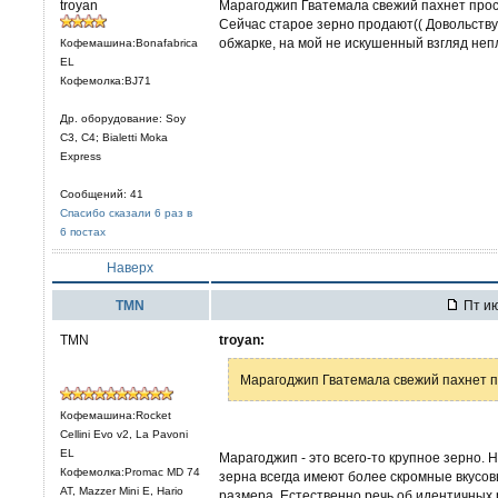
troyan
Марагоджип Гватемала свежий пахнет просто 
Сейчас старое зерно продают(( Довольству
обжарке, на мой не искушенный взгляд неп
Кофемашина:Bonafabrica
EL
Кофемолка:BJ71
Др. оборудование: Soy
C3, С4; Bialetti Moka
Express
Сообщений: 41
Спасибо сказали 6 раз в
6 постах
Наверх
TMN
Пт ию
TMN
troyan:
Марагоджип Гватемала свежий пахнет про
Кофемашина:Rocket
Cellini Evo v2, La Pavoni
EL
Марагоджип - это всего-то крупное зерно.
Кофемолка:Promac MD 74
зерна всегда имеют более скромные вкусов
AT, Mazzer Mini E, Hario
размера. Естественно речь об идентичных 