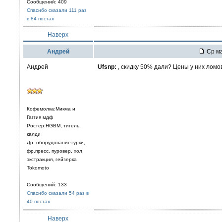
Сообщений: 409
Спасибо сказали 111 раз
в 84 постах
Наверх
Aндрей
Ср ма
Андрей
Ufsnp:
, скидку 50% дали? Цены у них ломо
Кофемолка:Микма и
Гаггия мдф
Ростер:HGBM, тигель,
калди
Др. оборудованиетурки,
фр.пресс, пуровер, хол.
экстракция, гейзерка
Tokomoto
Сообщений: 133
Спасибо сказали 54 раз в
40 постах
Наверх