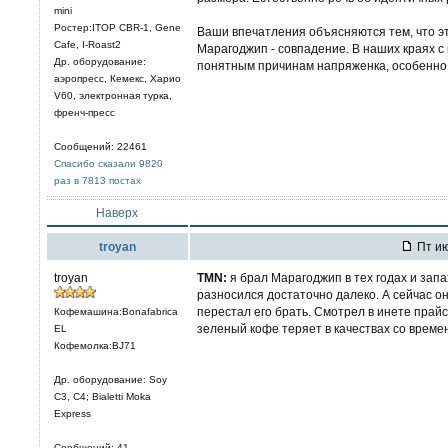
mini
Ростер:ITOP CBR-1, Gene
Ваши впечатления объясняются тем, что это
Cafe, I-Roast2
Марагоджип - совпадение. В наших краях с
Др. оборудование:
понятным причинам напряженка, особенно 
аэропресс, Кемекс, Харио
V60, электронная турка,
френч-пресс
Сообщений: 22461
Спасибо сказали 9820
раз в 7813 постах
Наверх
troyan
Пт ию
troyan
TMN:
я брал Марагоджип в тех годах и запа
разносился достаточно далеко. А сейчас он
перестал его брать. Смотрел в инете прайсы
Кофемашина:Bonafabrica
зеленый кофе теряет в качествах со времен
EL
Кофемолка:BJ71
Др. оборудование: Soy
C3, С4; Bialetti Moka
Express
Сообщений: 41