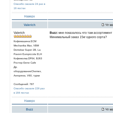
Спасибо сказали 24 раз в
16 постах
Наверх
Valerich
Чт ма
Valerich
Buzz:
мне показалось что там ассортимент 
Минимальный заказ 15кг одного сорта?
Кофемашина:ECM
Mechanika Max, VBM
Domobar Super 2B, La
Pavoni Europiccola ELH
Кофемолка:DF64, BJ63
Ростер:Gene Cafe
Др.
оборудованиеChemex,
Aeropress, V60, турки
Сообщений: 787
Спасибо сказали 226 раз
в 184 постах
Наверх
Buzz
Чт ма