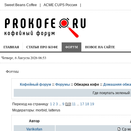
Sweet Beans Coffee
|
ACME CUPS Россия
|
ГЛАВНАЯ
СТАТЬИ ПРО КОФЕ
ФОРУМ
НОВОЕ НА САЙТЕ
Четверг, 6 Августа 2026 06:53
Форумы
Кофейный форум
::
Форумы
:: Обжарка кофе ::
Домашняя обжа
Где покупать зеленый
Переход на страницу
1
2
3
...
9
[
10
]
11
...
17
18
19
Модераторы: morbid, latterus
Автор
Varikofan
Ср ма