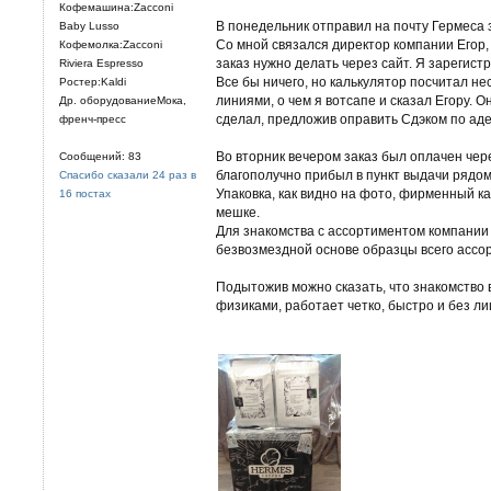
Кофемашина:Zacconi
В понедельник отправил на почту Гермеса за
Baby Lusso
Со мной связался директор компании Егор,
Кофемолка:Zacconi
заказ нужно делать через сайт. Я зарегист
Riviera Espresso
Все бы ничего, но калькулятор посчитал н
Ростер:Kaldi
линиями, о чем я вотсапе и сказал Егору. 
Др. оборудованиеМока,
сделал, предложив оправить Сдэком по аде
френч-пресс
Во вторник вечером заказ был оплачен через
Сообщений: 83
благополучно прибыл в пункт выдачи рядом
Спасибо сказали 24 раз в
Упаковка, как видно на фото, фирменный к
16 постах
мешке.
Для знакомства с ассортиментом компании 
безвозмездной основе образцы всего ассорт
Подытожив можно сказать, что знакомство
физиками, работает четко, быстро и без л