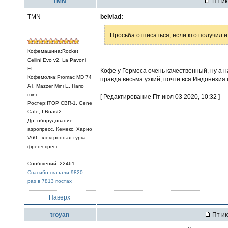
TMN
Пт ию
TMN
belvlad:
Просьба отписаться, если кто получил и
Кофемашина:Rocket
Cellini Evo v2, La Pavoni
EL
Кофе у Гермеса очень качественный, ну а на
Кофемолка:Promac MD 74
правда весьма узкий, почти вся Индонезия 
AT, Mazzer Mini E, Hario
mini
[ Редактирование Пт июл 03 2020, 10:32 ]
Ростер:ITOP CBR-1, Gene
Cafe, I-Roast2
Др. оборудование:
аэропресс, Кемекс, Харио
V60, электронная турка,
френч-пресс
Сообщений: 22461
Спасибо сказали 9820
раз в 7813 постах
Наверх
troyan
Пт ию