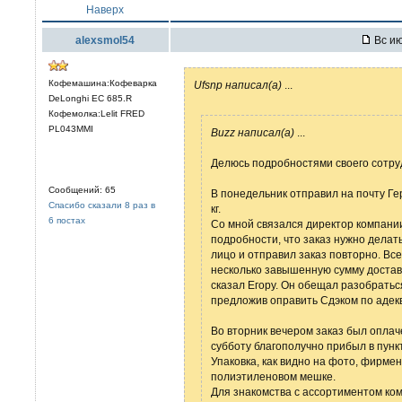
Наверх
alexsmol54
Вс ию
Кофемашина:Кофеварка
Ufsnp написал(а)
...
DeLonghi EC 685.R
Кофемолка:Lelit FRED
PL043MMI
Buzz написал(а)
...
Делюсь подробностями своего сотру
Сообщений: 65
В понедельник отправил на почту Ге
Спасибо сказали 8 раз в
кг.
6 постах
Со мной связался директор компании
подробности, что заказ нужно делать
лицо и отправил заказ повторно. Все
несколько завышенную сумму достав
сказал Егору. Он обещал разобратьс
предложив оправить Сдэком по адек
Во вторник вечером заказ был оплачен
субботу благополучно прибыл в пунк
Упаковка, как видно на фото, фирме
полиэтиленовом мешке.
Для знакомства с ассортиментом ком