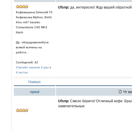
Ufsnp:
да, интересно! Жду вашей обратной 
Кофемашина:Simonelli T3
Кофемолка:Mythos, Ek43,
Kinu m47 traveler,
Comandante C40 MK3
black.
Др. оборудованиеКуча
всякой всячины на
работе...
Сообщений: 42
Спасибо сказали 4 раз в
4 постах
Наверх
xpool
Чт ма
Ufsnp:
Смело берите! Отличный кофе. Брал 
замечательные.