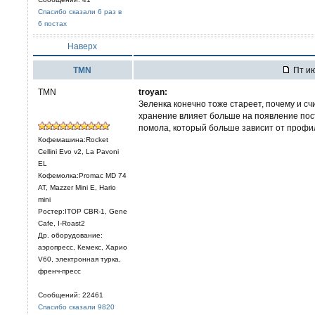
Спасибо сказали 6 раз в
6 постах
Наверх
TMN
Пт ию
TMN
troyan:
Зеленка конечно тоже стареет, почему и счи
хранение влияет больше на появление пос
помола, который больше зависит от профил
Кофемашина:Rocket
Cellini Evo v2, La Pavoni
EL
Кофемолка:Promac MD 74
AT, Mazzer Mini E, Hario
mini
Ростер:ITOP CBR-1, Gene
Cafe, I-Roast2
Др. оборудование:
аэропресс, Кемекс, Харио
V60, электронная турка,
френч-пресс
Сообщений: 22461
Спасибо сказали 9820