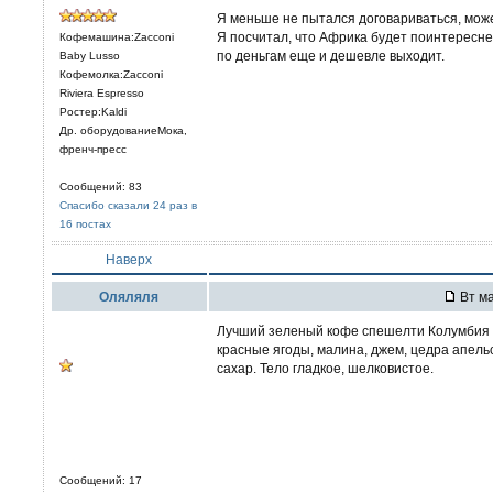
Я меньше не пытался договариваться, мож
Я посчитал, что Африка будет поинтересне
Кофемашина:Zacconi
по деньгам еще и дешевле выходит.
Baby Lusso
Кофемолка:Zacconi
Riviera Espresso
Ростер:Kaldi
Др. оборудованиеМока,
френч-пресс
Сообщений: 83
Спасибо сказали 24 раз в
16 постах
Наверх
Оляляля
Вт ма
Лучший зеленый кофе спешелти Колумбия S
красные ягоды, малина, джем, цедра апельс
сахар. Тело гладкое, шелковистое.
Сообщений: 17