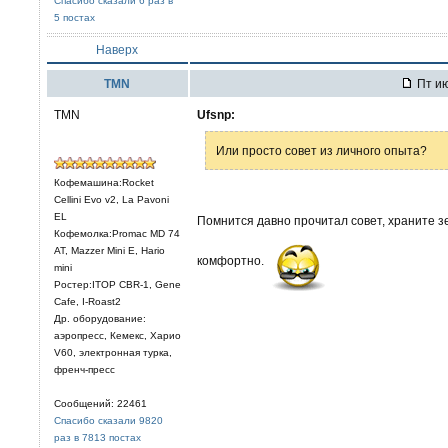
Спасибо сказали 6 раз в
5 постах
Наверх
TMN
Пт ию
TMN
Ufsnp:
Или просто совет из личного опыта?
Кофемашина:Rocket
Cellini Evo v2, La Pavoni
EL
Помнится давно прочитал совет, храните зе
Кофемолка:Promac MD 74
AT, Mazzer Mini E, Hario
комфортно.
mini
Ростер:ITOP CBR-1, Gene
Cafe, I-Roast2
Др. оборудование:
аэропресс, Кемекс, Харио
V60, электронная турка,
френч-пресс
Сообщений: 22461
Спасибо сказали 9820
раз в 7813 постах