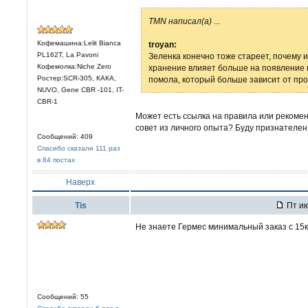
TMN написал(а)
...
Кофемашина:Lelit Bianca
troyan:
PL162T, La Pavoni
Зеленка конечно тоже стареет, почему и 
Кофемолка:Niche Zero
хранение влияет больше на появление 
Ростер:SCR-305, КАКА,
помола, который больше зависит от про
NUVO, Gene CBR -101, IT-
CBR-1
Может есть ссылка на правила или рекоме
совет из личного опыта? Буду признателен 
Сообщений: 409
Спасибо сказали 111 раз
в 84 постах
Наверх
Tis
Пт ию
Не знаете Гермес минимальный заказ с 15
Сообщений: 55