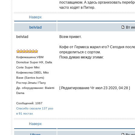
поставщиком. А здесь организовать перебр
часто ходят в Питер.
Наверх
belvlad
Вт ию
belvlad
Всем привет.
Кофе от Гермеса жарил кто? Сегодня после
определиться с сортом.
Пока думаю между этими:
Кофемашина:VBM
Domobar Super HX, Dalla
Corte Super Mini
Кофемолка:OBEL Mito
Base (Santos burrs)
Ростер:Jimatu I’Tany
[ Редактирование Чт июл 23 2020, 04:28 ]
Др. оборудование: Bialetti
Dama
Сообщений: 1067
Спасибо сказали 137 раз
в 91 постах
Наверх
Ufsnp
Вт ию