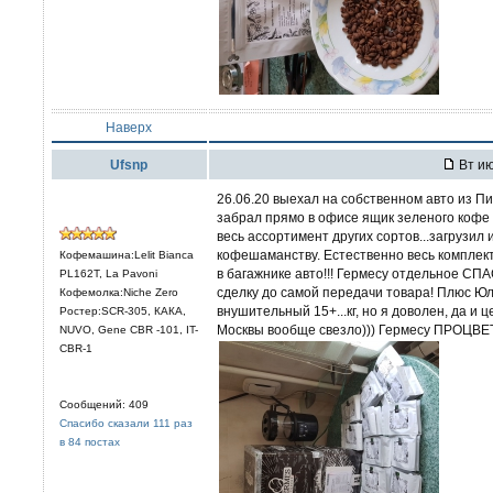
Наверх
Ufsnp
Вт ию
26.06.20 выехал на собственном авто из Пи
забрал прямо в офисе ящик зеленого кофе 
весь ассортимент других сортов...загрузил 
кофешаманству. Естественно весь комплект
Кофемашина:Lelit Bianca
в багажнике авто!!! Гермесу отдельное С
PL162T, La Pavoni
сделку до самой передачи товара! Плюс Юл
Кофемолка:Niche Zero
внушительный 15+...кг, но я доволен, да и
Ростер:SCR-305, КАКА,
Москвы вообще свезло))) Гермесу ПРОЦВЕТ
NUVO, Gene CBR -101, IT-
CBR-1
Сообщений: 409
Спасибо сказали 111 раз
в 84 постах