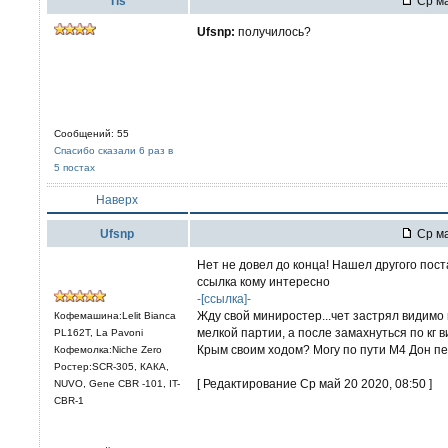
Tis
Ср ма
Ufsnp:
получилось?
Сообщений: 55
Спасибо сказали 6 раз в
5 постах
Наверх
Ufsnp
Ср ма
Нет не довел до конца! Нашел другого пост
ссылка кому интересно
-[ссылка]-
Жду свой миниростер...чет застрял видимо 
Кофемашина:Lelit Bianca
мелкой партии, а после замахнуться по кг ви
PL162T, La Pavoni
Крым своим ходом? Могу по пути М4 Дон пе
Кофемолка:Niche Zero
Ростер:SCR-305, КАКА,
[ Редактирование Ср май 20 2020, 08:50 ]
NUVO, Gene CBR -101, IT-
CBR-1