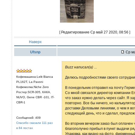
[ Редактирование Ср май 27 2020, 08:56 ]
Наверх
Ufsnp
Ср ма
Buzz написал(а)
...
Кофемашина:Lelit Bianca
Делюсь подробностями своего сотрудни
PL162T, La Pavoni
Кофемолка:Niche Zero
В понедельник отправил на почту Гермес
Ростер:SCR-305, КАКА,
Со мной связался директор компании Ег
NUVO, Gene CBR -101, IT-
что заказ нужно делать через сайт. Я з
CBR-1
повторно. Все бы ничего, но калькулят
доставки Деловыми линиями, о чем я во
следующий день, что и сделал, предлож
Сообщений: 409
Спасибо сказали 111 раз
Во вторник вечером заказ был оплачен че
в 84 постах
благополучно прибыл в пункт выдачи ря
Упаковка, как видно на фото, фирменны