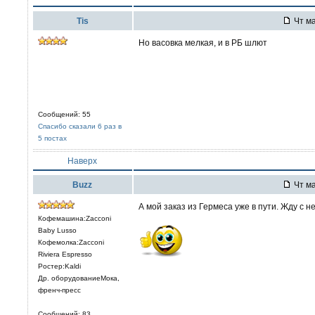
Tis
Чт ма
Но васовка мелкая, и в РБ шлют
Сообщений: 55
Спасибо сказали 6 раз в
5 постах
Наверх
Buzz
Чт ма
А мой заказ из Гермеса уже в пути. Жду с 
Кофемашина:Zacconi
Baby Lusso
Кофемолка:Zacconi
Riviera Espresso
Ростер:Kaldi
Др. оборудованиеМока,
френч-пресс
Сообщений: 83