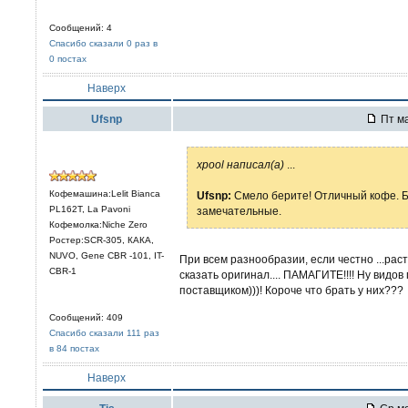
Сообщений: 4
Спасибо сказали 0 раз в
0 постах
Наверх
Ufsnp
Пт ма
xpool написал(а)
...
Кофемашина:Lelit Bianca
Ufsnp:
Смело берите! Отличный кофе. Бр
PL162T, La Pavoni
замечательные.
Кофемолка:Niche Zero
Ростер:SCR-305, КАКА,
NUVO, Gene CBR -101, IT-
При всем разнообразии, если честно ...раст
CBR-1
сказать оригинал.... ПАМАГИТЕ!!!! Ну видов 
поставщиком)))! Короче что брать у них???
Сообщений: 409
Спасибо сказали 111 раз
в 84 постах
Наверх