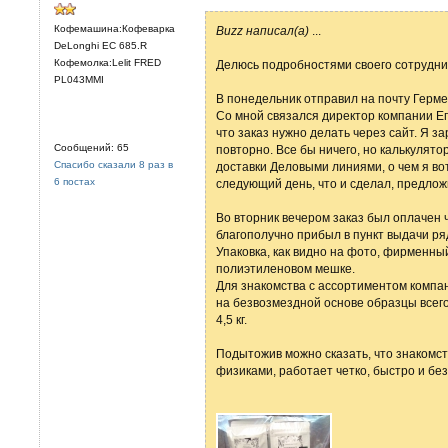
Кофемашина:Кофеварка
Buzz написал(а)
...
DeLonghi EC 685.R
Кофемолка:Lelit FRED
Делюсь подробностями своего сотрудни
PL043MMI
В понедельник отправил на почту Гермес
Со мной связался директор компании Ег
что заказ нужно делать через сайт. Я з
Сообщений: 65
повторно. Все бы ничего, но калькулят
Спасибо сказали 8 раз в
доставки Деловыми линиями, о чем я во
6 постах
следующий день, что и сделал, предлож
Во вторник вечером заказ был оплачен че
благополучно прибыл в пункт выдачи ря
Упаковка, как видно на фото, фирменны
полиэтиленовом мешке.
Для знакомства с ассортиментом компа
на безвозмездной основе образцы всего
4,5 кг.
Подытожив можно сказать, что знакомс
физиками, работает четко, быстро и бе