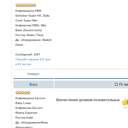
Кофемашина:VBM
Domobar Super HX, Dalla
Corte Super Mini
Кофемолка:OBEL Mito
Base (Santos burrs)
Ростер:Jimatu I’Tany
Др. оборудование: Bialetti
Dama
Сообщений: 1067
Спасибо сказали 137 раз
в 91 постах
Наверх
Buzz
Пт ию
Кофемашина:Zacconi
Впечатления целиком положительные.
Baby Lusso
Кофемолка:Zacconi
Riviera Espresso
Ростер:Kaldi
Др. оборудованиеМока,
френч-пресс