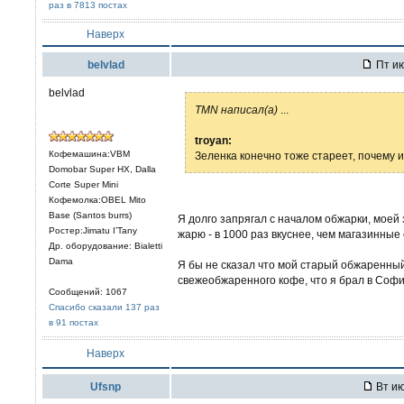
раз в 7813 постах
Наверх
belvlad
Пт ию
belvlad
TMN написал(а)
...
troyan:
Кофемашина:VBM
Зеленка конечно тоже стареет, почему и 
Domobar Super HX, Dalla
Corte Super Mini
Кофемолка:OBEL Mito
Base (Santos burrs)
Я долго запрягал с началом обжарки, моей 
Ростер:Jimatu I’Tany
жарю - в 1000 раз вкуснее, чем магазинные 
Др. оборудование: Bialetti
Dama
Я бы не сказал что мой старый обжаренный
свежеобжаренного кофе, что я брал в Софи
Сообщений: 1067
Спасибо сказали 137 раз
в 91 постах
Наверх
Ufsnp
Вт ию