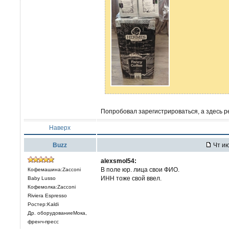
Попробовал зарегистрироваться, а здесь р
Наверх
Buzz
Чт ию
alexsmol54:
В поле юр. лица свои ФИО.
Кофемашина:Zacconi
ИНН тоже свой ввел.
Baby Lusso
Кофемолка:Zacconi
Riviera Espresso
Ростер:Kaldi
Др. оборудованиеМока,
френч-пресс