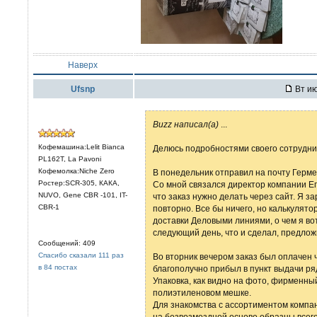
Наверх
Ufsnp
Вт ию
Buzz написал(а)
...
Кофемашина:Lelit Bianca
Делюсь подробностями своего сотрудни
PL162T, La Pavoni
Кофемолка:Niche Zero
В понедельник отправил на почту Гермес
Ростер:SCR-305, КАКА,
Со мной связался директор компании Ег
NUVO, Gene CBR -101, IT-
что заказ нужно делать через сайт. Я з
CBR-1
повторно. Все бы ничего, но калькулят
доставки Деловыми линиями, о чем я во
следующий день, что и сделал, предлож
Сообщений: 409
Спасибо сказали 111 раз
Во вторник вечером заказ был оплачен че
в 84 постах
благополучно прибыл в пункт выдачи ря
Упаковка, как видно на фото, фирменны
полиэтиленовом мешке.
Для знакомства с ассортиментом компа
на безвозмездной основе образцы всего