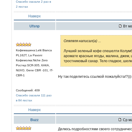
Спасибо сказали 2 раз в
2 постах
Наверх
Ufsnp
Вт ма
Оляляля написал(а)
...
Кофемашина:Lelit Bianca
Лучший зеленый кофе спешелти Колумби
PL162T, La Pavoni
аромате красные ягоды, малина, джем, ц
Кофемолка:Niche Zero
тростниковый сахар. Тело гладкое, шелк
Ростер:SCR-305, КАКА,
NUVO, Gene CBR -101, IT-
CBR-1
Ну так поделитесь ссылкой пожалуйста!?)))
Сообщений: 409
Спасибо сказали 111 раз
в 84 постах
Наверх
Buzz
Ср ма
Делюсь подробностями своего сотрудничес