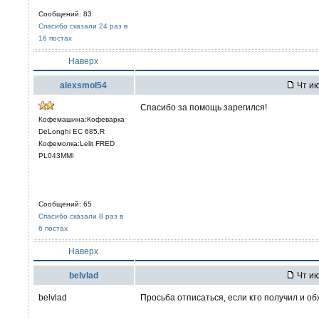
Сообщений: 83
Спасибо сказали 24 раз в
16 постах
Наверх
alexsmol54
Чт ию
Спасибо за помощь зарегился!
Кофемашина:Кофеварка
DeLonghi EC 685.R
Кофемолка:Lelit FRED
PL043MMI
Сообщений: 65
Спасибо сказали 8 раз в
6 постах
Наверх
belvlad
Чт ию
belvlad
Просьба отписаться, если кто получил и об