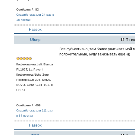
Сообщений: 83
Спасибо сказали 24 раз в
16 постах
Наверх
Ufsnp
Пт ию
Все субьективно, тем более учитывая мо
положительные, буду заказывать еще))))
Кофемашина:Lelit Bianca
PL162T, La Pavoni
Кофемолка:Niche Zero
Ростер:SCR-305, КАКА,
NUVO, Gene CBR -101, IT-
CBR-1
Сообщений: 409
Спасибо сказали 111 раз
в 84 постах
Наверх