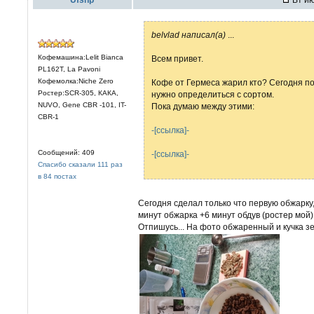
belvlad написал(а)
...
Кофемашина:Lelit Bianca
Всем привет.
PL162T, La Pavoni
Кофемолка:Niche Zero
Кофе от Гермеса жарил кто? Сегодня по
Ростер:SCR-305, КАКА,
нужно определиться с сортом.
NUVO, Gene CBR -101, IT-
Пока думаю между этими:
CBR-1
-[ссылка]-
Сообщений: 409
-[ссылка]-
Спасибо сказали 111 раз
в 84 постах
Сегодня сделал только что первую обжарку, 
минут обжарка +6 минут обдув (ростер мой)
Отпишусь... На фото обжаренный и кучка зе