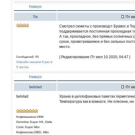
Наверх
Tis
Пт ию
Смотрел сюжеты с производст Бравос и Тор
поддерживается постоянная прохладная т
А так, прохладное, без прямых солнечных 
сухое, проветриваемое и без сильных пост
место.
[ Редактирование Пт июл 10 2020, 04:47 ]
Сообщений: 55
Спасибо сказали 6 раз в
5 постах
Наверх
belvlad
Пт ию
belvlad
Храню в целлофановых пакетах герметично 
Температура как в комнате. Ни плесени, ни
Кофемашина:VBM
Domobar Super HX, Dalla
Corte Super Mini
Кофемолка:OBEL Mito