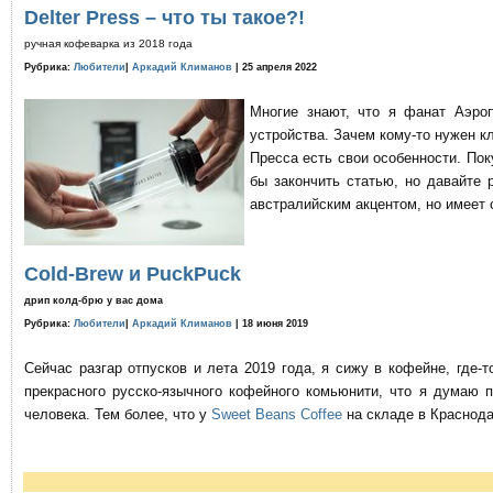
Delter Press – что ты такое?!
ручная кофеварка из 2018 года
Рубрика:
Любители
|
Аркадий Климанов
| 25 апреля 2022
Многие знают, что я фанат Аэро
устройства. Зачем кому-то нужен к
Пресса есть свои особенности. По
бы закончить статью, но давайте 
австралийским акцентом, но имеет 
Cold-Brew и PuckPuck
дрип колд-брю у вас дома
Рубрика:
Любители
|
Аркадий Климанов
| 18 июня 2019
Сейчас разгар отпусков и лета 2019 года, я сижу в кофейне, где
прекрасного русско-язычного кофейного комьюнити, что я думаю 
человека. Тем более, что у
Sweet Beans Coffee
на складе в Краснода