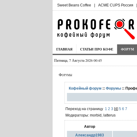
Sweet Beans Coffee
|
ACME CUPS Россия
ГЛАВНАЯ
СТАТЬИ ПРО КОФЕ
ФОРУМ
Пятница, 7 Августа 2026 00:45
Форумы
Кофейный форум
::
Форумы
:: Проф
Переход на страницу
1
2
3
[
4
]
5
6
7
Модераторы: morbid, latterus
Автор
Александр1983