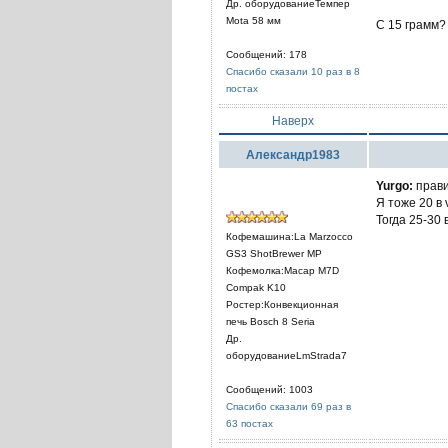
Др. оборудованиеТемпер
Mota 58 мм
С 15 грамм?
Сообщений: 178
Спасибо сказали 10 раз в 8
постах
Наверх
Александр1983
Yurgo:
прави
Я тоже 20 в 
Тогда 25-30 
Кофемашина:La Marzocco
GS3 ShotBrewer MP
Кофемолка:Macap M7D
Compak K10
Ростер:Конвекционная
печь Bosch 8 Seria
Др.
оборудованиеLmStrada7
Сообщений: 1003
Спасибо сказали 69 раз в
63 постах