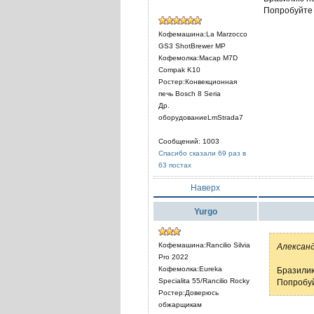
Попробуйте л
Кофемашина:La Marzocco
GS3 ShotBrewer MP
Кофемолка:Macap M7D
Compak K10
Ростер:Конвекционная
печь Bosch 8 Seria
Др.
оборудованиеLmStrada7
Сообщений: 1003
Спасибо сказали 69 раз в
63 постах
Наверх
Yurgo
Кофемашина:Rancilio Silvia
Александ
Pro 2022
Кофемолка:Eureka
Бразилию
Specialita 55/Rancilio Rocky
Попробуй
Ростер:Доверюсь
обжарщикам