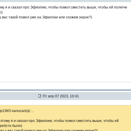
му я и сказал про Эфиопию, чтобы помол сместить выше, чтобы ей полегче
о)
у вас такой помол уже на Эфиопии или схожем зерне?)
Пт апр 07 2023, 10:41
р1983 написал(а)
...
этому я и сказал про Эфиопию, чтобы помол сместить выше, чтобы ей
гребсти было)
ет у вас такой помол уже на Эфиопии или схожем зерне?)