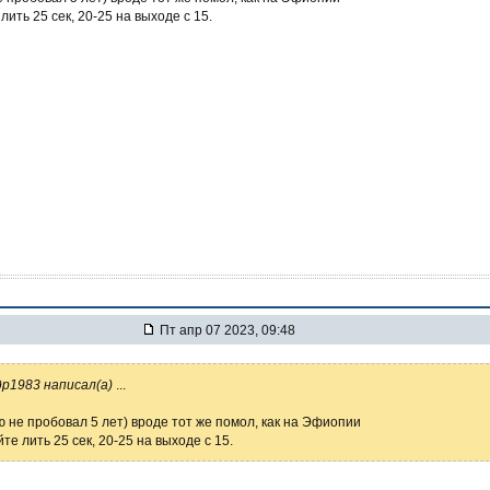
ить 25 сек, 20-25 на выходе с 15.
Пт апр 07 2023, 09:48
р1983 написал(а)
...
 не пробовал 5 лет) вроде тот же помол, как на Эфиопии
те лить 25 сек, 20-25 на выходе с 15.