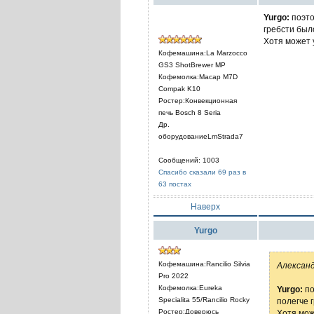
Yurgo:
поэто
гребсти был
Хотя может 
Кофемашина:La Marzocco
GS3 ShotBrewer MP
Кофемолка:Macap M7D
Compak K10
Ростер:Конвекционная
печь Bosch 8 Seria
Др.
оборудованиеLmStrada7
Сообщений: 1003
Спасибо сказали 69 раз в
63 постах
Наверх
Yurgo
Кофемашина:Rancilio Silvia
Александ
Pro 2022
Кофемолка:Eureka
Yurgo:
по
Specialita 55/Rancilio Rocky
полегче 
Ростер:Доверюсь
Хотя мож