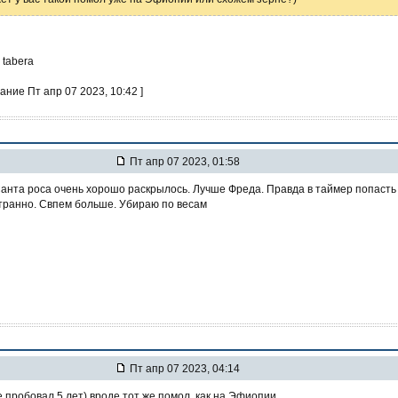
 tabera
ание Пт апр 07 2023, 10:42 ]
Пт апр 07 2023, 01:58
анта роса очень хорошо раскрылось. Лучше Фреда. Правда в таймер попасть
Странно. Свпем больше. Убираю по весам
Пт апр 07 2023, 04:14
 пробовал 5 лет) вроде тот же помол, как на Эфиопии