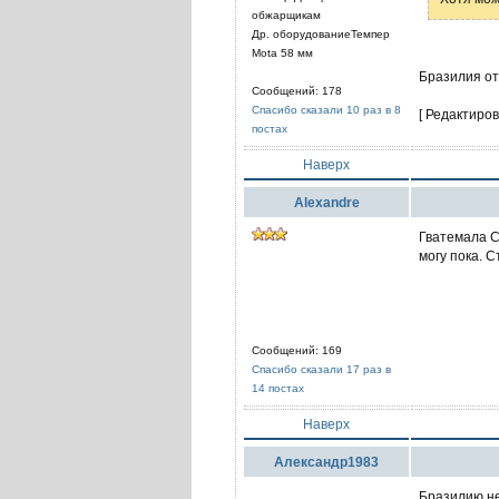
обжарщикам
Др. оборудованиеТемпер
Mota 58 мм
Бразилия от
Сообщений: 178
Спасибо сказали 10 раз в 8
[ Редактиров
постах
Наверх
Alexandre
Гватемала С
могу пока. 
Сообщений: 169
Спасибо сказали 17 раз в
14 постах
Наверх
Александр1983
Бразилию не