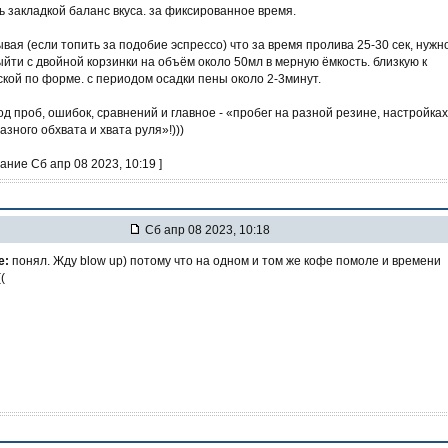
ь закладкой баланс вкуса. за фиксированное время.
вая (если топить за подобие эспрессо) что за время пролива 25-30 сек, нужн
ыйти с двойной корзинки на объём около 50мл в мерную ёмкость. близкую к
кой по форме. с периодом осадки пены около 2-3минут.
од проб, ошибок, сравнений и главное - «пробег на разной резине, настройках
азного обхвата и хвата руля»!)))
ание Сб апр 08 2023, 10:19 ]
Сб апр 08 2023, 10:18
е:
понял. Жду blow up) потому что на одном и том же кофе помоле и времени
(