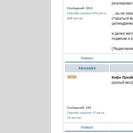
регулироват
Сообщений: 3612
…зы не забы
Спасибо сказали 504 раз в
стараться в
448 постах
цилиндричес
и далее мет
подвески и р
[ Редактиров
Наверх
Alexandre
Кофе Лукой
разный вес((
Сообщений: 169
Спасибо сказали 17 раз в
14 постах
Наверх