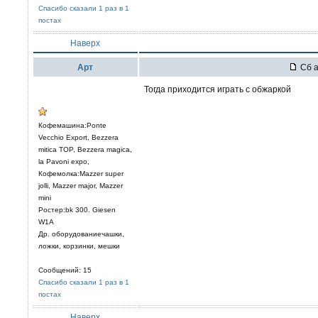
Спасибо сказали 1 раз в 1
постах
Наверх
Арт
Сб а
Тогда приходится играть с обжаркой
Кофемашина:Ponte
Vecchio Export, Bezzera
mitica TOP, Bezzera magica,
la Pavoni expo,
Кофемолка:Mazzer super
jolli, Mazzer major, Mazzer
mini
Ростер:bk 300. Giesen
W1A
Др. оборудованиечашки,
ложки, корзинки, мешки
Сообщений: 15
Спасибо сказали 1 раз в 1
постах
Наверх