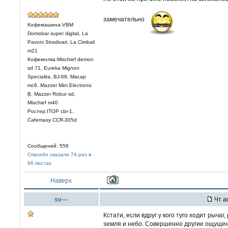
замечательно
Кофемашина:VBM
Domobar super digital, La
Pavoni Stradivari, La Cimbali
m21
Кофемолка:Mischief demon
sd 71, Eureka Mignon
Specialita, BJ-68, Macap
mc6, Mazzer Mini Electronic
В, Mazzer Robur sd,
Mischief m40
Ростер:ITOP cbr-1,
Cafemasy CCR-305d
Сообщений: 556
Спасибо сказали 74 раз в
66 постах
Наверх
sv---
Чт а
Кстати, если вдруг у кого туго ходит рычаг
земля и небо. Совершенно другие ощущен