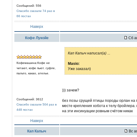
Сообщений: 556
Спасибо сказали 74 раз в
66 постах
Наверх
Кофе Лукойе
Сб ап
Кап Капыч написал(а)
...
Кофемашина:Кофе не
Masio:
читают, кофе пьют. суфле,
Уже заказал)
пальто, какао, ателье.
))) зачем?
Сообщений: 3612
без позы срущей птицы породы орлан на г
Спасибо сказали 504 раз в
месте крепления хобота к телу бройлера.
448 постах
на эти инсинуации ровным счётом никак
Наверх
Кап Капыч
Вс а