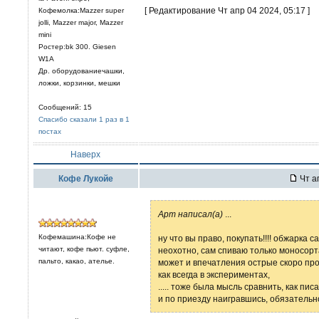
[ Редактирование Чт апр 04 2024, 05:17 ]
Кофемолка:Mazzer super
jolli, Mazzer major, Mazzer
mini
Ростер:bk 300. Giesen
W1A
Др. оборудованиечашки,
ложки, корзинки, мешки
Сообщений: 15
Спасибо сказали 1 раз в 1
постах
Наверх
Кофе Лукойе
Чт а
Арт написал(а)
...
Кофемашина:Кофе не
ну что вы право, покупать!!!! обжарка 
читают, кофе пьют. суфле,
неохотно, сам спиваю только моносорт
пальто, какао, ателье.
может и впечатления острые скоро про
как всегда в экспериментах,
..... тоже была мысль сравнить, как пи
и по приезду наигравшись, обязатель