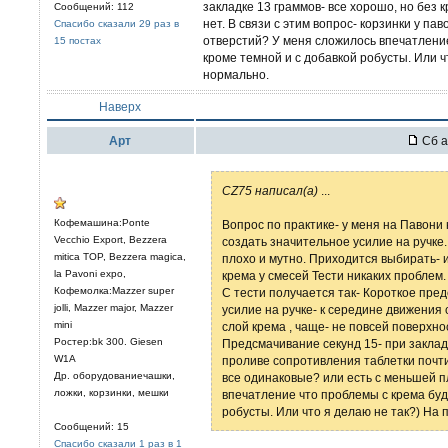
закладке 13 граммов- все хорошо, но без 
Сообщений: 112
нет. В связи с этим вопрос- корзинки у п
Спасибо сказали 29 раз в
отверстий? У меня сложилось впечатлени
15 постах
кроме темной и с добавкой робусты. Или 
нормально.
Наверх
Арт
Сб а
CZ75 написал(а)
...
Кофемашина:Ponte
Вопрос по практике- у меня на Павони 
Vecchio Export, Bezzera
создать значительное усилие на ручке.
mitica TOP, Bezzera magica,
плохо и мутно. Приходится выбирать- и
la Pavoni expo,
крема у смесей Тести никаких проблем.
Кофемолка:Mazzer super
С тести получается так- Короткое пре
jolli, Mazzer major, Mazzer
усилие на ручке- к середине движения
mini
слой крема , чаще- не повсей поверхнос
Ростер:bk 300. Giesen
Предсмачивание секунд 15- при закладк
W1A
проливе сопротивления таблетки почти 
Др. оборудованиечашки,
все одинаковые? или есть с меньшей 
ложки, корзинки, мешки
впечатление что проблемы с крема буд
робусты. Или что я делаю не так?) На
Сообщений: 15
Спасибо сказали 1 раз в 1