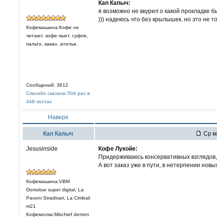
Кап Капыч:
я возможно не вкурил о какой прокладке б
))) надеюсь что без крылышек. но это не т
Кофемашина:Кофе не
читают, кофе пьют. суфле,
пальто, какао, ателье.
Сообщений: 3612
Спасибо сказали 504 раз в
448 постах
Наверх
Кап Капыч
Ср ма
Jesusinside
Кофе Лукойе:
Придерживаюсь консервативных взглядов
А вот заказ уже в пути, в нетерпении новы
Кофемашина:VBM
Domobar super digital, La
Pavoni Stradivari, La Cimbali
m21
Кофемолка:Mischief demon