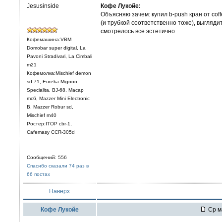
Jesusinside
Кофе Лукойе:
Объясняю зачем: купил b-push кран от cof
(и трубкой соответственно тоже), выгляди
смотрелось все эстетично
Кофемашина:VBM
Domobar super digital, La
Pavoni Stradivari, La Cimbali
m21
Кофемолка:Mischief demon
sd 71, Eureka Mignon
Specialita, BJ-68, Macap
mc6, Mazzer Mini Electronic
В, Mazzer Robur sd,
Mischief m40
Ростер:ITOP cbr-1,
Cafemasy CCR-305d
Сообщений: 556
Спасибо сказали 74 раз в
66 постах
Наверх
Кофе Лукойе
Ср ма