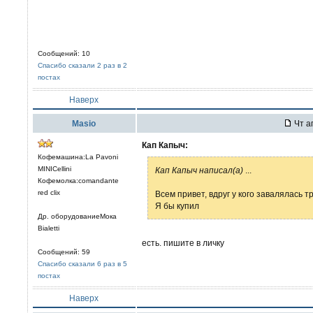
Сообщений: 10
Спасибо сказали 2 раз в 2
постах
Наверх
Masio
Чт а
Кап Капыч:
Кофемашина:La Pavoni
MINICellini
Кап Капыч написал(а)
...
Кофемолка:comandante
red clix
Всем привет, вдруг у кого завалялась 
Я бы купил
Др. оборудованиеМока
Bialetti
есть. пишите в личку
Сообщений: 59
Спасибо сказали 6 раз в 5
постах
Наверх