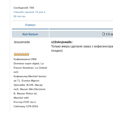
Сообщений: 556
Спасибо сказали 74 раз в
66 постах
Наверх
Кап Капыч
Сб ап
Jesusinside
s10sksjswalls:
Только вчера сделали заказ с кофесенсор
поздно)
Кофемашина:VBM
Domobar super digital, La
Pavoni Stradivari, La Cimbali
m21
Кофемолка:Mischief demon
sd 71, Eureka Mignon
Specialita, BJ-68, Macap
mc6, Mazzer Mini Electronic
В, Mazzer Robur sd,
Mischief m40
Ростер:ITOP cbr-1,
Cafemasy CCR-305d