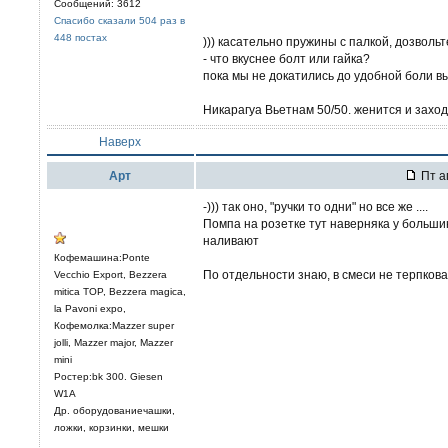
Сообщений: 3612
Спасибо сказали 504 раз в
448 постах
))) касательно пружины с палкой, дозволь
- что вкуснее болт или гайка?
пока мы не докатились до удобной боли вы
Никарагуа Вьетнам 50/50. женится и заход
Наверх
Арт
Пт а
-))) так оно, "ручки то одни" но все же ....
Помпа на розетке тут наверняка у большин
наливают
Кофемашина:Ponte
По отдельности знаю, в смеси не терпковат
Vecchio Export, Bezzera
mitica TOP, Bezzera magica,
la Pavoni expo,
Кофемолка:Mazzer super
jolli, Mazzer major, Mazzer
mini
Ростер:bk 300. Giesen
W1A
Др. оборудованиечашки,
ложки, корзинки, мешки