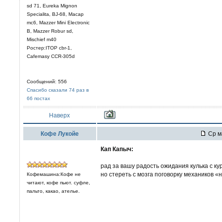
sd 71, Eureka Mignon
Specialita, BJ-68, Macap
mc6, Mazzer Mini Electronic
В, Mazzer Robur sd,
Mischief m40
Ростер:ITOP cbr-1,
Cafemasy CCR-305d
Сообщений: 556
Спасибо сказали 74 раз в
66 постах
Наверх
Кофе Лукойе
Ср ма
Кап Капыч:
рад за вашу радость ожидания кулька с ку
но стереть с мозга поговорку механиков «
Кофемашина:Кофе не
читают, кофе пьют. суфле,
пальто, какао, ателье.