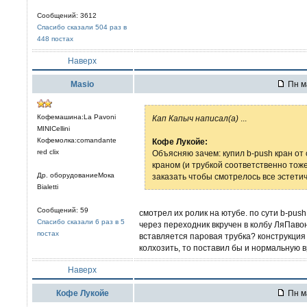
Сообщений: 3612
Спасибо сказали 504 раз в
448 постах
Наверх
Masio
Пн ма
Кофемашина:La Pavoni
Кап Капыч написал(а)
...
MINICellini
Кофемолка:comandante
Кофе Лукойе:
red clix
Объясняю зачем: купил b-push кран от 
краном (и трубкой соответственно тоже
Др. оборудованиеМока
заказать чтобы смотрелось все эстети
Bialetti
Сообщений: 59
смотрел их ролик на ютубе. по сути b-pus
Спасибо сказали 6 раз в 5
через переходник вкручен в колбу ЛяПавон
постах
вставляется паровая трубка? конструкция 
колхозить, то поставил бы и нормальную
Наверх
Кофе Лукойе
Пн ма