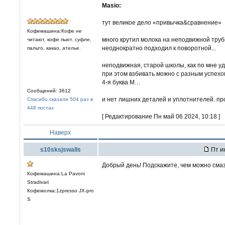
Masio:
тут великое дело «привычка&сравнение»
Кофемашина:Кофе не
много крутил молока на неподвижной труб
читают, кофе пьют. суфле,
неоднократно подходил к поворотной...
пальто, какао, ателье.
неподвижная, старой школы, как по мне у
при этом взбивать можно с разным успехом
4-я буква М…
Сообщений: 3612
и нет лишних деталей и уплотнителей. пр
Спасибо сказали 504 раз в
448 постах
[ Редактирование Пн май 06 2024, 10:18 ]
Наверх
s10sksjswalls
Пт ию
Добрый день! Подскажите, чем можно смаз
Кофемашина:La Pavoni
Stradivari
Кофемолка:1zpresso JX-pro
S