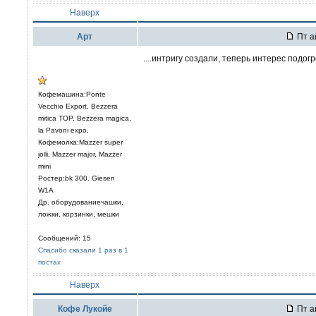
Наверх
Арт
Пт а
....интригу создали, теперь интерес подо
Кофемашина:Ponte
Vecchio Export, Bezzera
mitica TOP, Bezzera magica,
la Pavoni expo,
Кофемолка:Mazzer super
jolli, Mazzer major, Mazzer
mini
Ростер:bk 300. Giesen
W1A
Др. оборудованиечашки,
ложки, корзинки, мешки
Сообщений: 15
Спасибо сказали 1 раз в 1
постах
Наверх
Кофе Лукойе
Пт а