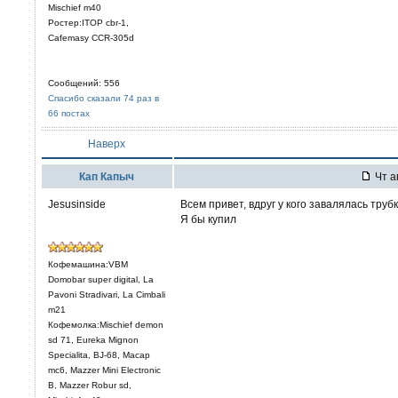
Mischief m40
Ростер:ITOP cbr-1,
Cafemasy CCR-305d
Сообщений: 556
Спасибо сказали 74 раз в
66 постах
Наверх
Кап Капыч
Чт а
Jesusinside
Всем привет, вдруг у кого завалялась труб
Я бы купил
Кофемашина:VBM
Domobar super digital, La
Pavoni Stradivari, La Cimbali
m21
Кофемолка:Mischief demon
sd 71, Eureka Mignon
Specialita, BJ-68, Macap
mc6, Mazzer Mini Electronic
В, Mazzer Robur sd,