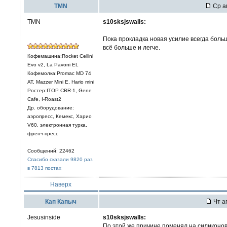
TMN
Ср ап
TMN
s10sksjswalls:
Пока прокладка новая усилие всегда боль
всё больше и легче.
Кофемашина:Rocket Cellini
Evo v2, La Pavoni EL
Кофемолка:Promac MD 74
AT, Mazzer Mini E, Hario mini
Ростер:ITOP CBR-1, Gene
Cafe, I-Roast2
Др. оборудование:
аэропресс, Кемекс, Харио
V60, электронная турка,
френч-пресс
Сообщений: 22462
Спасибо сказали 9820 раз
в 7813 постах
Наверх
Кап Капыч
Чт а
Jesusinside
s10sksjswalls:
По этой же причине поменял на силиконов