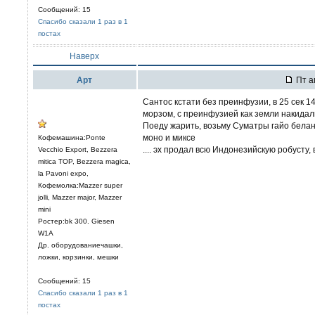
Сообщений: 15
Спасибо сказали 1 раз в 1
постах
Наверх
Арт
Пт а
Сантос кстати без преинфузии, в 25 сек 
морзом, с преинфузией как земли накидал
Поеду жарить, возьму Суматры гайо белан
моно и миксе
Кофемашина:Ponte
.... эх продал всю Индонезийскую робусту,
Vecchio Export, Bezzera
mitica TOP, Bezzera magica,
la Pavoni expo,
Кофемолка:Mazzer super
jolli, Mazzer major, Mazzer
mini
Ростер:bk 300. Giesen
W1A
Др. оборудованиечашки,
ложки, корзинки, мешки
Сообщений: 15
Спасибо сказали 1 раз в 1
постах