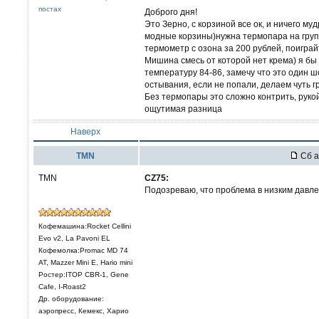
постах
Доброго дня!
Это Зерно, с корзиной все ок, и ничего му
модные корзины)нужна термопара на груп
термометр с озона за 200 рублей, поиграйт
Мишина смесь от которой нет крема) я бы
температуру 84-86, замечу что это один ш
остывания, если не попали, делаем чуть 
Без термопары это сложно контрить, рукой
ощутимая разница
Наверх
TMN
Сб а
TMN
CZ75:
Подозреваю, что проблема в низким давле
Кофемашина:Rocket Cellini
Evo v2, La Pavoni EL
Кофемолка:Promac MD 74
AT, Mazzer Mini E, Hario mini
Ростер:ITOP CBR-1, Gene
Cafe, I-Roast2
Др. оборудование:
аэропресс, Кемекс, Харио