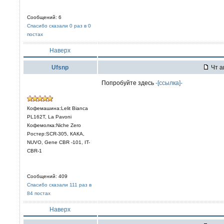
Сообщений: 6
Спасибо сказали 0 раз в 0
постах
Наверх
Ufsnp
Чт а
Попробуйте здесь
-[ссылка]-
Кофемашина:Lelit Bianca
PL162T, La Pavoni
Кофемолка:Niche Zero
Ростер:SCR-305, КАКА,
NUVO, Gene CBR -101, IT-
CBR-1
Сообщений: 409
Спасибо сказали 111 раз в
84 постах
Наверх