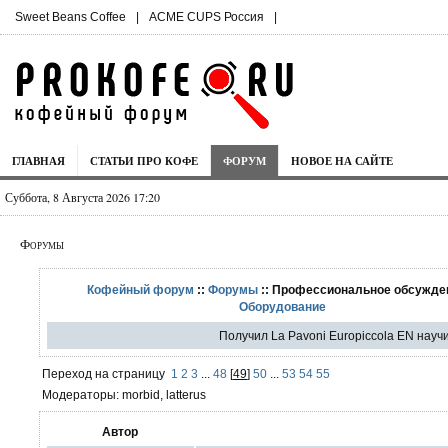
Sweet Beans Coffee
|
ACME CUPS Россия
|
ГЛАВНАЯ
СТАТЬИ ПРО КОФЕ
ФОРУМ
НОВОЕ НА САЙТЕ
Суббота, 8 Августа 2026 17:20
Форумы
Кофейный форум
::
Форумы
:: Профессиональное обсужден
Оборудование
Получил La Pavoni Europiccola EN научи
Переход на страницу
1
2
3
...
48
[
49
]
50
...
53
54
55
Модераторы: morbid, latterus
Автор