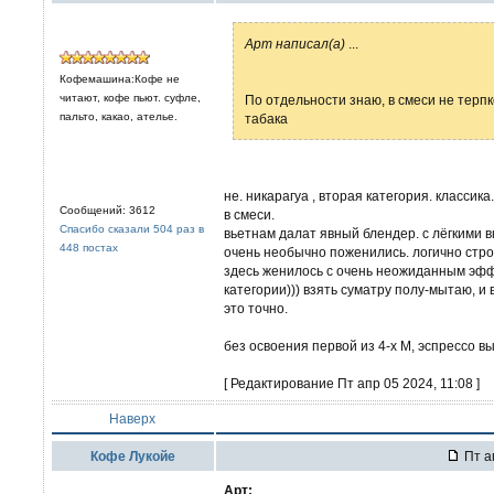
Арт написал(а)
...
Кофемашина:Кофе не
читают, кофе пьют. суфле,
По отдельности знаю, в смеси не терпко
пальто, какао, ателье.
табака
не. никарагуа , вторая категория. классик
Сообщений: 3612
в смеси.
Спасибо сказали 504 раз в
вьетнам далат явный блендер. с лёгкими 
448 постах
очень необычно поженились. логично строи
здесь женилось с очень неожиданным эффе
категории))) взять суматру полу-мытаю, и
это точно.
без освоения первой из 4-х М, эспрессо в
[ Редактирование Пт апр 05 2024, 11:08 ]
Наверх
Кофе Лукойе
Пт а
Арт: