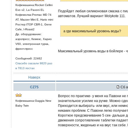
Кофемашина:Rocket Cellini
Evo v2, La Pavoni EL
Подойдет любая силиконовая смазка с пищ
Кофемолка:Promac MD 74
автоматов. Лучший вариант Molykote 111.
AT, Mazzer Mini E, Hario mini
Ростер:ITOP CBR-1, Gene
Cafe, I-Roast2
а где максимальный уровень воды?
Др. оборудование:
аэропресс, Кемекс, Харио
V60, электронная турка,
френч-пресс
Максимальный уровень воды в бойлере - ч
Сообщений: 22462
Спасибо сказали 9820 раз
в 7813 постах
Наверх
CZ75
Сб а
Вопрос по практике- у меня на Павони не 
значительное усилие на ручке. Можно сдел
Кофемашина:Gaggia New
Приходится выбирать- или вкус, или немно
Baby Twin
никаких проблем. С Павони легко получает
Короткое предсмачивание 5 сек- дальше д
движения сопротивление таблетки падает- 
поверхности, жиденько и на вкус так себе