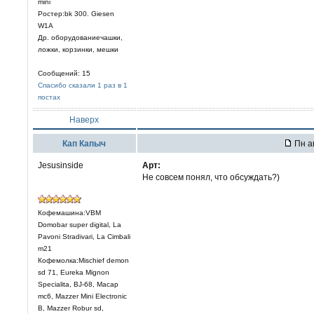
mini
Ростер:bk 300. Giesen
W1A
Др. оборудованиечашки,
ложки, корзинки, мешки
Сообщений: 15
Спасибо сказали 1 раз в 1
постах
Наверх
Кап Капыч
Пн ап
Jesusinside
Арт:
Не совсем понял, что обсуждать?)
Кофемашина:VBM
Domobar super digital, La
Pavoni Stradivari, La Cimbali
m21
Кофемолка:Mischief demon
sd 71, Eureka Mignon
Specialita, BJ-68, Macap
mc6, Mazzer Mini Electronic
В, Mazzer Robur sd,