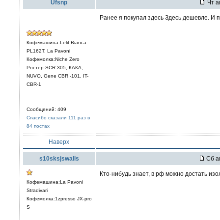
Ufsnp
Чт а
Ранее я покупал здесь Здесь дешевле. И 
Кофемашина:Lelit Bianca
PL162T, La Pavoni
Кофемолка:Niche Zero
Ростер:SCR-305, КАКА,
NUVO, Gene CBR -101, IT-
CBR-1
Сообщений: 409
Спасибо сказали 111 раз в
84 постах
Наверх
s10sksjswalls
Сб ап
Кто-нибудь знает, в рф можно достать изол
Кофемашина:La Pavoni
Stradivari
Кофемолка:1zpresso JX-pro
S