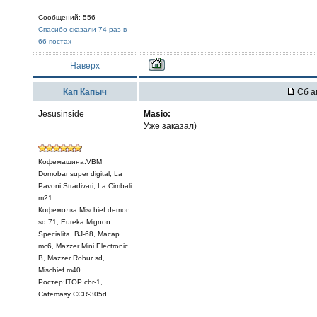
Сообщений: 556
Спасибо сказали 74 раз в
66 постах
Наверх
Кап Капыч
Сб ап
Jesusinside
Masio:
Уже заказал)
Кофемашина:VBM
Domobar super digital, La
Pavoni Stradivari, La Cimbali
m21
Кофемолка:Mischief demon
sd 71, Eureka Mignon
Specialita, BJ-68, Macap
mc6, Mazzer Mini Electronic
В, Mazzer Robur sd,
Mischief m40
Ростер:ITOP cbr-1,
Cafemasy CCR-305d