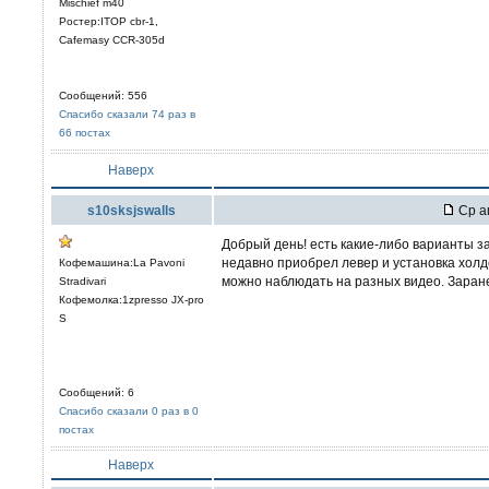
Mischief m40
Ростер:ITOP cbr-1,
Cafemasy CCR-305d
Сообщений: 556
Спасибо сказали 74 раз в
66 постах
Наверх
s10sksjswalls
Ср ап
Добрый день! есть какие-либо варианты за
недавно приобрел левер и установка холд
Кофемашина:La Pavoni
можно наблюдать на разных видео. Заране
Stradivari
Кофемолка:1zpresso JX-pro
S
Сообщений: 6
Спасибо сказали 0 раз в 0
постах
Наверх