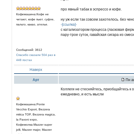
про явный табак в эспрессо и кофе.
Кофемашина:Кофе не
ну уж если так совсем захотелось. без чен
читают, кофе пьют. суфле,
-[ссылка]-
пальто, какао, ателье.
с катализатором процесса (ласковая ферм
пару-трое суток, гавайская сигара из смес
Сообщений: 3612
Спасибо сказали 504 раз в
448 постах
Наверх
Арт
Пн ап
Коллеги не стесняйтесь, приобщайтесь к о
ежедневно, и есть мысли
Кофемашина:Ponte
Vecchio Export, Bezzera
mitica TOP, Bezzera magica,
la Pavoni expo,
Кофемолка:Mazzer super
jolli, Mazzer major, Mazzer