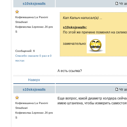
s10sksjswalls
Чт а
Кофемашина:La Pavoni
Кап Капыч написал(а)
...
Stradivari
Кофемолка:1zpresso JX-pro
s10sksjswalls:
S
По этой же причине поменял на силико
замечательно
Сообщений: 6
Спасибо сказали 0 раз в 0
постах
А есть ссылка?
Наверх
s10sksjswalls
Чт а
Еще вопрос, какой диаметр холдера сейчас
имею штангена, чтобы измерить самостоя
Кофемашина:La Pavoni
Stradivari
Кофемолка:1zpresso JX-pro
S