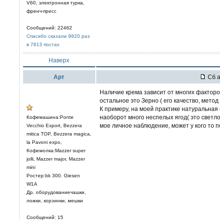
V60, электронная турка,
френч-пресс
Сообщений: 22462
Спасибо сказали 9820 раз
в 7813 постах
Наверх
Арт
Сб а
Наличие крема зависит от многих факторов
остальное это Зерно ( его качество, мето
К примеру, на моей практике натуральная 
наоборот много неспелых ягод( это светло
Кофемашина:Ponte
мое личное наблюдение, может у кого то п
Vecchio Export, Bezzera
mitica TOP, Bezzera magica,
la Pavoni expo,
Кофемолка:Mazzer super
jolli, Mazzer major, Mazzer
mini
Ростер:bk 300. Giesen
W1A
Др. оборудованиечашки,
ложки, корзинки, мешки
Сообщений: 15