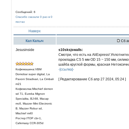
Сообщений: 6
Спасибо сказали 0 раз в 0
постах
Наверх
Кап Капыч
Сб ап
Jesusinside
s10sksjswalls:
Смотри, что есть на AliExpress! Уплотнит
прокладка CS 5 мм OD 15 ~ 150 мм, сили
шайба круглой формы, красная Нетоксичная
-[ссылка]-
Кофемашина:VBM
Domobar super digital, La
[ Редактирование Сб апр 27 2024, 05:24 ]
Pavoni Stradivari, La Cimbali
m21
Кофемолка:Mischief demon
sd 71, Eureka Mignon
Specialita, BJ-68, Macap
mc6, Mazzer Mini Electronic
В, Mazzer Robur sd,
Mischief m40
Ростер:ITOP cbr-1,
Cafemasy CCR-305d