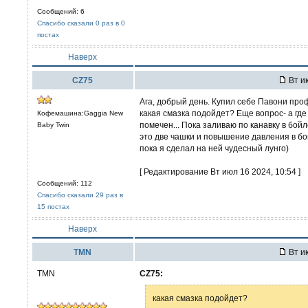
Сообщений: 6
Спасибо сказали 0 раз в 0
постах
Наверх
CZ75
Вт ию
Ага, добрый день. Купил себе Павони проф
какая смазка подойдет? Еще вопрос- а гд
Кофемашина:Gaggia New
помечен... Пока заливаю по канавку в бойл
Baby Twin
это две чашки и повышение давления в бо
пока я сделал на ней чудесный лунго)
[ Редактирование Вт июл 16 2024, 10:54 ]
Сообщений: 112
Спасибо сказали 29 раз в
15 постах
Наверх
TMN
Вт ию
TMN
CZ75:
какая смазка подойдет?