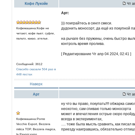
Кофе Лукойе
Чт а
Арт:
))) поиграйтесь в сингл смеси.
дудонить моносорт, да ещё из покупной па
Кофемашина:Кофе не
читают, кофе пьют. суфле,
на рычаге без пружины, очень быстро выль
пальто, какао, ателье.
контроль время пролива.
[ Редактирование Чт апр 04 2024, 02:41 ]
Сообщений: 3612
Спасибо сказали 504 раз в
448 постах
Наверх
Арт
Чт а
ну что вы право, покупать!!!! обжарка само
неохотно, сам спиваю только моносорта
может и впечатления острые скоро пройду
всегда в экспериментах,
Кофемашина:Ponte
..... тоже была мысль сравнить, как писал 
Vecchio Export, Bezzera
приезду наигравшись, обязательно отпиш
mitica TOP, Bezzera magica,
la Pavoni expo,