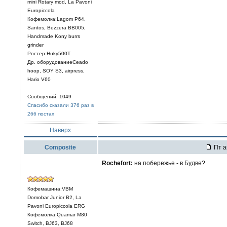
mini Rotary mod, La Pavoni
Europiccola
Кофемолка:Lagom P64,
Santos, Bezzera BB005,
Handmade Kony burrs
grinder
Ростер:Huky500T
Др. оборудованиеCeado
hoop, SOY S3, airpress,
Hario V60
Сообщений: 1049
Спасибо сказали 376 раз в
266 постах
Наверх
Composite
Пт а
Rochefort:
на побережье - в Будве?
Кофемашина:VBM
Domobar Junior B2, La
Pavoni Europiccola ERG
Кофемолка:Quamar M80
Switch, BJ63, BJ68