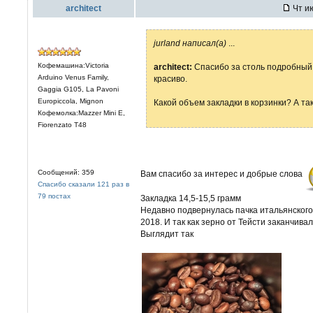
architect
Чт ию
jurland написал(а)
...
Кофемашина:Victoria
architect:
Спасибо за столь подробный 
Arduino Venus Family,
красиво.
Gaggia G105, La Pavoni
Europiccola, Mignon
Какой объем закладки в корзинки? А т
Кофемолка:Mazzer Mini E,
Fiorenzato T48
Сообщений: 359
Вам спасибо за интерес и добрые слова
Спасибо сказали 121 раз в
79 постах
Закладка 14,5-15,5 грамм
Недавно подвернулась пачка итальянского
2018. И так как зерно от Тейсти заканчива
Выглядит так