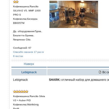
Кофемашина:Rancilio
SILVIA E V5. WMF 1000
PRO S
Кофемолка:Безерра
BB005TM
Др. оборудованиеТурка.
Биалетти Брикка.
Nespresso Citiz.
Сообщений: 67
Спасибо сказали 17 раз в
8 постах
Наверх
Lebigmack
Вс се
Lebigmack
SHARK:
отличный набор для домашнего эс
Кофемашина:Rancilio Silvia
V3 + Auber PID
Кофемолка:Mahlkönig
ProM