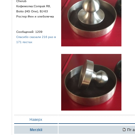
Cherub
Кофемолка:Compak R8,
Botto (HG One), BJ-63
Ростер:Фен и хлебопечка
Сообщений: 1209
Спасибо сказали 216 раз в
171 постах
Наверх
Merzkii
Пт а