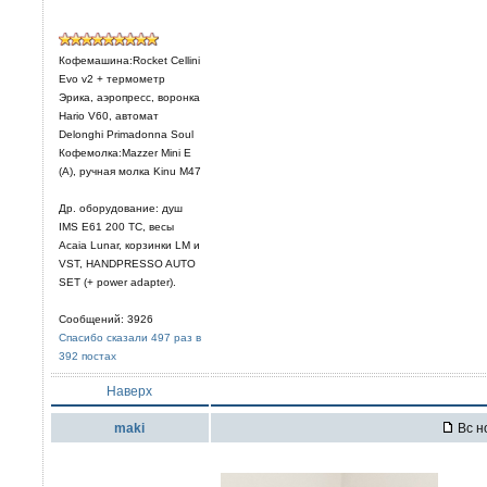
Кофемашина:Rocket Cellini
Evo v2 + термометр
Эрика, аэропресс, воронка
Hario V60, автомат
Delonghi Primadonna Soul
Кофемолка:Mazzer Mini E
(A), ручная молка Kinu M47
Др. оборудование: душ
IMS E61 200 TC, весы
Acaia Lunar, корзинки LM и
VST, HANDPRESSO AUTO
SET (+ power adapter).
Сообщений: 3926
Спасибо сказали 497 раз в
392 постах
Наверх
maki
Вс н