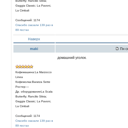
Butterfly; Rancilio Silvia;
Gaggia Classic; La Pavoni,
La Cimbali
Сообщений: 1174
Спасибо сказали 139 раз в
89 постах
Наверх
maki
Пн се
домашний уголок.
Кофемашина:La Marzocco
Linea
Кофемолка:Baratza Sette
Ростер:---
Др. оборудованиеLa Scala
Butterfly; Rancilio Silvia;
Gaggia Classic; La Pavoni,
La Cimbali
Сообщений: 1174
Спасибо сказали 139 раз в
89 постах