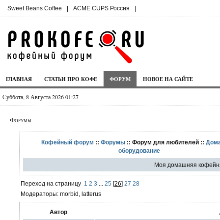
Sweet Beans Coffee
|
ACME CUPS Россия
|
ГЛАВНАЯ
СТАТЬИ ПРО КОФЕ
ФОРУМ
НОВОЕ НА САЙТЕ
Суббота, 8 Августа 2026 01:27
Форумы
Кофейный форум
::
Форумы
:: Форум для любителей ::
Дом
оборудование
Моя домашняя кофейня
Переход на страницу
1
2
3
...
25
[
26
]
27
28
Модераторы: morbid, latterus
Автор