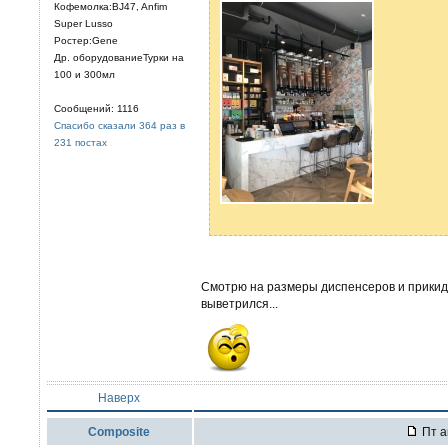
Кофемолка:BJ47, Anfim
Super Lusso
Ростер:Gene
Др. оборудованиеТурки на
100 и 300мл
Сообщений: 1116
Спасибо сказали 364 раз в
231 постах
Смотрю на размеры диспенсеров и прикиды
выветрился...
Наверх
Composite
Пт а