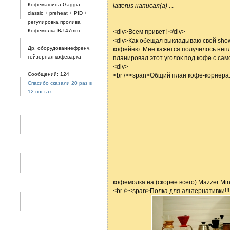
Кофемашина:Gaggia
latterus написал(а)
...
classic + preheat + PID +
регулировка пролива
Кофемолка:BJ 47mm
<div>Всем привет! </div>
<div>Как обещал выкладываю свой show
Др. оборудованиефренч,
кофейню. Мне кажется получилось непл
гейзерная кофеварка
планировал этот уголок под кофе с само
<div>
Сообщений: 124
<br /><span>Общий план кофе-корнера
Спасибо сказали 20 раз в
12 постах
кофемолка на (скорее всего) Mazzer Mini 
<br /><span>Полка для альтернативки!!!