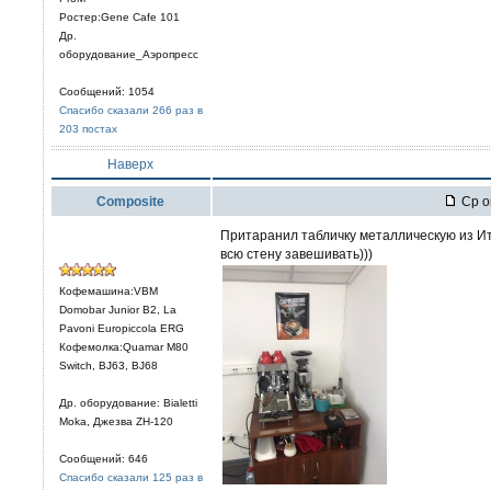
Ростер:Gene Cafe 101
Др.
оборудование_Аэропресс
Сообщений: 1054
Спасибо сказали 266 раз в
203 постах
Наверх
Composite
Ср ок
Притаранил табличку металлическую из Ит
всю стену завешивать)))
Кофемашина:VBM
Domobar Junior B2, La
Pavoni Europiccola ERG
Кофемолка:Quamar M80
Switch, BJ63, BJ68
Др. оборудование: Bialetti
Moka, Джезва ZH-120
Сообщений: 646
Спасибо сказали 125 раз в