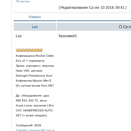
79 постах
[ Редактирование Ср окт 10 2018, 09:41 ]
Наверх
Laz
Ср о
Laz
Красивая!)
Кофемашина:Rocket Cellini
Evo v2 + термометр
Эрика, аэропресс, воронка
Hario V60, автомат
Delonghi Primadonna Soul
Кофемолка:Mazzer Mini E
(A), ручная молка Kinu M47
Др. оборудование: душ
IMS E61 200 TC, весы
Acaia Lunar, корзинки LM и
VST, HANDPRESSO AUTO
SET (+ power adapter).
Сообщений: 3926
Спасибо сказали 497 раз в