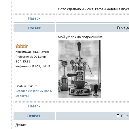
Фото сделано 9 июня, кафе Академия вкуса, 
Наверх
Corsair
Чт д
Мой уголок на подоконнике
Кофемашина:La Pavoni
Professional; De’Longhi
ECP 35.31
Кофемолка:BJ-63, Lido E
Сообщений: 92
Спасибо сказали 37 раз в
20 постах
Наверх
DenisPL
Пн ян
Денис