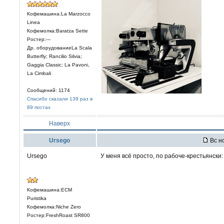
Кофемашина:La Marzocco
Linea
Кофемолка:Baratza Sette
Ростер:---
Др. оборудованиеLa Scala
Butterfly; Rancilio Silvia;
Gaggia Classic; La Pavoni,
La Cimbali
Сообщений: 1174
Спасибо сказали 139 раз в
89 постах
Наверх
Ursego
Вс но
Ursego
У меня всё просто, по рабоче-крестьянски:
Кофемашина:ECM
Puristika
Кофемолка:Niche Zero
Ростер:FreshRoast SR800