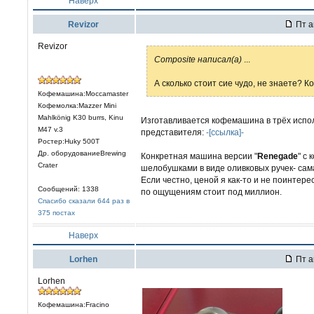
Наверх
Revizor
Пт а
Revizor
Composite написал(а)
...
А сколько стоит сие чудо, не знаете? К
Кофемашина:Moccamaster
Кофемолка:Mazzer Mini
Mahlkönig K30 burrs, Kinu
Изготавливается кофемашина в трёх испол
M47 v.3
представителя:
-[ссылка]-
Ростер:Huky 500T
Др. оборудованиеBrewing
Конкретная машина версии "
Renegade
" с
Crater
шелобушками в виде оливковых ручек- сам
Если честно, ценой я как-то и не поинтере
Сообщений: 1338
по ощущениям стоит под миллион.
Спасибо сказали 644 раз в
375 постах
Наверх
Lorhen
Пт а
Lorhen
Кофемашина:Fracino