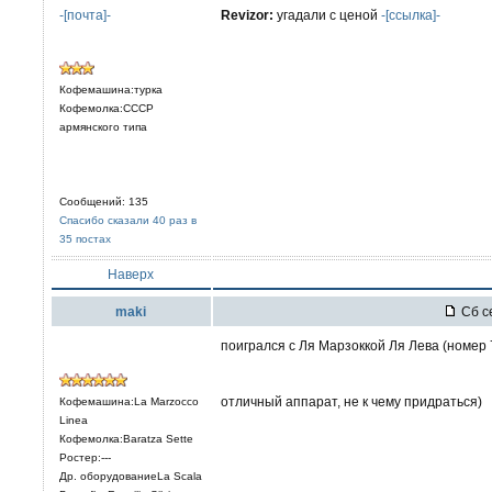
-[почта]-
Revizor:
угадали с ценой
-[ссылка]-
Кофемашина:турка
Кофемолка:СССР
армянского типа
Сообщений: 135
Спасибо сказали 40 раз в
35 постах
Наверх
maki
Сб се
поигрался с Ля Марзоккой Ля Лева (номер 
отличный аппарат, не к чему придраться)
Кофемашина:La Marzocco
Linea
Кофемолка:Baratza Sette
Ростер:---
Др. оборудованиеLa Scala