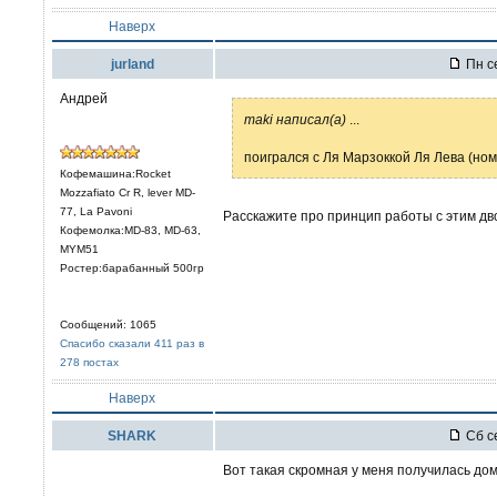
Наверх
jurland
Пн се
Андрей
maki написал(а)
...
поигрался с Ля Марзоккой Ля Лева (ном
Кофемашина:Rocket
Mozzafiato Cr R, lever MD-
77, La Pavoni
Расскажите про принцип работы с этим дв
Кофемолка:MD-83, MD-63,
MYM51
Ростер:барабанный 500гр
Сообщений: 1065
Спасибо сказали 411 раз в
278 постах
Наверх
SHARK
Сб се
Вот такая скромная у меня получилась до