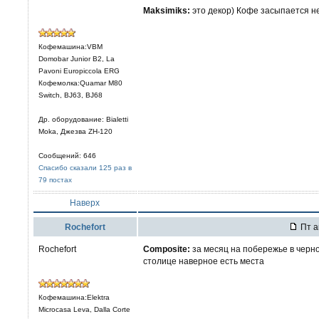
Maksimiks:
это декор) Кофе засыпается не
Кофемашина:VBM
Domobar Junior B2, La
Pavoni Europiccola ERG
Кофемолка:Quamar M80
Switch, BJ63, BJ68
Др. оборудование: Bialetti
Moka, Джезва ZH-120
Сообщений: 646
Спасибо сказали 125 раз в
79 постах
Наверх
Rochefort
Пт а
Rochefort
Composite:
за месяц на побережье в черно
столице наверное есть места
Кофемашина:Elektra
Microcasa Leva, Dalla Corte