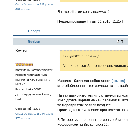
Спасибо сказали 711 раз в
469 постах
Я тоже об этом сразу подумал )
[ Редактирование Пт авг 31 2018, 11:25 ]
Наверх
Revizor
Пт а
Revizor
Composite написал(а)
...
Машина стоит Sanremo, очень модная и
Кофемашина:Moccamaster
Кофемолка:Mazzer Mini
Mahlkönig K30 burrs, Kinu
Машина -
Sanremo coffee racer
-[ссылка]-
M47 v.3
многобойлерная, с возможностью настройк
Ростер:Huky 500T
Др. оборудованиеBrewing
Ни так давно изготовили с отделкой из кож
Crater
Мы с другом варили на ней первыми в Пите
то мероприятие возили позднее.
Сообщений: 1338
Производит впечатление практически на вс
Спасибо сказали 644 раз в
375 постах
В Питере, установлены, по меньшей мере в
Коферейсер на Введенской 22.