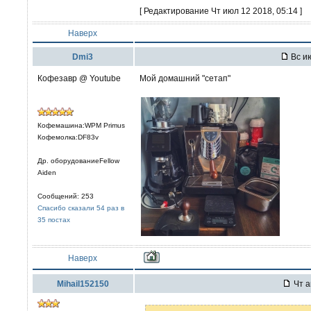
[ Редактирование Чт июл 12 2018, 05:14 ]
Наверх
Dmi3
Вс ию
Кофезавр @ Youtube
Мой домашний "сетап"
Кофемашина:WPM Primus
Кофемолка:DF83v
Др. оборудованиеFellow
Aiden
Сообщений: 253
Спасибо сказали 54 раз в
35 постах
Наверх
Mihail152150
Чт а