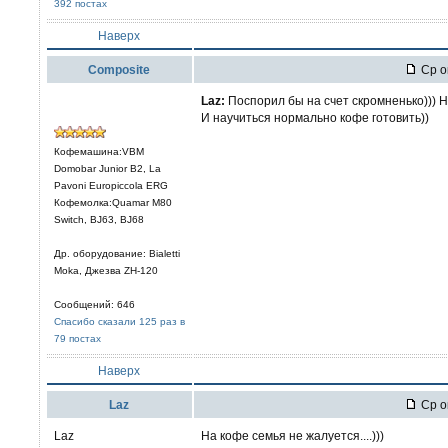
392 постах
Наверх
Composite
Ср ок
Laz:
Поспорил бы на счет скромненько))) 
И научиться нормально кофе готовить))
Кофемашина:VBM
Domobar Junior B2, La
Pavoni Europiccola ERG
Кофемолка:Quamar M80
Switch, BJ63, BJ68
Др. оборудование: Bialetti
Moka, Джезва ZH-120
Сообщений: 646
Спасибо сказали 125 раз в
79 постах
Наверх
Laz
Ср ок
Laz
На кофе семья не жалуется....)))