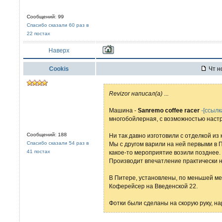
Сообщений: 99
Спасибо сказали 60 раз в
22 постах
Наверх
Cookis
Чт но
Revizor написал(а)
...
Машина -
Sanremo coffee racer
-[ссылк
многобойлерная, с возможностью настр
Сообщений: 188
Ни так давно изготовили с отделкой из 
Спасибо сказали 54 раз в
Мы с другом варили на ней первыми в П
41 постах
какое-то мероприятие возили позднее.
Производит впечатление практически на
В Питере, установлены, по меньшей мер
Коферейсер на Введенской 22.
Фотки были сделаны на скорую руку, н