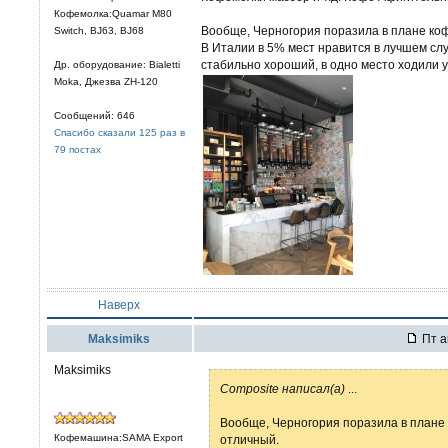
Кофемолка:Quamar M80
Вообще, Черногория поразила в плане кофе
Switch, BJ63, BJ68
В Италии в 5% мест нравится в лучшем сл
стабильно хороший, в одно место ходили у
Др. оборудование: Bialetti
Moka, Джезва ZH-120
Сообщений: 646
Спасибо сказали 125 раз в
79 постах
Наверх
Maksimiks
Пт а
Maksimiks
Composite написал(а)
...
Вообще, Черногория поразила в плане к
Кофемашина:SAMA Export
отличный.