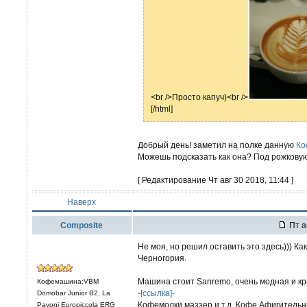
<br />Просто капуч)<br />
[/html]
Добрый день! заметил на полке данную
Ко
Можешь подсказать как она? Под рожкову
[ Редактирование Чт авг 30 2018, 11:44 ]
Наверх
Composite
Пт а
Не моя, но решил оставить это здесь))) Как
Черногория.
Машина стоит Sanremo, очень модная и кр
Кофемашина:VBM
-[ссылка]-
Domobar Junior B2, La
Кофемолки маззер и т.д. Кофе Афигительн
Pavoni Europiccola ERG