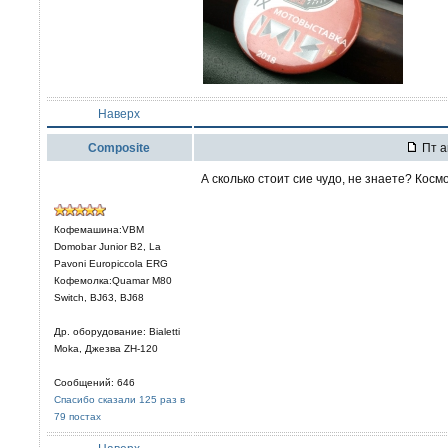
Наверх
Composite
Пт а
А сколько стоит сие чудо, не знаете? Космо
Кофемашина:VBM
Domobar Junior B2, La
Pavoni Europiccola ERG
Кофемолка:Quamar M80
Switch, BJ63, BJ68
Др. оборудование: Bialetti
Moka, Джезва ZH-120
Сообщений: 646
Спасибо сказали 125 раз в
79 постах