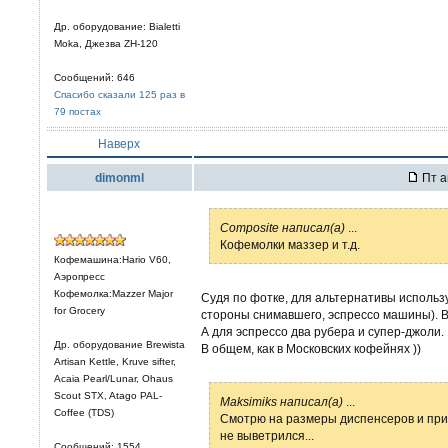
Др. оборудование: Bialetti
Moka, Джезва ZH-120
Сообщений: 646
Спасибо сказали 125 раз в
79 постах
Наверх
dimonml
Пт а
Composite написал(а)
...
Кофемолки маззер и т.д.
Кофемашина:Hario V60,
Аэропресс
Кофемолка:Mazzer Major
Судя по фотке, для альтернативы используе
for Grocery
стороны снимавшего, эспрессо машины). Ви
А для эспрессо два рубера и супер-джоли.
Др. оборудование Brewista
В общем, как в Московских кофейнях ))
Artisan Kettle, Kruve sifter,
Acaia Pearl/Lunar, Ohaus
Scout STX, Atago PAL-
Maksimiks написал(а)
...
Coffee (TDS)
Смотрю на размеры диспенсеров и прик
не выветрился...
Сообщений: 1554