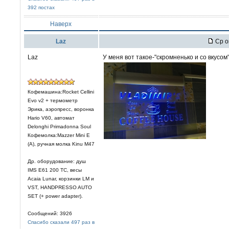
392 постах
Наверх
Laz
Ср о
Laz
У меня вот такое-"скромненько и со вкусом" 
Кофемашина:Rocket Cellini
Evo v2 + термометр
Эрика, аэропресс, воронка
Hario V60, автомат
Delonghi Primadonna Soul
Кофемолка:Mazzer Mini E
(A), ручная молка Kinu M47
Др. оборудование: душ
IMS E61 200 TC, весы
Acaia Lunar, корзинки LM и
VST, HANDPRESSO AUTO
SET (+ power adapter).
Сообщений: 3926
Спасибо сказали 497 раз в