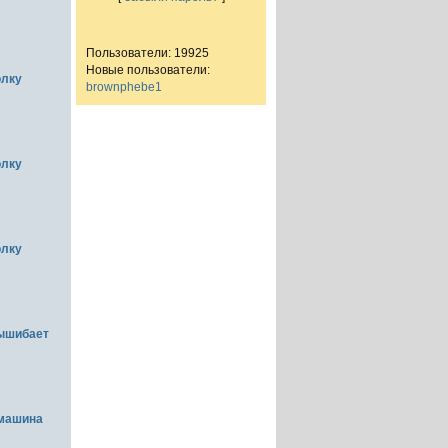
Пользователи: 19925
Новые пользователи:
олку
brownphebe1
олку
олку
вышибает
емашина