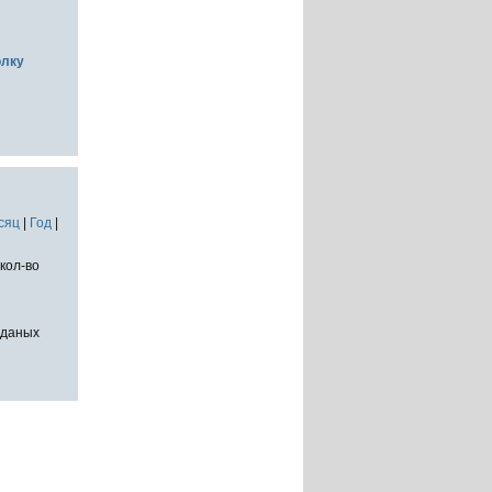
олку
сяц
|
Год
|
кол-во
тданых