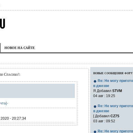
|
НОВОЕ НА САЙТЕ
новые сообщения фор
ли Спасибо!:
Re: Не могу пригот
в джезве
Я Добавил
STVM
04 авг : 19:25
очта]-
Re: Не могу пригот
в джезве
[ Добавил
CZ75
2020 - 20:27:34
03 авг : 09:52
Re: Не могу пригот