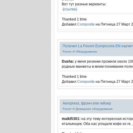
Вот тут разные варианты:
-[ссылка]-
Thanked 1 time
Добавил
Composite
на Пятница 27 Март 2
Получил La Pavoni Europiccola EN научит
Forum
->
Оборудование
Dusha:
у меня резинки прожили около 10
родные манжеты в моем понимании полное 
Thanked 1 time
Добавил
Composite
на Пятница 27 Март 2
Aeropress, фрэнч или гейзер
Forum
->
Домашнее оборудование
maikl5301:
на эту тему интересная истори
итальянцев. Оба нас угощали кофе из ге..