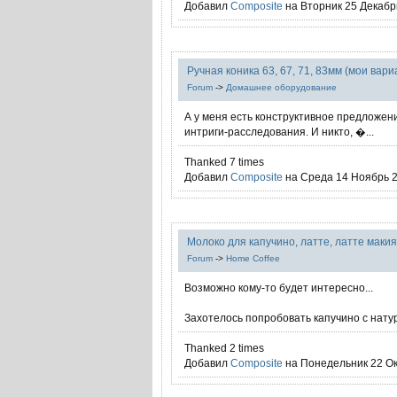
Добавил
Composite
на Вторник 25 Декабрь
Ручная коника 63, 67, 71, 83мм (мои вар
Forum
->
Домашнее оборудование
А у меня есть конструктивное предложение
интриги-расследования. И никто, �...
Thanked 7 times
Добавил
Composite
на Среда 14 Ноябрь 2
Молоко для капучино, латте, латте маки
Forum
->
Home Coffee
Возможно кому-то будет интересно...
Захотелось попробовать капучино с нату
Thanked 2 times
Добавил
Composite
на Понедельник 22 Ок