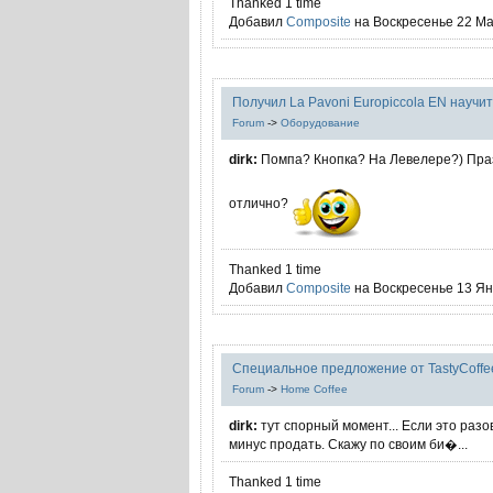
Thanked 1 time
Добавил
Composite
на Воскресенье 22 Мар
Получил La Pavoni Europiccola EN научит
Forum
->
Оборудование
dirk:
Помпа? Кнопка? На Левелере?) Пра
отлично?
Thanked 1 time
Добавил
Composite
на Воскресенье 13 Янв
Специальное предложение от TastyCoffe
Forum
->
Home Coffee
dirk:
тут спорный момент... Если это разо
минус продать. Скажу по своим би�...
Thanked 1 time