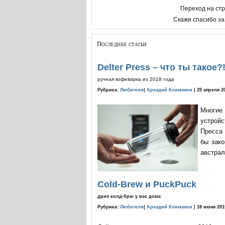
Переход на ст
Скажи спасибо за
Последние статьи
Delter Press – что ты такое?
ручная кофеварка из 2018 года
Рубрика:
Любители
|
Аркадий Климанов
| 25 апреля 2
Многие
устройс
Пресса 
бы зако
австрал
Cold-Brew и PuckPuck
дрип колд-брю у вас дома
Рубрика:
Любители
|
Аркадий Климанов
| 18 июня 201