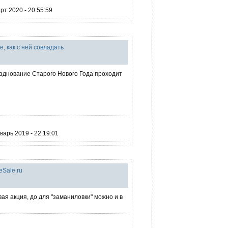
т 2020 - 20:55:59
е, как с ней совладать
зднование Старого Нового Года проходит
арь 2019 - 22:19:01
eSale.ru
вая акция, до для "заманиловки" можно и в