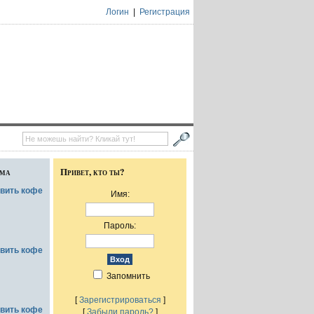
Логин
|
Регистрация
ума
Привет, кто ты?
овить кофе
Имя:
Пароль:
овить кофе
Запомнить
[
Зарегистрироваться
]
овить кофе
[
Забыли пароль?
]