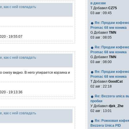
в джезве
е, как с ней совладать
Т Добавил
CZ75
03 авг : 09:45
Re: Продам кофем
Promac 68 мм коника
G Добавил
TMN
20 - 19:55:07
03 авг : 08:05
Re: Продам кофем
Promac 68 мм коника
G Добавил
TMN
е, как с ней совладать
03 авг : 08:00
Re: Продам кофем
о снизу видно. В него упирается корзина и
Promac 68 мм коника
T Добавил
GoodCat
02 авг : 22:18
20 - 19:13:36
Re: Bezzera unica 
пробки
У Добавил
djek_Zhe
02 авг : 13:01
е, как с ней совладать
Re: Рожковая коф
Bezzera Unica PID