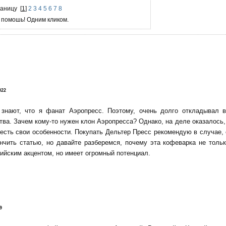
раницу
[
1
]
2
3
4
5
6
7
8
 помошь! Одним кликом.
!
022
 знают, что я фанат Аэропресс. Поэтому, очень долго откладывал 
тва. Зачем кому-то нужен клон Аэропресса? Однако, на деле оказалось, 
есть свои особенности. Покупать Дельтер Пресс рекомендую в случае,
нчить статью, но давайте разберемся, почему эта кофеварка не тольк
ийским акцентом, но имеет огромный потенциал.
9