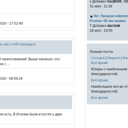
с Добавил
Serj8500_V2
31 июл : 11:39
Re: Продам кофем
Promac 68 мм коника
020 - 17:52:49
T Добавил
dachnik
28 июл : 10:55
е, как с ней совладать
Лучшие посты
Сегодня
|
Неделя
|
Ме
0 приготовлений. Выше написал, что
Всё время
г.....
Юзеры с наибольшим 
благодарностей
020 - 09:59:26
Всё время
Наибольшее кол-во о
благодарностей
Всё время
я есть. В Италии были в гостях у двух
.