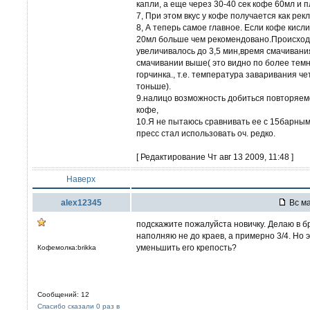
капли, а еще через 30-40 сек кофе 60мл и 
7, При этом вкус у кофе получается как ре
8, А теперь самое главное. Если кофе кис
20мл больше чем рекомендовано.Происход
увеличивалось до 3,5 мин,время смачивани
смачивании выше( это видно по более тем
горчинка., т.е. температура заваривания ч
тоньше).
9.налицо возможность добиться повторяемо
кофе,
10.Я не пытаюсь сравнивать ее с 15барным
пресс стал использовать оч. редко.
[ Редактирование Чт авг 13 2009, 11:48 ]
Наверх
alex12345
Вс ма
подскажите пожалуйста новичку. Делаю в б
наполняю не до краев, а примерно 3/4. Но 
уменьшить его крепость?
Кофемолка:brikka
Сообщений: 12
Спасибо сказали 0 раз в