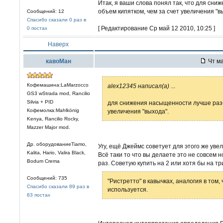
Итак, я ваши слова понял так, что для с
объем кипятком, чем за счет увеличения "в
Сообщений: 12
Спасибо сказали 0 раз в
[ Редактирование Ср май 12 2010, 10:25 ]
0 постах
Наверх
кавоМан
Чт ма
Кофемашина:LaMarzocco
alex12345 написал(а)
...
GS3 wStrada mod, Rancilio
Silvia + PID
для снижения насыщенности лучше разб
Кофемолка:Mahlkönig
увеличения "выхода".
Kenya, Rancilio Rocky,
Mazzer Major mod.
Др. оборудованиеTiamo,
Угу, ещё Джеймс советует для этого же уве
Kalita, Hario, Valira Black,
Всё таки то что вы делаете это не совсем 
Bodum Crema
раз. Советую купить на 2 или хотя бы на тр
Сообщений: 735
"Ристретто" в кавычках, аналогия в том,
Спасибо сказали 89 раз в
используется.
83 постах