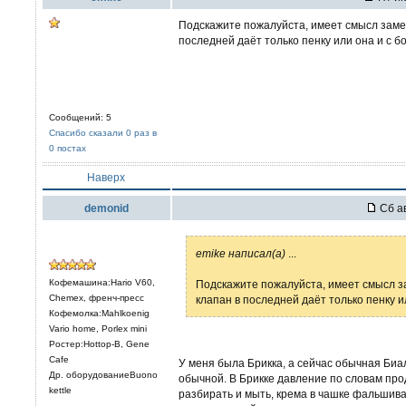
Подскажите пожалуйста, имеет смысл заменить
последней даёт только пенку или она и с 
Сообщений: 5
Спасибо сказали 0 раз в
0 постах
Наверх
demonid
Сб ав
emike написал(а)
...
Кофемашина:Hario V60,
Подскажите пожалуйста, имеет смысл замен
Chemex, френч-пресс
клапан в последней даёт только пенку 
Кофемолка:Mahlkoenig
Vario home, Porlex mini
Ростер:Hottop-B, Gene
Cafe
У меня была Брикка, а сейчас обычная Биа
Др. оборудованиеBuono
обычной. В Брикке давление по словам прод
kettle
разбирать и мыть, крема в чашке фальшива