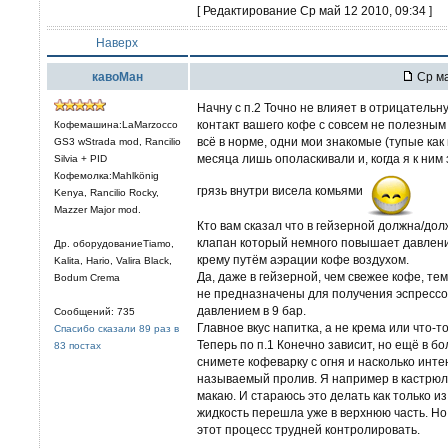
[ Редактирование Ср май 12 2010, 09:34 ]
Наверх
кавоМан
Ср ма
Начну с п.2 Точно не влияет в отрицатель
контакт вашего кофе с совсем не полезны
Кофемашина:LaMarzocco
всё в норме, одни мои знакомые (тупые как 
GS3 wStrada mod, Rancilio
месяца лишь ополаскивали и, когда я к ним
Silvia + PID
Кофемолка:Mahlkönig
грязь внутри висела комьями
Kenya, Rancilio Rocky,
Mazzer Major mod.
Кто вам сказал что в гейзерной должна/долж
клапан который немного повышает давление
Др. оборудованиеTiamo,
крему путём аэрации кофе воздухом.
Kalita, Hario, Valira Black,
Да, даже в гейзерной, чем свежее кофе, те
Bodum Crema
не предназначены для получения эспрессо
давлением в 9 бар.
Сообщений: 735
Главное вкус напитка, а не крема или что-т
Спасибо сказали 89 раз в
Теперь по п.1 Конечно зависит, но ещё в б
83 постах
снимете кофеварку с огня и насколько инт
называемый пролив. Я например в кастрюл
макаю. И стараюсь это делать как только из
жидкость перешла уже в верхнюю часть. Но 
этот процесс трудней контролировать.