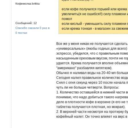
Кофемолка:brikka
если кофе получился горький или крема 
увеличить(я не ошибся!!) силу пламени 
помол
Сообщений: 12
если кислый - уменьшить силу пламени г
Спасибо сказали 0 раз в
если крема тонкая - в магазин за свежи
0 постах
Все же у меня никак не получается сделать
«универсальных» (якобы годных для всего
эспрессо, убедился, что с правильным пом
насыщенным ореховым вкусом, почти не гор
удается. Крема получается вполне объемно
"американо" разбавляя кипятком).
Обычно я наливал воды на 20-40 мл больше
Сегодня налил правильное количество вод
Снял с огня секунд через 10 после начала 
чуть ли не больше четверти. Вопросы:
1. Количество оставшейся в нижней части 
понимаю, что надо добиться такого нагрев
дело в плотности кофе в корзине (я его не
таблетка получается плотная, но мокрая).
2. В верхней части несмотря на протирку
кофейный налет. Он точно влияет на вкус 