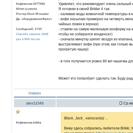
Удивляет, что рекомендуют очень сильный 
Кофемолка:DITTING
Я готовлю в своей Brikke 4 так:
80mm (custom)
- наливаю воды комнатной температуры в 
Ростер:Drum IR-roaster
- кофе насыпаю примерно на четверть мень
Др. оборудованиеФренч
чайных ложек в зернах)
- ставлю на самую маленькую конфорку на 
Сообщений: 2735
чтобы не собирался конденсат)
Спасибо сказали 1848
- сначала минутку шипит воздух из клапана
раз в 906 постах
выстреливает кофе (при этом, как только в
прогретую чашку)
- в тоге получается ровно 80 мл чашечка д
Может кто попробует сделать так. Буду ра
Наверх
alex12345
Ср ию
Black_Jack_ написал(а)
...
Кофемолка:brikka
Вижу здесь собрались любители Brikki. 