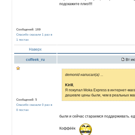
подскажите плиз!!!!
Сообщений: 169
Спасибо сказали 1 раз в
1 постах
Наверх
coffeek_ru
Вт ию
demonid написал(а)
...
Kirill
,
Я покупал Moka Express в интернет-магаз
дешевле цены были, чем в реальных ма
Сообщений: 5
Спасибо сказали 0 раз в
0 постах
были и сейчас стараемся поддерживать. е
Коффёёк