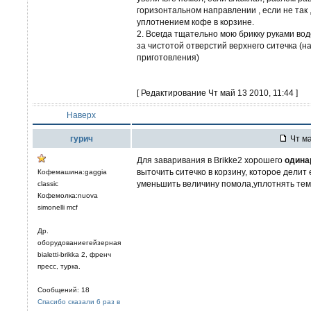
горизонтальном направлении , если не так
уплотнением кофе в корзине.
2. Всегда тщательно мою брикку руками во
за чистотой отверстий верхнего ситечка (на
приготовления)
[ Редактирование Чт май 13 2010, 11:44 ]
Наверх
гурич
Чт ма
Для заваривания в Brikke2 хорошего
одина
выточить ситечко в корзину, которое дели
Кофемашина:gaggia
уменьшить величину помола,уплотнять тем
classic
Кофемолка:nuova
simonelli mcf
Др.
оборудованиегейзерная
bialetti-brikka 2, френч
пресс, турка.
Сообщений: 18
Спасибо сказали 6 раз в