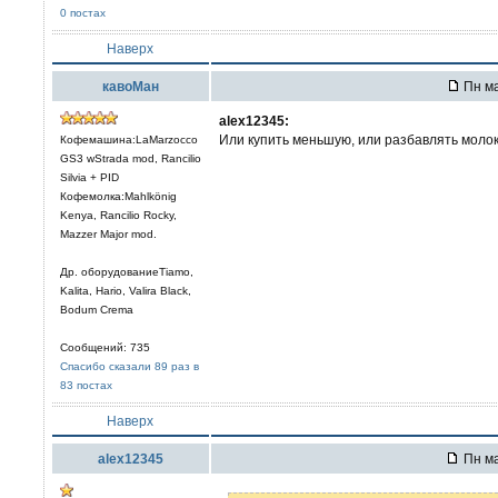
0 постах
Наверх
кавоМан
Пн ма
alex12345:
Или купить меньшую, или разбавлять моло
Кофемашина:LaMarzocco
GS3 wStrada mod, Rancilio
Silvia + PID
Кофемолка:Mahlkönig
Kenya, Rancilio Rocky,
Mazzer Major mod.
Др. оборудованиеTiamo,
Kalita, Hario, Valira Black,
Bodum Crema
Сообщений: 735
Спасибо сказали 89 раз в
83 постах
Наверх
alex12345
Пн ма