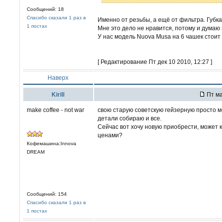
Сообщений: 18
Спасибо сказали 1 раз в
Именно от резьбы, а ещё от фильтра. Губка
1 постах
Мне это дело не нравится, потому и думаю
У нас модель Nuova Musa на 6 чашек стоит 
[ Редактирование Пт дек 10 2010, 12:27 ]
Наверх
Kirill
Пт ма
make coffee - not war
свою старую советскую гейзерную просто м
детали собираю и все.
Сейчас вот хочу новую приобрести, может 
ценами?
Кофемашина:Innova
DREAM
Сообщений: 154
Спасибо сказали 1 раз в
1 постах