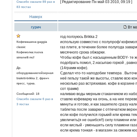
[ Редактирование Пн май 03 2010, 09:19 ]
Спасибо сказали 89 раз в
83 постах
Наверх
гурич
Вт ма
год ползуюсь Brikka 2
использую совместно с полупроф/ кофемол
Кофемашина:gaggia
газ плите, в течении более полугода завар
classic
месячного срока обжарки.
Кофемолка:nuova
Чтобы кофе был с насыщенным BODY- те же 
simonelli mcf
подобрать помол, 2.насыпаю горкой , равн
(14грамм кофе).
Др.
Сделал что-то наподобии темпера . Выточи
оборудованиегейзерная
неё гильзу такой же высоты, ставлю всю к
bialetti-brikka 2, френч
несколько раз встряхиваю. кофе в корзине 
пресс, турка.
сот грамм)
наливаю воды мерным стаканчиком из набо
Сообщений: 18
ставлю кофеварку на огонь, а на нее перев
Спасибо сказали 6 раз в
минуты и готово, и как зашипело сразу нал
3 постах
таблетка после заварки с отпечатком верхн
если кофе получился горький или крема тем
увеличить(я не ошибся!!) силу пламени или
если кислый - уменьшить силу пламени газа
если крема тонкая - в магазин за свежим к