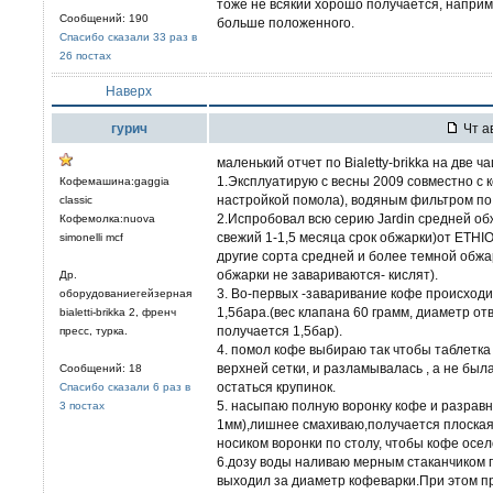
тоже не всякий хорошо получается, наприме
Сообщений: 190
больше положенного.
Спасибо сказали 33 раз в
26 постах
Наверх
гурич
Чт ав
маленький отчет по Bialetty-brikka на две ч
1.Эксплуатирую с весны 2009 совместно с 
Кофемашина:gaggia
настройкой помола), водяным фильтром по 1
classic
2.Испробовал всю серию Jardin средней об
Кофемолка:nuova
свежий 1-1,5 месяца срок обжарки)от ETHI
simonelli mcf
другие сорта средней и более темной обжа
обжарки не завариваются- кислят).
Др.
3. Во-первых -заваривание кофе происход
оборудованиегейзерная
1,5бара.(вес клапана 60 грамм, диаметр о
bialetti-brikka 2, френч
получается 1,5бар).
пресс, турка.
4. помол кофе выбираю так чтобы таблетка
верхней сетки, и разламывалась , а не был
Сообщений: 18
остаться крупинок.
Спасибо сказали 6 раз в
5. насыпаю полную воронку кофе и разравн
3 постах
1мм),лишнее смахиваю,получается плоская 
носиком воронки по столу, чтобы кофе осел
6.дозу воды наливаю мерным стаканчиком п
выходил за диаметр кофеварки.При этом п