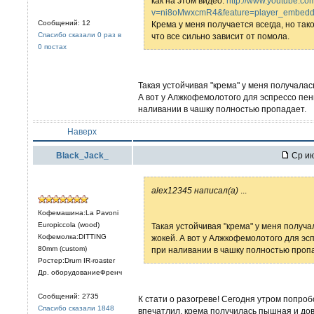
как на этом видео:
http://www.youtube.co
v=ni8oMwxcmR4&feature=player_embed
Сообщений: 12
Крема у меня получается всегда, но так
Спасибо сказали 0 раз в
что все сильно зависит от помола.
0 постах
Такая устойчивая "крема" у меня получалас
А вот у Алжкофемолотого для эспрессо пен
наливании в чашку полностью пропадает.
Наверх
Black_Jack_
Ср ию
alex12345 написал(а)
...
Кофемашина:La Pavoni
Europiccola (wood)
Такая устойчивая "крема" у меня получ
Кофемолка:DITTING
жокей. А вот у Алжкофемолотого для эс
80mm (custom)
при наливании в чашку полностью проп
Ростер:Drum IR-roaster
Др. оборудованиеФренч
Сообщений: 2735
К стати о разогреве! Сегодня утром попроб
Спасибо сказали 1848
впечатлил, крема получилась пышная и дов