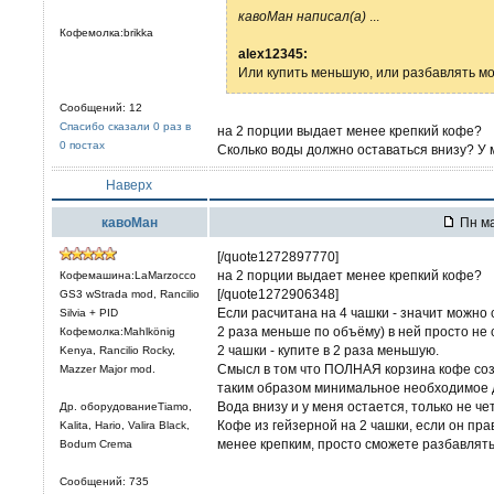
кавоМан написал(а)
...
Кофемолка:brikka
alex12345:
Или купить меньшую, или разбавлять м
Сообщений: 12
Спасибо сказали 0 раз в
на 2 порции выдает менее крепкий кофе?
0 постах
Сколько воды должно оставаться внизу? У м
Наверх
кавоМан
Пн ма
[/quote1272897770]
на 2 порции выдает менее крепкий кофе?
Кофемашина:LaMarzocco
[/quote1272906348]
GS3 wStrada mod, Rancilio
Если расчитана на 4 чашки - значит можно с
Silvia + PID
2 раза меньше по объёму) в ней просто не 
Кофемолка:Mahlkönig
2 чашки - купите в 2 раза меньшую.
Kenya, Rancilio Rocky,
Смысл в том что ПОЛНАЯ корзина кофе соз
Mazzer Major mod.
таким образом минимальное необходимое д
Вода внизу и у меня остается, только не че
Др. оборудованиеTiamo,
Кофе из гейзерной на 2 чашки, если он пр
Kalita, Hario, Valira Black,
менее крепким, просто сможете разбавлять 
Bodum Crema
Сообщений: 735