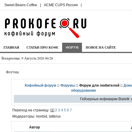
Sweet Beans Coffee
|
ACME CUPS Россия
|
ГЛАВНАЯ
СТАТЬИ ПРО КОФЕ
ФОРУМ
НОВОЕ НА САЙТЕ
Воскресенье, 9 Августа 2026 00:26
Форумы
Кофейный форум
::
Форумы
:: Форум для любителей ::
Дом
оборудование
Гейзерные кофеварки Bialetti:
Переход на страницу
[
1
]
2
3
4
5
6
7
Модераторы: morbid, latterus
Автор