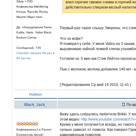
Silvia + PID
влил горячие свежие сливки в горячий к
Кофемолка:Mahlkönig
действительно слишком кислый напито
Kenya, Rancilio Rocky,
Mazzer Major mod.
Др. оборудованиеTiamo,
Первый раз такое слышу. Уверены, что сли
Kalita, Hario, Valira Black,
Bodum Crema
Что за кофе?
Я померял у себя. У меня Valira на 3 чашки
Сообщений: 735
выравниваю чайной ложкой слегка утрамбов
Спасибо сказали 89 раз в
83 постах
Готовлю ок. 5 мин как Стив Лейтон пропис
Пью с молоком, молока добавляю 140 мл - 
[ Редактирование Ср май 19 2010, 11:41 ]
Наверх
Black_Jack_
Пн ма
Вижу здесь собрались любители Brikki. У ко
этом видео:
http://www.youtube.com/watch
Крема у меня получается всегда, но такого 
сильно зависит от помола. Как говорил Гу
Кофемашина:La Pavoni
равномерным помолом.
Europiccola (wood)