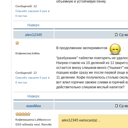
объемную и устойчивую пенку.
Сообщений: 12
Спасибо сказали 0 раз в
0 постах
Наверх
alex12345
Ср ма
В продолжении экспериментов
:
Кофемолка:brikka
"разбухание" таблетки повторить не удалос
Нагрев ставлю на 10 делений из 12 (варит
остается внизу слишком много ("пшиает" н
порцию кофе сразу же после первой (еще в
Сообщений: 12
11 делении. Кофе получилось столько сколь
Спасибо сказали 0 раз в
вот влил горячие свежие сливки в горячий 
0 постах
действительно слишком кислый напиток?
Наверх
кавоМан
Ср ма
Кофемашина:LaMarzocco
alex12345 написал(а)
...
GS3 wStrada mod, Rancilio