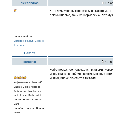
aleksandros
Ср ап
Хотел бы узнать, кофеварку из какого матер
алюминиевые, так и из нержавейки. Что лу
Сообщений: 18
Спасибо сказали 1 раз в
1 постах
Наверх
demonid
Ср ап
Кофе повкуснее получается в алюминиевых.
мыть только водой без всяких моющих сред
мытья, иначе окислится металл.
Кофемашина:Hario V60,
Chemex, френч-пресс
Кофемолка:Mahlkoenig
Vario home, Porlex mini
Ростер:Hottop-B, Gene
Cafe
Др. оборудованиеBuono
kettle