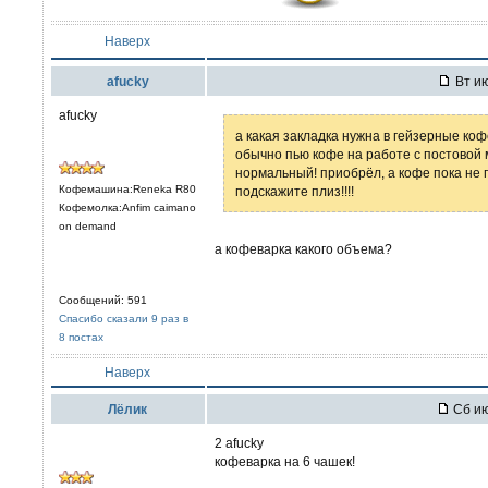
Наверх
afucky
Вт ию
afucky
а какая закладка нужна в гейзерные коф
обычно пью кофе на работе с постовой
нормальный! приобрёл, а кофе пока не п
Кофемашина:Reneka R80
подскажите плиз!!!!
Кофемолка:Anfim caimano
on demand
а кофеварка какого объема?
Сообщений: 591
Спасибо сказали 9 раз в
8 постах
Наверх
Лёлик
Сб ию
2 afucky
кофеварка на 6 чашек!