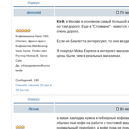
Наверх
demonid
Пт ма
Kirill
, в Москве в основном самый большой в
но там дорого. Еще в "Стокмане" - кажется,
очень дорого.
Кофемашина:Hario V60,
Если не Биалетти интересуют, то они везде
Chemex, френч-пресс
Кофемолка:Mahlkoenig
Я покупал Moka Express в интернет-магазин
Vario home, Porlex mini
цены были, чем в реальных магазинах.
Ростер:Hottop-B, Gene
Cafe
Др. оборудованиеBuono
kettle
Сообщений: 190
Спасибо сказали 33 раз в
26 постах
Наверх
Лёлик
Вт ию
а какая закладка нужна в гейзерные кофева
обычно пью кофе на работе с постовой маш
нормальный! приобрёл, а кофе пока не поку