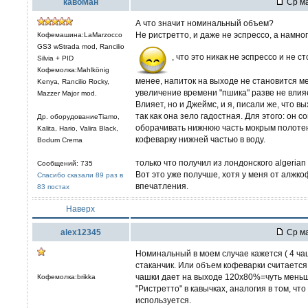
кавоМан
Ср ма
А что значит номинальный объем?
Не ристретто, и даже не эспрессо, а намно
Кофемашина:LaMarzocco
GS3 wStrada mod, Rancilio
, что это никак не эспрессо и не с
Silvia + PID
Кофемолка:Mahlkönig
менее, напиток на выходе не становится ме
Kenya, Rancilio Rocky,
увеличение времени "пшика" разве не вли
Mazzer Major mod.
Влияет, но и Джеймс, и я, писали же, что 
так как она зело гадостная. Для этого: он 
Др. оборудованиеTiamo,
оборачивать нижнюю часть мокрым полотен
Kalita, Hario, Valira Black,
кофеварку нижней частью в воду.
Bodum Crema
только что получил из лондонского algerian
Сообщений: 735
Вот это уже получше, хотя у меня от алжк
Спасибо сказали 89 раз в
впечатления.
83 постах
Наверх
alex12345
Ср ма
Номинальный в моем случае кажется ( 4 чаш
стаканчик. Или объем кофеварки считается н
чашки дает на выходе 120х80%=чуть мень
Кофемолка:brikka
"Ристретто" в кавычках, аналогия в том, чт
используется.