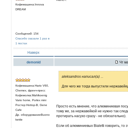
Кофемашина:Innova
DREAM
Сообщений: 154
Спасибо сказали 1 раз в
1 постах
Наверх
demonid
Чт ма
aleksandros написал(а)
...
Кофемашина:Hario V60,
Для чего же тогда выпустили нержавейк
Chemex, френч-пресс
Кофемолка:Mahlkoenig
Vario home, Porlex mini
Ростер:Hottop-B, Gene
Просто есть мнение, что алюминиевая посу
Cafe
тому же, за нержавейкой не нужно так сле
Др. оборудованиеBuono
протирать насухо сразу - не обязательно).
kettle
Если об алюминиевых Bialetti говорить, то 