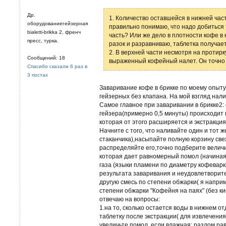
Др.
1. Количество оставшейся в нижней час
оборудованиегейзерная
правильно понимаю, что надо добиться 
bialetti-brikka 2, френч
часть? Или же дело в плотности кофе в 
пресс, турка.
разок и разравниваю, таблетка получает
2. В верхней части несмотря на протир
Сообщений: 18
выраженный кофейный налет. Он точно 
Спасибо сказали 6 раз в
3 постах
Заваривание кофе в брикке по моему опыт
гейзерных без клапана. На мой взгляд нал
Самое главное при заваривании в брикке2:
гейзера(примерно 0,5 минуты) происходит
которая от этого расширяется и экстракци
Начните с того, что наливайте один и тот 
стаканчика),насыпайте полную корзину све
распределяйте его,точно подберите величи
которая дает равномерный помол (начиная с
газа (языки пламени по диаметру кофевар
результата заваривания и неудовлетворит
другую смесь по степени обжарки( я напри
степени обжарки "Кофейня на паях" (без ки
отвечаю на вопросы:
1.на то, сколько остается воды в нижнем 
таблетку после экстракции( для извлечения 
увеличьте помол, если влажная; разлом ра