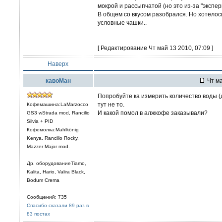
мокрой и рассыпчатой (но это из-за "экспе
В общем со вкусом разобрался. Но хотелос
условные чашки..
[ Редактирование Чт май 13 2010, 07:09 ]
Наверх
кавоМан
Чт ма
Попробуйте ка измерить количество воды (д
тут не то.
Кофемашина:LaMarzocco
И какой помол в алжкофе заказывали?
GS3 wStrada mod, Rancilio
Silvia + PID
Кофемолка:Mahlkönig
Kenya, Rancilio Rocky,
Mazzer Major mod.
Др. оборудованиеTiamo,
Kalita, Hario, Valira Black,
Bodum Crema
Сообщений: 735
Спасибо сказали 89 раз в
83 постах