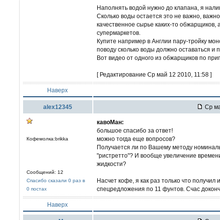
Наполнять водой нужно до клапана, я налив
Сколько воды остается это не важно, важно
качественное сырье каких-то обжарщиков, а
супермаркетов.
Купите например в Англии пару-тройку мон
поводу сколько воды должно оставаться и п
Вот видео от одного из обжарщиков по при
[ Редактирование Ср май 12 2010, 11:58 ]
Наверх
alex12345
Ср ма
кавоМан:
большое спасибо за ответ!
можно тогда еще вопросов?
Кофемолка:brikka
Получается ли по Вашему методу номинал
"ристретто"? И вообще увеличение времени
жидкости?
Сообщений: 12
Насчет кофе, я как раз только что получил из
Спасибо сказали 0 раз в
спецредложения по 11 фунтов. Счас докончу
0 постах
Наверх