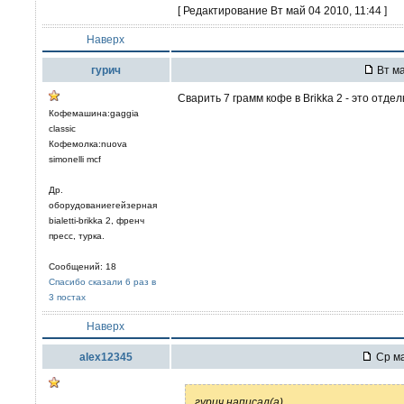
[ Редактирование Вт май 04 2010, 11:44 ]
Наверх
гурич
Вт ма
Сварить 7 грамм кофе в Brikka 2 - это отде
Кофемашина:gaggia
classic
Кофемолка:nuova
simonelli mcf
Др.
оборудованиегейзерная
bialetti-brikka 2, френч
пресс, турка.
Сообщений: 18
Спасибо сказали 6 раз в
3 постах
Наверх
alex12345
Ср ма
гурич написал(а)
...