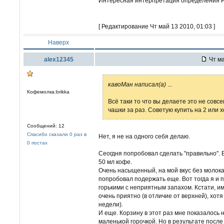
Интересная интерпретация определения 
[ Редактирование Чт май 13 2010, 01:03 ]
Наверх
alex12345
Чт ма
кавоМан написал(а)
...
Кофемолка:brikka
Всё таки то что вы делаете это не совс
чашки за раз. Советую купить на 2 или х
Сообщений: 12
Спасибо сказали 0 раз в
Нет, я не на одного себя делаю.
0 постах
Сеогдня попробовал сделать "правильно". В
50 мл кофе.
Очень насыщенный, на мой вкус без молока
попробовал подержать еще. Вот тогда я и 
горькими с неприятным запахом. Кстати, им
очень приятно (в отличие от верхней), хотя
недели).
И еще. Корзину в этот раз мне показалось 
маленькой горочкой. Но в результате после