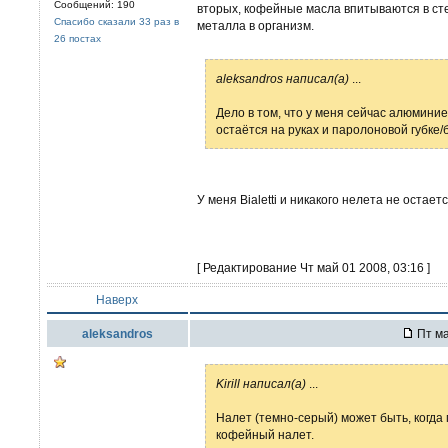
Сообщений: 190
вторых, кофейные масла впитываются в ст
Спасибо сказали 33 раз в
металла в организм.
26 постах
aleksandros написал(а)
...
Дело в том, что у меня сейчас алюминие
остаётся на руках и паролоновой губк
У меня Bialetti и никакого нелета не остаетс
[ Редактирование Чт май 01 2008, 03:16 ]
Наверх
aleksandros
Пт ма
Kirill написал(а)
...
Налет (темно-серый) может быть, когда
кофейный налет.