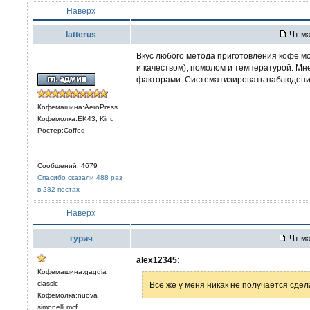
Наверх
latterus
Чт ма
Вкус любого метода приготовления кофе мож
и качеством), помолом и температурой. Мн
факторами. Систематизировать наблюдения
Кофемашина:AeroPress
Кофемолка:EK43, Kinu
Ростер:Coffed
Сообщений: 4679
Спасибо сказали 488 раз
в 282 постах
Наверх
гурич
Чт ма
alex12345:
Кофемашина:gaggia
classic
Все же у меня никак не получается сде
Кофемолка:nuova
simonelli mcf