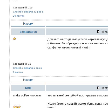
Сообщений: 190
Спасибо сказали 33 раз в
26 постах
Наверх
aleksandros
Чт ма
Для чего же тогда выпустили нержавейку? 
(обычная, без бренда), так после мытья ос
салфетке алюминиевый налёт.
Сообщений: 18
Спасибо сказали 1 раз в
1 постах
Наверх
Kirill
Чт ма
make coffee - not war
это ты какой же губкой протираешь емкост
Налет (темно-серый) может быть, когда пр
налет.