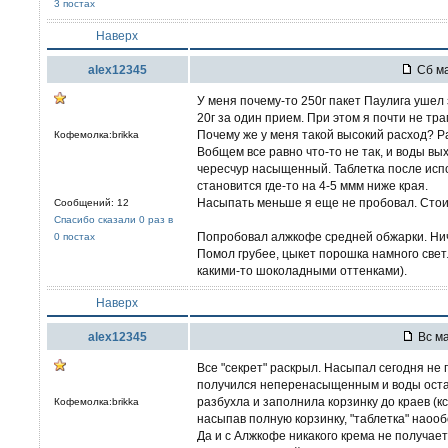
3 постах
Наверх
alex12345
Сб ма
У меня почему-то 250г пакет Паулига ушел з
20г за один прием. При этом я почти не тр
Почему же у меня такой высокий расход? Р
Кофемолка:brikka
Вобщем все равно что-то не так, и воды вы
чересчур насыщенный. Таблетка после испо
становится где-то на 4-5 ммм ниже края.
Насыпать меньше я еще не пробовал. Сто
Сообщений: 12
Спасибо сказали 0 раз в
Попробовал алжкофе средней обжарки. Ничег
0 постах
Помол грубее, цыкет порошка намного свет
какими-то шоколадными оттенками).
Наверх
alex12345
Вс ма
Все "секрет" раскрыл. Насыпал сегодня не 
получился неперенасыщенным и воды осталос
разбухла и заполнила корзинку до краев (к
Кофемолка:brikka
насыпав полную корзинку, "таблетка" наоо
Да и с Алжкофе никакого крема не получает