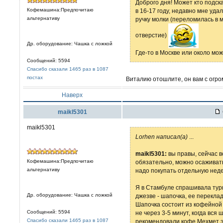
Доброго дня! Может кто подск
Кофемашина:Предпочитаю
в 16-17 году, недавно мне уда
альтернативу
ручку молки (переломилась в 
отверстие)
Др. оборудование: Чашка с ложкой
Где-то в Москве или около мож
Сообщений: 5594
Спасибо сказали 1465 раз в 1087
постах
Виталию отошлите, он вам с огро
Наверх
maikl5301
maikl5301
Lorhen написал(а)
...
maikl5301:
вы правы, сейчас в
Кофемашина:Предпочитаю
обязательно, можно осаживать 
альтернативу
надо покупать отдельную неде
Я в Стамбуле спрашивала турко
Др. оборудование: Чашка с ложкой
джезве - шапочка, ее перекла
Шапочка состоит из кофейной 
Сообщений: 5594
не через 3-5 минут, когда вся
Спасибо сказали 1465 раз в 1087
рекомендовали кофе Мехмет э