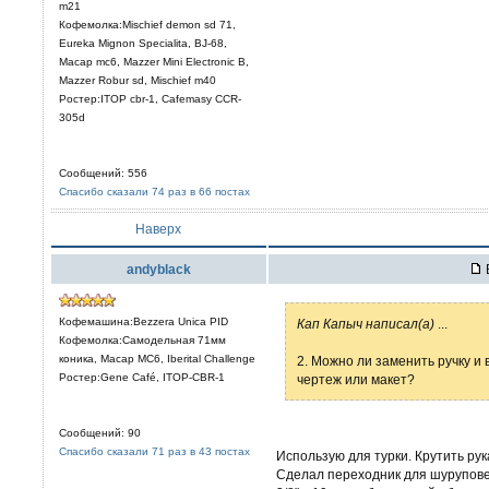
m21
Кофемолка:Mischief demon sd 71,
Eureka Mignon Specialita, BJ-68,
Macap mc6, Mazzer Mini Electronic В,
Mazzer Robur sd, Mischief m40
Ростер:ITOP cbr-1, Cafemasy CCR-
305d
Сообщений: 556
Спасибо сказали 74 раз в 66 постах
Наверх
andyblack
Кофемашина:Bezzera Unica PID
Кап Капыч написал(а)
...
Кофемолка:Самодельная 71мм
коника, Macap MC6, Iberital Challenge
2. Можно ли заменить ручку и
Ростер:Gene Café, ITOP-CBR-1
чертеж или макет?
Сообщений: 90
Спасибо сказали 71 раз в 43 постах
Использую для турки. Крутить рук
Сделал переходник для шурупове