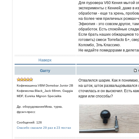
Для пуровера V60 Кения мытой об
эксперименты с Кенией, даже в 
обработки - еще та хрень, пробов
на более чем приличных рожках
Эфиопия - это совсем другое, та
обработок. Есть спокойные сладко
Если брать наших обжарщиков то 
готовить) смеси Torrefacto Б+, с
Коломбо, Эль Классико.
Не кидайте помидорами в дилетанта))
Наверх
Garry
Отвалился шарик. Как я понимаю,
на шток, шток развальцовывался и
Кофемашина:VBM Domobar Junior 2B
сточилась и он выскочил. Есть к
Кофемолка:Black_Jack 68mm, Gaggia
идеи или способы?
MDF, Eureka Mignon Specialita
Др. оборудованиеМока, турка,
фрэнч-пресс
Сообщений: 126
Спасибо сказали 29 раз в 23 постах