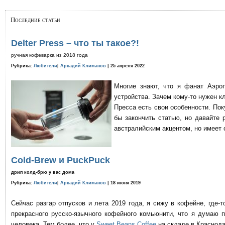
Последние статьи
Delter Press – что ты такое?!
ручная кофеварка из 2018 года
Рубрика:
Любители
|
Аркадий Климанов
| 25 апреля 2022
Многие знают, что я фанат Аэро
устройства. Зачем кому-то нужен к
Пресса есть свои особенности. По
бы закончить статью, но давайте 
австралийским акцентом, но имеет 
Cold-Brew и PuckPuck
дрип колд-брю у вас дома
Рубрика:
Любители
|
Аркадий Климанов
| 18 июня 2019
Сейчас разгар отпусков и лета 2019 года, я сижу в кофейне, где
прекрасного русско-язычного кофейного комьюнити, что я думаю 
человека. Тем более, что у
Sweet Beans Coffee
на складе в Краснода