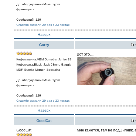
Др. оборудованиеМока, турка,
фрэнч-пресс
Сообщений: 126
Спасибо сказали 29 раз в 23 постах
Наверх
Garry
Вот это....
Кофемашина:VBM Domobar Junior 2B
Кофемолка:Black_Jack 68mm, Gaggia
MDF, Eureka Mignon Specialita
Др. оборудованиеМока, турка,
фрэнч-пресс
Сообщений: 126
Спасибо сказали 29 раз в 23 постах
Наверх
GoodCat
GoodCat
Мне кажется, там не подшипник, а