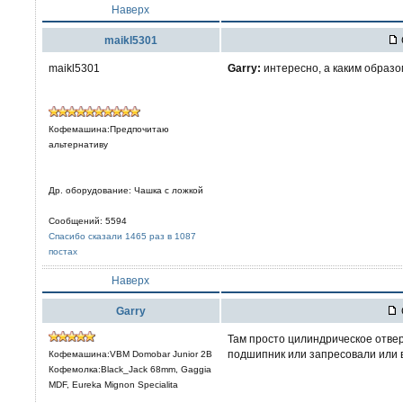
Наверх
maikl5301
maikl5301
Garry:
интересно, а каким образо
Кофемашина:Предпочитаю
альтернативу
Др. оборудование: Чашка с ложкой
Сообщений: 5594
Спасибо сказали 1465 раз в 1087
постах
Наверх
Garry
Там просто цилиндрическое отверс
подшипник или запресовали или в
Кофемашина:VBM Domobar Junior 2B
Кофемолка:Black_Jack 68mm, Gaggia
MDF, Eureka Mignon Specialita