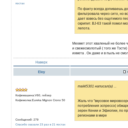
постах
По факту всегда допиваешь до
фильтровала через сито, но в
дает взвесь без ощутимого пес
скрипит. BJ-63 такой помол мо
лепота.
Мехмет этот хваленый не более 
и свежесмолотый ( того же Тэсти)
ихмета . Он даже и в пыль не смол
Наверх
Eloy
maikl5301 написал(а)
...
Кофемашина:V60, гейзер
Кофемолка:Eureka Mignon Crono 50
Жаль что "вкусовое мировозз
потребления эспрессо( обжарк
зерен Кении и Эфиопии, по 
регионами в мире
Сообщений: 279
Спасибо сказали 23 раз в 21 постах