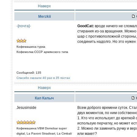
Наверх
Merzkii
-[почта]-
GoodCat:
вроде ничего не сломали
стирания из-за вращения. Можно 
шар с противоположной стороны, 
соединить надолго. Но это нужен
Кофемашина:турка
Кофемолка:СССР армянского типа
Сообщений: 135
Спасибо сказали 40 раз в 35 постах
Наверх
Кап Капыч
Jesusinside
Всем доброго времени суток. Стал
двух моментов, по ним собственно
1. Кто что использует до крепкой
использую перчатку, но может ес
2. Можно ли заменить ручку и ве
Кофемашина:VBM Domobar super
или макет?
digital, La Pavoni Stradivari, La Cimbali