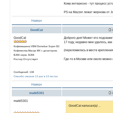
Кому интересно - тут процесс уст
PS на Mazzer лежат жернова от Jo
Наверх
GoodCat
GoodCat
Доброго дня! Может кто подскажет
17 году, недавно мне удалось, ка
Кофемашина:VBM Domobar Super B2
(переломилась в месте крепления
Кофемолка:Macap MX с дозатором;
BJ68 нерж; BJ68
Где-то в Москве или около можно 
Ростер:Отсутствует
Сообщений: 138
Спасибо сказали 13 раз в 13 постах
Наверх
maikl5301
maikl5301
GoodCat написал(а)
...