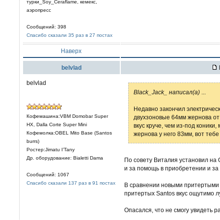
турки_Soy_Ceraflame, кемекс,
аэропресс
Сообщений: 398
Спасибо сказали 35 раз в 27 постах
Наверх
belvlad
belvlad
Black_Jack_ написал(а)
...
Недавно закончил электричес
Кофемашина:VBM Domobar Super
двухзоновые 64мм жернова от 
HX, Dalla Corte Super Mini
вкус круче, чем из-под коники
Кофемолка:OBEL Mito Base (Santos
жернова у него 83мм, вот теб
burrs)
Ростер:Jimatu I’Tany
Др. оборудование: Bialetti Dama
По совету Виталия установил на 
и за помощь в приобретении и за 
Сообщений: 1067
Спасибо сказали 137 раз в 91 постах
В сравнении новыми притертыми "
притертых Santos вкус ощутимо л
Опасался, что не смогу увидеть р