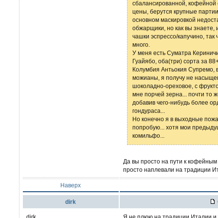
сбалансированной, кофейной 
цены, берутся крупные партии
основном маскировкой недоста
обжарщики, но как вы знаете,
чашки эспрессо/капучино, так
много.
У меня есть Суматра Керинич
Гуайябо, оба(три) сорта за 88
Колумбия Антьокия Супремо, в
можианы, я получу не насыщен
шоколадно-ореховое, с фрукто
мне порчей зерна... почти то 
добавив чего-нибудь более ор
гондураса...
Но конечно я в выходные пожа
попробую... хотя мои предыду
комильфо...
Да вы просто на пути к кофейным
просто наплевали на традиции Ит
Наверх
dirk
dirk
Я не плюю на традиции Италии и 