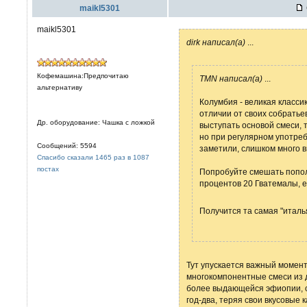
maikl5301
maikl5301
dirk написал(а)
...
Кофемашина:Предпочитаю
TMN написал(а)
...
альтернативу
Колумбия - великая класси
отличии от своих собратье
Др. оборудование: Чашка с ложкой
выступать основой смеси, 
но при регулярном употреб
Сообщений: 5594
заметили, слишком много в
Спасибо сказали 1465 раз в 1087
постах
Попробуйте смешать попол
процентов 20 Гватемалы, 
Получится та самая "италь
Тут упускается важный момен
многокомпонентные смеси из 
более выдающейся эфиопии, с
год-два, теряя свои вкусовые 