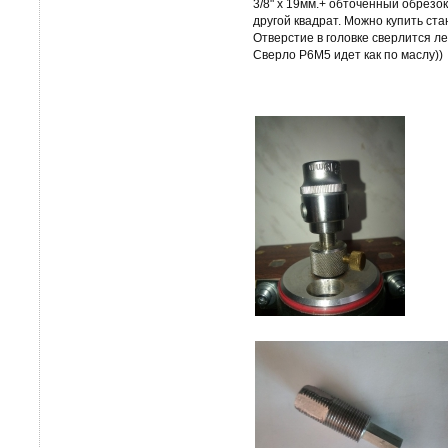
3/8" х 19мм.+ обточенный обрезо
другой квадрат. Можно купить ст
Отверстие в головке сверлится лег
Сверло Р6М5 идет как по маслу))