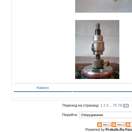
Наверх
Переход на страницу
1
2
3
...
75
76
[
77
]
Перейти:
Powered by
Prokofe.Ru Fo