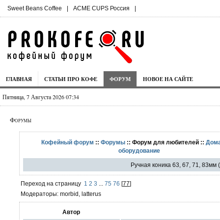
Sweet Beans Coffee
|
ACME CUPS Россия
|
ГЛАВНАЯ
СТАТЬИ ПРО КОФЕ
ФОРУМ
НОВОЕ НА САЙТЕ
Пятница, 7 Августа 2026 07:34
Форумы
Кофейный форум
::
Форумы
:: Форум для любителей ::
Дом
оборудование
Ручная коника 63, 67, 71, 83мм
Переход на страницу
1
2
3
...
75
76
[
77
]
Модераторы: morbid, latterus
Автор