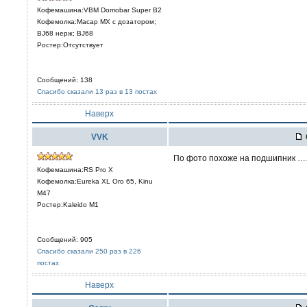
Кофемашина:VBM Domobar Super B2
Кофемолка:Macap MX с дозатором;
BJ68 нерж; BJ68
Ростер:Отсутствует
Сообщений: 138
Спасибо сказали 13 раз в 13 постах
Наверх
VVK
По фото похоже на подшипник …… 
Кофемашина:RS Pro X
Кофемолка:Eureka XL Oro 65, Kinu
M47
Ростер:Kaleido M1
Сообщений: 905
Спасибо сказали 250 раз в 226
постах
Наверх