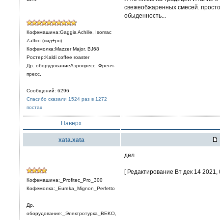
свежеобжаренных смесей. просто 
обыденность...
Кофемашина:Gaggia Achille, Isomac
Zaffiro (пид+рп)
Кофемолка:Mazzer Major, BJ68
Ростер:Kaldi coffee roaster
Др. оборудованиеАэропресс, Френч-
пресс,
Сообщений: 6296
Спасибо сказали 1524 раз в 1272
постах
Наверх
xata.xata
дел
[ Редактирование Вт дек 14 2021, 
Кофемашина:_Profitec_Pro_300
Кофемолка:_Eureka_Mignon_Perfetto
Др.
оборудование:_Электротурка_BEKO,