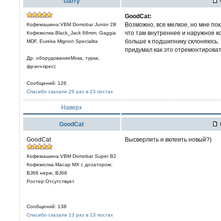
Garry
GoodCat:
Возможно, все мелкое, но мне пок
Кофемашина:VBM Domobar Junior 2B
что там внутреннее и наружное ко
Кофемолка:Black_Jack 68mm, Gaggia
больше к подшипнику склоняюсь. 
MDF, Eureka Mignon Specialita
придумал как это отремонтирова
Др. оборудованиеМока, турка,
фрэнч-пресс
Сообщений: 126
Спасибо сказали 29 раз в 23 постах
Наверх
GoodCat
GoodCat
Высверлить и вклеить новый?)
Кофемашина:VBM Domobar Super B2
Кофемолка:Macap MX с дозатором;
BJ68 нерж; BJ68
Ростер:Отсутствует
Сообщений: 138
Спасибо сказали 13 раз в 13 постах