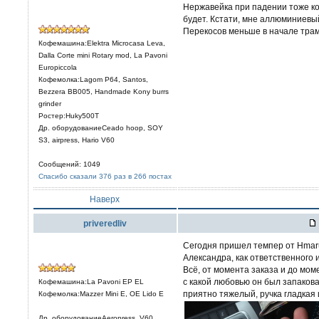
Нержавейка при падении тоже ко
будет. Кстати, мне аллюминиевы
Перекосов меньше в начале тра
Кофемашина:Elektra Microcasa Leva,
Dalla Corte mini Rotary mod, La Pavoni
Europiccola
Кофемолка:Lagom P64, Santos,
Bezzera BB005, Handmade Kony burrs
grinder
Ростер:Huky500T
Др. оборудованиеCeado hoop, SOY
S3, airpress, Hario V60
Сообщений: 1049
Спасибо сказали 376 раз в 266 постах
Наверх
priveredliv
Сегодня пришел темпер от Hmarus
Александра, как ответственного 
Всё, от момента заказа и до мом
с какой любовью он был запакова
Кофемашина:La Pavoni EP EL
приятно тяжелый, ручка гладкая 
Кофемолка:Mazzer Mini E, OE Lido E
Др. оборудованиеAeropress, V60,