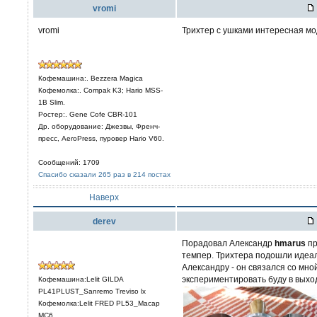
vromi
vromi
Трихтер с ушками интересная мод
Кофемашина:. Bezzera Magica
Кофемолка:. Compak K3; Hario MSS-
1B Slim.
Ростер:. Gene Cofe CBR-101
Др. оборудование: Джезвы, Френч-
пресс, AeroPress, пуровер Hario V60.
Сообщений: 1709
Спасибо сказали 265 раз в 214 постах
Наверх
derev
Порадовал Александр
hmarus
пр
темпер. Трихтера подошли идеал
Александру - он связался со мн
экспериментировать буду в выход
Кофемашина:Lelit GILDA
PL41PLUST_Sanremo Treviso lx
Кофемолка:Lelit FRED PL53_Macap
MC6