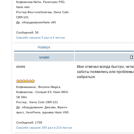
Кофемолка:Niche, Fiorenzato F5D,
Hario mini
Ростер:Фен+хлебопечка, Gene Cafe
CBR-101
Др. оборудованиеHario v60
Сообщений: 56
Спасибо сказали 5 раз в 4 постах
Наверх
vromi
vromi
Мне отвечал всегда быстро, четк
заботы появились или проблемы
набраться.
Кофемашина:. Bezzera Magica
Кофемолка:. Compak K3; Hario MSS-
1B Slim.
Ростер:. Gene Cofe CBR-101
Др. оборудование: Джезвы, Френч-
пресс, AeroPress, пуровер Hario V60.
Сообщений: 1709
Спасибо сказали 265 раз в 214 постах