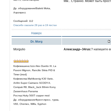
Мм... Странно. Может быть прост
Др. оборудованиеBialetti Moka,
Аэропресс
Сообщений: 112
Спасибо сказали 28 раз в 19 постах
Наверх
Dr. Morg
Morgulio
Александр--34rus:
? напишите ещ
Кофемашина:Izzo Alex Duetto III, La
Pavoni Mignon, Rancilio Silvia PID &
Timer {mod}
Кофемолка:Mahlkoenig K30 Vario,
Anfim Super Caimano SCODY-II,
Compak R8, Black_Jack 68mm Kony,
Zassenhaus Panama
Ростер:Huky 500T copper mod
Др. оборудованиеФренч-пресс, турка,
V60, Chemex, Wilfa, Syphon