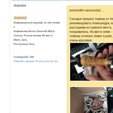
zhanntos
priveredliv написал(а)
...
Сегодня пришел темпер от Hma
Кофемашина:la spaziale s1 mini vivaldi
рекомендовать Александра, ка
ii
растущими из нужного места.
Кофемолка:Nuova Simonelli MDLA
понравилось. На фото ниже -
Conical, Ручная коника 68 мм от
темпер отлично лежит в руке,
Black_Jack_
очень красивая.
Ростер:Был Гена
Сообщений: 290
Спасибо сказали 22 раз в 18 постах