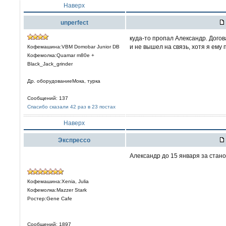
Наверх
unperfect
куда-то пропал Александр. Догова
и не вышел на связь, хотя я ему 
Кофемашина:VBM Domobar Junior DB
Кофемолка:Quamar m80e +
Black_Jack_grinder
Др. оборудованиеМока, турка
Сообщений: 137
Спасибо сказали 42 раз в 23 постах
Наверх
Экспрессо
Александр до 15 января за стано
Кофемашина:Xenia, Julia
Кофемолка:Mazzer Stark
Ростер:Gene Cafe
Сообщений: 1897