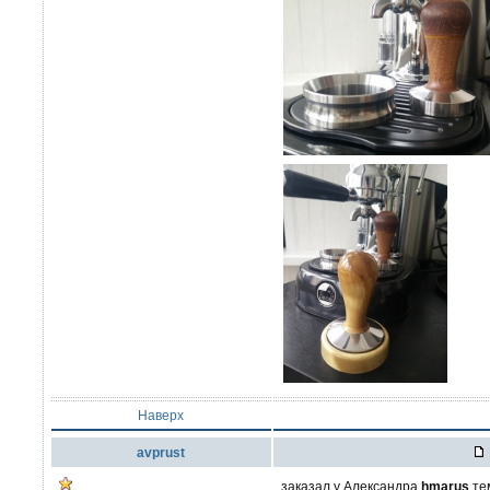
Наверх
avprust
заказал у Александра
hmarus
тем