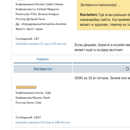
Кофемашина:Rocket Cellini Classic
Экспрессо написал(а)
...
Кофемолка:La Cimbali Magnum,
Fiorenzato F5G, Bodum Antigua
Rochefort:
Где ж вы раньше б
Ростер:Добрый Гена
нержавейку найти. На приёме
Др. оборудованиеAeropress Aerobie,
может и здорово, темпер из тит
Френч- пресс турка
Сообщений: 187
Спасибо сказали 21 раз в 20 постах
Если дёшево, берите в хозяйстве
может ещё и холдер выточит
Наверх
Экспрессо
5000 за 16 кг титана. Зачем оно 
Кофемашина:Xenia, Julia
Кофемолка:Mazzer Stark
Ростер:Gene Cafe
Сообщений: 1897
Спасибо сказали 224 раз в 168 постах