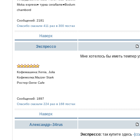
Moka express● турка сeraflame●Bodum
chambord
Сообщений: 2181
Спасибо сказали 411 раз в 300 постах
Наверх
Экспрессо
Мне хотелось бы иметь темпер у
Кофемашина:Xenia, Julia
Кофемолка:Mazzer Stark
Ростер:Gene Cafe
Сообщений: 1897
Спасибо сказали 224 раз в 168 постах
Наверх
Александр--34rus
Экспрессо:
так купите здесь
-[сс