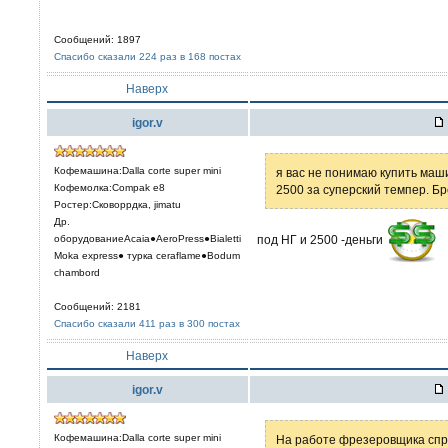
Сообщений: 1897
Спасибо сказали 224 раз в 168 постах
Наверх
igor.v
Кофемашина:Dalla corte super mini
я вас не понимаю купить маш
Кофемолка:Compak e8
2500 за суперский темпер. Бре
Ростер:Сковоррдка, jimatu
Др.
под НГ и 2500 -деньги
оборудованиеAcaia●AeroPress●Bialetti
Moka express● турка сeraflame●Bodum
chambord
Сообщений: 2181
Спасибо сказали 411 раз в 300 постах
Наверх
igor.v
Кофемашина:Dalla corte super mini
На работе фрезеровщика спрос