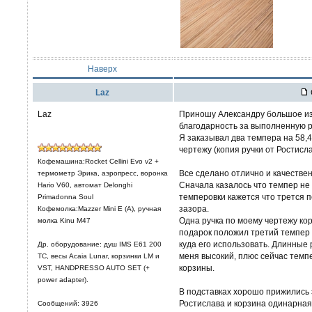
Наверх
Laz
Laz
Приношу Александру большое из
благодарность за выполненную раб
Я заказывал два темпера на 58,4
чертежу (копия ручки от Ростисл
Кофемашина:Rocket Cellini Evo v2 +
Все сделано отлично и качествен
термометр Эрика, аэропресс, воронка
Сначала казалось что темпер не 
Hario V60, автомат Delonghi
темперовки кажется что трется п
Primadonna Soul
зазора.
Кофемолка:Mazzer Mini E (A), ручная
Одна ручка по моему чертежу кор
молка Kinu M47
подарок положил третий темпер 
куда его использовать. Длинные 
Др. оборудование: душ IMS E61 200
меня высокий, плюс сейчас темп
TC, весы Acaia Lunar, корзинки LM и
корзины.
VST, HANDPRESSO AUTO SET (+
power adapter).
В подставках хорошо прижились 
Ростислава и корзина одинарная
Сообщений: 3926