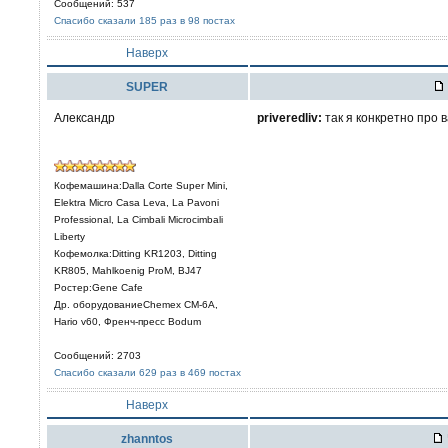
Сообщений: 537
Спасибо сказали 185 раз в 98 постах
Наверх
SUPER
Александр
priveredliv:
так я конкретно про 
Кофемашина:Dalla Corte Super Mini,
Elektra Micro Casa Leva, La Pavoni
Professional, La Cimbali Microcimbali
Liberty
Кофемолка:Ditting KR1203, Ditting
KR805, Mahlkoenig ProM, BJ47
Ростер:Gene Cafe
Др. оборудованиеChemex CM-6A,
Hario v60, Френч-пресс Bodum
Сообщений: 2703
Спасибо сказали 629 раз в 469 постах
Наверх
zhanntos