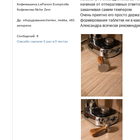
начиная от отперативных ответо
Кофемашина:LaPavoni Europicolla
заканчивая самим темпером.
Кофемолка:Niche Zero
Очень приятно его просто держать
формирования таблетки ни в как
Др. оборудованиеchemex, mokka, v60,
Александра всячески рекомендую
aeropress
Сообщений: 8
Спасибо сказали 0 раз в 0 постах