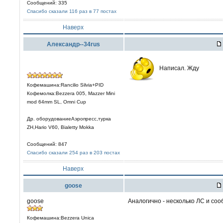
Сообщений: 335
Спасибо сказали 116 раз в 77 постах
Наверх
Александр--34rus
Написал. Жду
Кофемашина:Rancilio Silvia+PID
Кофемолка:Bezzera 005, Mazzer Mini
mod 64mm SL, Omni Cup
Др. оборудованиеАэропресс,турка
ZH,Hario V60, Bialetty Mokka
Сообщений: 847
Спасибо сказали 254 раз в 203 постах
Наверх
goose
goose
Аналогично - несколько ЛС и соо
Кофемашина:Bezzera Unica