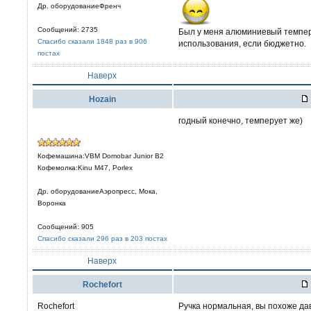
Др. оборудованиеФренч
Сообщений: 2735
Был у меня алюминиевый темпер 
Спасибо сказали 1848 раз в 906
использования, если бюджетно.
постах
Наверх
Hozain
годный конечно, темперует же)
Кофемашина:VBM Domobar Junior B2
Кофемолка:Kinu M47, Porlex
Др. оборудованиеАэропресс, Мока,
Воронка
Сообщений: 905
Спасибо сказали 296 раз в 203 постах
Наверх
Rochefort
Rochefort
Ручка нормальная, вы похоже дав