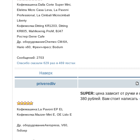
Кофемашина:Dalla Corte Super Mini,
Elektra Micro Casa Leva, La Pavoni
Professional, La Cimbali Microcimbali
Liberty
Кофемолка:Ditting KR1203, Ditting
KR805, Mahlkoenig ProM, BJ47
Ростер:Gene Cafe
Др. оборудованиеChemex CM-6A,
Hario v60, Френч-пресс Bodum
Сообщений: 2703
Спасибо сказали 629 раз в 469 постах
Наверх
priveredliv
SUPER:
цена зависит от ручки и
380 рублей. Вам стоит написать
Кофемашина:La Pavoni EP EL
Кофемолка:Mazzer Mini E, OE Lido E
Др. оборудованиеAeropress, V60,
Гейзер