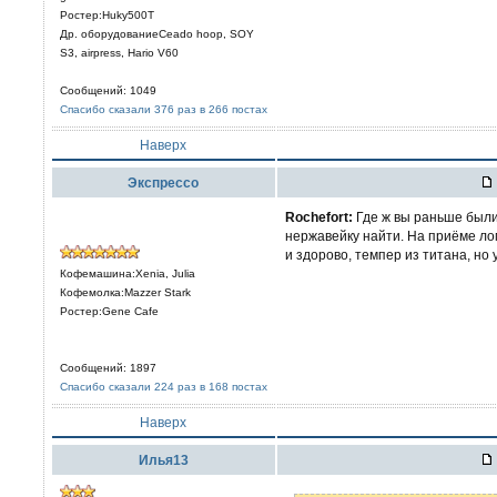
Ростер:Huky500T
Др. оборудованиеCeado hoop, SOY
S3, airpress, Hario V60
Сообщений: 1049
Спасибо сказали 376 раз в 266 постах
Наверх
Экспрессо
Rochefort:
Где ж вы раньше были
нержавейку найти. На приёме ло
и здорово, темпер из титана, но у 
Кофемашина:Xenia, Julia
Кофемолка:Mazzer Stark
Ростер:Gene Cafe
Сообщений: 1897
Спасибо сказали 224 раз в 168 постах
Наверх
Илья13