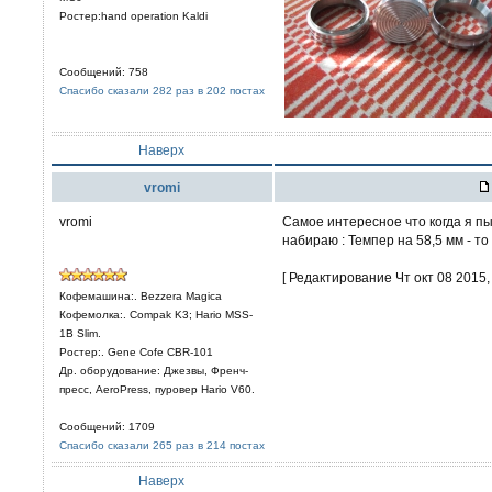
Ростер:hand operation Kaldi
Сообщений: 758
Спасибо сказали 282 раз в 202 постах
Наверх
vromi
vromi
Самое интересное что когда я пы
набираю : Темпер на 58,5 мм - то
[ Редактирование Чт окт 08 2015, 
Кофемашина:. Bezzera Magica
Кофемолка:. Compak K3; Hario MSS-
1B Slim.
Ростер:. Gene Cofe CBR-101
Др. оборудование: Джезвы, Френч-
пресс, AeroPress, пуровер Hario V60.
Сообщений: 1709
Спасибо сказали 265 раз в 214 постах
Наверх