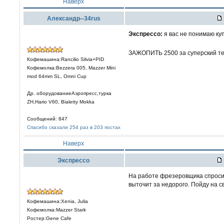
Наверх
Александр--34rus
Экспрессо:
я вас не понимаю куп
ЗАЖОПИТЬ 2500 за суперский те
Кофемашина:Rancilio Silvia+PID
Кофемолка:Bezzera 005, Mazzer Mini
mod 64mm SL, Omni Cup
Др. оборудованиеАэропресс,турка
ZH,Hario V60, Bialetty Mokka
Сообщений: 847
Спасибо сказали 254 раз в 203 постах
Наверх
Экспрессо
На работе фрезеровщика спросил,
выточит за недорого. Пойду на св
Кофемашина:Xenia, Julia
Кофемолка:Mazzer Stark
Ростер:Gene Cafe