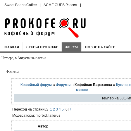
Sweet Beans Coffee
|
ACME CUPS Россия
|
ГЛАВНАЯ
СТАТЬИ ПРО КОФЕ
ФОРУМ
НОВОЕ НА САЙТЕ
Четверг, 6 Августа 2026 09:28
Форумы
Кофейный форум
::
Форумы
:: Кофейная Барахолка ::
Куплю, 
меняю
Темпер на 58,5 м
Переход на страницу
1
2
3
4
5
[
6
]
7
Модераторы: morbid, latterus
Автор