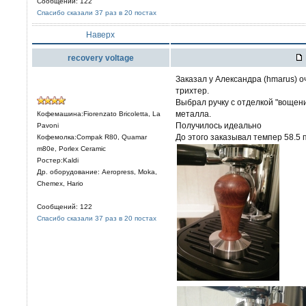
Сообщений: 122
Спасибо сказали 37 раз в 20 постах
Наверх
recovery voltage
Заказал у Александра (hmarus) о
трихтер.
Выбрал ручку с отделкой "вощен
металла.
Кофемашина:Fiorenzato Bricoletta, La
Получилось идеально
Pavoni
До этого заказывал темпер 58.5 п
Кофемолка:Compak R80, Quamar
m80e, Porlex Ceramic
Ростер:Kaldi
Др. оборудование: Aeropress, Moka,
Chemex, Hario
Сообщений: 122
Спасибо сказали 37 раз в 20 постах