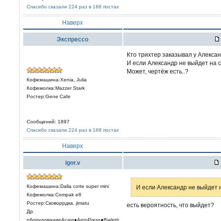
Спасибо сказали 224 раз в 168 постах
Наверх
Экспрессо
Кто трихтер заказывал у Александ
И если Александр не выйдет на с
Может, чертёж есть..?
Кофемашина:Xenia, Julia
Кофемолка:Mazzer Stark
Ростер:Gene Cafe
Сообщений: 1897
Спасибо сказали 224 раз в 168 постах
Наверх
igor.v
Кофемашина:Dalla corte super mini
И если Александр не выйдет 
Кофемолка:Compak e8
Ростер:Сковоррдка, jimatu
есть вероятность, что выйдет?
Др.
оборудованиеAcaia●AeroPress●Bialetti