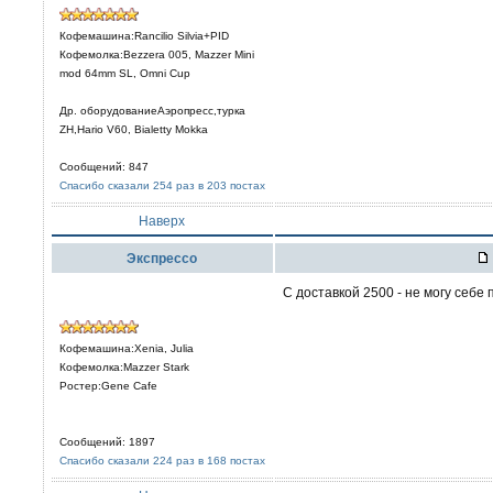
Кофемашина:Rancilio Silvia+PID
Кофемолка:Bezzera 005, Mazzer Mini
mod 64mm SL, Omni Cup
Др. оборудованиеАэропресс,турка
ZH,Hario V60, Bialetty Mokka
Сообщений: 847
Спасибо сказали 254 раз в 203 постах
Наверх
Экспрессо
С доставкой 2500 - не могу себе
Кофемашина:Xenia, Julia
Кофемолка:Mazzer Stark
Ростер:Gene Cafe
Сообщений: 1897
Спасибо сказали 224 раз в 168 постах