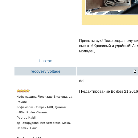
Приветствую! Тоже вчера получи
высоте! Красивый и удобный! А 
молодец!!!
Наверх
recovery voltage
del
[ Редактирование Вс фев 21 2016,
Кофемашина:Fiorenzato Bricoletta, La
Pavoni
Кофемолка:Compak R80, Quamar
m80e, Porlex Ceramic
Ростер:Kaldi
Др. оборудование: Aeropress, Moka,
Chemex, Hario