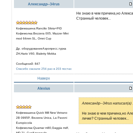
Александр--34rus
Не знаю в чем причина,но Алекса
Странный человек...
Кофемашина:Rancilio Silvia+PID
Кофемолка:Bezzera 005, Mazzer Mini
mod 64mm SL, Omni Cup
Др. оборудованиеАэропресс,турка
ZH,Hario V60, Bialetty Mokka
Сообщений: 847
Спасибо сказали 254 раз в 203 постах
Наверх
Alexius
Александр--34rus написал(а)
.
Кофемашина:Quick Mill New Vetrano
Не знаю в чем причина,но Ал
2B 0995P, Bezzera Unica, La Pavoni
личке? Странный человек...
Europiccola
Кофемолка:Quamar m80,Gaggia mdf,
MD-71, Cunill tranquilo