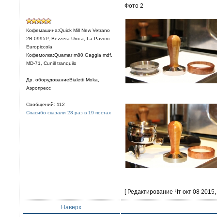
Фото 2
Кофемашина:Quick Mill New Vetrano
2B 0995P, Bezzera Unica, La Pavoni
Europiccola
Кофемолка:Quamar m80,Gaggia mdf,
MD-71, Cunill tranquilo
Др. оборудованиеBialetti Moka,
Аэропресс
Сообщений: 112
Спасибо сказали 28 раз в 19 постах
[ Редактирование Чт окт 08 2015, 
Наверх