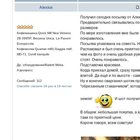
Alexius
Получил сегодня посылку от Але
Предварительно связывались по 
размеров.
По мере изготовления мне были
Кофемашина:Quick Mill New Vetrano
понравилось.
2B 0995P, Bezzera Unica, La Pavoni
Посылка упакована на совесть. Н
Europiccola
Распаковал и был очень приятно 
Кофемолка:Quamar m80,Gaggia mdf,
чем на фото и очень удобная рук
MD-71, Cunill tranquilo
стоят. Очень понравилось..
Подставочка красивая.
Др. оборудованиеBialetti Moka,
Когда приехал домой, сразу прим
Аэропресс
влитой. Да ещё и по высоте - сам
Ну и конечно сварганил шотик п
Сообщений: 112
"обрезанным стаканчиком", кото
Спасибо сказали 28 раз в 19 постах
земля!
И шот получит
В общем: небольшая покупка, а к
таки по приятной цене.
Короче говоря, всем советую!