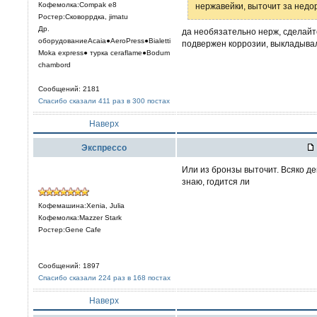
Кофемолка:Compak e8
нержавейки, выточит за недор
Ростер:Сковоррдка, jimatu
Др.
да необязательно нерж, сделайт
оборудованиеAcaia●AeroPress●Bialetti
подвержен коррозии, выкладыва
Moka express● турка сeraflame●Bodum
chambord
Сообщений: 2181
Спасибо сказали 411 раз в 300 постах
Наверх
Экспрессо
Или из бронзы выточит. Всяко де
знаю, годится ли
Кофемашина:Xenia, Julia
Кофемолка:Mazzer Stark
Ростер:Gene Cafe
Сообщений: 1897
Спасибо сказали 224 раз в 168 постах
Наверх