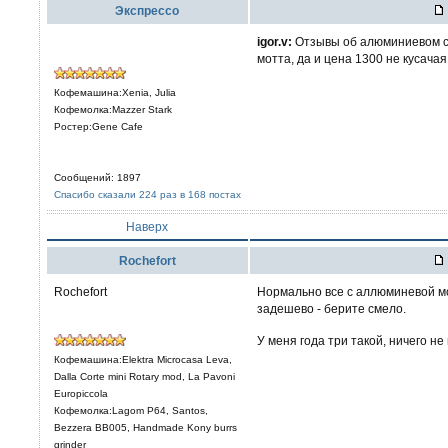
Экспрессо
igor.v:
Отзывы об алюминиевом с
мотта, да и цена 1300 не кусачая
Кофемашина:Xenia, Julia
Кофемолка:Mazzer Stark
Ростер:Gene Cafe
Сообщений: 1897
Спасибо сказали 224 раз в 168 постах
Наверх
Rochefort
Rochefort
Нормально все с аллюминевой мо
задешево - берите смело.
У меня года три такой, ничего н
Кофемашина:Elektra Microcasa Leva,
Dalla Corte mini Rotary mod, La Pavoni
Europiccola
Кофемолка:Lagom P64, Santos,
Bezzera BB005, Handmade Kony burrs
grinder