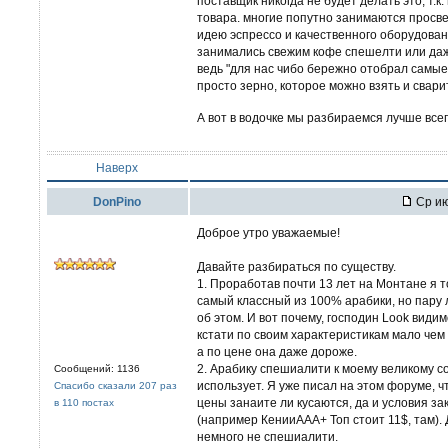
поставщик никогда не будет делать это, т.
товара. многие попутно занимаются просвещ
идею эспрессо и качественного оборудован
занимались свежим кофе спешелти или даж
ведь "для нас чибо бережно отобрал самые 
просто зерно, которое можно взять и сварит
А вот в водочке мы разбираемся лучше всег
Наверх
DonPino
Ср ию
Доброе утро уважаемые!
Давайте разбираться по существу.
1. Проработав почти 13 лет на Монтане я т
самый классный из 100% арабики, но пару 
об этом. И вот почему, господин Look вид
кстати по своим характеристикам мало чем
а по цене она даже дороже.
2. Арабику спешиалити к моему великому со
Сообщений: 1136
использует. Я уже писал на этом форуме, ч
Спасибо сказали 207 раз
цены занаите ли кусаются, да и условия зак
в 110 постах
(например КенииААА+ Топ стоит 11$, там).
немного не спешиалити.