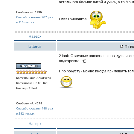
остального больше читай и учись, а то Мон
Сообщений: 1136
Спасибо сказали 207 раз
Олег Гришонков
в 110 постах
Наверх
latterus
Пт ию
2 look: Отличные новости по поводу появления
подозревал...:)))
Про робусту - можно иногда примешать толь
Кофемашина:AeroPress
Кофемолка:EK43, Kinu
Ростер:Coffed
Сообщений: 4679
Спасибо сказали 488 раз
в 282 постах
Наверх