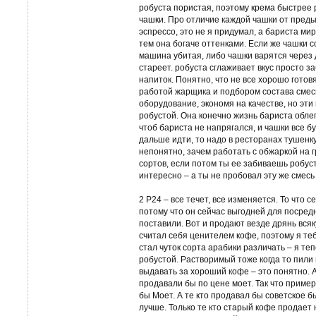
робуста пористая, поэтому крема быстрее 
чашки. Про отличие каждой чашки от преды
эспрессо, это не я придумал, а бариста ми
тем она богаче оттенками. Если же чашки с
машина убитая, либо чашки варятся через 
стареет. робуста сглаживает вкус просто з
напиток. Понятно, что не все хорошо готов
работой жарщика и подбором состава смеси
оборудование, экономя на качестве, но эти
робустой. Она конечно жизнь бариста обле
чтоб бариста не напрягался, и чашки все б
дальше идти, то надо в ресторанах тушенк
непонятно, зачем работать с обжаркой на г
сортов, если потом ты ее забиваешь робус
интересно – а ты не пробовал эту же смес
2 Р24 – все течет, все изменяется. То что 
потому что он сейчас выгодней для посред
поставили. Вот и продают везде дрянь всяку
считал себя ценителем кофе, поэтому я теб
стал чуток сорта арабики различать – я те
робустой. Растворимый тоже когда то пили 
выдавать за хороший кофе – это понятно. 
продавали бы по цене моет. Так что пример
бы Моет. А те кто продавал бы советское 
лучше. Только те кто старый кофе продает