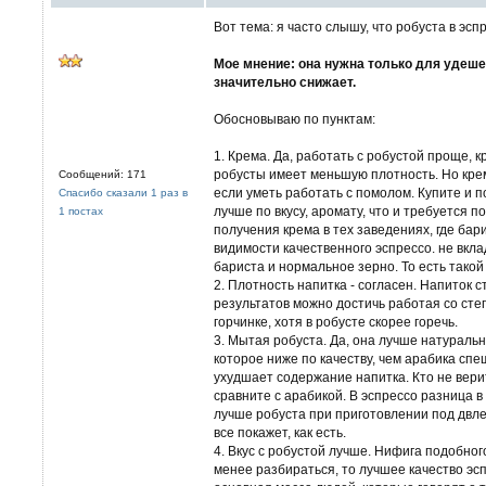
Вот тема: я часто слышу, что робуста в эсп
Мое мнение: она нужна только для удеше
значительно снижает.
Обосновываю по пунктам:
1. Крема. Да, работать с робустой проще,
робусты имеет меньшую плотность. Но крем
Сообщений: 171
если уметь работать с помолом. Купите и 
Спасибо сказали 1 раз в
лучше по вкусу, аромату, что и требуется п
1 постах
получения крема в тех заведениях, где бар
видимости качественного эспрессо. не вк
бариста и нормальное зерно. То есть тако
2. Плотность напитка - согласен. Напиток 
результатов можно достичь работая со сте
горчинке, хотя в робусте скорее горечь.
3. Мытая робуста. Да, она лучше натуральн
которое ниже по качеству, чем арабика спе
ухудшает содержание напитка. Кто не вери
сравните с арабикой. В эспрессо разница в 
лучше робуста при приготовлении под двле
все покажет, как есть.
4. Вкус с робустой лучше. Нифига подобног
менее разбираться, то лучшее качество эс