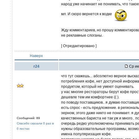
народ уже начинает не понимать, что такое
мл. И скоро вернется к водке
Жду комментариев, но прошу комментирова
не рекламные слоганы.
[ Отредактировано ]
Наверх
r24
Ср ию
что тут скажешь... абсолютно верное высказ
потребления кофе, нет доступной информа
продуктом, который не умеют оценивать.
у нас многие рестораторы берут кофе прост
дешевле тем им комфортнее (( ).
по поводу поставщиков.. я думаю поставщи
есть спрос - есть предложение. в регионал
зерном, этого даже никто не понимает. я д
качественных бариста не так уж и много.. п
Сообщений: 89
очередь редко уполномочены принимать ре
Спасибо сказали 0 раз в
нужны образовательные программы, возможн
0 постах
имена популяризация кофе.