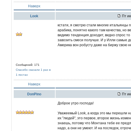
Наверх
Look
Пт ию
кстати, я смотрю стали многие итальянцы г
арабика, понятно какого там качества, но 
видимо тенденция доходит, видно спрос то 
завозить смеси получше. И у Илли самые д
Америка вон робусту даже на биржу свою не
Сообщений: 171
Спасибо сказали 1 раз в
1 постах
Наверх
DonPino
Пт ию
Доброе утро господа!
Уважеемый Look, а когда это мы перешли 
их "людей", это первое, второе жизнь изме
знаешь, потому что Монтана тебе ее предл
надо, а они не умеют. И на последок, отро