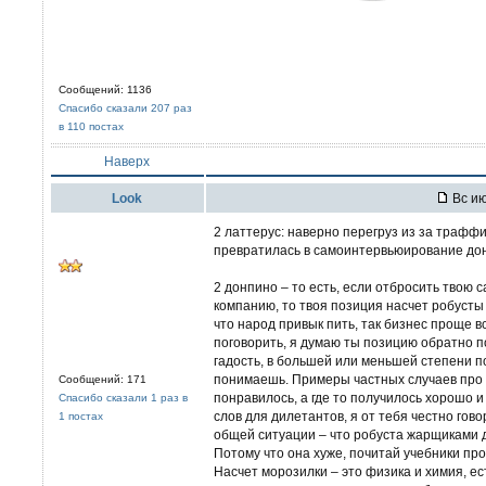
Сообщений: 1136
Спасибо сказали 207 раз
в 110 постах
Наверх
Look
Вс ию
2 латтерус: наверно перегруз из за траффи
превратилась в самоинтервьюирование дон
2 донпино – то есть, если отбросить твою
компанию, то твоя позиция насчет робусты 
что народ привык пить, так бизнес проще вс
поговорить, я думаю ты позицию обратно по
гадость, в большей или меньшей степени п
понимаешь. Примеры частных случаев про то
Сообщений: 171
понравилось, а где то получилось хорошо и 
Спасибо сказали 1 раз в
слов для дилетантов, я от тебя честно гов
1 постах
общей ситуации – что робуста жарщиками 
Потому что она хуже, почитай учебники про
Насчет морозилки – это физика и химия, ес