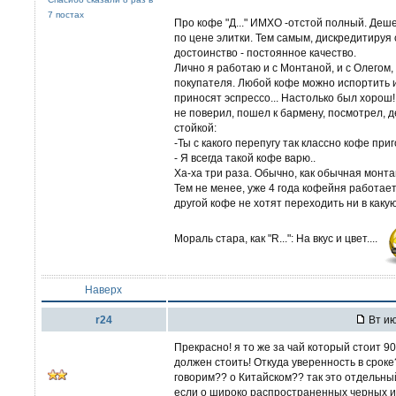
7 постах
Про кофе "Д..." ИМХО -отстой полный. Деш
по цене элитки. Тем самым, дискредитируя
достоинство - постоянное качество.
Лично я работаю и с Монтаной, и с Олегом,
покупателя. Любой кофе можно испортить и
приносят эспрессо... Настолько был хорош
не поверил, пошел к бармену, посмотрел, 
стойкой:
-Ты с какого перепугу так классно кофе при
- Я всегда такой кофе варю..
Ха-ха три раза. Обычно, как обычная монта
Тем не менее, уже 4 года кофейня работае
другой кофе не хотят переходить ни в каку
Мораль стара, как "R...": На вкус и цвет....
Наверх
r24
Вт ию
Прекрасно! я то же за чай который стоит 90
должен стоить! Откуда уверенность в сроке
говорим?? о Китайском?? так это отдельный 
если о широко распространенных черных и 