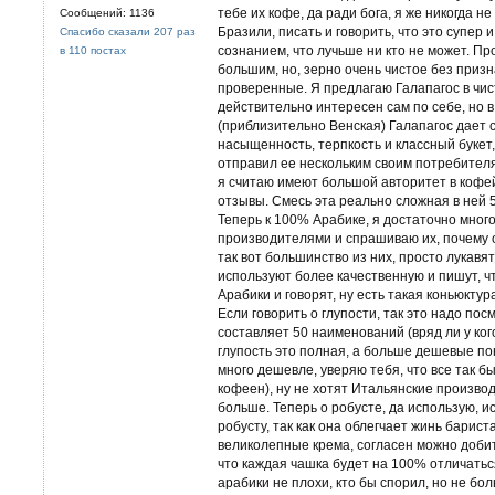
тебе их кофе, да ради бога, я же никогда н
Сообщений: 1136
Бразили, писать и говорить, что это супер и
Спасибо сказали 207 раз
сознанием, что лучьше ни кто не может. Пр
в 110 постах
большим, но, зерно очень чистое без призн
проверенные. Я предлагаю Галапагос в чис
действительно интересен сам по себе, но 
(приблизительно Венская) Галапагос дает с
насыщенность, терпкость и классный букет
отправил ее нескольким своим потребителя
я считаю имеют большой авторитет в кофей
отзывы. Смесь эта реально сложная в ней 
Теперь к 100% Арабике, я достаточно мно
производителями и спрашиваю их, почему 
так вот большинство из них, просто лукав
используют более качественную и пишут, ч
Арабики и говорят, ну есть такая коньюктур
Если говорить о глупости, так это надо пос
составляет 50 наименований (вряд ли у ког
глупость это полная, а больше дешевые по
много дешевле, уверяю тебя, что все так б
кофеен), ну не хотят Итальянские произво
больше. Теперь о робусте, да использую, 
робусту, так как она облегчает жинь барист
великолепные крема, согласен можно добитс
что каждая чашка будет на 100% отличатьс
арабики не плохи, кто бы спорил, но не б