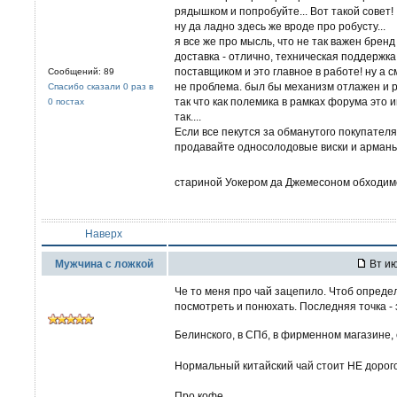
рядышком и попробуйте... Вот такой совет!
ну да ладно здесь же вроде про робусту...
я все же про мысль, что не так важен бренд
доставка - отлично, техническая поддержка
поставщиком и это главное в работе! ну а 
Сообщений: 89
не проблема. был бы механизм отлажен и 
Спасибо сказали 0 раз в
так что как полемика в рамках форума это и
0 постах
так....
Если все пекутся за обманутого покупателя 
продавайте односолодовые виски и арманьяк 
стариной Уокером да Джемесоном обходимся
Наверх
Мужчина с ложкой
Вт ию
Че то меня про чай зацепило. Чтоб определ
посмотреть и понюхать. Последняя точка - з
Белинского, в СПб, в фирменном магазине, 
Нормальный китайский чай стоит НЕ дорого.
Про кофе.