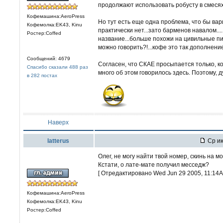
продолжают использовать робусту в смесях.
Кофемашина:AeroPress
Но тут есть еще одна проблема, что бы ва
Кофемолка:EK43, Kinu
практически нет...зато барменов навалом....:
Ростер:Coffed
название...больше похожи на цивильные пив
можно говорить?!...кофе это так дополнение
Сообщений: 4679
Согласен, что СКАЕ просыпается только, к
Спасибо сказали 488 раз
много об этом говорилось здесь. Поэтому, 
в 282 постах
Наверх
latterus
Ср ию
Олег, не могу найти твой номер, скинь на мо
Кстати, о лате-мате получил месседж?
[ Отредактировано Wed Jun 29 2005, 11:14A
Кофемашина:AeroPress
Кофемолка:EK43, Kinu
Ростер:Coffed