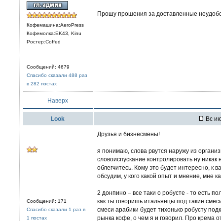
Прошу прошения за доставленные неудобст
Кофемашина:AeroPress
Кофемолка:EK43, Kinu
Ростер:Coffed
Сообщений: 4679
Спасибо сказали 488 раз
в 282 постах
Наверх
Look
Вс ию
Друзья и бизнесмены!
я понимаю, слова рвутся наружу из организ
словоиспускание контролировать ну никак н
облегчитесь. Кому это будет интересно, к 
обсудим, у кого какой опыт и мнение, мне 
2 донпино – все таки о робусте - то есть п
как ты говоришь итальянцы под такие смеси
Сообщений: 171
смеси арабики будет тихонько робусту подк
Спасибо сказали 1 раз в
рынка кофе, о чем я и говорил. Про крема о
1 постах