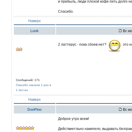
и прибыль, люди плохой кофе пить долго не
Спасибо.
Наверх
Look
Вс ию
2 латтерус - пока сбоев нет?
это н
Сообщений: 171
Спасибо сказали 1 раз в
1 постах
Наверх
DonPino
Вс ию
Доброе утро всем!
Действиетльно накипело, выдавать безграм