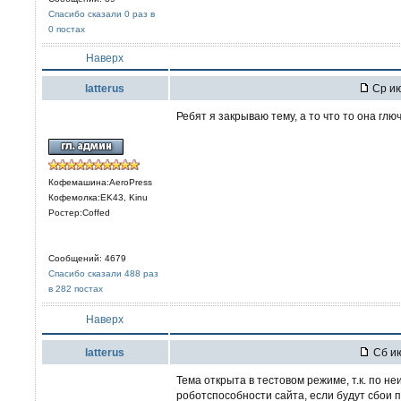
Спасибо сказали 0 раз в
0 постах
Наверх
latterus
Ср ию
Ребят я закрываю тему, а то что то она глю
Кофемашина:AeroPress
Кофемолка:EK43, Kinu
Ростер:Coffed
Сообщений: 4679
Спасибо сказали 488 раз
в 282 постах
Наверх
latterus
Сб ию
Тема открыта в тестовом режиме, т.к. по 
роботспособности сайта, если будут сбои 