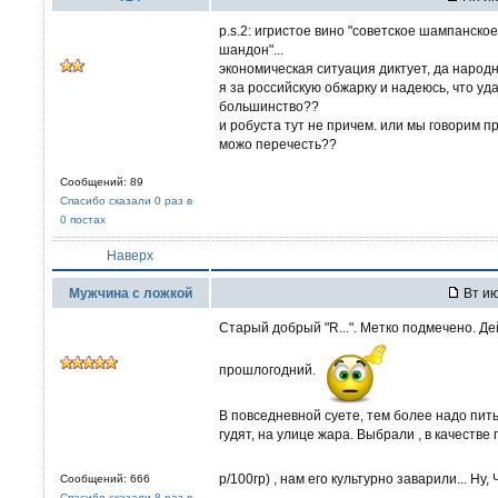
p.s.2: игристое вино "советское шампанское
шандон"...
экономическая ситуация диктует, да народн
я за российскую обжарку и надеюсь, что уд
большинство??
и робуста тут не причем. или мы говорим 
можо перечесть??
Сообщений: 89
Спасибо сказали 0 раз в
0 постах
Наверх
Мужчина с ложкой
Вт ию
Старый добрый "R...". Метко подмечено. Де
прошлогодний.
В повседневной суете, тем более надо пить
гудят, на улице жара. Выбрали , в качестве
р/100гр) , нам его культурно заварили... Ну, 
Сообщений: 666
Спасибо сказали 8 раз в