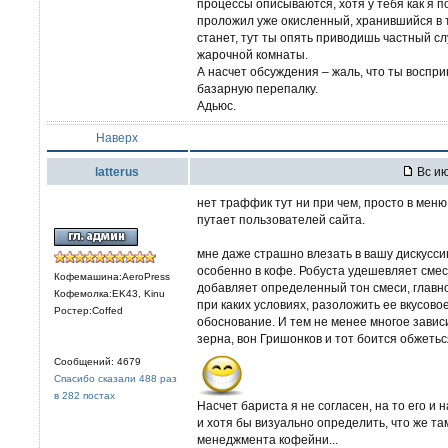
процессы описываются, хотя у тебя как я п
проложил уже окисленный, хранившийся в т
станет, тут ты опять приводишь частный с
жарочной комнаты.
А насчет обсуждения – жаль, что ты воспр
базарную перепалку.
Адьюс.
Наверх
latterus
Вс ию
нет траффик тут ни при чем, просто в ме
путает пользователей сайта.
мне даже страшно влезать в вашу дискуссию
особенно в кофе. Робуста удешевляет смес
Кофемашина:AeroPress
добавляет определенный тон смеси, главно
Кофемолка:EK43, Kinu
при каких условиях, разоложить ее вкусово
Ростер:Coffed
обоснование. И тем не менее многое завис
зерна, вон Гришонков и тот боится обжетьс
Сообщений: 4679
Спасибо сказали 488 раз
в 282 постах
Насчет бариста я не согласен, на то его и
и хотя бы визуально определить, что же та
менеджмента кофейни...