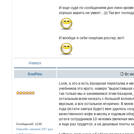
И еще судя по сообщениям дон пино кроме
хорошо варить не умеет...:))) Так вот господ
И вообще я себе покупаю ростер, вот!
Наверх
DonPino
Вс ию
Look, а это и есть базарная перепалка и ме
учебников это круто, наверо "вырастившая
так только мы и занимаемся этим базаром, д
остальным всем начхать с большой колокол
вкусным, а все остальное вторично. В мое
года (кстати завтра будет) мне удалось со
качественного кофе в месяц и годовым обор
штате сотрудников 10 человек (включая мен
и еще раз трудится, а не дешевые понты з
Сообщений: 1136
Спасибо сказали 207 раз