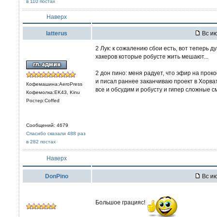
в 110 постах
Наверх
latterus
Вс ию
2 Лук: к сожалению сбои есть, вот теперь д
хакеров которые робусте жить мешают...
2 дон пино: меня радует, что эфир на проко
и писал раннее заканчиваю проект в Хорват
Кофемашина:AeroPress
все и обсудим и робусту и гипер сложные сме
Кофемолка:EK43, Kinu
Ростер:Coffed
Сообщений: 4679
Спасибо сказали 488 раз
в 282 постах
Наверх
DonPino
Вс ию
Большое грацияс!