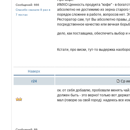
ИМХО Ценность продукта "кофе" - в богатст
Сообщений: 666
абсолютно не достижимо из зерна старого 
Спасибо сказали 8 раз в
порядок сложнее в работе, вопросов нет. Э
7 постах
Ресторатор сам, тут Вы абсолютно правы, 
посредственное качество или вечная борьб
дело, как поставщика, обеспечить выбор и 
Кстати, про виски, тут-то выдержка наоборо
Наверх
r24
Ср ию
ок. от себя добавлю, пробовали менять чай.
должен быть - это верно! только вот держат
мал (говорю за свой город). надеюсь все из
Сообщений: 89