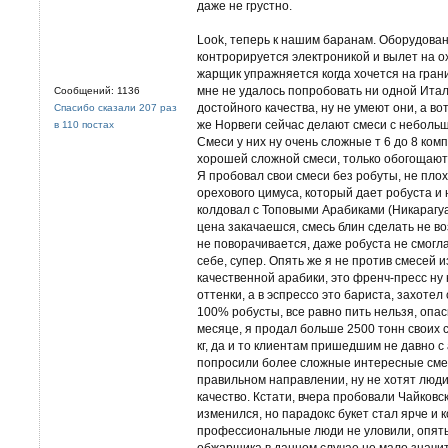
даже не грустно.
Look, теперь к нашим баранам. Оборудован
контрорируется электроникой и вылет на о
жарщик упражняется когда хочется на грани
мне не удалось попробовать ни одной Ита
Сообщений: 1136
достойного качества, ну не умеют они, а во
Спасибо сказали 207 раз
же Норвеги сейчас делают смеси с небольш
в 110 постах
Смеси у них ну очень сложные т 6 до 8 ком
хорошей сложной смеси, только обогощают 
Я пробовал свои смеси без робуты, не плохо
орехового цимуса, который дает робуста и 
колдовал с Топовыми Арабиками (Никарагуа
цена закачаешся, смесь блин сделать не во
не поворачивается, даже робуста не смогла
себе, супер. Опять же я не против смесей и
качественной арабики, это френч-пресс ну 
оттенки, а в эспрессо это бариста, захотел 
100% робусты, все равно пить нельзя, опас
месяце, я продал больше 2500 тонн своих с
кг, да и то клиентам пришедшим не давно с 
попросили более сложные интересные смес
правильном направлении, ну не хотят люди
качество. Кстати, вчера пробовали Чайковск
изменился, но парадокс букет стал ярче и 
профессиональные люди не уловили, опять 
обжарщика в данном случае не мало значит