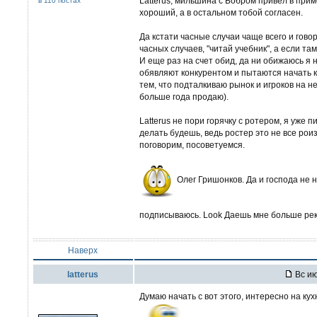
Latterus, мильшина с Бобром привел в прим
в 110 постах
хороший, а в остальном тобой согласен.
Да кстати часные случаи чаще всего и гово
часных случаев, "читай учебник", а если та
И еще раз на счет обид, да ни обижаюсь я н
обявляют конкурентом и пытаются начать к
тем, что подталкиваю рынок и игроков на н
больше года продаю).
Latterus не пори горячку с ротером, я уже п
делать будешь, ведь ростер это не все роиз
поговорим, посоветуемся.
Олег Гришонков. Да и господа не н
подписываюсь. Look Даешь мне больше рек
Наверх
latterus
Вс ию
Думаю начать с вот этого, интересно на ку