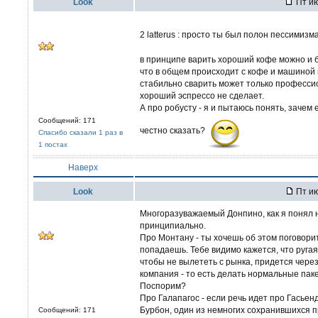
Look
Пт ию
2 latterus : просто ты был полон пессимиз
в принципе варить хороший кофе можно и б
что в общем происходит с кофе и машиной 
стабильно сварить может только профессио
хороший эспрессо не сделает.
А про робусту - я и пытаюсь понять, зачем
Сообщений: 171
честно сказать?
Спасибо сказали 1 раз в
1 постах
Наверх
Look
Пт ию
Многоразуважаемый Донпино, как я понял н
принципиально.
Про Монтану - ты хочешь об этом поговорит
попадаешь. Тебе видимо кажется, что ругая
чтобы не вылететь с рынка, придется через
компания - то есть делать нормальные пак
Поспорим?
Про Галапагос - если речь идет про Гасьен
Бурбон, один из немногих сохранившихся пр
Сообщений: 171