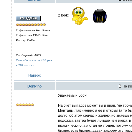
2 look:
Кофемашина:AeroPress
Кофемолка:EK43, Kinu
Ростер:Coffed
Сообщений: 4679
Спасибо сказали 488 раз
в 282 постах
Наверх
DonPino
Пн ию
Уважаемый Look!
На счет выпадов может ты и прав, "не тронь
Монтаны, так именно я ее и открыл (а то б
долго, об этом сейчас и жалею, но знаешь 
подожди, завтра будет лучьше чем вчера, в
практически 0, а я стал не угоден, потому к
бизнес есть бизнес, давай закроем эту тему