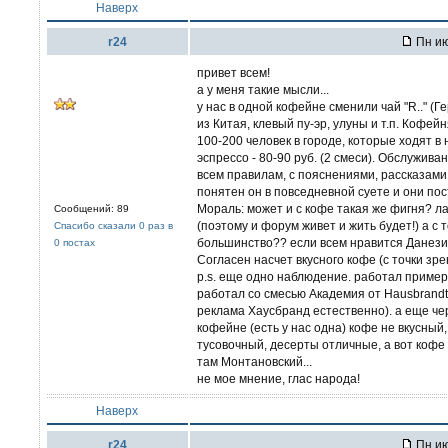
Наверх
r24
Пн ию
привет всем!
а у меня такие мысли...
у нас в одной кофейне сменили чай "R.." (
из Китая, клевый пу-эр, улуны и т.п. Кофе
100-200 человек в городе, которые ходят в
эспрессо - 80-90 руб. (2 смеси). Обслужива
всем правилам, с пояснениями, рассказами,
понятен он в повседневной суете и они по
Мораль: может и с кофе такая же фигня? л
Сообщений: 89
(поэтому и форум живет и жить будет!) а с 
Спасибо сказали 0 раз в
большинство?? если всем нравится Данези и
0 постах
Согласен насчет вкусного кофе (с точки зр
p.s. еще одно наблюдение. работал пример
работал со смесью Академия от Hausbrandt
реклама Хаусбранд естественно). а еще чер
кофейне (есть у нас одна) кофе не вкусный
тусовочный, десерты отличные, а вот кофе .
там Монтановский...
не мое мнение, глас народа!
Наверх
r24
Пн ию