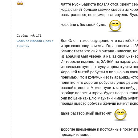
Латте Рус - Бариста появляются, зреют себ
когда станет больше свежих смесей из хор
разыграешься, не поимпровизируешь. Будь
кофейни с большой буквы
Сообщений: 171
Дон Олег - такое ощущение, что на любой 
Спасибо сказали 1 раз в
и про свою новую смесь с Галапагосом за 35$
1 постах
бланк ответа что ли? Монтана - классно, но 
из арабики был уверен, а начав свои бизне
Интересно именно то, ЗАЧЕМ ты нарыл доро
изначально хуже по вкусу и аромату чем о
Хорошей мытой робусты я пил, но оно очен
понимаю, что в колумбии есть арабика, кот
понятно, что дорогая робуста лучше дешевой
разной степени. Можно купить каких нибуд
вообще попрет и горечь будет несравненная
они по цене как Блю Маунтин Ямайка будут.
правда вместо робусты желуди начнут испо
даже растворимый вытеснят
Дорогие временные и постоянные посетите
проходите мимо.