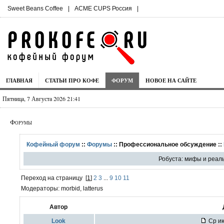
Sweet Beans Coffee
|
ACME CUPS Россия
|
ГЛАВНАЯ
СТАТЬИ ПРО КОФЕ
ФОРУМ
НОВОЕ НА САЙТЕ
Пятница, 7 Августа 2026 21:41
Форумы
Кофейный форум
::
Форумы
:: Профессиональное обсуждение ::
Робуста: мифы и реал
Переход на страницу
[
1
]
2
3
...
9
10
11
Модераторы: morbid, latterus
Автор
Look
Ср ию