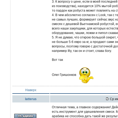
3. К вопросу о цене, если в моей последне
из поизводства), находится 10% мытой робу
то пардон как робуста может повлиять на с
4. В чем абсолютно согласен с Look, так с
не самых лучших, формирует сейчас вкус н
смесях с дешевой Вьетнамской робустой, ее
всего наши закупщики, для которых естеств
оборудование, чашки, ложки и пипол схавае
5. Я не думаю, что открою большой секрет,
не больше 5-6 евро за кг, а продают сами з
вопросы, поэтому говорю с достаточной до
например Illy, так он и стоит, слава богу.
Вот так
Олег Гришонков
Наверх
latterus
Ср ию
Отличная тема, а главное содержание! Дейс
есть инструмент для удешевления смеси. Мн
арабика не способна дать такой же результ