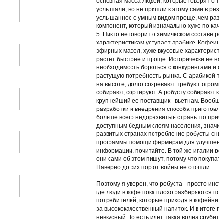
основная масса людей, которые говорят о то
услышали, но не пришли к этому сами в ре
услышанное с умным видом проще, чем разо
компонент, который изначально хуже по каче
5. Никто не говорит о химическом составе р
характеристикам уступает арабике. Кофеи
эфирных масел, хуже вкусовые характерист
растет быстрее и проще. Исторически ее на
необходимость бороться с конкурентами и 
растущую потребность рынка. С арабикой т
на высоте, долго созревают, требуют огром
собирают, сортируют. А робусту собирают 
крупнейший ее поставщик - вьетнам. Вооб
разработки и внедрения способа приготовл
больше всего недоразвитые страны по при
доступным бедным слоям населения, значи
развитых странах потребление робусты сн
программы помощи фермерам для улучшения
информации, почитайте. В той же италии р
они сами об этом пишут, потому что покупа
Наверно до сих пор от войны не отошли.
Поэтому я уверен, что робуста - просто ин
где люди в кофе пока плохо разбираются по
потребителей, которые приходя в кофейни 
за высококачественный напиток. И в итоге 
невкусный. То есть идет такая волна срубит