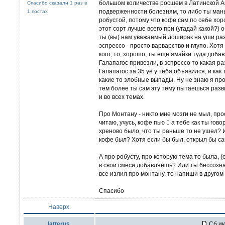
большом количестве росшем в Латинской 
Спасибо сказали 1 раз в
подверженности болезням, то либо ты манья
1 постах
робустой, потому что кофе сам по себе хор
этот сорт лучше всего при (угадай какой?) 
ты (вы) нам уважаемый доширак на уши раз
эспрессо - просто варварство и глупо. Хотя
кого, то, хорошо, ты еще ямайки туда добав
Галапагос привезли, в эспрессо то какая ра
Галапагос за 35 уё у тебя объявился, и как 
какие то злобные выпады. Ну не знаю я про
тем более ты сам эту тему пытаешься разв
и во всех темах.
Про Монтану - никто мне мозги не мыл, про
читаю, учусь, кофе пью  а тебе как ты гов
хреново было, что ты раньше то не ушел? 
кофе был? Хотя если бы был, открыл бы сам
А про робусту, про которую тема то была, (
в свои смеси добавляешь? Или ты бессозна
все излил про монтану, то напиши в другом
Спасибо
Наверх
latterus
Сб ию