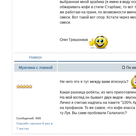
выбранная мной арабика (я имею в виду ос
обжаривать кофе в стиле Старбакс, то вот 
же работаю на грани, по возможности вкюч
смеси. Вот такой вот спор. Кстати через м
смеси.
Олег Гришонков
Наверх
Мужчина с ложкой
Пн ию
Ни чего что я тут между вами втиснусь?
Какая разница робяты, из чего приготовлен
На мой взгляд он бывает двух видов - вкусн
Лично я считаю надпись на пакете "100% 
на профанов. То же самое, что кофе клас
ту Лук. Вы сами пробовали Галапагос?
Сообщений: 666
Спасибо сказали 8 раз в
7 постах