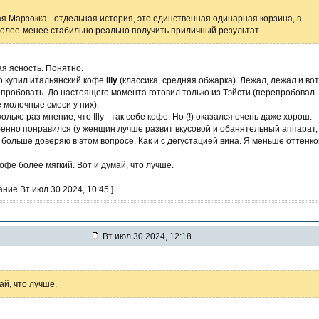
 Марзокка - отдельная история, это единственная одинарная корзина, в
более-менее стабильно реально получить приличный результат.
я ясность. Понятно.
о купил итальянский кофе
Illy
(классика, средняя обжарка). Лежал, лежал и вот
пробовать. До настоящего момента готовил только из Тэйсти (перепробовал
 молочные смеси у них).
лько раз мнение, что Illy - так себе кофе. Но (!) оказался очень даже хорош.
бенно понравился (у женщин лучше развит вкусовой и обанятельный аппарат,
 больше доверяю в этом вопросе. Как и с дегустацией вина. Я меньше оттенко
кофе более мягкий. Вот и думай, что лучше.
ание Вт июл 30 2024, 10:45 ]
Вт июл 30 2024, 12:18
ай, что лучше.