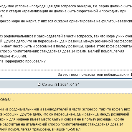
одимое условие - подходящая для эспрессо обжарка, т.е. зерно должно быть
ито и стадия карамелизации не должна быть скоротечной и проходить при
а.
прессо кофе не жарит. У них вся обжарка ориентирована на фильтр, независи
из родоначальников и законодателей в части эспрессо, так что кофе у них оче
. Другое дело, что он переоценен, да и разница между розничной расфасов
 имеет место быть и совсем не в пользу розницы. Кроме этого кофе рассчита
способ приготовления: стандартная доза 14 грамм, мелкий помол, легкая
 чашке 45-50 мл.
" в Торрефакто пробовали?
За этот пост пользователи поблагодарили 
Ср июл 31 2024, 04:34
сал(а)
...
ни из родоначальников и законодателей в части эспрессо, так что кофе у них
е хороший. Другое дело, что он переоценен, да и разница между розничной
ой и для кофеен имеет место быть и совсем не в пользу розницы. Кроме
е рассчитан на итальянский способ приготовления: стандартная доза 14
лкий помол, легкая трамбовка, в чашке 45-50 мл.