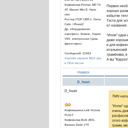
Кофемолка:Promac MD 74
Первое необх
AT, Mazzer Mini E, Hario
хорошо разв
mini
избытке тепл
Ростер:ITOP CBR-1, Gene
Тэсти для эс
Cafe, I-Roast2
от названия.
Др. оборудование:
аэропресс, Кемекс, Харио
"Илли" одни 
V60, электронная турка,
даже хороший
френч-пресс
и для кофеен
итальянский 
Сообщений: 22463
трамбовка, в
Спасибо сказали 9821 раз
А вы "Карузо
в 7814 постах
Наверх
D_huan
D_huan
TMN напи
"Илли" од
Кофемашина:Lelit Victoria
очень даж
PL91T
расфасовк
Кофемолка:Bork J801,
этого коф
Baratza Sette 270
грамм, ме