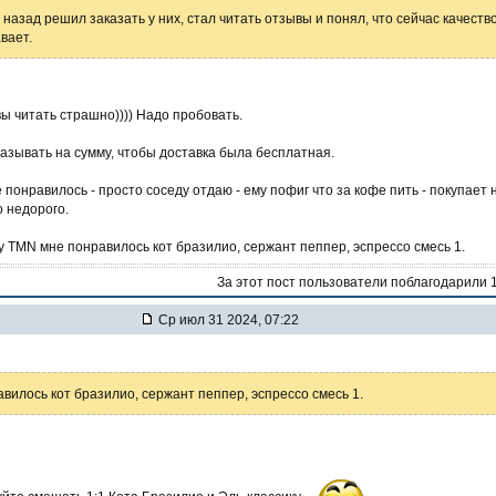
назад решил заказать у них, стал читать отзывы и понял, что сейчас качеств
вает.
ы читать страшно)))) Надо пробовать.
казывать на сумму, чтобы доставка была бесплатная.
е понравилось - просто соседу отдаю - ему пофиг что за кофе пить - покупает 
о недорого.
у TMN мне понравилось кот бразилио, сержант пеппер, эспрессо смесь 1.
За этот пост пользователи поблагодарили 
Ср июл 31 2024, 07:22
вилось кот бразилио, сержант пеппер, эспрессо смесь 1.