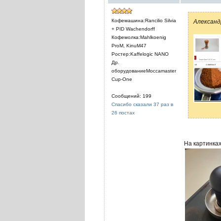
Кофемашина:Rancilio Silvia
Александ
+ PID Wachendorff
Кофемолка:Mahlkoenig
ProM, KinuM47
Ростер:Kaffelogic NANO
Др.
оборудованиеMoccamaster
Cup-One
Сообщений: 199
Спасибо сказали 37 раз в
26 постах
На картинках