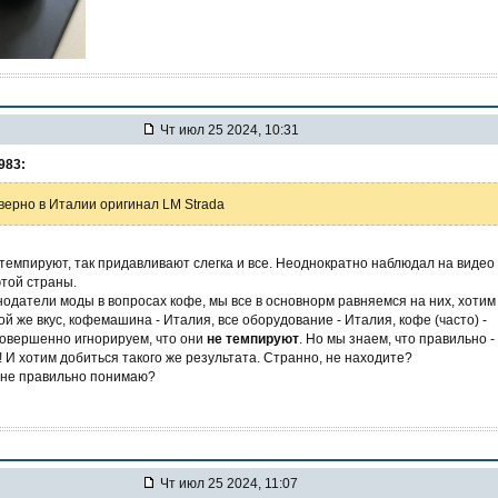
Чт июл 25 2024, 10:31
983:
верно в Италии оригинал LM Strada
темпируют, так придавливают слегка и все. Неоднократно наблюдал на видео
этой страны.
нодатели моды в вопросах кофе, мы все в основнорм равняемся на них, хотим
ой же вкус, кофемашина - Италия, все оборудование - Италия, кофе (часто) -
совершенно игнорируем, что они
не темпируют
. Но мы знаем, что правильно -
 И хотим добиться такого же результата. Странно, не находите?
о не правильно понимаю?
Чт июл 25 2024, 11:07