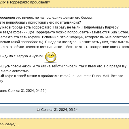
узо" в Торрефакто пробовали?
еоценен это ничего, не на последние деньги его берем.
те попробовать приготовить его по итальянски?
 у нас в городе есть Торрефакто! Ни разу не были. Попробовать Карузо?
де везде кофейни, где Торрефакто можно попробовать называются Sun Coffee.
ефакто это сеть кофеин. Вспомнил, это обжарщик, которого вы мне советова
писали какой попробовать). Я неделю назад решил заказать у них, стал читать
ял, что сейчас качество очень плавает. Можете что-то конкретное посоветова
 Видимо с Карузо и нужно!
шусь потом как он. А то как на Тейсти присели, так и пьем его. Но правда Illy
л его с легкостью.
й кофе в своей жизни я пробовал в кофейне Laduree в Dubai Mall. Вот это
гу.
ание Ср июл 31 2024, 04:56 ]
Ср июл 31 2024, 05:14
аписал(а)
...