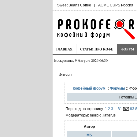
Sweet Beans Coffee
|
ACME CUPS Россия
ГЛАВНАЯ
СТАТЬИ ПРО КОФЕ
ФОРУМ
Воскресенье, 9 Августа 2026 06:30
Форумы
Кофейный форум
::
Форумы
:: Фор
Готовим E
Переход на страницу
1
2
3
...
81
[
82
]
83
Модераторы: morbid, latterus
Автор
MS