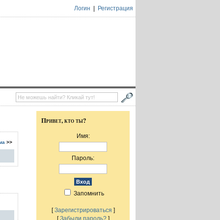
Логин
|
Регистрация
Привет, кто ты?
Имя:
ма
>>
Пароль:
Запомнить
[
Зарегистрироваться
]
[
Забыли пароль?
]