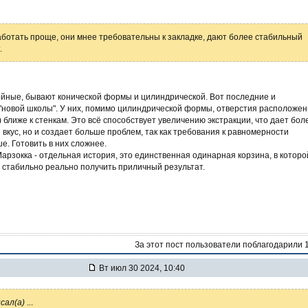
аботать проще, они мнее требовательны к закладке, дают более стабильный
.
ойные, бывают конической формы и цилиндрической. Вот последние и
"новой школы". У них, помимо цилиндрической формы, отверстия расположе
 ближе к стенкам. Это всё способствует увеличению экстракции, что дает бол
кус, но и создает больше проблем, так как требования к равномерности
е. Готовить в них сложнее.
рзокка - отдельная история, это единственная одинарная корзина, в которо
 стабильно реально получить приличный результат.
За этот пост пользователи поблагодарили 
Вт июл 30 2024, 10:40
сал(а)
...