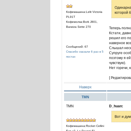
Одинарная
Кофемашина:Lelit Victoria
которой 
PL91T
Кофемолка:Bork J801,
Baratza Sette 270
Теперь полна
Кстати, давн
решил его по
наверное все
Сообщений: 67
Слышал неско
Спасибо сказали 6 раз в 5
Супруге осо
постах
поэтому я ей
чувствую).
Нет горечи, 
[ Редактиров
Наверх
TMN
TMN
D_huan:
Вот и дум
Кофемашина:Rocket Cellini
Evo v2, La Pavoni EL