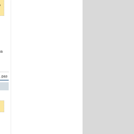
о
на
1 раз