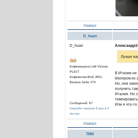
Наверх
D_huan
D_huan
Александр1
Лучше на
Кофемашина:Lelit Victoria
PL91T
В Италии не 
Кофемолка:Bork J801,
блогеров из 
Baratza Sette 270
Но, они зако
получить так
Италия. Но 
темпировать!
Сообщений: 67
Или я что-т
Спасибо сказали 6 раз в 5
постах
Наверх
TMN