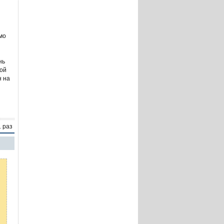
мо
нь
кой
н на
1 раз