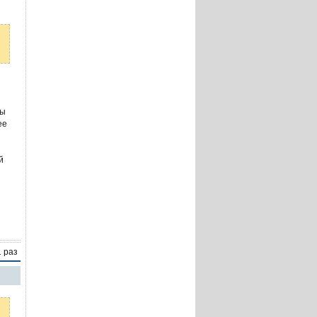
ны
ее
й
1 раз