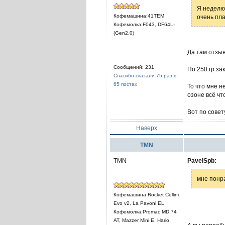
Я неделю 
Кофемашина:41TEM
очень пла
Кофемолка:F043, DF64L-
(Gen2.0)
Да там отзыв
Сообщений: 231
По 250 гр за
Спасибо сказали 75 раз в
65 постах
То что мне н
озоне всё чт
Вот по совет
Наверх
TMN
TMN
PavelSpb:
мне понра
Кофемашина:Rocket Cellini
Evo v2, La Pavoni EL
Кофемолка:Promac MD 74
AT, Mazzer Mini E, Hario