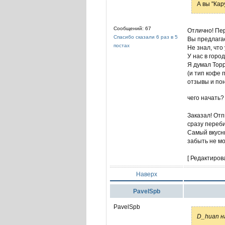
А вы "Кар
Сообщений: 67
Отлично! Пер
Спасибо сказали 6 раз в 5
Вы предлагае
постах
Не знал, что
У нас в горо
Я думал Торр
(и тип кофе 
отзывы и пон
чего начать?
Заказал! Отпи
сразу переби
Самый вкусны
забыть не мо
[ Редактиров
Наверх
PavelSpb
PavelSpb
D_huan н