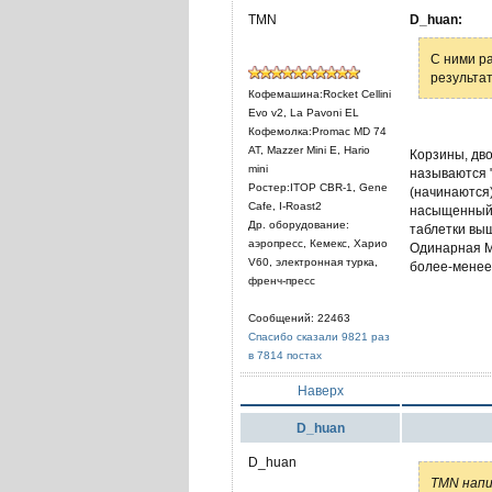
TMN
D_huan:
С ними р
результат
Кофемашина:Rocket Cellini
Evo v2, La Pavoni EL
Кофемолка:Promac MD 74
AT, Mazzer Mini E, Hario
Корзины, дв
mini
называются 
Ростер:ITOP CBR-1, Gene
(начинаются)
Cafe, I-Roast2
насыщенный в
Др. оборудование:
таблетки выш
аэропресс, Кемекс, Харио
Одинарная Ма
V60, электронная турка,
более-менее
френч-пресс
Сообщений: 22463
Спасибо сказали 9821 раз
в 7814 постах
Наверх
D_huan
D_huan
TMN напи