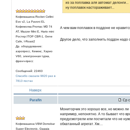
из за поплавка аля автомат делонги...
ну поплавок настораживает...
Кофемашина:Rocket Cellini
Evo v2, La Pavoni EL
Кофемолка:Promac MD 74
А чем вам поплавок в поддоне не нравитс
AT, Mazzer Mini E, Hario mini
Ростер:ITOP CBR-1, Gene
Другое дело, что заполнить поддон надо 
Cafe, I-Roast2
Др. оборудование:
аэропресс, Кемекс, Харио
V60, электронная турка,
френч-пресс
Сообщений: 22463
Спасибо сказали 9820 раз в
7813 постах
Наверх
Parafin
Ср с
Мониторчик это хорошо все, но можно ли
например, непонятно. А то бывает что вро
предусмотрели или посчитали что не нужн
обкатанный агрегат. Хм....
Кофемашина:VBM Domobar
Super Electronic, Gaggia