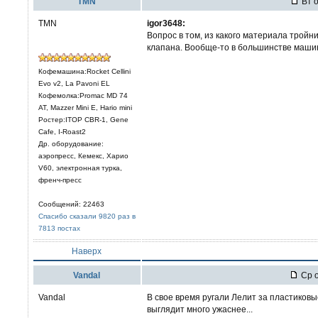
TMN
Вт о
TMN
igor3648:
Вопрос в том, из какого материала тройни
клапана. Вообще-то в большинстве машин
Кофемашина:Rocket Cellini
Evo v2, La Pavoni EL
Кофемолка:Promac MD 74
AT, Mazzer Mini E, Hario mini
Ростер:ITOP CBR-1, Gene
Cafe, I-Roast2
Др. оборудование:
аэропресс, Кемекс, Харио
V60, электронная турка,
френч-пресс
Сообщений: 22463
Спасибо сказали 9820 раз в
7813 постах
Наверх
Vandal
Ср о
Vandal
В свое время ругали Лелит за пластиковы
выглядит много ужаснее...