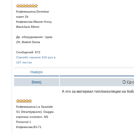
Кофемашина:Domobar
super 2b
Кофемолка:Mazzer Kony,
BlackJack 68mm
Др. оборудование: турка
ZH, Bialetti Dama
Сообщений: 672
Спасибо сказали 316 раз в
167 постах
Наверх
Dmtrj
Ср о
А что за материал теплоизоляции на бой
Кофемашина:La Spaziale
S1 Dream(украли), Gaggia
espresso evolution, NS
Personal 1
Кофемолка:BJ-71