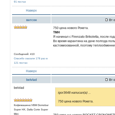
91 постах
Наверх
ватсон
Вт о
750 цена нового Рокета.
ТМН
Я начинал с Firenzato Brikoletta, после г
Во время карантина на даче полгода пол
кастомизованной, поэтому теплообменни
Сообщений: 410
Спасибо сказали 178 раз в
121 постах
Наверх
belvlad
Вт о
belvlad
igor3648 написал(а)
...
750 цена нового Рокета.
Кофемашина:VBM Domobar
Super HX, Dalla Corte Super
Mini
750 евро ща нового ROCKET CRONOMET