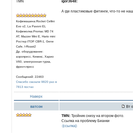
TMN
igor3648:
А где пластиковые фитинги, что-то не на
Кофемашина:Rocket Cellini
Evo v2, La Pavoni EL
Кофемолка:Promac MD 74
AT, Mazzer Mini E, Hario mini
Ростер:ITOP CBR-1, Gene
Cafe, I-Roast2
Др. оборудование:
аэропресс, Кемекс, Харио
V60, электронная турка,
френч-пресс
Сообщений: 22463
Спасибо сказали 9820 раз в
7813 постах
Наверх
ватсон
Вт о
TMN:
Тройник снизу на втором фото.
Ссылка на проблему Бианки
-[ссылка]-