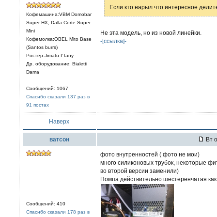
Если кто нарыл что интересное делит
Кофемашина:VBM Domobar
Super HX, Dalla Corte Super
Mini
Не эта модель, но из новой линейки.
Кофемолка:OBEL Mito Base
-[ссылка]-
(Santos burrs)
Ростер:Jimatu I’Tany
Др. оборудование: Bialetti
Dama
Сообщений: 1067
Спасибо сказали 137 раз в
91 постах
Наверх
ватсон
Вт о
фото внутренностей ( фото не мои)
много силиконовых трубок, некоторые фит
во второй версии заменили)
Помпа действительно шестеренчатая как 
Сообщений: 410
Спасибо сказали 178 раз в