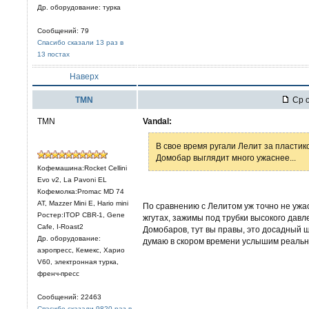
Др. оборудование: турка
Сообщений: 79
Спасибо сказали 13 раз в
13 постах
Наверх
TMN
Ср о
TMN
Vandal:
В свое время ругали Лелит за пластико
Домобар выглядит много ужаснее...
Кофемашина:Rocket Cellini
Evo v2, La Pavoni EL
Кофемолка:Promac MD 74
AT, Mazzer Mini E, Hario mini
По сравнению с Лелитом уж точно не ужас
Ростер:ITOP CBR-1, Gene
жгутах, зажимы под трубки высокого давл
Cafe, I-Roast2
Домобаров, тут вы правы, это досадный ш
Др. оборудование:
думаю в скором времени услышим реальн
аэропресс, Кемекс, Харио
V60, электронная турка,
френч-пресс
Сообщений: 22463
Спасибо сказали 9820 раз в