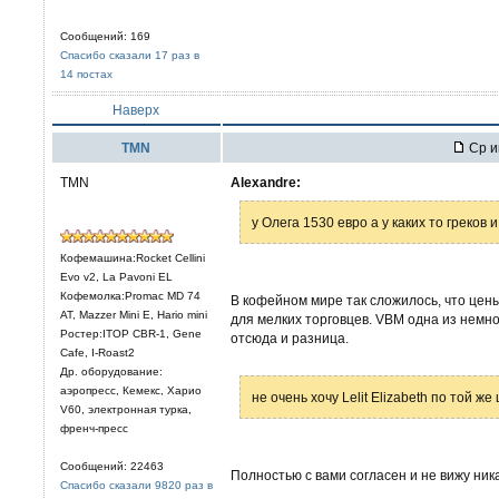
Сообщений: 169
Спасибо сказали 17 раз в
14 постах
Наверх
TMN
Ср и
TMN
Alexandre:
у Олега 1530 евро а у каких то греков
Кофемашина:Rocket Cellini
Evo v2, La Pavoni EL
Кофемолка:Promac MD 74
В кофейном мире так сложилось, что цен
AT, Mazzer Mini E, Hario mini
для мелких торговцев. VBM одна из немно
Ростер:ITOP CBR-1, Gene
отсюда и разница.
Cafe, I-Roast2
Др. оборудование:
аэропресс, Кемекс, Харио
не очень хочу Lelit Elizabeth по той ж
V60, электронная турка,
френч-пресс
Сообщений: 22463
Полностью с вами согласен и не вижу ник
Спасибо сказали 9820 раз в