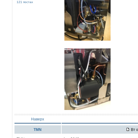
121 постах
Наверх
TMN
Вт о