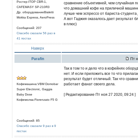
Ростер:ITOP CBR-1,
сравнение объективней, чем случайная п
CAFEMASY SP-210R3
что домашний кофе на приличной машине 
Др. оборудованиеBialetti
лучше чем эспрессо от бариста-студента
Mokka Express, AeroPress
А вот Гаджия оказалось дает результат бл
в плюс)
Сообщений: 207
Спасибо сказали 56 раз в
41 постах
Наверх
Parafin
Пт н
Так в том то и дело что в кофейнях обор
нет. И если приложить все то что прилаг
результат будет отличный. Так что сравн
работает фанат своего дела.
Кофемашина:VBM Domobar
Super Electronic, Gaggia
[ Редактирование Пт ноя 27 2020, 09:24 ]
Baby Dose
Кофемолка:Fiorenzato F5 G
Сообщений: 85
Спасибо сказали 9 раз в 9
постах