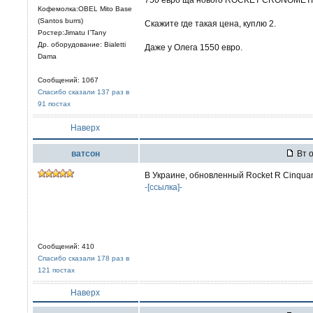
Кофемолка:OBEL Mito Base
(Santos burrs)
Скажите где такая цена, куплю 2.
Ростер:Jimatu I’Tany
Др. оборудование: Bialetti
Даже у Олега 1550 евро.
Dama
Сообщений: 1067
Спасибо сказали 137 раз в
91 постах
Наверх
ватсон
Вт о
В Украине, обновленный Rocket R Cinquan
-[ссылка]-
Сообщений: 410
Спасибо сказали 178 раз в
121 постах
Наверх