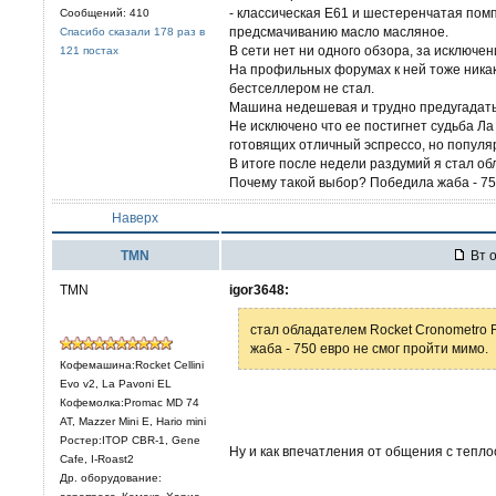
- классическая Е61 и шестеренчатая пом
Сообщений: 410
предсмачиванию масло масляное.
Спасибо сказали 178 раз в
В сети нет ни одного обзора, за исключен
121 постах
На профильных форумах к ней тоже никак
бестселлером не стал.
Машина недешевая и трудно предугадать 
Не исключено что ее постигнет судьба Л
готовящих отличный эспрессо, но популяр
В итоге после недели раздумий я стал об
Почему такой выбор? Победила жаба - 75
Наверх
TMN
Вт о
TMN
igor3648:
стал обладателем Rocket Cronometro 
жаба - 750 евро не смог пройти мимо.
Кофемашина:Rocket Cellini
Evo v2, La Pavoni EL
Кофемолка:Promac MD 74
AT, Mazzer Mini E, Hario mini
Ростер:ITOP CBR-1, Gene
Ну и как впечатления от общения с теп
Cafe, I-Roast2
Др. оборудование: