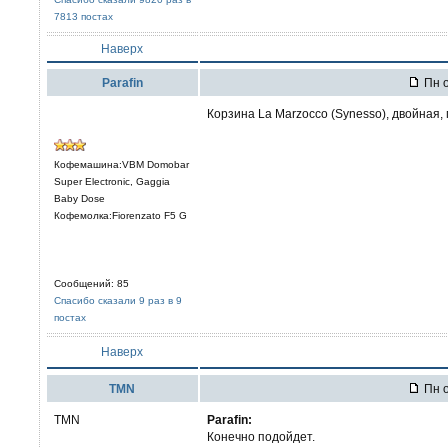
7813 постах
Наверх
Parafin
Пн о
Корзина La Marzocco (Synesso), двойная,
Кофемашина:VBM Domobar
Super Electronic, Gaggia
Baby Dose
Кофемолка:Fiorenzato F5 G
Сообщений: 85
Спасибо сказали 9 раз в 9
постах
Наверх
TMN
Пн о
TMN
Parafin:
Конечно подойдет.