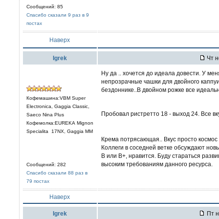
Сообщений: 85
Спасибо сказали 9 раз в 9
постах
Наверх
Igrek
Чт н
Ну да .. хочется до идеала довести. У ме
непрозрачные чашки для двойного каппуи
бездоннике..В двойном рожке все идеальн
Кофемашина:VBM Super
Electronica, Gaggia Classic,
Пробовал ристретто 18 - выход 24. Все в
Saeco Nina Plus
Кофемолка:EUREKA Mignon
Specialita 17NX, Gaggia MM
Крема потрясающая.. Вкус просто космос 
Коллеги в соседней ветке обсуждают нов
В или В+, нравится. Буду стараться разви
высоким требованиям данного ресурса.
Сообщений: 282
Спасибо сказали 88 раз в
79 постах
Наверх
Igrek
Пт н