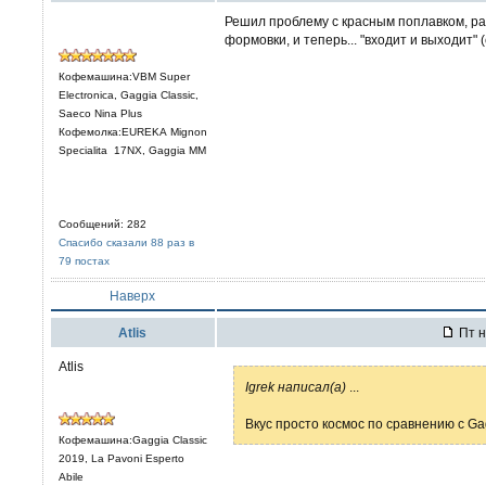
Решил проблему с красным поплавком, ра
формовки, и теперь... "входит и выходит" (
Кофемашина:VBM Super
Electronica, Gaggia Classic,
Saeco Nina Plus
Кофемолка:EUREKA Mignon
Specialita 17NX, Gaggia MM
Сообщений: 282
Спасибо сказали 88 раз в
79 постах
Наверх
Atlis
Пт н
Atlis
Igrek написал(а)
...
Вкус просто космос по сравнению с Gag
Кофемашина:Gaggia Classic
2019, La Pavoni Esperto
Abile