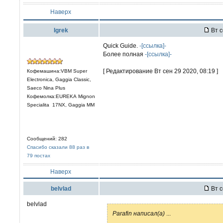
Наверх
Igrek
Вт с
Quick Guide.
-[ссылка]-
Более полная
-[ссылка]-
[ Редактирование Вт сен 29 2020, 08:19 ]
Кофемашина:VBM Super
Electronica, Gaggia Classic,
Saeco Nina Plus
Кофемолка:EUREKA Mignon
Specialita 17NX, Gaggia MM
Сообщений: 282
Спасибо сказали 88 раз в
79 постах
Наверх
belvlad
Вт с
belvlad
Parafin написал(а)
...