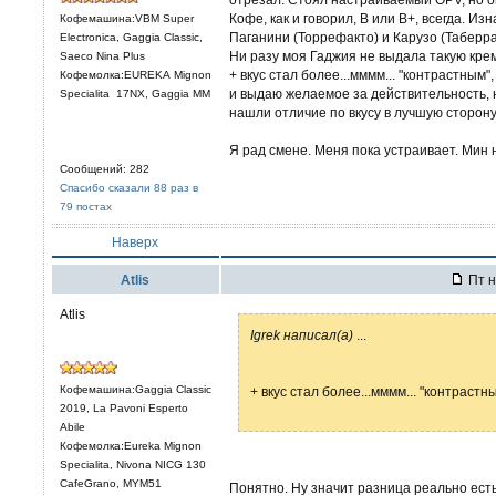
Кофе, как и говорил, В или В+, всегда. Из
Кофемашина:VBM Super
Паганини (Торрефакто) и Карузо (Таберра
Electronica, Gaggia Classic,
Ни разу моя Гаджия не выдала такую кре
Saeco Nina Plus
+ вкус стал более...мммм... "контрастным
Кофемолка:EUREKA Mignon
и выдаю желаемое за действительность, н
Specialita 17NX, Gaggia MM
нашли отличие по вкусу в лучшую сторону
Я рад смене. Меня пока устраивает. Мин 
Сообщений: 282
Спасибо сказали 88 раз в
79 постах
Наверх
Atlis
Пт н
Atlis
Igrek написал(а)
...
Кофемашина:Gaggia Classic
+ вкус стал более...мммм... "контраст
2019, La Pavoni Esperto
Abile
Кофемолка:Eureka Mignon
Specialita, Nivona NICG 130
CafeGrano, MYM51
Понятно. Ну значит разница реально ест