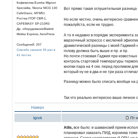
Кофемолка:Eureka Mignon
Specialita, Nivona NICG 130
Вот прямо такая оглушительная разница 
CafeGrano, MYM51
Ростер:ITOP CBR-1,
Но если честно, очень интересно сравне
CAFEMASY SP-210R3
пожалуйста, если не трудно.
Др. оборудованиеBialetti
Mokka Express, AeroPress
А то я недавно в порядке эксперимента з
марзоччный эспрессо с кислючей эфиопии)
Сообщений: 207
драматической разницы с моей Гаджией н
Спасибо сказали 56 раз в
голову должна быть выше и пр. и пр.
41 постах
Но почти стоковая Гаджия при известных 
контроль стартовой температуры термоп
кнопки пара на 4 сек. перед проливом дл
который ну не в два и не три раза отлича
Разницу можно было списать вообще на 
Так что реально интересно ваше личное 
Наверх
Igrek
Пт н
Atlis,
все было: и шаманский прием исполь
планировал заказать ПИД, корзинка тоже 
отрезал. Стоял настраиваемый OPV, но о