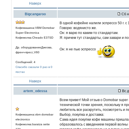
Наверх
Bigcangaroo
Сб н
В одной кофейне налили эспрессо 50 г. с 1
Говорю: водянисто же.
Кофемашина:VBM Domobar
Он: я варю по каким-то стандартам.
Super Electronica
Я: причем тут стандарты, сам завари и п
Кофемолка:Cheado E37SD
Др. оборудованиеДжезва,
Он: я не пью эспрессо
френч-пресс,V60
Сообщений: 4
Спасибо сказали 0 раз в 0
постах
Наверх
artem_odessa
Вс д
Всем привет! Мой отзыв о Domobar super 
технической точки зрения, поскольку я п
любитель все раскрутить, посмотреть и п
Выбор, покупка и доставка:
Кофемашина:vbm domobar
Сама идея покупки кофе машины пришла 
electronico
образовалось с введением первой волны 
Кофемолка:baratza sette