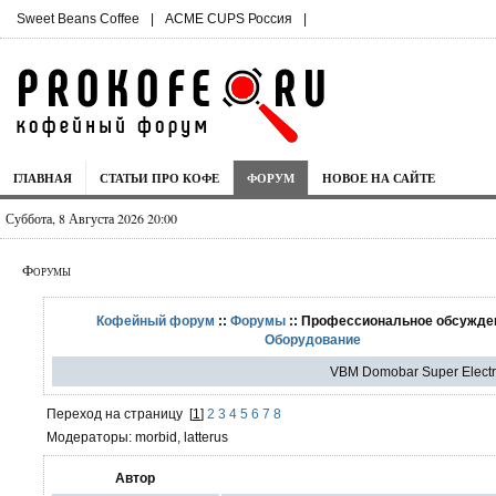
Sweet Beans Coffee
|
ACME CUPS Россия
|
ГЛАВНАЯ
СТАТЬИ ПРО КОФЕ
ФОРУМ
НОВОЕ НА САЙТЕ
Суббота, 8 Августа 2026 20:00
Форумы
Кофейный форум
::
Форумы
:: Профессиональное обсужден
Оборудование
VBM Domobar Super Electr
Переход на страницу
[
1
]
2
3
4
5
6
7
8
Модераторы: morbid, latterus
Автор