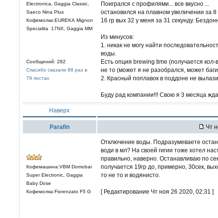
Поигрался с профилями... все вкусно ...
Electronica, Gaggia Classic,
остановился на плавном увеличении за 8 
Saeco Nina Plus
16 гр вых 32 у меня за 31 секунду. Бездон
Кофемолка:EUREKA Mignon
Specialita 17NX, Gaggia MM
Из минусов:
1. никак не могу найти последовательнос
воды.
Есть опция brewing time (получается кол-в
Сообщений: 282
не то (может я не разобрался, может ба
Спасибо сказали 88 раз в
2. Красный поплавок в поддоне не вылази
79 постах
Буду рад компании!!! Свою я 3 месяца жда
Наверх
Parafin
Чт н
Отключение воды. Подразумеваете остан
води в мл? На своей гигии тоже хотел нас
правильно, наверно. Останавливаю по сек
получается 19гр до, примерно, 30сек, вы
Кофемашина:VBM Domobar
то не то и водянисто.
Super Electronic, Gaggia
Baby Dose
[ Редактирование Чт ноя 26 2020, 02:31 ]
Кофемолка:Fiorenzato F5 G