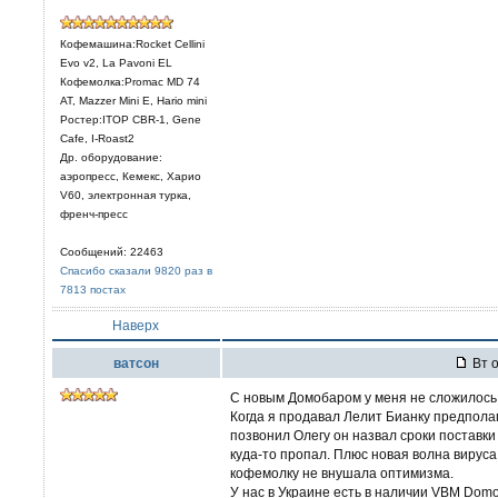
Кофемашина:Rocket Cellini
Evo v2, La Pavoni EL
Кофемолка:Promac MD 74
AT, Mazzer Mini E, Hario mini
Ростер:ITOP CBR-1, Gene
Cafe, I-Roast2
Др. оборудование:
аэропресс, Кемекс, Харио
V60, электронная турка,
френч-пресс
Сообщений: 22463
Спасибо сказали 9820 раз в
7813 постах
Наверх
ватсон
Вт о
С новым Домобаром у меня не сложилось
Когда я продавал Лелит Бианку предполаг
позвонил Олегу он назвал сроки поставки 
куда-то пропал. Плюс новая волна вируса
кофемолку не внушала оптимизма.
У нас в Украине есть в наличии VBM Domob