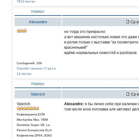
7813 постах
Наверх
Alexandre
Ср и
но тогда это прекрасно
а вот машинка настолько новая что даже 
и ролик только с выставки "ах посмотрит
красненький"
ждёмс нормальных новостей и разборов
Сообщений: 169
Спасибо сказали 17 раз в
14 постах
Наверх
Valerich
Ср и
Valerich
Alexandre:
я бы лично себе при наличии 
том числе изза поплавка аля автомат дел
Кофемашина:ECM
Mechanika Max, VBM
Domobar Super 2B, La
Pavoni Europiccola ELH
Кофемолка:DF64, BJ63