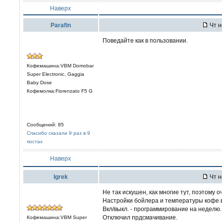
Наверх
Parafin
Чт н
Поведайте как в пользовании.
Кофемашина:VBM Domobar
Super Electronic, Gaggia
Baby Dose
Кофемолка:Fiorenzato F5 G
Сообщений: 85
Спасибо сказали 9 раз в 9
постах
Наверх
Igrek
Чт н
Не так искушен, как многие тут, поэтому о
Настройки бойлера и температуры кофе в
Вкл/выкл. - программирование на неделю.
Отключил прдсмачивание.
Кофемашина:VBM Super