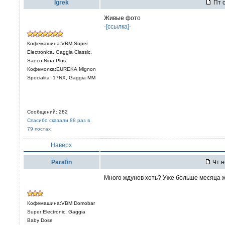
Igrek
Пт о
Живые фото
-[ссылка]-
Кофемашина:VBM Super
Electronica, Gaggia Classic,
Saeco Nina Plus
Кофемолка:EUREKA Mignon
Specialita 17NX, Gaggia MM
Сообщений: 282
Спасибо сказали 88 раз в
79 постах
Наверх
Parafin
Чт н
Много ждунов хоть? Уже больше месяца ж
Кофемашина:VBM Domobar
Super Electronic, Gaggia
Baby Dose