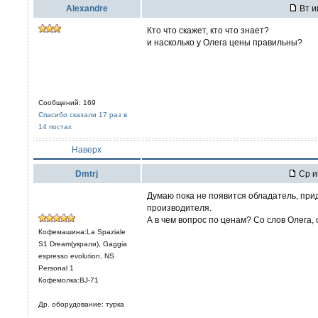
Alexandre
Вт и
Кто что скажет, кто что знает?
и насколько у Олега цены правильны?
Сообщений: 169
Спасибо сказали 17 раз в
14 постах
Наверх
Dmtrj
Ср и
Думаю пока не появится обладатель, пр
производителя.
А в чем вопрос по ценам? Со слов Олега, 
Кофемашина:La Spaziale
S1 Dream(украли), Gaggia
espresso evolution, NS
Personal 1
Кофемолка:BJ-71
Др. оборудование: турка