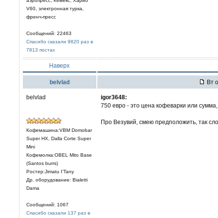
аэропресс, Кемекс, Харио
V60, электронная турка,
френч-пресс
Сообщений: 22463
Спасибо сказали 9820 раз в
7813 постах
Наверх
belvlad
Вт о
belvlad
igor3648:
750 евро - это цена кофеварки или сумма
Про Везувий, смею предположить, так сло
Кофемашина:VBM Domobar
Super HX, Dalla Corte Super
Mini
Кофемолка:OBEL Mito Base
(Santos burrs)
Ростер:Jimatu I’Tany
Др. оборудование: Bialetti
Dama
Сообщений: 1067
Спасибо сказали 137 раз в