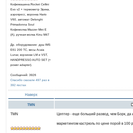
Кофемашина:Rocket Cellini
Evo v2 + термометр Эрика,
аэропресс, воронка Hario
V60, автомат Delonghi
Primadonna Soul
Кофемолка:Mazzer Mini E
(A), ручная молка Kinu M47
Др. оборудование: душ IMS
E61 200 TC, весы Acaia
Lunar, корзинки LM и VST,
HANDPRESSO AUTO SET (+
power adapter).
Сообщений: 3926
Спасибо сказали 497 раз в
392 постах
Наверх
TMN
TMN
Цептер - еще больший развод, чем Борк, да
маркетингом кастрюль по цене порой в 100 