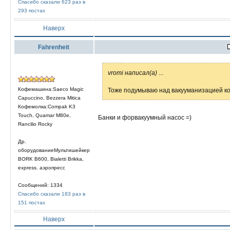
Спасибо сказали 623 раз в
293 постах
Наверх
Fahrenheit
vromi написал(а)
...
Кофемашина:Saeco Magic
Тоже подумываю над вакууманизацией ко
Capuccino, Bezzera Mitica
Кофемолка:Compak K3
Touch, Quamar M80e,
Банки и форвакуумный насос =)
Rancilio Rocky
Др.
оборудованиеМультишейкер
BORK B600, Bialetti Brikka,
express. аэропресс
Сообщений: 1334
Спасибо сказали 183 раз в
151 постах
Наверх