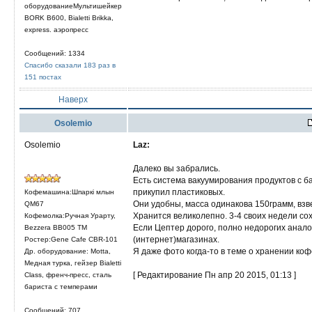
оборудованиеМультишейкер
BORK B600, Bialetti Brikka,
express. аэропресс
Сообщений: 1334
Спасибо сказали 183 раз в
151 постах
Наверх
Osolemio
Osolemio
Laz:
Далеко вы забрались.
Есть система вакуумирования продуктов с ба
прикупил пластиковых.
Кофемашина:Шпаркi млын
Они удобны, масса одинакова 150грамм, взв
QM67
Хранится великолепно. 3-4 своих недели со
Кофемолка:Ручная Урарту,
Если Цептер дорого, полно недорогих аналог
Bezzera BB005 TM
(интернет)магазинах.
Ростер:Gene Cafe CBR-101
Я даже фото когда-то в теме о хранении ко
Др. оборудование: Motta,
Медная турка, гейзер Bialetti
[ Редактирование Пн апр 20 2015, 01:13 ]
Class, френч-пресс, сталь
бариста с темперами
Сообщений: 707