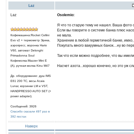
Laz
Laz
Osolemio:
Я что то старую тему не нашел. Ваша фото 
Если вы говорите о системе банка плюс насо
не мала.
Кофемашина:Rocket Cellini
Хранение в любой герметичной банке, имхо,
Evo v2 + термометр Эрика,
Покупать много вакуумных банок....ну во пе
аэропресс, воронка Hario
V60, автомат Delonghi
Так что если можно подробнее, что вы имели
Primadonna Soul
Кофемолка:Mazzer Mini E
Насчет азота...хорошо конечно, но это уж сли
(A), ручная молка Kinu M47
Др. оборудование: душ IMS
E61 200 TC, весы Acaia
Lunar, корзинки LM и VST,
HANDPRESSO AUTO SET (+
power adapter).
Сообщений: 3926
Спасибо сказали 497 раз в
392 постах
Наверх