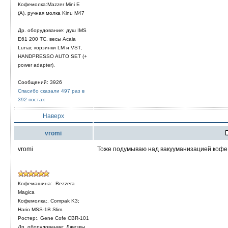
Кофемолка:Mazzer Mini E
(A), ручная молка Kinu M47
Др. оборудование: душ IMS
E61 200 TC, весы Acaia
Lunar, корзинки LM и VST,
HANDPRESSO AUTO SET (+
power adapter).
Сообщений: 3926
Спасибо сказали 497 раз в
392 постах
Наверх
vromi
vromi
Тоже подумываю над вакууманизацией кофе 
Кофемашина:. Bezzera
Magica
Кофемолка:. Compak K3;
Hario MSS-1B Slim.
Ростер:. Gene Cofe CBR-101
Др. оборудование: Джезвы,