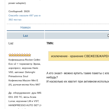
power adapter).
Сообщений: 3926
Спасибо сказали 497 раз в
392 постах
Наверх
Laz
Laz
TMN:
исключение - хранение СВЕЖЕОБЖАРЕНН
Кофемашина:Rocket Cellini
Evo v2 + термометр Эрика,
аэропресс, воронка Hario
V60, автомат Delonghi
А кто знает- можно купить такие пакеты с кл
Primadonna Soul
нибудь?
Кофемолка:Mazzer Mini E
И насколько их хватит при активном исполь
(A), ручная молка Kinu M47
Др. оборудование: душ IMS
E61 200 TC, весы Acaia
Lunar, корзинки LM и VST,
HANDPRESSO AUTO SET (+