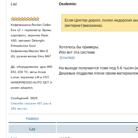
Laz
Osolemio:
Если Цептер дорого, полно недорогих ана
Кофемашина:Rocket Cellini
(интернет)магазинах.
Evo v2 + термометр Эрика,
аэропресс, воронка Hario
V60, автомат Delonghi
Primadonna Soul
Хотелось бы примеры.
Кофемолка:Mazzer Mini E
Ибо вот эта система
(A), ручная молка Kinu M47
-[ссылка]-
Др. оборудование: душ IMS
На выходе получается тоже под 5-6 тысяч (н
E61 200 TC, весы Acaia
Дешевые подделки плохи своим материалом 
Lunar, корзинки LM и VST,
HANDPRESSO AUTO SET (+
power adapter).
Сообщений: 3926
Спасибо сказали 497 раз в
392 постах
Наверх
Laz