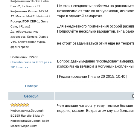
Кофемашина:Rocket Cellini
Не стоит создавать проблемы на ровном мес
Evo v2, La Pavoni EL
независимо от того во что упакован, ис
Кофемолка:Promac MD 74
таре в глубокой заморозке.
AT, Mazzer Mini E, Hario mini
Ростер:ITOP CBR-1, Gene
Для ежедневного применения особой разницы
Cafe, I-Roast2
Попробуйте несколько вариантов, типа банок
Др. оборудование:
аэропресс, Кемекс, Харио
V60, электронная турка,
не стоит озадачиваться этим еще на теорет
френч-пресс
Сообщений: 22463
Вопрос давным-давно "исследован" америк
Спасибо сказали 9821 раз в
изложили на великом и могучем накопленн
7814 постах
[ Редактирование Пн апр 20 2015, 10:40 ]
Наверх
Georg54
Чем дольше читаю эту тему, тем все больш
неделю, скажем. Ведь в этом случае больши
Кофемашина:DeLonghi
EC155 Rancilio Silvia V4
Кофемолка:DeLonghi kg89
Mazzer Major 380V