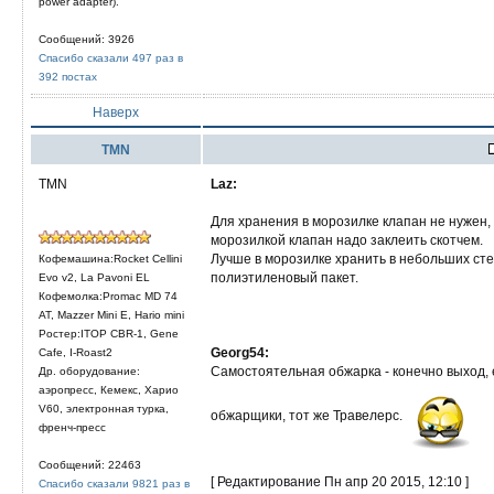
power adapter).
Сообщений: 3926
Спасибо сказали 497 раз в
392 постах
Наверх
TMN
TMN
Laz:
Для хранения в морозилке клапан не нужен, 
морозилкой клапан надо заклеить скотчем.
Лучше в морозилке хранить в небольших сте
Кофемашина:Rocket Cellini
полиэтиленовый пакет.
Evo v2, La Pavoni EL
Кофемолка:Promac MD 74
AT, Mazzer Mini E, Hario mini
Ростер:ITOP CBR-1, Gene
Georg54:
Cafe, I-Roast2
Самостоятельная обжарка - конечно выход, е
Др. оборудование:
аэропресс, Кемекс, Харио
V60, электронная турка,
обжарщики, тот же Травелерс.
френч-пресс
Сообщений: 22463
[ Редактирование Пн апр 20 2015, 12:10 ]
Спасибо сказали 9821 раз в