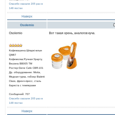
Спасибо сказали 205 раз в
148 постах
Наверх
Osolemio
Osolemio
Вот такая хрень, аналогов куча.
Кофемашина:Шпаркi млын
QM67
Кофемолка:Ручная Урарту,
Bezzera BB005 TM
Ростер:Gene Cafe CBR-101
Др. оборудование: Motta,
Медная турка, гейзер Bialetti
Class, френч-пресс, сталь
бариста с темперами
Сообщений: 707
Спасибо сказали 205 раз в
148 постах
Наверх