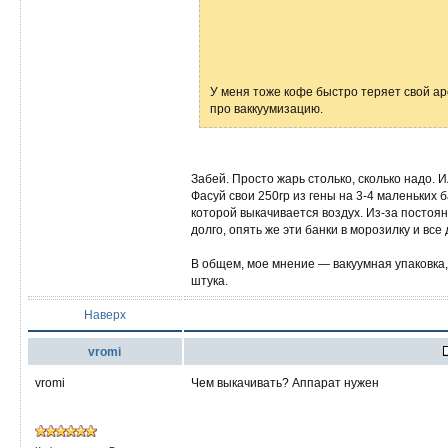
У меня тоже кофе быстро теряет свой ар
про ваккуумизацию.
Забей. Просто жарь столько, сколько надо. 
Фасуй свои 250гр из гены на 3-4 маленьких б
которой выкачивается воздух. Из-за постоян
долго, опять же эти банки в морозилку и все 
В общем, мое мнение — вакуумная упаковка,
штука.
Наверх
vromi
vromi
Чем выкачивать? Аппарат нужен