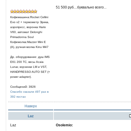
51 500 руб....буквально всего...
Кофемашина:Rocket Cellini
Evo v2 + термометр Эрика,
аэропресс, воронка Hario
V60, автомат Delonghi
Primadonna Soul
Кофемолка:Mazzer Mini E
(A), ручная молка Kinu M47
Др. оборудование: душ IMS
E61 200 TC, весы Acaia
Lunar, корзинки LM и VST,
HANDPRESSO AUTO SET (+
power adapter).
Сообщений: 3926
Спасибо сказали 497 раз в
392 постах
Наверх
Laz
Laz
Osolemio: