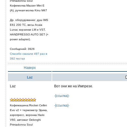
Primadonna Soul
Кофемолка:Mazzer Mini E
(A), ручная молка Kinu M47
Др. оборудование: душ IMS
E61 200 TC, весы Acaia
Lunar, корзинки LM и VST,
HANDPRESSO AUTO SET (+
power adapter).
Сообщений: 3926
Спасибо сказали 497 раз в
392 постах
Наверх
Laz
Laz
Вот они же на Импрезе.
-[ссылка]-
-[ссылка]-
Кофемашина:Rocket Cellini
Evo v2 + термометр Эрика,
аэропресс, воронка Hario
V60, автомат Delonghi
Primadonna Soul