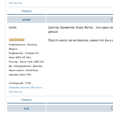
214 постах
Наверх
vromi
vromi
Цептер, Бривелли, Борк, Витек... эта одна 
деньги.
Просто насос не интересен, нужно что бы и 
Кофемашина:. Bezzera
Magica
Кофемолка:. Compak K3;
Hario MSS-1B Slim.
Ростер:. Gene Cofe CBR-101
Др. оборудование: Джезвы,
Френч-пресс, AeroPress,
пуровер Hario V60.
Сообщений: 1709
Спасибо сказали 265 раз в
214 постах
Наверх
Laz