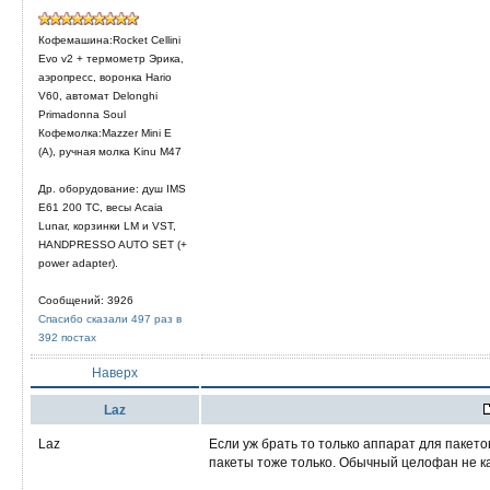
Кофемашина:Rocket Cellini
Evo v2 + термометр Эрика,
аэропресс, воронка Hario
V60, автомат Delonghi
Primadonna Soul
Кофемолка:Mazzer Mini E
(A), ручная молка Kinu M47
Др. оборудование: душ IMS
E61 200 TC, весы Acaia
Lunar, корзинки LM и VST,
HANDPRESSO AUTO SET (+
power adapter).
Сообщений: 3926
Спасибо сказали 497 раз в
392 постах
Наверх
Laz
Laz
Если уж брать то только аппарат для пакетов
пакеты тоже только. Обычный целофан не кат