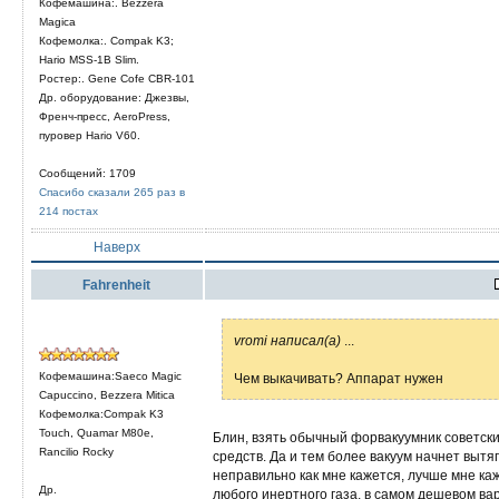
Кофемашина:. Bezzera
Magica
Кофемолка:. Compak K3;
Hario MSS-1B Slim.
Ростер:. Gene Cofe CBR-101
Др. оборудование: Джезвы,
Френч-пресс, AeroPress,
пуровер Hario V60.
Сообщений: 1709
Спасибо сказали 265 раз в
214 постах
Наверх
Fahrenheit
vromi написал(а)
...
Кофемашина:Saeco Magic
Чем выкачивать? Аппарат нужен
Capuccino, Bezzera Mitica
Кофемолка:Compak K3
Touch, Quamar M80e,
Блин, взять обычный форвакуумник советски
Rancilio Rocky
средств. Да и тем более вакуум начнет вытя
неправильно как мне кажется, лучше мне к
Др.
любого инертного газа, в самом дешевом вари