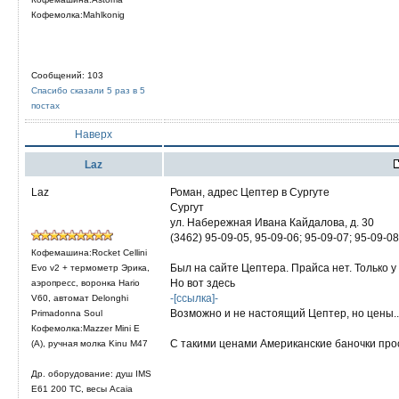
Кофемолка:Mahlkonig
Сообщений: 103
Спасибо сказали 5 раз в 5
постах
Наверх
Laz
Laz
Роман, адрес Цептер в Сургуте
Сургут
ул. Набережная Ивана Кайдалова, д. 30
(3462) 95-09-05, 95-09-06; 95-09-07; 95-09-08
Кофемашина:Rocket Cellini
Был на сайте Цептера. Прайса нет. Только у
Evo v2 + термометр Эрика,
Но вот здесь
аэропресс, воронка Hario
-[ссылка]-
V60, автомат Delonghi
Возможно и не настоящий Цептер, но цены...
Primadonna Soul
Кофемолка:Mazzer Mini E
С такими ценами Американские баночки прост
(A), ручная молка Kinu M47
Др. оборудование: душ IMS
E61 200 TC, весы Acaia