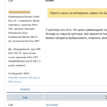
Laz
vromi:
Просто насос не интересен, нужно что б
Кофемашина:Rocket Cellini
Evo v2 + термометр Эрика,
аэропресс, воронка Hario
V60, автомат Delonghi
У цептера это есть. Но цены сумашедшие про
Primadonna Soul
Исходя из смысла цептера -все хранится на
Кофемолка:Mazzer Mini E
можно продукты выбрасывать, покупать, выб
(A), ручная молка Kinu M47
Др. оборудование: душ IMS
E61 200 TC, весы Acaia
Lunar, корзинки LM и VST,
HANDPRESSO AUTO SET (+
power adapter).
Сообщений: 3926
Спасибо сказали 497 раз в
392 постах
Наверх
Laz
Laz
-[ссылка]-