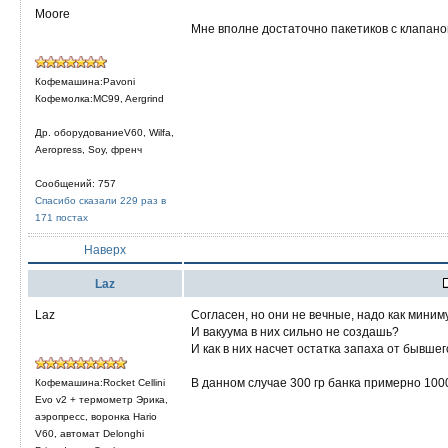
Moore
Мне вполне достаточно пакетиков с клапан
Кофемашина:Pavoni
Кофемолка:MC99, Aergrind
Др. оборудованиеV60, Wilfa,
Aeropress, Soy, френч
Сообщений: 757
Спасибо сказали 229 раз в
171 постах
Наверх
Laz
Laz
Согласен, но они не вечные, надо как миним
И вакуума в них сильно не создашь?
И как в них насчет остатка запаха от бывше
В данном случае 300 гр банка примерно 100
Кофемашина:Rocket Cellini
Evo v2 + термометр Эрика,
аэропресс, воронка Hario
V60, автомат Delonghi