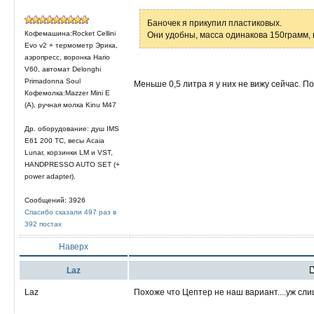
Баночек я прикупил пластиковых.
Кофемашина:Rocket Cellini
Они удобны, масса одинакова 150грамм, 
Evo v2 + термометр Эрика,
аэропресс, воронка Hario
V60, автомат Delonghi
Primadonna Soul
Меньше 0,5 литра я у них не вижу сейчас. По
Кофемолка:Mazzer Mini E
(A), ручная молка Kinu M47
Др. оборудование: душ IMS
E61 200 TC, весы Acaia
Lunar, корзинки LM и VST,
HANDPRESSO AUTO SET (+
power adapter).
Сообщений: 3926
Спасибо сказали 497 раз в
392 постах
Наверх
Laz
Laz
Похоже что Цептер не наш вариант....уж слиш