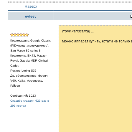
Наверх
evteev
vromi написал(а)
...
Кофемашина:Gaggia Classic
Можно аппарат купить, кстати не только 
(PID+преднагрев+диммер),
San Marco 85 sprint S
Кофемолка:EK43, Mazzer
Royal, Gaggia MDF, Cimbali
Cadet
Ростер:Loring S35
Др. оборудование: френч,
V60, Kalita, Аэропресс,
Гейзер
Сообщений: 1023
Спасибо сказали 623 раз в
293 постах