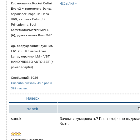
-[ссылка]-
Кофемашина:Rocket Cellini
Evo v2 + термометр Эрика,
аэропресс, воронка Hario
V60, автомат Delonghi
Primadonna Soul
Кофемолка:Mazzer Mini E
(A), ручная молка Kinu M47
Др. оборудование: душ IMS
E61 200 TC, весы Acaia
Lunar, корзинки LM и VST,
HANDPRESSO AUTO SET (+
power adapter).
Сообщений: 3926
Спасибо сказали 497 раз в
392 постах
Наверх
sanek
sanek
Зачем вакумировать? Разве кофе не выделает
быть.
Кофемашина:Astorria