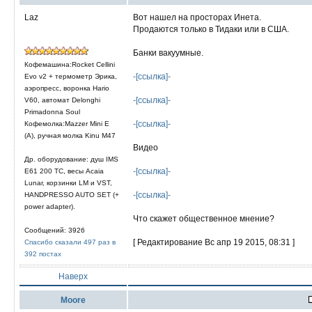
Laz
Вот нашел на просторах Инета.
Продаются только в Тидаки или в США.
Банки вакуумные.
Кофемашина:Rocket Cellini
-[ссылка]-
Evo v2 + термометр Эрика,
аэропресс, воронка Hario
-[ссылка]-
V60, автомат Delonghi
Primadonna Soul
-[ссылка]-
Кофемолка:Mazzer Mini E
(A), ручная молка Kinu M47
Видео
Др. оборудование: душ IMS
-[ссылка]-
E61 200 TC, весы Acaia
Lunar, корзинки LM и VST,
-[ссылка]-
HANDPRESSO AUTO SET (+
power adapter).
Что скажет общественное мнение?
Сообщений: 3926
[ Редактирование Вс апр 19 2015, 08:31 ]
Спасибо сказали 497 раз в
392 постах
Наверх
Moore