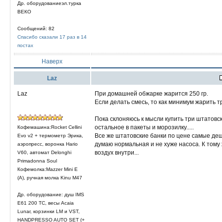
Др. оборудованиеэл.турка
ВЕКО
Сообщений: 82
Спасибо сказали 17 раз в 14
постах
Наверх
Laz
Laz
При домашней обжарке жарится 250 гр.
Если делать смесь, то как минимум жарить т
Пока склоняюсь к мысли купить три штатовск
остальное в пакеты и морозилку.....
Кофемашина:Rocket Cellini
Все же штатовские банки по цене самые де
Evo v2 + термометр Эрика,
думаю нормальная и не хуже насоса. К тому
аэропресс, воронка Hario
воздух внутри...
V60, автомат Delonghi
Primadonna Soul
Кофемолка:Mazzer Mini E
(A), ручная молка Kinu M47
Др. оборудование: душ IMS
E61 200 TC, весы Acaia
Lunar, корзинки LM и VST,
HANDPRESSO AUTO SET (+