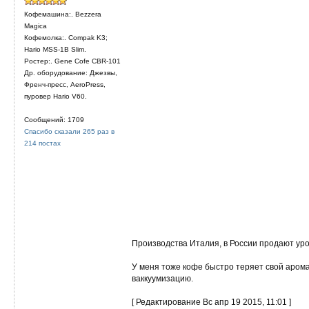
Кофемашина:. Bezzera
Magica
Кофемолка:. Compak K3;
Hario MSS-1B Slim.
Ростер:. Gene Cofe CBR-101
Др. оборудование: Джезвы,
Френч-пресс, AeroPress,
пуровер Hario V60.
Сообщений: 1709
Спасибо сказали 265 раз в
214 постах
Производства Италия, в России продают уроды
У меня тоже кофе быстро теряет свой арома
ваккуумизацию.
[ Редактирование Вс апр 19 2015, 11:01 ]