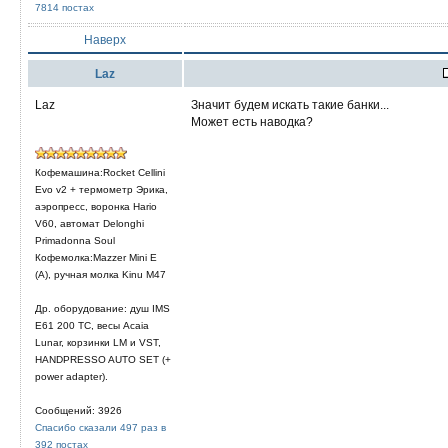
7814 постах
Наверх
Laz
Laz
Значит будем искать такие банки...
Может есть наводка?
Кофемашина:Rocket Cellini
Evo v2 + термометр Эрика,
аэропресс, воронка Hario
V60, автомат Delonghi
Primadonna Soul
Кофемолка:Mazzer Mini E
(A), ручная молка Kinu M47
Др. оборудование: душ IMS
E61 200 TC, весы Acaia
Lunar, корзинки LM и VST,
HANDPRESSO AUTO SET (+
power adapter).
Сообщений: 3926
Спасибо сказали 497 раз в
392 постах