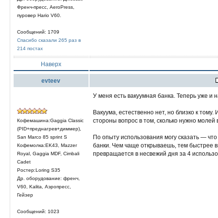
Френч-пресс, AeroPress,
пуровер Hario V60.
Сообщений: 1709
Спасибо сказали 265 раз в
214 постах
Наверх
evteev
У меня есть вакуумная банка. Теперь уже и 
Вакуума, естественно нет, но близко к тому.
стороны вопрос в том, сколько нужно молей 
Кофемашина:Gaggia Classic
(PID+преднагрев+диммер),
По опыту использования могу сказать — что
San Marco 85 sprint S
банки. Чем чаще открываешь, тем быстрее 
Кофемолка:EK43, Mazzer
превращается в несвежий дня за 4 использо
Royal, Gaggia MDF, Cimbali
Cadet
Ростер:Loring S35
Др. оборудование: френч,
V60, Kalita, Аэропресс,
Гейзер
Сообщений: 1023