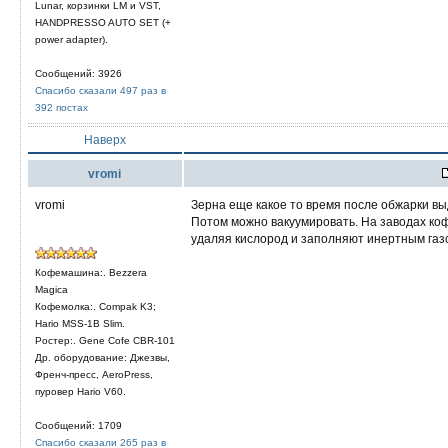
Lunar, корзинки LM и VST,
HANDPRESSO AUTO SET (+
power adapter).
Сообщений: 3926
Спасибо сказали 497 раз в
392 постах
Наверх
vromi
vromi
Зерна еще какое то время после обжарки выд
Потом можно вакуумировать. На заводах ко
удаляя кислород и заполняют инертным газо
Кофемашина:. Bezzera
Magica
Кофемолка:. Compak K3;
Hario MSS-1B Slim.
Ростер:. Gene Cofe CBR-101
Др. оборудование: Джезвы,
Френч-пресс, AeroPress,
пуровер Hario V60.
Сообщений: 1709
Спасибо сказали 265 раз в