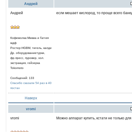
Aндрей
Андрей
если мешает кислород, то проще всего банку
Кофемолка:Микма и Гаггия
мдф
Ростер:HGBM, тигель, калди
Др. оборудованиетурки,
фр.пресс, пуровер, хол.
экстракция, гейзерка
Tokomoto
Сообщений: 133
Спасибо сказали 54 раз в 40
постах
Наверх
vromi
vromi
Можно аппарат купить, кстати не только для