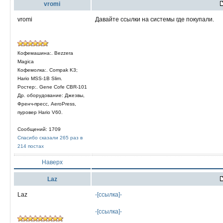
vromi
vromi
Давайте ссылки на системы где покупали.
Кофемашина:. Bezzera
Magica
Кофемолка:. Compak K3;
Hario MSS-1B Slim.
Ростер:. Gene Cofe CBR-101
Др. оборудование: Джезвы,
Френч-пресс, AeroPress,
пуровер Hario V60.
Сообщений: 1709
Спасибо сказали 265 раз в
214 постах
Наверх
Laz
Laz
-[ссылка]-
-[ссылка]-