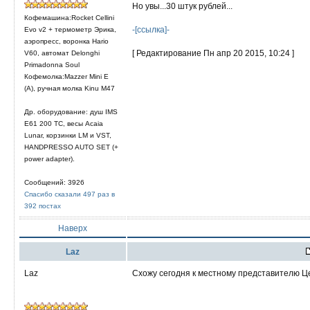
Но увы...30 штук рублей...
Кофемашина:Rocket Cellini
-[ссылка]-
Evo v2 + термометр Эрика,
аэропресс, воронка Hario
[ Редактирование Пн апр 20 2015, 10:24 ]
V60, автомат Delonghi
Primadonna Soul
Кофемолка:Mazzer Mini E
(A), ручная молка Kinu M47
Др. оборудование: душ IMS
E61 200 TC, весы Acaia
Lunar, корзинки LM и VST,
HANDPRESSO AUTO SET (+
power adapter).
Сообщений: 3926
Спасибо сказали 497 раз в
392 постах
Наверх
Laz
Laz
Схожу сегодня к местному представителю Це