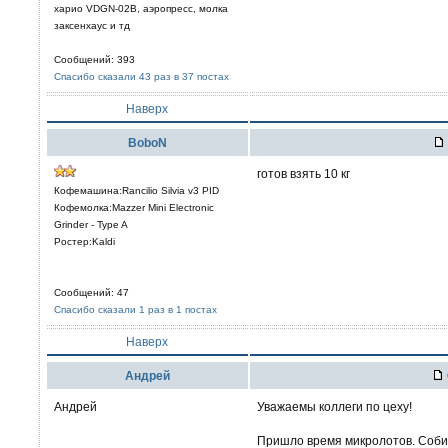
харио VDGN-02B, аэропресс, молка
заксенхаус и тд
Сообщений: 393
Спасибо сказали 43 раз в 37 постах
Наверх
BoboN
готов взять 10 кг
Кофемашина:Rancilio Silvia v3 PID
Кофемолка:Mazzer Mini Electronic
Grinder - Type A
Ростер:Kaldi
Сообщений: 47
Спасибо сказали 1 раз в 1 постах
Наверх
Aндрей
Андрей
Уважаемы коллеги по цеху!
Пришло время микролотов. Соб