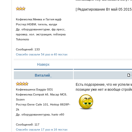
[ Редактирование Вт май 05 2015,
Кофемолка:Микма и Гаггия мдф
Ростер:HGBM, тигель, калди
Др. оборудованиетурки, фр.пресс,
пуровер, хол. экстракция, гейзерка
Tokomoto
Сообщений: 133
Спасибо сказали 54 раз в 40 постах
Наверх
Виталий_
Есть подозрение, что не успели 
позиции уже нет и вообще стро
Кофемашина:Gaggia GD1
Кофемолка:Compak k6, Macap MC6,
Sozen
Ростер:Gene Cafe 101, Hottop 8828P-
2k
Др. оборудованиетурка, hario v60
Сообщений: 117
Спасибо сказали 17 раз в 16 постах