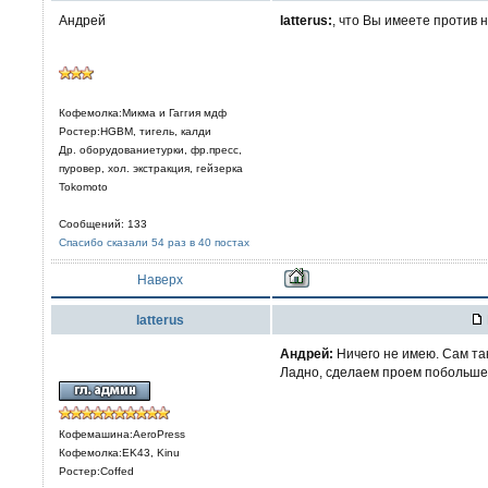
Андрей
latterus:
, что Вы имеете против
Кофемолка:Микма и Гаггия мдф
Ростер:HGBM, тигель, калди
Др. оборудованиетурки, фр.пресс,
пуровер, хол. экстракция, гейзерка
Tokomoto
Сообщений: 133
Спасибо сказали 54 раз в 40 постах
Наверх
latterus
Aндрей:
Ничего не имею. Сам та
Ладно, сделаем проем побольше
Кофемашина:AeroPress
Кофемолка:EK43, Kinu
Ростер:Coffed