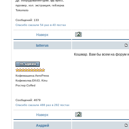
Др. оборудованиетурки, фр.пресс,
пуровер, хол. экстракция, гейзерка
Tokomoto
Сообщений: 133
Спасибо сказали 54 раз в 40 постах
Наверх
latterus
Кошмар. Вам бы всем на форум 
Кофемашина:AeroPress
Кофемолка:EK43, Kinu
Ростер:Coffed
Сообщений: 4679
Спасибо сказали 488 раз в 282 постах
Наверх
Aндрей