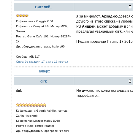
Виталий_
я за микролот,
Аркадию
доверяю,
другого из этого списка - в любо
Кофемашина:Gaggia GD1
PS
Андрей
, может добавим в спи
Кофемолка:Compak k6, Macap MC6,
предлагал уважаемый
dirk
, или 
Sozen
Ростер:Gene Cafe 101, Hottop 8828P-
[ Редактирование Пт апр 17 2015,
2k
Др. оборудованиетурка, hario v60
Сообщений: 117
Спасибо сказали 17 раз в 16 постах
Наверх
dirk
dirk
Не думаю, что конга осталась в 
торрефакто...
Кофемашина:Gaggia Achille, Isomac
Zaffiro (пид+рп)
Кофемолка:Mazzer Major, BJ68
Ростер:Kaldi coffee roaster
Др. оборудованиеАэропресс, Френч-