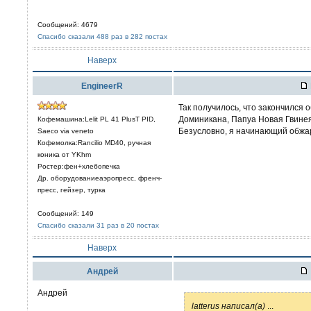
Сообщений: 4679
Спасибо сказали 488 раз в 282 постах
Наверх
EngineerR
Так получилось, что закончился
Доминикана, Папуа Новая Гвинея.
Кофемашина:Lelit PL 41 PlusT PID,
Безусловно, я начинающий обжа
Saeco via veneto
Кофемолка:Rancilio MD40, ручная
коника от YKhm
Ростер:фен+хлебопечка
Др. оборудованиеаэропресс, френч-
пресс, гейзер, турка
Сообщений: 149
Спасибо сказали 31 раз в 20 постах
Наверх
Aндрей
Андрей
latterus написал(а)
...