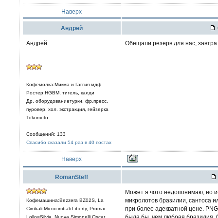
Наверх
Aндрей
Андрей
Обещали резерв для нас, завтра
Кофемолка:Микма и Гаггия мдф
Ростер:HGBM, тигель, калди
Др. оборудованиетурки, фр.пресс,
пуровер, хол. экстракция, гейзерка
Tokomoto
Сообщений: 133
Спасибо сказали 54 раз в 40 постах
Наверх
RomanSteff
Может я чото недопонимаю, но и
микролотов бразилии, сантоса ил
Кофемашина:Bezzera BZ02S, La
при более адекватной цене. PNG P
Cimbali Microcimbali Liberty, Promac
была бы, чем любоая бразилия. 
Lollo=Silvia, Nuova Simonelli Oscar,