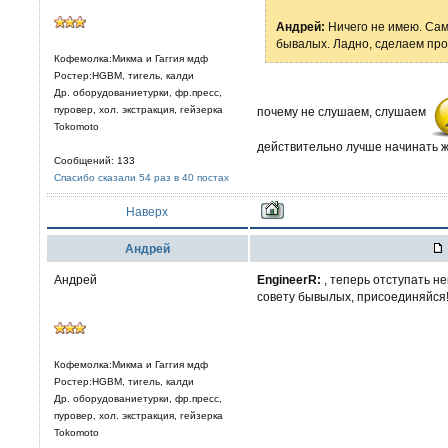
Aндрей:
Ничего не имею. Сам
бывалых. Ладно, сделаем пр
Кофемолка:Микма и Гаггия мдф
Ростер:HGBM, тигель, калди
Др. оборудованиетурки, фр.пресс,
пуровер, хол. экстракция, гейзерка
почему не слушаем, слушаем
Tokomoto
действительно лучше начинать ж
Сообщений: 133
Спасибо сказали 54 раз в 40 постах
Наверх
Aндрей
Андрей
EngineerR:
, теперь отступать не
совету бывылых, присоединяйся
Кофемолка:Микма и Гаггия мдф
Ростер:HGBM, тигель, калди
Др. оборудованиетурки, фр.пресс,
пуровер, хол. экстракция, гейзерка
Tokomoto