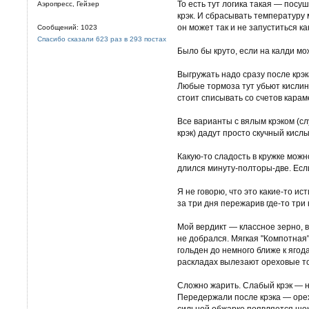
То есть тут логика такая — посу
Аэропресс, Гейзер
крэк. И сбрасывать температуру 
он может так и не запуститься ка
Сообщений: 1023
Спасибо сказали 623 раз в 293 постах
Было бы круто, если на калди мо
Выгружать надо сразу после крэк
Любые тормоза тут убьют кислинк
стоит списывать со счетов карам
Все варианты с вялым крэком (с
крэк) дадут просто скучный кислы
Какую-то сладость в кружке можн
длился минуту-полторы-две. Если
Я не говорю, что это какие-то и
за три дня пережарив где-то три
Мой вердикт — классное зерно, в
не добрался. Мягкая "Компотная"
гольден до немного ближе к ягод
раскладах вылезают ореховые т
Сложно жарить. Слабый крэк — н
Передержали после крэка — орех
сильной обжарке появляется шок