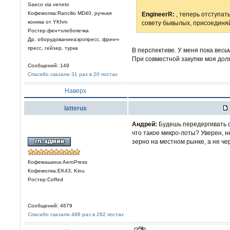
Saeco via veneto
Кофемолка:Rancilio MD40, ручная
EngineerR:
, теперь отступат
коника от YKhm
совету бывылых, присоединя
Ростер:фен+хлебопечка
Др. оборудованиеаэропресс, френч-
пресс, гейзер, турка
В перспективе. У меня пока весь
При совместной закупке моя доля
Сообщений: 149
Спасибо сказали 31 раз в 20 постах
Наверх
latterus
Aндрей:
Будешь передергивать о
что такое микро-лоты? Уверен, 
зерно на местном рынке, а не че
Кофемашина:AeroPress
Кофемолка:EK43, Kinu
Ростер:Coffed
Сообщений: 4679
Спасибо сказали 488 раз в 282 постах