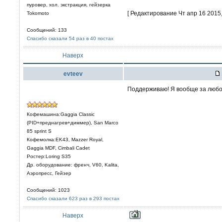
пуровер, хол. экстракция, гейзерка
[ Редактирование Чт апр 16 2015,
Tokomoto
Сообщений: 133
Спасибо сказали 54 раз в 40 постах
Наверх
evteev
Поддерживаю! Я вообще за любо
Кофемашина:Gaggia Classic
(PID+преднагрев+диммер), San Marco
85 sprint S
Кофемолка:EK43, Mazzer Royal,
Gaggia MDF, Cimbali Cadet
Ростер:Loring S35
Др. оборудование: френч, V60, Kalita,
Аэропресс, Гейзер
Сообщений: 1023
Спасибо сказали 623 раз в 293 постах
Наверх