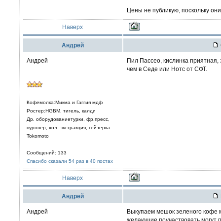
Цены не публикую, поскольку они
Наверх
Aндрей
Андрей
Пил Пассео, кислинка приятная,
чем в Седе или Нотс от СФТ.
Кофемолка:Микма и Гаггия мдф
Ростер:HGBM, тигель, калди
Др. оборудованиетурки, фр.пресс,
пуровер, хол. экстракция, гейзерка
Tokomoto
Сообщений: 133
Спасибо сказали 54 раз в 40 постах
Наверх
Aндрей
Андрей
Выкупаем мешок зеленого кофе
желающие поучаствовать могут 