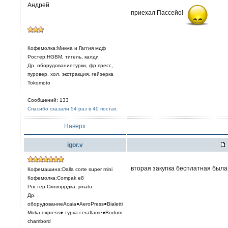
Андрей
приехал Пассейо!
Кофемолка:Микма и Гаггия мдф
Ростер:HGBM, тигель, калди
Др. оборудованиетурки, фр.пресс,
пуровер, хол. экстракция, гейзерка
Tokomoto
Сообщений: 133
Спасибо сказали 54 раз в 40 постах
Наверх
igor.v
вторая закупка бесплатная была
Кофемашина:Dalla corte super mini
Кофемолка:Compak e8
Ростер:Сковоррдка, jimatu
Др.
оборудованиеAcaia●AeroPress●Bialetti
Moka express● турка сeraflame●Bodum
chambord