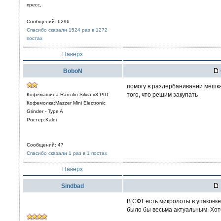
пресс,
Сообщений: 6296
Спасибо сказали 1524 раз в 1272
постах
Наверх
BoboN
помогу в раздербанивании мешка,
того, что решим закупать
Кофемашина:Rancilio Silvia v3 PID
Кофемолка:Mazzer Mini Electronic
Grinder - Type A
Ростер:Kaldi
Сообщений: 47
Спасибо сказали 1 раз в 1 постах
Наверх
Sindbad
В СФТ есть микролоты в упаковке 
было бы весьма актуальным. Хоте