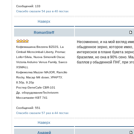
Сообщений: 133
Спасибо сказали 54 раз в 40 постах
Наверх
RomanSteff
Несомненно, и на мой взгляд име
обыденное зерно, которое имхо, т
Кофемашина:Bezzera BZ02S, La
интересное в плане букета зерн
Cimbali Microcimbali Liberty, Promac
бразилии, но она в 90% сено. Ма
Lollo=Silvia, Nuova Simonelli Oscar,
баллов у обыденной ПНГ, при эт
Victoria Arduino Venus Family, Saeco
XSMALL
Кофемолка:Mazzer MAJOR, Rancilio
Rocky, Macap M4 doser, УРАРТУ,
8.50р, 9.20р
Ростер:GeneCafe CBR-101
Др. оборудованиеTechnivorm
Moccamaster KBT 741
Сообщений: 551
Спасибо сказали 57 раз в 44 постах
Наверх
Aндрей