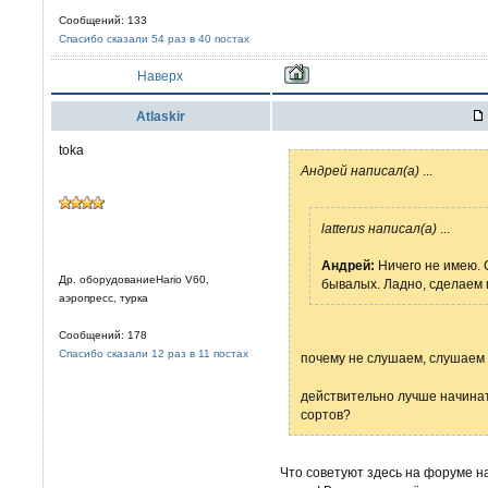
Сообщений: 133
Спасибо сказали 54 раз в 40 постах
Наверх
Atlaskir
toka
Aндрей написал(а)
...
latterus написал(а)
...
Aндрей:
Ничего не имею. 
Др. оборудованиеHario V60,
бывалых. Ладно, сделаем 
аэропресс, турка
Сообщений: 178
Спасибо сказали 12 раз в 11 постах
почему не слушаем, слушаем
действительно лучше начинат
сортов?
Что советуют здесь на форуме