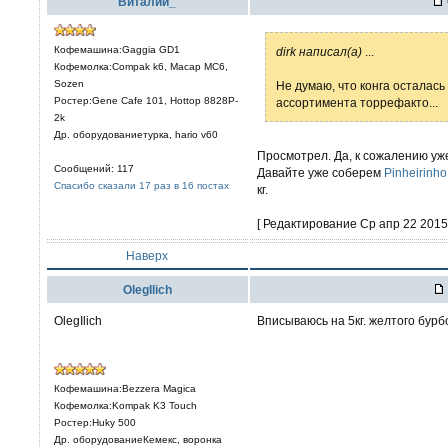
Виталий_
Кофемашина:Gaggia GD1
dirk написал(а)
...
Кофемолка:Compak k6, Macap MC6,
Sozen
Не думаю, что конга осталась
Ростер:Gene Cafe 101, Hottop 8828P-
ассортимента торрефакто...
2k
Др. оборудованиетурка, hario v60
Просмотрел. Да, к сожалению уже
Сообщений: 117
Давайте уже соберем
Pinheirinho
Спасибо сказали 17 раз в 16 постах
кг.
[ Редактирование Ср апр 22 2015,
Наверх
OlegIlich
OlegIlich
Вписываюсь на 5кг. желтого бурб
Кофемашина:Bezzera Magica
Кофемолка:Kompak K3 Touch
Ростер:Huky 500
Др. оборудованиеКемекс, воронка