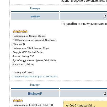
зерно! В случае с зелёным тоже 
Наверх
evteev
Ну давайте что-нибудь нормальн
Кофемашина:Gaggia Classic
(PID+преднагрев+диммер), San Marco
85 sprint S
Кофемолка:EK43, Mazzer Royal,
Gaggia MDF, Cimbali Cadet
Ростер:Loring S35
Др. оборудование: френч, V60, Kalita,
Аэропресс, Гейзер
Сообщений: 1023
Спасибо сказали 623 раз в 293 постах
Наверх
EngineerR
Кофемашина:Lelit PL 41 PlusT PID,
Aндрей написал(а)
...