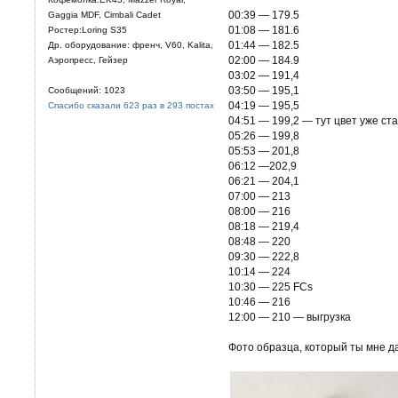
00:39 — 179.5
Gaggia MDF, Cimbali Cadet
01:08 — 181.6
Ростер:Loring S35
01:44 — 182.5
Др. оборудование: френч, V60, Kalita,
02:00 — 184.9
Аэропресс, Гейзер
03:02 — 191,4
03:50 — 195,1
Сообщений: 1023
04:19 — 195,5
Спасибо сказали 623 раз в 293 постах
04:51 — 199,2 — тут цвет уже с
05:26 — 199,8
05:53 — 201,8
06:12 —202,9
06:21 — 204,1
07:00 — 213
08:00 — 216
08:18 — 219,4
08:48 — 220
09:30 — 222,8
10:14 — 224
10:30 — 225 FCs
10:46 — 216
12:00 — 210 — выгрузка
Фото образца, который ты мне д