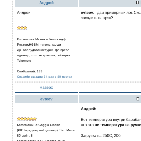
Aндрей
Андрей
evteev:
, дай примерный лог. Ско
заходить на крэк?
Кофемолка:Микма и Гаггия мдф
Ростер:HGBM, тигель, калди
Др. оборудованиетурки, фр.пресс,
пуровер, хол. экстракция, гейзерка
Tokomoto
Сообщений: 133
Спасибо сказали 54 раз в 40 постах
Наверх
evteev
Aндрей:
Вот температура внутри барабан
что это
не температура на ручк
Кофемашина:Gaggia Classic
(PID+преднагрев+диммер), San Marco
Загрузка на 250С, 200г
85 sprint S
Кофемолка:EK43, Mazzer Royal,