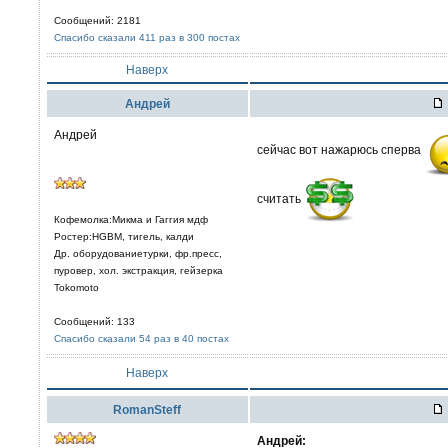
Сообщений: 2181
Спасибо сказали 411 раз в 300 постах
Наверх
Aндрей
Андрей
сейчас вот нажарюсь сперва
считать
Кофемолка:Микма и Гаггия мдф
Ростер:HGBM, тигель, калди
Др. оборудованиетурки, фр.пресс,
пуровер, хол. экстракция, гейзерка
Tokomoto
Сообщений: 133
Спасибо сказали 54 раз в 40 постах
Наверх
RomanSteff
Aндрей: