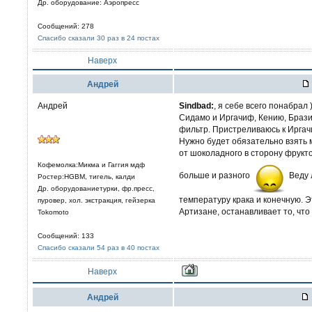
Др. оборудование: Аэропресс
Сообщений: 278
Спасибо сказали 30 раз в 24 постах
Наверх
Aндрей
Андрей
Sindbad:
, я себе всего понабрал
Сидамо и Иргачиф, Кению, Браз
фильтр. Пристреливаюсь к Иргачи
Нужно будет обязательно взять 
от шоколадного в сторону фрукт
Кофемолка:Микма и Гаггия мдф
больше и разного
Веду 
Ростер:HGBM, тигель, калди
Др. оборудованиетурки, фр.пресс,
температуру крака и конечную. 
пуровер, хол. экстракция, гейзерка
Артизане, останавливает то, что
Tokomoto
Сообщений: 133
Спасибо сказали 54 раз в 40 постах
Наверх
Aндрей