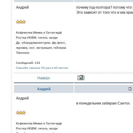
Андрей
почему год-полтора? потому что
Это зависит от того что и как хра
Кофемолка:Микма и Гаггия мдф
Ростер:HGBM, тигель, калди
Др. оборудованиетурки, фр.пресс,
пуровер, хол. экстракция, гейзерка
Tokomoto
Сообщений: 133
Спасибо сказали 54 раз в 40 постах
Наверх
Aндрей
Андрей
в понедельник забираю Сантос
Кофемолка:Микма и Гаггия мдф
Ростер:HGBM, тигель, калди