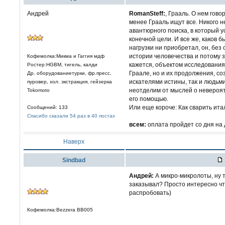
Андрей
RomanSteff:
, Грааль. О нем говор
менее Грааль ищут все. Никого н
авантюрного поиска, в который у
конечной цели. И все же, каков 
нагрузки ни приобретал, он, без
истории человечества и потому 
Кофемолка:Микма и Гаггия мдф
кажется, объектом исследования
Ростер:HGBM, тигель, калди
Граале, но и их продолжения, с
Др. оборудованиетурки, фр.пресс,
искателями истины, так и людьм
пуровер, хол. экстракция, гейзерка
неотделим от мыслей о невероят
Tokomoto
его помощью.
Или еще короче: Как сварить ит
Сообщений: 133
Спасибо сказали 54 раз в 40 постах
всем:
оплата пройдет со дня на 
Наверх
Sindbad
Aндрей:
А микро-микролоты, ну те
заказывал? Просто интересно что
распробовать)
Кофемолка:Bezzera BB005