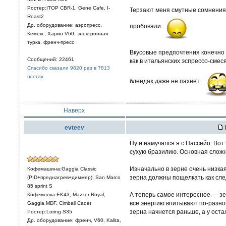
Ростер:ITOP CBR-1, Gene Cafe, I-
Терзают меня смутные сомнения,
Roast2
Др. оборудование: аэропресс,
пробовали.
Кемекс, Харио V60, электронная
турка, френч-пресс
Вкусовые предпочтения конечно д
Сообщений: 22461
как в итальянских эспрессо-смес
Спасибо сказали 9820 раз в 7813
постах
блендах даже не пахнет.
Наверх
evteev
Ну и намучался я с Пассейо. Вот
сухую бразилию. Основная сложн
Изначально в зерне очень низкая
Кофемашина:Gaggia Classic
зерна должны пощелкать как след
(PID+преднагрев+диммер), San Marco
85 sprint S
А теперь самое интересное — зе
Кофемолка:EK43, Mazzer Royal,
все энергию впитывают по-разному
Gaggia MDF, Cimbali Cadet
зерна начнется раньше, а у оста
Ростер:Loring S35
Др. оборудование: френч, V60, Kalita,