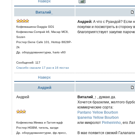
Наверх
Виталий_
Aндрей:
А что с Руандой? Если н
покупки и посмотреть в сторону 
Кофемашина:Gaggia GD1
благоприятствует закупке парочк
Кофемолка:Compak k6, Macap MC6,
Sozen
Ростер:Gene Cafe 101, Hottop 8828P-
2k
Др. оборудованиетурка, hario v60
Сообщений: 117
Спасибо сказали 17 раз в 16 постах
Наверх
Aндрей
Андрей
Виталий_:
, думаю да.
Хочется бразилии, желтого бурб
коммерческие сорта:
Pantano Yellow Bourbon
Ipanema Yellow Bourbon
или микролот
Pinheirinho
, его Л
Кофемолка:Микма и Гаггия мдф
Ростер:HGBM, тигель, калди
В мае появится свежий Галапагос
Др. оборудованиетурки, фр.пресс,