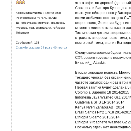
этого кофе: он дорогой (дешевый
Савинова и Виктора Кузнецова, 
взять уже обжаренного у Виктора
Кофемолка:Микма и Гаггия мдф
всеми любимого поставщика СФТ.
Ростер:HGBM, тигель, калди
скорее всего, Эфиопия будет инт
Др. оборудованиетурки, фр.пресс,
момента можно отказаться от зак
пуровер, хол. экстракция, гейзерка
Технические детали в первом пос
Tokomoto
отражать в первом посте темы, т
посте этой темы, значит Вы под
Сообщений: 133
Спасибо сказали 54 раз в 40 постах
Следующим мешком будем плани
СФТ, ориентируемся в первую оче
Виталий_, Atlaskir.
Вторая хорошая новость. Можно
текущего урожая без ограничения 
частоте закупок: один раз в три 
Первая закупка будет сделана 5 
Colombia Supremo 18 2014/2015
Indonesia Java Washed Gr.1 2014
Guatemala SHB EP 2014 2014
Kenya Nyeri Zahabu AB+ 2014
Brazil Santos NY2 17/18 2014/201
Ethiopia Sidamo 2013/2014
Ethiopia Yirgacheffe Washed G2 
Поскольку здесь нет необходимос