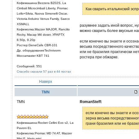
Кофемашина:Bezzera BZ02S, La
Cimbali Microcimbali Liberty, Promac
Как сварить итальянский эсп
Lollo=Silvia, Nuova Simonelli Oscar,
Victoria Arduino Venus Family, Saeco
XSMALL
разумнее задать иной вопрос, ну
Кофемолка:Mazzer MAJOR, Rancilio
можно сварить более вкусные на
Rocky, Macap M4 doser, УРАРТУ,
8.50р, 9.20р
если конечно вы знаете и осозна
Ростер:GeneCafe CBR-101
весьма посредственного качества
Др. оборудованиеTechnivorm
или не бразилия практически нет
Moccamaster KBT 741
ростера при обжарке.
Сообщений: 551
Спасибо сказали 57 раз в 44 постах
Наверх
TMN
TMN
RomanSteff:
если конечно вы знаете и осо
зерна весьма посредственного
Кофемашина:Rocket Cellini Evo v2, La
грани бразилия или не бразил
Pavoni EL
Кофемолка:Promac MD 74 AT, Mazzer
Mini E, Hario mini