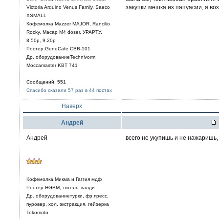
закупки мешка из папуасии, я воз
Victoria Arduino Venus Family, Saeco
XSMALL
Кофемолка:Mazzer MAJOR, Rancilio
Rocky, Macap M4 doser, УРАРТУ,
8.50р, 9.20р
Ростер:GeneCafe CBR-101
Др. оборудованиеTechnivorm
Moccamaster KBT 741
Сообщений: 551
Спасибо сказали 57 раз в 44 постах
Наверх
Aндрей
Андрей
всего не укупишь и не нажаришь,
Кофемолка:Микма и Гаггия мдф
Ростер:HGBM, тигель, калди
Др. оборудованиетурки, фр.пресс,
пуровер, хол. экстракция, гейзерка
Tokomoto