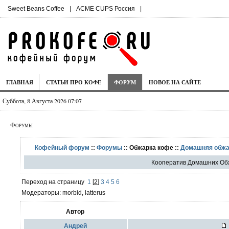
Sweet Beans Coffee
|
ACME CUPS Россия
|
ГЛАВНАЯ
СТАТЬИ ПРО КОФЕ
ФОРУМ
НОВОЕ НА САЙТЕ
Суббота, 8 Августа 2026 07:07
Форумы
Кофейный форум
::
Форумы
:: Обжарка кофе ::
Домашняя обжа
Кооператив Домашних О
Переход на страницу
1
[
2
]
3
4
5
6
Модераторы: morbid, latterus
Автор
Aндрей