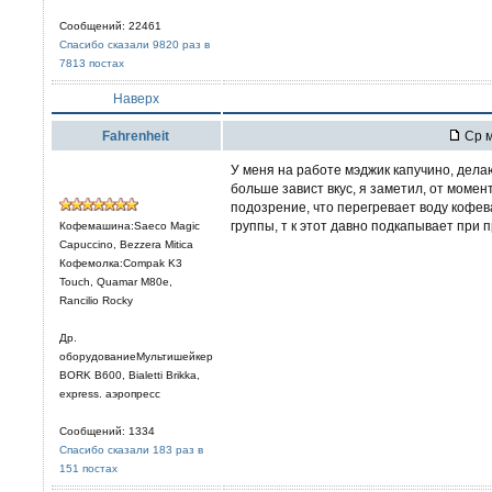
Сообщений: 22461
Спасибо сказали 9820 раз в
7813 постах
Наверх
Fahrenheit
Ср м
У меня на работе мэджик капучино, дел
больше завист вкус, я заметил, от момен
подозрение, что перегревает воду кофева
группы, т к этот давно подкапывает при п
Кофемашина:Saeco Magic
Capuccino, Bezzera Mitica
Кофемолка:Compak K3
Touch, Quamar M80e,
Rancilio Rocky
Др.
оборудованиеМультишейкер
BORK B600, Bialetti Brikka,
express. аэропресс
Сообщений: 1334
Спасибо сказали 183 раз в
151 постах