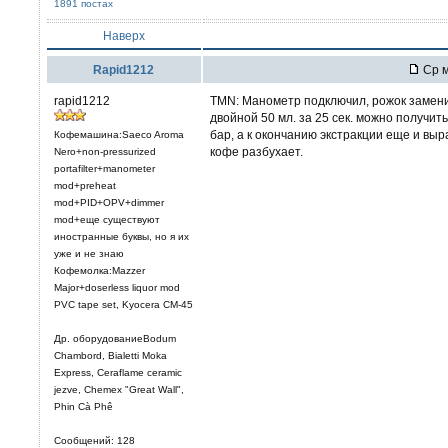
1891 постах
Наверх
Rapid1212
Ср м
rapid1212
TMN: Манометр подключил, рожок замени
двойной 50 мл. за 25 сек. можно получить
бар, а к окончанию экстракции еще и выра
Кофемашина:Saeco Aroma
кофе разбухает.
Nero+non-pressurized
portafilter+manometer
mod+preheat
mod+PID+OPV+dimmer
mod+еще существуют
иностранные буквы, но я их
уже и не знаю
Кофемолка:Mazzer
Major+doserless liquor mod
PVC tape set, Kyocera CM-45
Др. оборудованиеBodum
Chambord, Bialetti Moka
Express, Ceraflame ceramic
jezve, Chemex "Great Wall",
Phin Cà Phê
Сообщений: 128