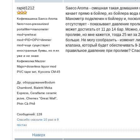
rapid1212
Saeco Aroma - смешная такая домашняя к
качает прямо в бойлер, из бойлера вода 
Манометр подключен к бойлеру и, поскол
Кофемашина:Saeco Aroma
отсутствует - показывает давление проли
Nero+non-pressurized
может достигать от 11 до 14 бар. Можно,
portafilter+manometer
проливе, но мне кажется, тогда 25 мл за 
mod+preheat
больше. Не могу сообразить - изменит ли
mod+PID+OPV+dimmer
клапана, который будет обеспечивать 9-
mod+еще существуют
правильное давление при проливе? Спа
иностранные буквы, но я их
уже и не знаю
Кофемолка:Mazzer
Major+doserless liquor mod
PVC tape set, Kyocera CM-45
Др. оборудованиеBodum
Chambord, Bialetti Moka
Express, Ceraflame ceramic
jezve, Chemex "Great Wall",
Phin Cà Phê
Сообщений: 128
Спасибо сказали 10 раз в 9
постах
Наверх