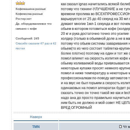
как сказал ignas начитались всякой бел
потому что тюнинг-УЛУЧШЕНИЕ а не тупо
Кофемашина:разные
времени пролива во ВСЕХПРОФЕССИОН
Кофемолка:разные
варьируется от 25 до 40 секунд на 30 мл
Ростер:нет
думают многие 1мл-1 секунда и вот поче
Др. оборудованиевсе что
обьем в котором готовиться кофе (холде
связано с кофе
20 кг и рука достаточно точно это усили
холдер (только в обьемной доле а не в м
Сообщений: 245
потому что обьем системы заваривания 
Спасибо сказали 47 раз в 42
обьем(то из чего состоит таблетка-круп
постах
более плотно) поэтому на один и тот же
помол влияет на скорость излития кофе и
обьему изливаемой воды привязывается к
некоторые купажи просят немного крупн
помол и ниже температуру а некоторые 
профессионалкам по-поводу автоматов т
и на вкус не был горьким а скорость изл
одинаковых на помол аппаратах будет ра
сказать точно он точно такой же как и te
надо ана до просто правильно научиться
ним быть не должно и мой совет НЕ Ц
ВРЕД ОГРОМНЫЙ
Наверх
TMN
Чт м