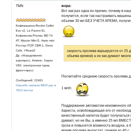
TMN
жора:
Вот как раз одна из причин, почему в на
получится, если так настраивать машины.
объеме 30 мл БЕЗ УЧЕТА КРЕМА, получен
Кофемашина:Rocket Cellini
Evo v2, La Pavoni EL
Кофемолка:Promac MD 74
AT, Mazzer Mini E, Hario mini
Ростер:ITOP CBR-1, Gene
Cafe, I-Roast2
скорость пролива варьируется от 25 д
Др. оборудование:
обьема кремов) а не как думают многи
аэропресс, Кемекс, Харио
V60, электронная турка,
френч-пресс
Посчитайте среднюю скорость пролива дл
Сообщений: 22461
Спасибо сказали 9820 раз в
1 мл/с.
7813 постах
Поддержание автоматом неизменного об
бариста, освобождающая его от необходи
качественный напиток будет получаться 
думают, но не Вы, а именно 25 мл ВМЕСТ
гроза и повысится влажность воздуха, а 
время пролива вырастет, скажем до 40 с, 