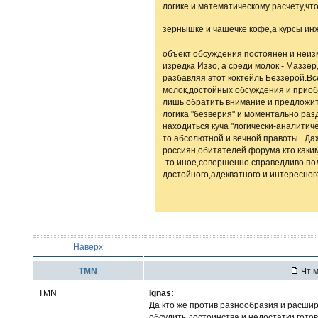
логике и математическому расчету,чт
зернышке и чашечке кофе,а курсы ин
объект обсуждения постоянен и неиз
изредка Иззо, а среди молок - Маззе
разбавляя этот коктейль Беззерой.В
молок,достойных обсуждения и приоб
лишь обратить внимание и предложить 
логика "безверия" и моментально ра
находиться куча "логически-аналитиче
то абсолютной и вечной правоты...Даж
россиян,обитателей форума.кто каки
-то иное,совершенно справедливо пол
достойного,адекватного и интересног
Наверх
TMN
Чт м
TMN
Ignas:
Да кто же против разнообразия и расшир
обсудить достоинства и недостатки гото