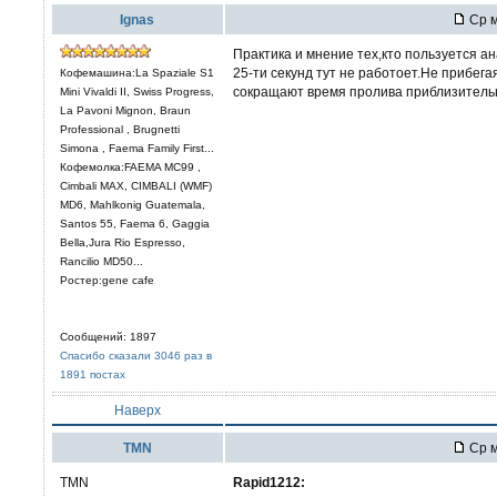
Ignas
Ср м
Практика и мнение тех,кто пользуется а
25-ти секунд тут не работоет.Не прибега
Кофемашина:La Spaziale S1
сокращают время пролива приблизительно
Mini Vivaldi II, Swiss Progress,
La Pavoni Mignon, Braun
Professional , Brugnetti
Simona , Faema Family First...
Кофемолка:FAEMA MC99 ,
Cimbali MAX, CIMBALI (WMF)
MD6, Mahlkonig Guatemala,
Santos 55, Faema 6, Gaggia
Bella,Jura Rio Espresso,
Rancilio MD50...
Ростер:gene cafe
Сообщений: 1897
Спасибо сказали 3046 раз в
1891 постах
Наверх
TMN
Ср м
TMN
Rapid1212: