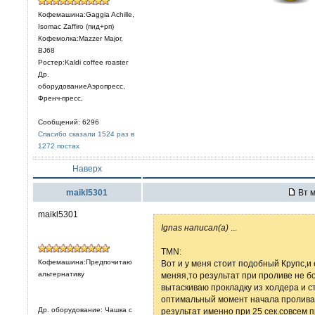
Кофемашина:Gaggia Achille,
Isomac Zaffiro (пид+рп)
Кофемолка:Mazzer Major,
BJ68
Ростер:Kaldi coffee roaster
Др.
оборудованиеАэропресс,
Френч-пресс,
Сообщений: 6296
Спасибо сказали 1524 раз в
1272 постах
Наверх
maikl5301
Вт м
maikl5301
Ignas написал(а)
...
TMN:
Кофемашина:Предпочитаю
Вот и у меня стоит подобный Крупс,и
альтернативу
меняя,то результат при проливе не бо
вытаскиваю прокладку из холдера и 
оптимальный момент начала пролива
Др. оборудование: Чашка с
результат именно при 25 сек.совсем 