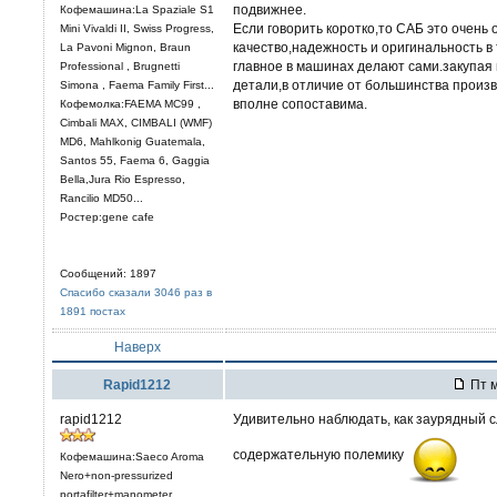
подвижнее.
Кофемашина:La Spaziale S1
Если говорить коротко,то САБ это очень 
Mini Vivaldi II, Swiss Progress,
качество,надежность и оригинальность в
La Pavoni Mignon, Braun
главное в машинах делают сами.закупая
Professional , Brugnetti
детали,в отличие от большинства произ
Simona , Faema Family First...
вполне сопоставима.
Кофемолка:FAEMA MC99 ,
Cimbali MAX, CIMBALI (WMF)
MD6, Mahlkonig Guatemala,
Santos 55, Faema 6, Gaggia
Bella,Jura Rio Espresso,
Rancilio MD50...
Ростер:gene cafe
Сообщений: 1897
Спасибо сказали 3046 раз в
1891 постах
Наверх
Rapid1212
Пт м
rapid1212
Удивительно наблюдать, как заурядный 
содержательную полемику
Кофемашина:Saeco Aroma
Nero+non-pressurized
portafilter+manometer