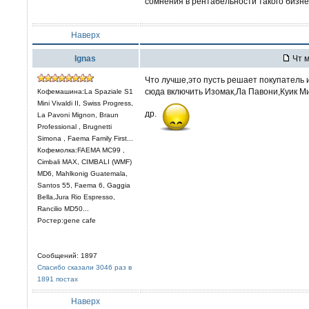
сомнения в рентабельности такого бизнес
Наверх
Ignas
Чт м
Что лучше,это пусть решает покупатель 
сюда включить Изомак,Ла Павони,Куик 
Кофемашина:La Spaziale S1
Mini Vivaldi II, Swiss Progress,
др.
La Pavoni Mignon, Braun
Professional , Brugnetti
Simona , Faema Family First...
Кофемолка:FAEMA MC99 ,
Cimbali MAX, CIMBALI (WMF)
MD6, Mahlkonig Guatemala,
Santos 55, Faema 6, Gaggia
Bella,Jura Rio Espresso,
Rancilio MD50...
Ростер:gene cafe
Сообщений: 1897
Спасибо сказали 3046 раз в
1891 постах
Наверх