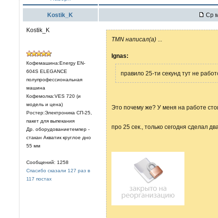
Kostik_K
Ср м
Kostik_K
TMN написал(а)
...
Ignas:
Кофемашина:Energy EN-
604S ELEGANCE
правило 25-ти секунд тут не работ
полупрофессиональная
машина
Кофемолка:VES 720 (и
модель и цена)
Это почему же? У меня на работе сто
Ростер:Электроника СП-25,
пакет для выпекания
про 25 сек., только сегодня сделал дв
Др. оборудованиетемпер -
стакан Акватик круглое дно
55 мм
Сообщений: 1258
Спасибо сказали 127 раз в
117 постах