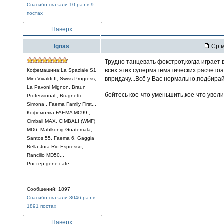
Спасибо сказали 10 раз в 9
постах
Наверх
Ignas
Ср м
Трудно танцевать фокстрот,когда играет 
всех этих суперматематических расчетоа
Кофемашина:La Spaziale S1
впридачу...Всё у Вас нормально,подбир
Mini Vivaldi II, Swiss Progress,
La Pavoni Mignon, Braun
бойтесь кое-что уменьшить,кое-что увели
Professional , Brugnetti
Simona , Faema Family First...
Кофемолка:FAEMA MC99 ,
Cimbali MAX, CIMBALI (WMF)
MD6, Mahlkonig Guatemala,
Santos 55, Faema 6, Gaggia
Bella,Jura Rio Espresso,
Rancilio MD50...
Ростер:gene cafe
Сообщений: 1897
Спасибо сказали 3046 раз в
1891 постах
Наверх