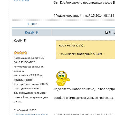
1272 постах
ЗЫ. Крайне сложно продираться сквозь В
[ Редактирование Чт май 15 2014, 08:42 ]
Наверх
Kostik_K
Чт м
Kostik_K
жора написал(а)
...
...химически молярный обьем...
Кофемашина:Energy EN-
604S ELEGANCE
полупрофессиональная
машина
Кофемолка:VES 720 (и
модель и цена)
Ростер:Электроника СП-25,
пакет для выпекания
надо ввести новое понятие, не вес порци
Др. оборудованиетемпер -
стакан Акватик круглое дно
вообще я смотрю чем меньше кофеварка -
55 мм
Сообщений: 1258
Спасибо сказали 127 раз в