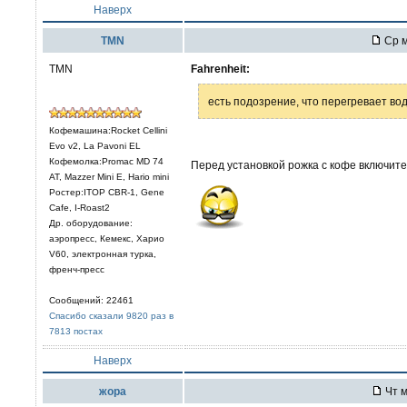
Наверх
TMN
Ср м
TMN
Fahrenheit:
есть подозрение, что перегревает во
Кофемашина:Rocket Cellini
Evo v2, La Pavoni EL
Кофемолка:Promac MD 74
Перед установкой рожка с кофе включите 
AT, Mazzer Mini E, Hario mini
Ростер:ITOP CBR-1, Gene
Cafe, I-Roast2
Др. оборудование:
аэропресс, Кемекс, Харио
V60, электронная турка,
френч-пресс
Сообщений: 22461
Спасибо сказали 9820 раз в
7813 постах
Наверх
жора
Чт м