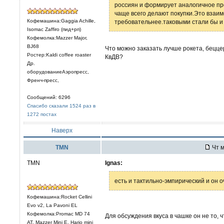
россиян и формирует аналогичное пр
чаще всего делают покупки.Это взаим
Кофемашина:Gaggia Achille,
требовательнее.таковыми стали бы и
Isomac Zaffiro (пид+рп)
Кофемолка:Mazzer Major,
BJ68
Что можно заказать лучше рокета, беццер
Ростер:Kaldi coffee roaster
КвДВ?
Др.
оборудованиеАэропресс,
Френч-пресс,
Сообщений: 6296
Спасибо сказали 1524 раз в
1272 постах
Наверх
TMN
Чт м
TMN
Ignas:
есть и тактильно-эмпирический и он 
Кофемашина:Rocket Cellini
Evo v2, La Pavoni EL
Кофемолка:Promac MD 74
Для обсуждения вкуса в чашке он не то, 
AT, Mazzer Mini E, Hario mini