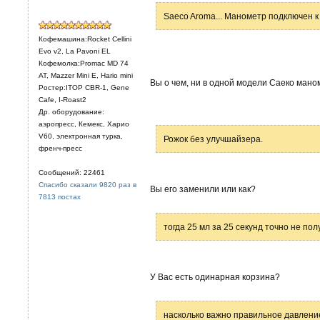
Saeco Aroma... Манометр подключен к
Кофемашина:Rocket Cellini
Evo v2, La Pavoni EL
Кофемолка:Promac MD 74
AT, Mazzer Mini E, Hario mini
Вы о чем, ни в одной модели Саеко мано
Ростер:ITOP CBR-1, Gene
Cafe, I-Roast2
Др. оборудование:
аэропресс, Кемекс, Харио
V60, электронная турка,
Рожок без улучшайзера.
френч-пресс
Сообщений: 22461
Спасибо сказали 9820 раз в
Вы его заменили или как?
7813 постах
тогда 25 мл за 25 секунд точно не пол
У Вас есть одинарная корзина?
насколько важно правильное давлени