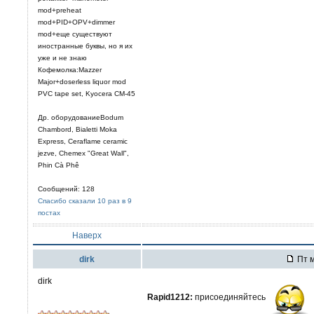
mod+preheat
mod+PID+OPV+dimmer
mod+еще существуют
иностранные буквы, но я их
уже и не знаю
Кофемолка:Mazzer
Major+doserless liquor mod
PVC tape set, Kyocera CM-45
Др. оборудованиеBodum
Chambord, Bialetti Moka
Express, Ceraflame ceramic
jezve, Chemex "Great Wall",
Phin Cà Phê
Сообщений: 128
Спасибо сказали 10 раз в 9
постах
Наверх
dirk
Пт м
dirk
Rapid1212:
присоединяйтесь