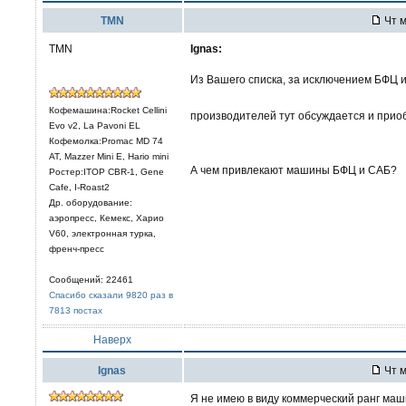
TMN
Чт м
TMN
Ignas:
Из Вашего списка, за исключением БФЦ 
Кофемашина:Rocket Cellini
производителей тут обсуждается и прио
Evo v2, La Pavoni EL
Кофемолка:Promac MD 74
AT, Mazzer Mini E, Hario mini
А чем привлекают машины БФЦ и САБ?
Ростер:ITOP CBR-1, Gene
Cafe, I-Roast2
Др. оборудование:
аэропресс, Кемекс, Харио
V60, электронная турка,
френч-пресс
Сообщений: 22461
Спасибо сказали 9820 раз в
7813 постах
Наверх
Ignas
Чт м
Я не имею в виду коммерческий ранг маш