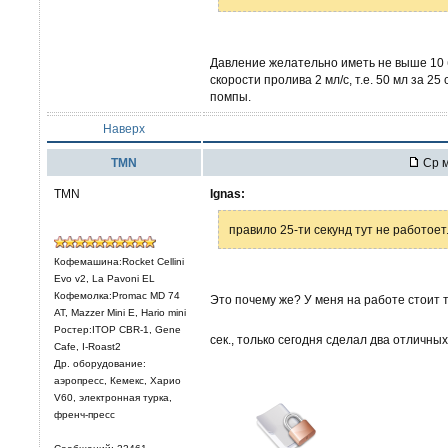
Давление желательно иметь не выше 10 
скорости пролива 2 мл/с, т.е. 50 мл за 25
помпы.
Наверх
TMN
Ср м
TMN
Ignas:
правило 25-ти секунд тут не работоет
Кофемашина:Rocket Cellini
Evo v2, La Pavoni EL
Кофемолка:Promac MD 74
Это почему же? У меня на работе стоит 
AT, Mazzer Mini E, Hario mini
Ростер:ITOP CBR-1, Gene
сек., только сегодня сделал два отличных
Cafe, I-Roast2
Др. оборудование:
аэропресс, Кемекс, Харио
V60, электронная турка,
френч-пресс