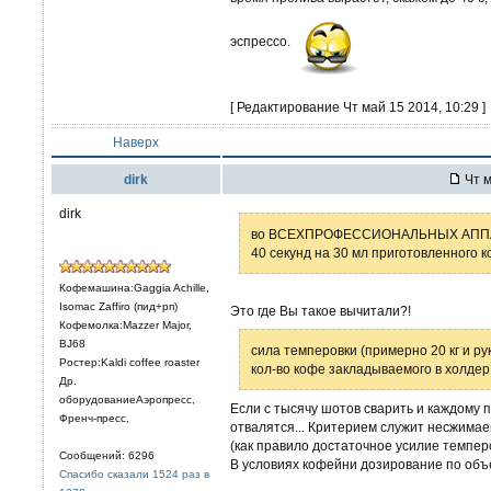
эспрессо.
[ Редактирование Чт май 15 2014, 10:29 ]
Наверх
dirk
Чт м
dirk
во ВСЕХПРОФЕССИОНАЛЬНЫХ АППАРАТ
40 секунд на 30 мл приготовленного к
Кофемашина:Gaggia Achille,
Isomac Zaffiro (пид+рп)
Это где Вы такое вычитали?!
Кофемолка:Mazzer Major,
BJ68
сила темперовки (примерно 20 кг и р
Ростер:Kaldi coffee roaster
кол-во кофе закладываемого в холдер
Др.
оборудованиеАэропресс,
Если с тысячу шотов сварить и каждому п
Френч-пресс,
отвалятся... Критерием служит несжима
(как правило достаточное усилие темперо
Сообщений: 6296
В условиях кофейни дозирование по объ
Спасибо сказали 1524 раз в