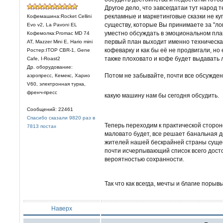
Другое дело, что завсегдатаи тут народ 
рекламные и маркетинговые сказки не ку
Кофемашина:Rocket Cellini
существу, которые Вы принимаете за "лог
Evo v2, La Pavoni EL
уместно обсуждать в эмоциональном плане
Кофемолка:Promac MD 74
первый план выходит именно техническая
AT, Mazzer Mini E, Hario mini
кофеварку и как бы её не продвигали, но
Ростер:ITOP CBR-1, Gene
также плоховато и кофе будет выдавать 
Cafe, I-Roast2
Др. оборудование:
Потом не забывайте, почти все обсуждени
аэропресс, Кемекс, Харио
V60, электронная турка,
френч-пресс
какую машину нам бы сегодня обсудить.
Сообщений: 22461
Спасибо сказали 9820 раз в
Теперь переходим к практической сторон
7813 постах
маловато будет, все решает банальная д
жителей нашей бескрайней страны суще
почти исчерпывающий список всего досто
вероятностью сохранности.
Так что как всегда, мечты и благие поры
Наверх