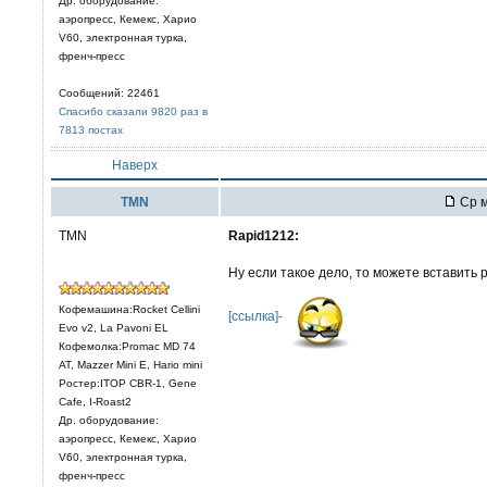
Др. оборудование:
аэропресс, Кемекс, Харио
V60, электронная турка,
френч-пресс
Сообщений: 22461
Спасибо сказали 9820 раз в
7813 постах
Наверх
TMN
Ср м
TMN
Rapid1212:
Ну если такое дело, то можете вставить
Кофемашина:Rocket Cellini
[ссылка]-
Evo v2, La Pavoni EL
Кофемолка:Promac MD 74
AT, Mazzer Mini E, Hario mini
Ростер:ITOP CBR-1, Gene
Cafe, I-Roast2
Др. оборудование:
аэропресс, Кемекс, Харио
V60, электронная турка,
френч-пресс