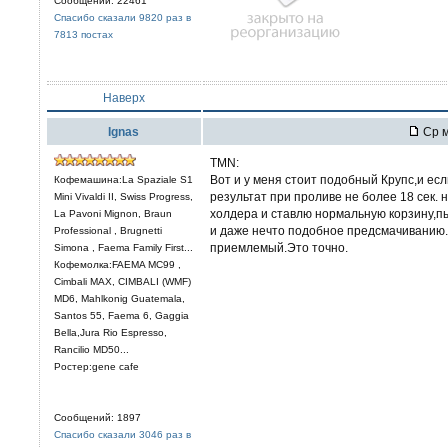
Сообщений: 22461
Спасибо сказали 9820 раз в
7813 постах
Наверх
Ignas
Ср м
TMN:
Вот и у меня стоит подобный Крупс,и ес
Кофемашина:La Spaziale S1
результат при проливе не более 18 сек. 
Mini Vivaldi II, Swiss Progress,
холдера и ставлю нормальную корзину,
La Pavoni Mignon, Braun
и даже нечто подобное предсмачиванию.т
Professional , Brugnetti
приемлемый.Это точно.
Simona , Faema Family First...
Кофемолка:FAEMA MC99 ,
Cimbali MAX, CIMBALI (WMF)
MD6, Mahlkonig Guatemala,
Santos 55, Faema 6, Gaggia
Bella,Jura Rio Espresso,
Rancilio MD50...
Ростер:gene cafe
Сообщений: 1897
Спасибо сказали 3046 раз в