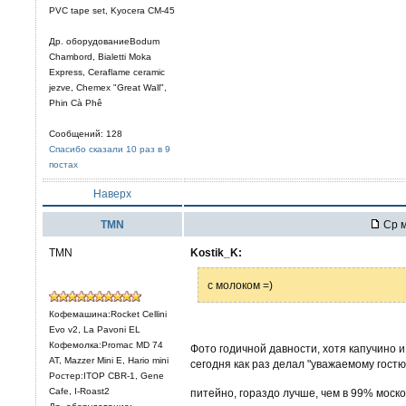
PVC tape set, Kyocera CM-45
Др. оборудованиеBodum
Chambord, Bialetti Moka
Express, Ceraflame ceramic
jezve, Chemex "Great Wall",
Phin Cà Phê
Сообщений: 128
Спасибо сказали 10 раз в 9
постах
Наверх
TMN
Ср м
TMN
Kostik_K:
с молоком =)
Кофемашина:Rocket Cellini
Evo v2, La Pavoni EL
Кофемолка:Promac MD 74
Фото годичной давности, хотя капучино 
AT, Mazzer Mini E, Hario mini
сегодня как раз делал "уважаемому гостю
Ростер:ITOP CBR-1, Gene
Cafe, I-Roast2
питейно, гораздо лучше, чем в 99% моск