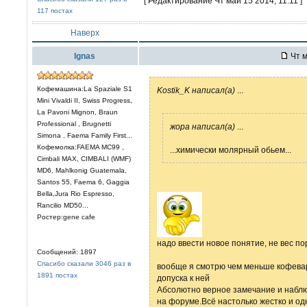
[ Редактирование Чт май 15 2014, 11:11 ]
117 постах
Наверх
Ignas
Чт м
Кофемашина:La Spaziale S1
Kostik_K написал(а)
...
Mini Vivaldi II, Swiss Progress,
La Pavoni Mignon, Braun
Professional , Brugnetti
жора написал(а)
...
Simona , Faema Family First...
Кофемолка:FAEMA MC99 ,
...химически молярный обьем...
Cimbali MAX, CIMBALI (WMF)
MD6, Mahlkonig Guatemala,
Santos 55, Faema 6, Gaggia
Bella,Jura Rio Espresso,
Rancilio MD50...
Ростер:gene cafe
надо ввести новое понятие, не вес по
Сообщений: 1897
Спасибо сказали 3046 раз в
вообще я смотрю чем меньше кофевар
1891 постах
допуска к ней
Абсолютно верное замечание и наблю
на форуме.Всё настолько жестко и о