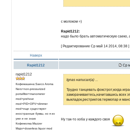
с молоком =)
Rapid1212:
надо было брать автоматическую саеко, 
[ Редактирование Ср май 14 2014, 08:38 ]
Наверх
Rapid1212
Ср м
rapid1212
Ignas написал(а)
...
Кофемашина:Saeco Aroma
Nero+non-pressurized
Трудно танцевать фокстрот,когда играе
portafilter+manometer
заморачиваетесь,начитавшись всех э
mod+preheat
выкладок,рестриктов.термопар и мано
mod+PID+OPV+dimmer
mod+еще существуют
иностранные буквы, но я их
уже и не знаю
Ну так-то хоба у каждого своя
Кофемолка:Mazzer
Major+doserless liquor mod