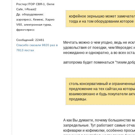
Ростер:ITOP CBR-1, Gene
Cafe, I-Roast2
Др. оборудование:
кофейное зернышко может замечатель
аэропресс, Кемекс, Харио
тогда и на том оборудовании.которое
V60, электронная турка,
френч-пресс
Сообщений: 22461
Мечтать можно о чем угодно, ведь не ис
Спасибо сказали 9820 раз в
удовольствия от поездки, чем Мерседес и
7813 постах
неожиданно и однократно, а во всех ост
автопрома будет поминаться "тихим доб
столь консервативный и ограниченны
предложение на тех сайтах,на которы
взаимосвязано и будь покупатели акт
продавцы.
А как Вы думаете, почему большинство м
запредельные. Тут работают самые отча
кофеварки и кофемолки, особенно прось