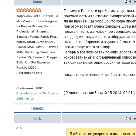
Ignas
Чт м
Понимаю Вас и эти проблемы,хочу только
подхода,есть и тактильно-эмпирический 
Кофемашина:La Spaziale S1
ли не важнее .Как хорошо,что кофе любят
Mini Vivaldi II, Swiss Progress,
при этом готовят очень хорошие шоты н
La Pavoni Mignon, Braun
полагая.что то же кофейное зернышко м
Professional , Brugnetti
всегда,даже тогда и на том оборудовани
Simona , Faema Family First...
пытаясь его "привести в чувство", мы те
Кофемолка:FAEMA MC99 ,
шотик.Чаще всего это миф...
Cimbali MAX, CIMBALI (WMF)
Теперь о возможностях покупки,ассортим
MD6, Mahlkonig Guatemala,
консервативный и ограниченный спрос р
Santos 55, Faema 6, Gaggia
тех сайтах,на которых россияне чаще вс
Bella,Jura Rio Espresso,
Rancilio MD50...
Ростер:gene cafe
покупатели активнее и требовательнее.
Сообщений: 1897
[ Редактирование Чт май 15 2014, 02:31 ]
Спасибо сказали 3046 раз в
1891 постах
Наверх
dirk
Чт м
dirk
Я абсолютно уверен.что именно стол