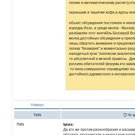
логике и математическому расчету,чт
зернышке и чашечке кофе,а курсы ин
объект обсуждения постоянен и неиз
изредка Иззо, а среди молок - Маззе
разбавляя этот коктейль Беззерой.В
молок,достойных обсуждения и приоб
лишь обратить внимание и предложить 
логика "безверия" и моментально ра
находиться куча "логически-аналитиче
то абсолютной и вечной правоты...Даж
россиян,обитателей форума.кто каки
-то иное,совершенно справедливо пол
достойного,адекватного и интересног
Наверх
TMN
Чт м
TMN
Ignas:
Да кто же против разнообразия и расшир
обсудить достоинства и недостатки гото