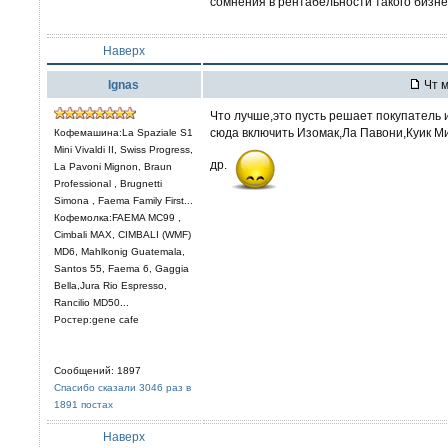
сомнения в рентабельности такого бизнес
Наверх
Ignas
Чт м
Что лучше,это пусть решает покупатель 
сюда включить Изомак,Ла Павони,Куик 
Кофемашина:La Spaziale S1
Mini Vivaldi II, Swiss Progress,
др.
La Pavoni Mignon, Braun
Professional , Brugnetti
Simona , Faema Family First...
Кофемолка:FAEMA MC99 ,
Cimbali MAX, CIMBALI (WMF)
MD6, Mahlkonig Guatemala,
Santos 55, Faema 6, Gaggia
Bella,Jura Rio Espresso,
Rancilio MD50...
Ростер:gene cafe
Сообщений: 1897
Спасибо сказали 3046 раз в
1891 постах
Наверх