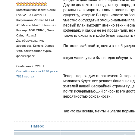
Другое дело, что завсегдатаи тут народ 
рекламные и маркетинговые сказки не ку
Кофемашина:Rocket Cellini
существу, которые Вы принимаете за "лог
Evo v2, La Pavoni EL
уместно обсуждать в эмоциональном плане
Кофемолка:Promac MD 74
первый план выходит именно техническая
AT, Mazzer Mini E, Hario mini
кофеварку и как бы её не продвигали, но
Ростер:ITOP CBR-1, Gene
также плоховато и кофе будет выдавать 
Cafe, I-Roast2
Др. оборудование:
Потом не забывайте, почти все обсуждени
аэропресс, Кемекс, Харио
V60, электронная турка,
френч-пресс
какую машину нам бы сегодня обсудить.
Сообщений: 22461
Спасибо сказали 9820 раз в
Теперь переходим к практической сторон
7813 постах
маловато будет, все решает банальная д
жителей нашей бескрайней страны суще
почти исчерпывающий список всего досто
вероятностью сохранности.
Так что как всегда, мечты и благие поры
Наверх