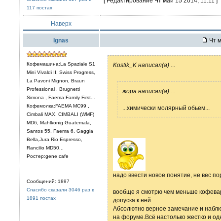
[ Редактирование Чт май 15 2014, 11:11 ]
117 постах
Наверх
Ignas
Чт м
Кофемашина:La Spaziale S1
Kostik_K написал(а)
...
Mini Vivaldi II, Swiss Progress,
La Pavoni Mignon, Braun
Professional , Brugnetti
жора написал(а)
...
Simona , Faema Family First...
Кофемолка:FAEMA MC99 ,
...химически молярный обьем...
Cimbali MAX, CIMBALI (WMF)
MD6, Mahlkonig Guatemala,
Santos 55, Faema 6, Gaggia
Bella,Jura Rio Espresso,
Rancilio MD50...
Ростер:gene cafe
надо ввести новое понятие, не вес по
Сообщений: 1897
Спасибо сказали 3046 раз в
вообще я смотрю чем меньше кофевар
1891 постах
допуска к ней
Абсолютно верное замечание и наблю
на форуме.Всё настолько жестко и о