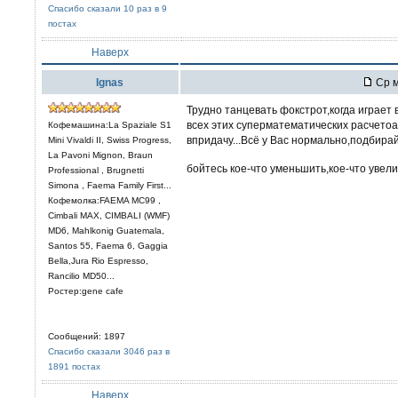
Спасибо сказали 10 раз в 9
постах
Наверх
Ignas
Ср м
Трудно танцевать фокстрот,когда играет 
всех этих суперматематических расчетоа
Кофемашина:La Spaziale S1
впридачу...Всё у Вас нормально,подбир
Mini Vivaldi II, Swiss Progress,
La Pavoni Mignon, Braun
бойтесь кое-что уменьшить,кое-что увели
Professional , Brugnetti
Simona , Faema Family First...
Кофемолка:FAEMA MC99 ,
Cimbali MAX, CIMBALI (WMF)
MD6, Mahlkonig Guatemala,
Santos 55, Faema 6, Gaggia
Bella,Jura Rio Espresso,
Rancilio MD50...
Ростер:gene cafe
Сообщений: 1897
Спасибо сказали 3046 раз в
1891 постах
Наверх