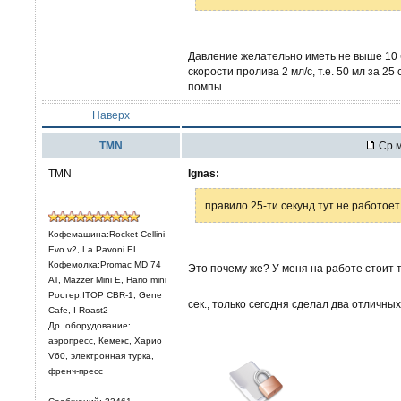
Давление желательно иметь не выше 10 
скорости пролива 2 мл/с, т.е. 50 мл за 25
помпы.
Наверх
TMN
Ср м
TMN
Ignas:
правило 25-ти секунд тут не работоет
Кофемашина:Rocket Cellini
Evo v2, La Pavoni EL
Кофемолка:Promac MD 74
Это почему же? У меня на работе стоит 
AT, Mazzer Mini E, Hario mini
Ростер:ITOP CBR-1, Gene
сек., только сегодня сделал два отличных
Cafe, I-Roast2
Др. оборудование:
аэропресс, Кемекс, Харио
V60, электронная турка,
френч-пресс