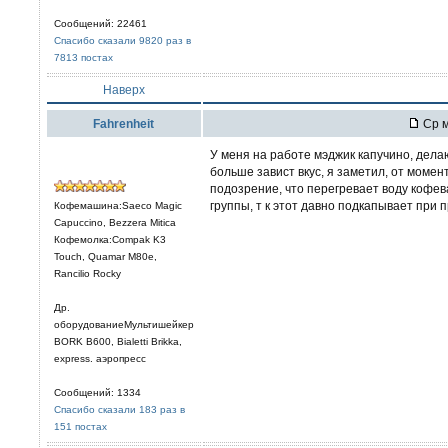
Сообщений: 22461
Спасибо сказали 9820 раз в
7813 постах
Наверх
Fahrenheit
Ср м
У меня на работе мэджик капучино, дел
больше завист вкус, я заметил, от момен
подозрение, что перегревает воду кофева
группы, т к этот давно подкапывает при п
Кофемашина:Saeco Magic
Capuccino, Bezzera Mitica
Кофемолка:Compak K3
Touch, Quamar M80e,
Rancilio Rocky
Др.
оборудованиеМультишейкер
BORK B600, Bialetti Brikka,
express. аэропресс
Сообщений: 1334
Спасибо сказали 183 раз в
151 постах