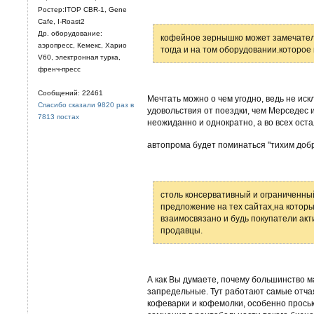
Ростер:ITOP CBR-1, Gene
Cafe, I-Roast2
Др. оборудование:
кофейное зернышко может замечатель
аэропресс, Кемекс, Харио
тогда и на том оборудовании.которое
V60, электронная турка,
френч-пресс
Сообщений: 22461
Мечтать можно о чем угодно, ведь не ис
Спасибо сказали 9820 раз в
удовольствия от поездки, чем Мерседес и
7813 постах
неожиданно и однократно, а во всех ост
автопрома будет поминаться "тихим доб
столь консервативный и ограниченны
предложение на тех сайтах,на которы
взаимосвязано и будь покупатели акт
продавцы.
А как Вы думаете, почему большинство м
запредельные. Тут работают самые отча
кофеварки и кофемолки, особенно прось