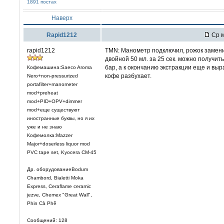
1891 постах
Наверх
Rapid1212
Ср м
rapid1212
TMN: Манометр подключил, рожок замени
двойной 50 мл. за 25 сек. можно получить
бар, а к окончанию экстракции еще и выра
Кофемашина:Saeco Aroma
кофе разбухает.
Nero+non-pressurized
portafilter+manometer
mod+preheat
mod+PID+OPV+dimmer
mod+еще существуют
иностранные буквы, но я их
уже и не знаю
Кофемолка:Mazzer
Major+doserless liquor mod
PVC tape set, Kyocera CM-45
Др. оборудованиеBodum
Chambord, Bialetti Moka
Express, Ceraflame ceramic
jezve, Chemex "Great Wall",
Phin Cà Phê
Сообщений: 128