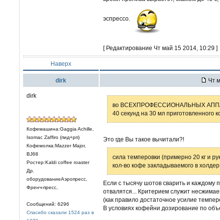
эспрессо.
[ Редактирование Чт май 15 2014, 10:29 ]
Наверх
dirk
Чт м
dirk
во ВСЕХПРОФЕССИОНАЛЬНЫХ АППАРАТ
40 секунд на 30 мл приготовленного к
Кофемашина:Gaggia Achille,
Isomac Zaffiro (пид+рп)
Это где Вы такое вычитали?!
Кофемолка:Mazzer Major,
BJ68
сила темперовки (примерно 20 кг и р
Ростер:Kaldi coffee roaster
кол-во кофе закладываемого в холдер
Др.
оборудованиеАэропресс,
Если с тысячу шотов сварить и каждому п
Френч-пресс,
отвалятся... Критерием служит несжима
(как правило достаточное усилие темперо
Сообщений: 6296
В условиях кофейни дозирование по объ
Спасибо сказали 1524 раз в