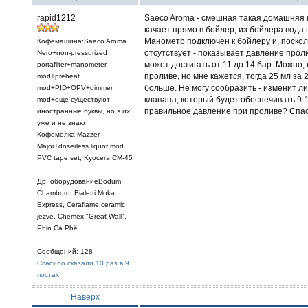
rapid1212
Saeco Aroma - смешная такая домашняя к
качает прямо в бойлер, из бойлера вода 
Манометр подключен к бойлеру и, поскол
Кофемашина:Saeco Aroma
отсутствует - показывает давление проли
Nero+non-pressurized
может достигать от 11 до 14 бар. Можно,
portafilter+manometer
проливе, но мне кажется, тогда 25 мл за 
mod+preheat
больше. Не могу сообразить - изменит ли
mod+PID+OPV+dimmer
клапана, который будет обеспечивать 9-
mod+еще существуют
правильное давление при проливе? Спа
иностранные буквы, но я их
уже и не знаю
Кофемолка:Mazzer
Major+doserless liquor mod
PVC tape set, Kyocera CM-45
Др. оборудованиеBodum
Chambord, Bialetti Moka
Express, Ceraflame ceramic
jezve, Chemex "Great Wall",
Phin Cà Phê
Сообщений: 128
Спасибо сказали 10 раз в 9
постах
Наверх