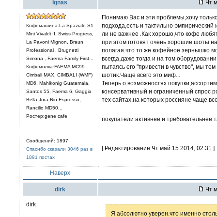
Ignas
Чт м
Понимаю Вас и эти проблемы,хочу только
подхода,есть и тактильно-эмпирический 
Кофемашина:La Spaziale S1
ли не важнее .Как хорошо,что кофе любят
Mini Vivaldi II, Swiss Progress,
при этом готовят очень хорошие шоты н
La Pavoni Mignon, Braun
полагая.что то же кофейное зернышко м
Professional , Brugnetti
всегда,даже тогда и на том оборудовани
Simona , Faema Family First...
пытаясь его "привести в чувство", мы те
Кофемолка:FAEMA MC99 ,
шотик.Чаще всего это миф...
Cimbali MAX, CIMBALI (WMF)
Теперь о возможностях покупки,ассортим
MD6, Mahlkonig Guatemala,
консервативный и ограниченный спрос р
Santos 55, Faema 6, Gaggia
тех сайтах,на которых россияне чаще вс
Bella,Jura Rio Espresso,
Rancilio MD50...
Ростер:gene cafe
покупатели активнее и требовательнее.
Сообщений: 1897
[ Редактирование Чт май 15 2014, 02:31 ]
Спасибо сказали 3046 раз в
1891 постах
Наверх
dirk
Чт м
dirk
Я абсолютно уверен.что именно стол