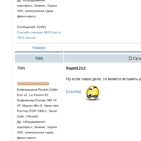
Др. оборудование:
аэропресс, Кемекс, Харио
V60, электронная турка,
френч-пресс
Сообщений: 22461
Спасибо сказали 9820 раз в
7813 постах
Наверх
TMN
Ср м
TMN
Rapid1212:
Ну если такое дело, то можете вставить
Кофемашина:Rocket Cellini
[ссылка]-
Evo v2, La Pavoni EL
Кофемолка:Promac MD 74
AT, Mazzer Mini E, Hario mini
Ростер:ITOP CBR-1, Gene
Cafe, I-Roast2
Др. оборудование:
аэропресс, Кемекс, Харио
V60, электронная турка,
френч-пресс