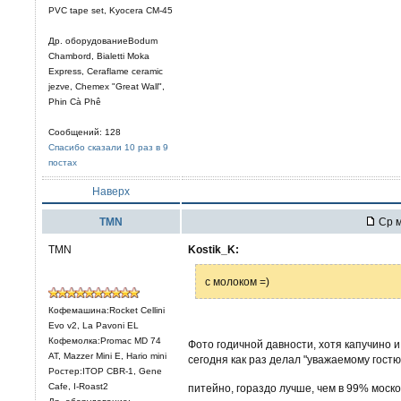
PVC tape set, Kyocera CM-45
Др. оборудованиеBodum
Chambord, Bialetti Moka
Express, Ceraflame ceramic
jezve, Chemex "Great Wall",
Phin Cà Phê
Сообщений: 128
Спасибо сказали 10 раз в 9
постах
Наверх
TMN
Ср м
TMN
Kostik_K:
с молоком =)
Кофемашина:Rocket Cellini
Evo v2, La Pavoni EL
Кофемолка:Promac MD 74
Фото годичной давности, хотя капучино 
AT, Mazzer Mini E, Hario mini
сегодня как раз делал "уважаемому гостю
Ростер:ITOP CBR-1, Gene
Cafe, I-Roast2
питейно, гораздо лучше, чем в 99% моск