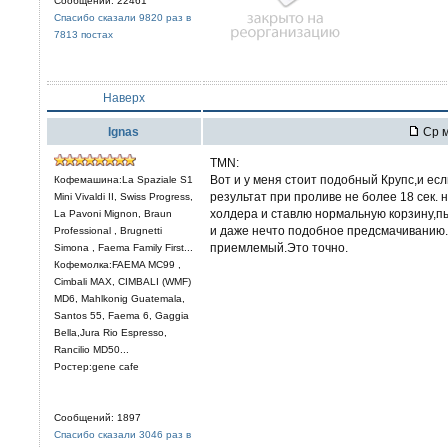
Сообщений: 22461
Спасибо сказали 9820 раз в
7813 постах
Наверх
Ignas
Ср м
TMN:
Вот и у меня стоит подобный Крупс,и ес
Кофемашина:La Spaziale S1
результат при проливе не более 18 сек. 
Mini Vivaldi II, Swiss Progress,
холдера и ставлю нормальную корзину,
La Pavoni Mignon, Braun
и даже нечто подобное предсмачиванию.т
Professional , Brugnetti
приемлемый.Это точно.
Simona , Faema Family First...
Кофемолка:FAEMA MC99 ,
Cimbali MAX, CIMBALI (WMF)
MD6, Mahlkonig Guatemala,
Santos 55, Faema 6, Gaggia
Bella,Jura Rio Espresso,
Rancilio MD50...
Ростер:gene cafe
Сообщений: 1897
Спасибо сказали 3046 раз в