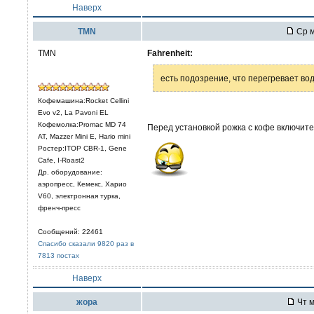
Наверх
TMN
Ср м
TMN
Fahrenheit:
есть подозрение, что перегревает во
Кофемашина:Rocket Cellini
Evo v2, La Pavoni EL
Кофемолка:Promac MD 74
Перед установкой рожка с кофе включите 
AT, Mazzer Mini E, Hario mini
Ростер:ITOP CBR-1, Gene
Cafe, I-Roast2
Др. оборудование:
аэропресс, Кемекс, Харио
V60, электронная турка,
френч-пресс
Сообщений: 22461
Спасибо сказали 9820 раз в
7813 постах
Наверх
жора
Чт м