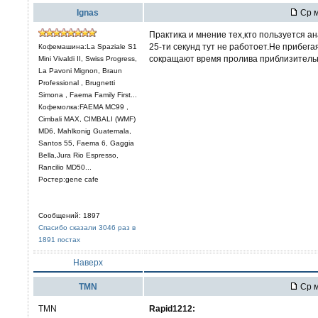
Ignas
Ср м
Практика и мнение тех,кто пользуется а
25-ти секунд тут не работоет.Не прибега
Кофемашина:La Spaziale S1
сокращают время пролива приблизительно
Mini Vivaldi II, Swiss Progress,
La Pavoni Mignon, Braun
Professional , Brugnetti
Simona , Faema Family First...
Кофемолка:FAEMA MC99 ,
Cimbali MAX, CIMBALI (WMF)
MD6, Mahlkonig Guatemala,
Santos 55, Faema 6, Gaggia
Bella,Jura Rio Espresso,
Rancilio MD50...
Ростер:gene cafe
Сообщений: 1897
Спасибо сказали 3046 раз в
1891 постах
Наверх
TMN
Ср м
TMN
Rapid1212: