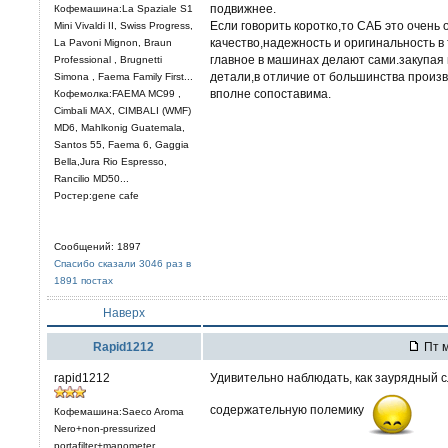
подвижнее.
Кофемашина:La Spaziale S1
Если говорить коротко,то САБ это очень 
Mini Vivaldi II, Swiss Progress,
качество,надежность и оригинальность в
La Pavoni Mignon, Braun
главное в машинах делают сами.закупая
Professional , Brugnetti
детали,в отличие от большинства произ
Simona , Faema Family First...
вполне сопоставима.
Кофемолка:FAEMA MC99 ,
Cimbali MAX, CIMBALI (WMF)
MD6, Mahlkonig Guatemala,
Santos 55, Faema 6, Gaggia
Bella,Jura Rio Espresso,
Rancilio MD50...
Ростер:gene cafe
Сообщений: 1897
Спасибо сказали 3046 раз в
1891 постах
Наверх
Rapid1212
Пт м
rapid1212
Удивительно наблюдать, как заурядный 
содержательную полемику
Кофемашина:Saeco Aroma
Nero+non-pressurized
portafilter+manometer