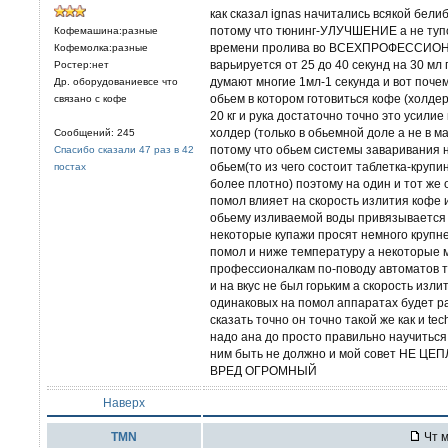
как сказал ignas начитались всякой бел
потому что тюнинг-УЛУЧШЕНИЕ а не тупо
Кофемашина:разные
времени пролива во ВСЕХПРОФЕССИОН
Кофемолка:разные
варьируется от 25 до 40 секунд на 30 мл
Ростер:нет
думают многие 1мл-1 секунда и вот поче
Др. оборудованиевсе что
обьем в котором готовиться кофе (холде
связано с кофе
20 кг и рука достаточно точно это усили
холдер (только в обьемной доле а не в м
Сообщений: 245
потому что обьем системы заваривания 
Спасибо сказали 47 раз в 42
обьем(то из чего состоит таблетка-круп
постах
более плотно) поэтому на один и тот же
помол влияет на скорость излития кофе и
обьему изливаемой воды привязывается к
некоторые купажи просят немного крупн
помол и ниже температуру а некоторые 
профессионалкам по-поводу автоматов т
и на вкус не был горьким а скорость изл
одинаковых на помол аппаратах будет ра
сказать точно он точно такой же как и te
надо ана до просто правильно научиться
ним быть не должно и мой совет НЕ Ц
ВРЕД ОГРОМНЫЙ
Наверх
TMN
Чт м