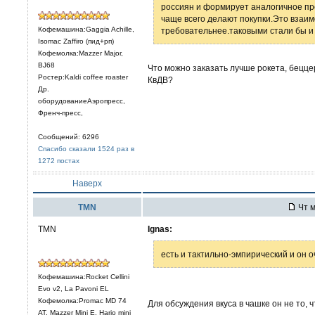
россиян и формирует аналогичное пр
чаще всего делают покупки.Это взаим
Кофемашина:Gaggia Achille,
требовательнее.таковыми стали бы и
Isomac Zaffiro (пид+рп)
Кофемолка:Mazzer Major,
BJ68
Что можно заказать лучше рокета, беццер
Ростер:Kaldi coffee roaster
КвДВ?
Др.
оборудованиеАэропресс,
Френч-пресс,
Сообщений: 6296
Спасибо сказали 1524 раз в
1272 постах
Наверх
TMN
Чт м
TMN
Ignas:
есть и тактильно-эмпирический и он 
Кофемашина:Rocket Cellini
Evo v2, La Pavoni EL
Кофемолка:Promac MD 74
Для обсуждения вкуса в чашке он не то, 
AT, Mazzer Mini E, Hario mini