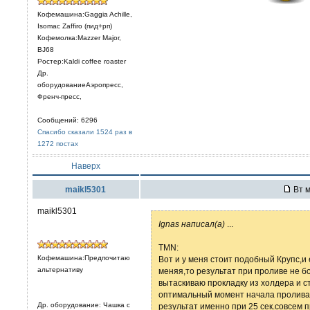
Кофемашина:Gaggia Achille,
Isomac Zaffiro (пид+рп)
Кофемолка:Mazzer Major,
BJ68
Ростер:Kaldi coffee roaster
Др.
оборудованиеАэропресс,
Френч-пресс,
Сообщений: 6296
Спасибо сказали 1524 раз в
1272 постах
Наверх
maikl5301
Вт м
maikl5301
Ignas написал(а)
...
TMN:
Кофемашина:Предпочитаю
Вот и у меня стоит подобный Крупс,и
альтернативу
меняя,то результат при проливе не бо
вытаскиваю прокладку из холдера и 
оптимальный момент начала пролива
Др. оборудование: Чашка с
результат именно при 25 сек.совсем 