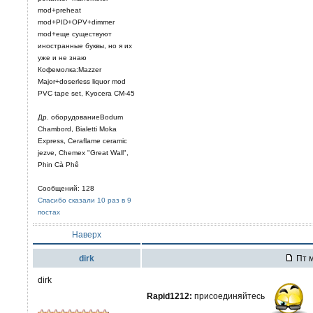
mod+preheat
mod+PID+OPV+dimmer
mod+еще существуют
иностранные буквы, но я их
уже и не знаю
Кофемолка:Mazzer
Major+doserless liquor mod
PVC tape set, Kyocera CM-45
Др. оборудованиеBodum
Chambord, Bialetti Moka
Express, Ceraflame ceramic
jezve, Chemex "Great Wall",
Phin Cà Phê
Сообщений: 128
Спасибо сказали 10 раз в 9
постах
Наверх
dirk
Пт м
dirk
Rapid1212:
присоединяйтесь