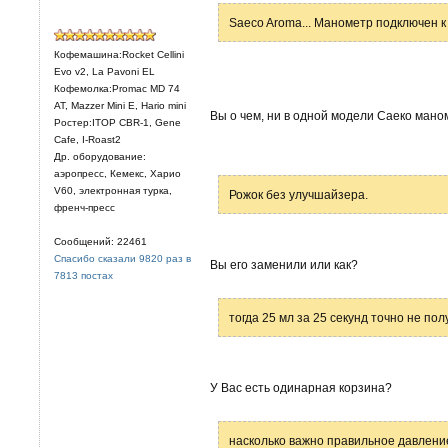
Saeco Aroma... Манометр подключен к
Кофемашина:Rocket Cellini
Evo v2, La Pavoni EL
Кофемолка:Promac MD 74
AT, Mazzer Mini E, Hario mini
Вы о чем, ни в одной модели Саеко мано
Ростер:ITOP CBR-1, Gene
Cafe, I-Roast2
Др. оборудование:
аэропресс, Кемекс, Харио
V60, электронная турка,
Рожок без улучшайзера.
френч-пресс
Сообщений: 22461
Спасибо сказали 9820 раз в
Вы его заменили или как?
7813 постах
тогда 25 мл за 25 секунд точно не пол
У Вас есть одинарная корзина?
насколько важно правильное давлени