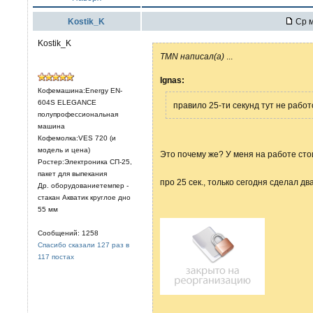
Kostik_K
Ср м
Kostik_K
TMN написал(а)
...
Ignas:
Кофемашина:Energy EN-
604S ELEGANCE
правило 25-ти секунд тут не работ
полупрофессиональная
машина
Кофемолка:VES 720 (и
модель и цена)
Это почему же? У меня на работе сто
Ростер:Электроника СП-25,
пакет для выпекания
про 25 сек., только сегодня сделал дв
Др. оборудованиетемпер -
стакан Акватик круглое дно
55 мм
Сообщений: 1258
Спасибо сказали 127 раз в
117 постах