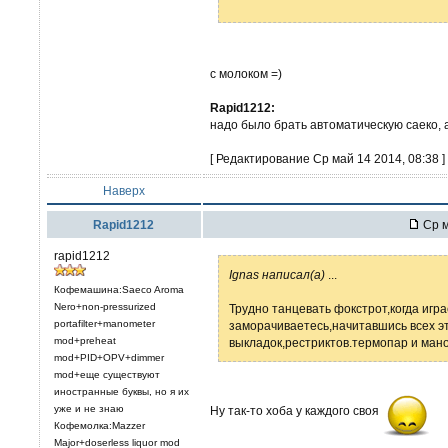
с молоком =)
Rapid1212:
надо было брать автоматическую саеко, 
[ Редактирование Ср май 14 2014, 08:38 ]
Наверх
Rapid1212
Ср м
rapid1212
Ignas написал(а)
...
Кофемашина:Saeco Aroma
Nero+non-pressurized
Трудно танцевать фокстрот,когда играе
portafilter+manometer
заморачиваетесь,начитавшись всех э
mod+preheat
выкладок,рестриктов.термопар и мано
mod+PID+OPV+dimmer
mod+еще существуют
иностранные буквы, но я их
уже и не знаю
Ну так-то хоба у каждого своя
Кофемолка:Mazzer
Major+doserless liquor mod