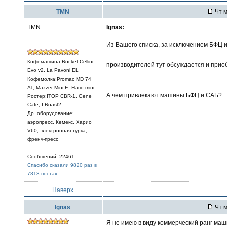
TMN
Чт м
TMN
Ignas:
Из Вашего списка, за исключением БФЦ 
Кофемашина:Rocket Cellini
производителей тут обсуждается и прио
Evo v2, La Pavoni EL
Кофемолка:Promac MD 74
AT, Mazzer Mini E, Hario mini
А чем привлекают машины БФЦ и САБ?
Ростер:ITOP CBR-1, Gene
Cafe, I-Roast2
Др. оборудование:
аэропресс, Кемекс, Харио
V60, электронная турка,
френч-пресс
Сообщений: 22461
Спасибо сказали 9820 раз в
7813 постах
Наверх
Ignas
Чт м
Я не имею в виду коммерческий ранг маш