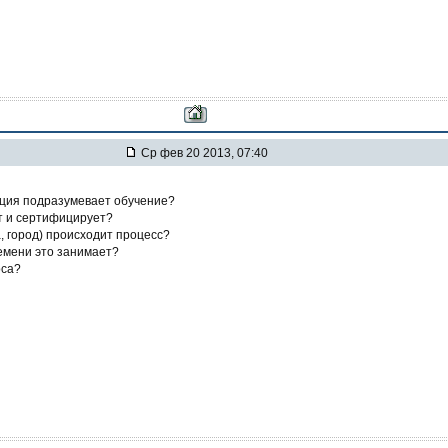
Ср фев 20 2013, 07:40
ция подразумевает обучение?
ет и сертифицирует?
а, город) происходит процесс?
ремени это занимает?
оса?