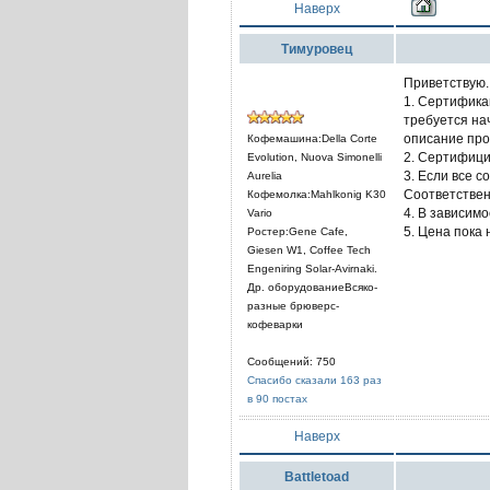
Наверх
Тимуровец
Приветствую.
1. Сертифика
требуется на
описание про
Кофемашина:Della Corte
2. Сертифици
Evolution, Nuova Simonelli
3. Если все с
Aurelia
Соответствен
Кофемолка:Mahlkonig K30
4. В зависимо
Vario
5. Цена пока 
Ростер:Gene Cafe,
Giesen W1, Coffee Tech
Engeniring Solar-Avirnaki.
Др. оборудованиеВсяко-
разные брюверс-
кофеварки
Сообщений: 750
Спасибо сказали 163 раз
в 90 постах
Наверх
Battletoad