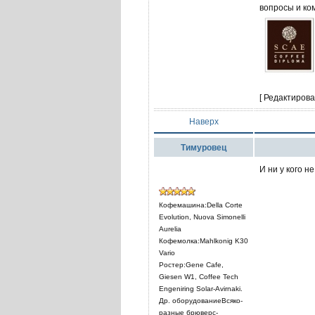
вопросы и ко
[ Редактирова
Наверх
Тимуровец
И ни у кого 
Кофемашина:Della Corte
Evolution, Nuova Simonelli
Aurelia
Кофемолка:Mahlkonig K30
Vario
Ростер:Gene Cafe,
Giesen W1, Coffee Tech
Engeniring Solar-Avirnaki.
Др. оборудованиеВсяко-
разные брюверс-