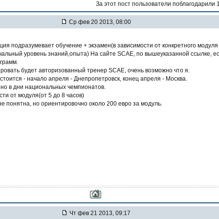
За этот пост пользователи поблагодарили 
Ср фев 20 2013, 08:00
ция подразумевает обучение + экзамен(в зависимости от конкретного модуля
чальный уровень знаний,опыта) На сайте SCAE, по вышеуказанной ссылке, е
грамм.
ровать будет авторизованный тренер SCAE, очень возможно что я.
остоится - начало апреля - Днепропетровск, конец апреля - Москва.
но в дни национальных чемпионатов.
сти от модуля(от 5 до 8 часов)
не понятна, но ориентировочно около 200 евро за модуль.
Чт фев 21 2013, 09:17