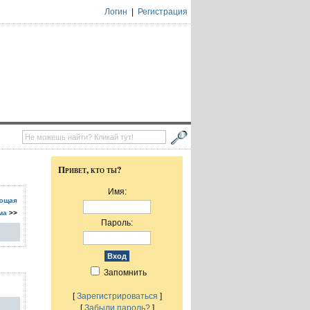
Логин
|
Регистрация
Привет, кто ты?
Имя:
ющая
ма
>>
Пароль:
Запомнить
[
Зарегистрироваться
]
[
Забыли пароль?
]