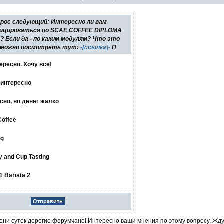
рос следующий: Интересно ли вам
ицироваться по SCAE COFFEE DIPLOMA
 Если да - по каким модулям? Что это
 можно посмотреть тут:
-[ссылка]-
П
ересно. Хочу все!
е интересно
сно, но денег жалко
Coffee
ng
y and Cup Tasting
1 Barista 2
ени суток дорогие форумчане! Интересно ваши мнения по этому вопросу. Жд