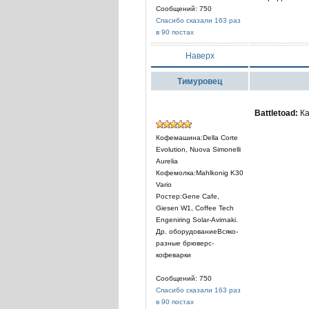
Сообщений: 750
Спасибо сказали 163 раз
в 90 постах
Наверх
Тимуровец
Battletoad:
Ка
Кофемашина:Della Corte
Evolution, Nuova Simonelli
Aurelia
Кофемолка:Mahlkonig K30
Vario
Ростер:Gene Cafe,
Giesen W1, Coffee Tech
Engeniring Solar-Avirnaki.
Др. оборудованиеВсяко-
разные брюверс-
кофеварки
Сообщений: 750
Спасибо сказали 163 раз
в 90 постах