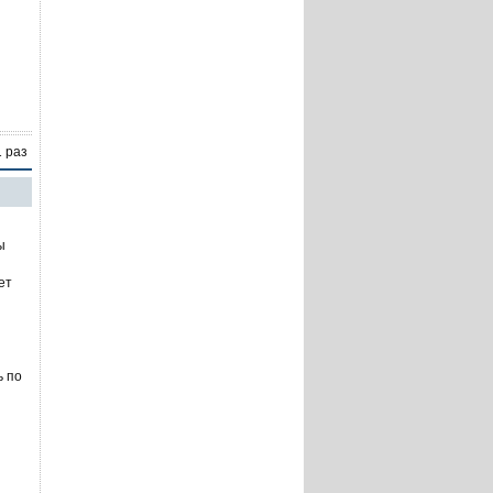
1 раз
ы
ет
ь по