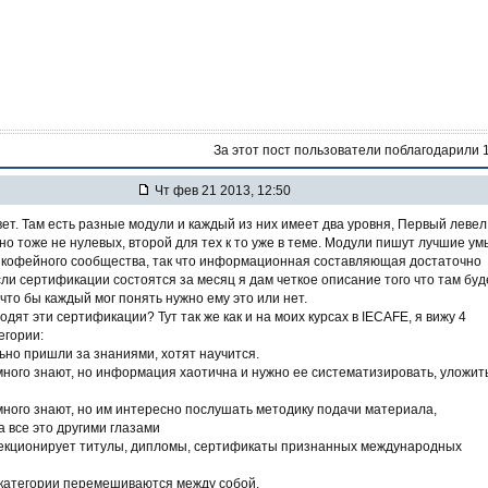
За этот пост пользователи поблагодарили 
Чт фев 21 2013, 12:50
вет. Там есть разные модули и каждый из них имеет два уровня, Первый левел
но тоже не нулевых, второй для тех к то уже в теме. Модули пишут лучшие ум
 кофейного сообщества, так что информационная составляющая достаточно
сли сертификации состоятся за месяц я дам четкое описание того что там буд
что бы каждый мог понять нужно ему это или нет.
одят эти сертификации? Тут так же как и на моих курсах в IECAFE, я вижу 4
егории:
льно пришли за знаниями, хотят научится.
е много знают, но информация хаотична и нужно ее систематизировать, уложит
 много знают, но им интересно послушать методику подачи материала,
а все это другими глазами
ллекционирует титулы, дипломы, сертификаты признанных международных
 категории перемешиваются между собой.