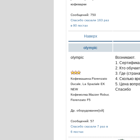
кофеварки
Сообщений: 750
Спасибо сказали 163 раз
в 90 постах
Наверх
olympic
olympic
Возникают.
1. Сертифика
2. Кто обуча
3. Где (стран
4. Сколько в
Кофемашина:Fiorenzato
5. Цена вопр
Ducale, La Spaziale EK
Спасибо
NEW
Кофемолка:Mazzer Robur,
Fiorenzato F5
Др. оборудование[ой]
Сообщений: 57
Спасибо сказали 7 раз в
6 постах