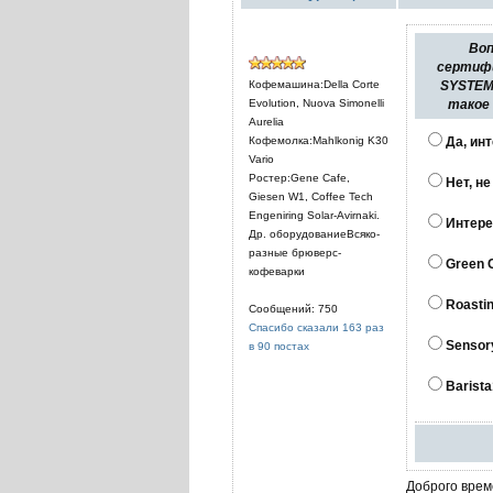
Воп
сертиф
Кофемашина:Della Corte
SYSTEM?
Evolution, Nuova Simonelli
такое
Aurelia
Кофемолка:Mahlkonig K30
Да, инт
Vario
Ростер:Gene Cafe,
Нет, н
Giesen W1, Coffee Tech
Engeniring Solar-Avirnaki.
Интере
Др. оборудованиеВсяко-
разные брюверс-
Green 
кофеварки
Roasti
Сообщений: 750
Спасибо сказали 163 раз
Sensor
в 90 постах
Barista
Доброго врем