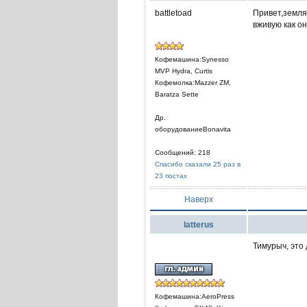
battletoad
Привет,земляк
вживую как он
Кофемашина:Synesso
MVP Hydra, Curtis
Кофемолка:Mazzer ZM,
Baratza Sette
Др.
оборудованиеBonavita
Сообщений: 218
Спасибо сказали 25 раз в
23 постах
Наверх
latterus
Тимурыч, это 
Кофемашина:AeroPress