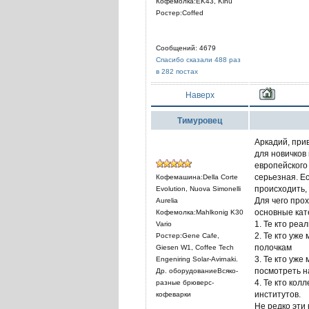
Кофемолка:EK43, Kinu
Ростер:Coffed
Сообщений: 4679
Спасибо сказали 488 раз
в 282 постах
Наверх
Тимуровец
Аркадий, при
для новичков 
европейского
серьезная. Е
Кофемашина:Della Corte
происходить, 
Evolution, Nuova Simonelli
Для чего прох
Aurelia
основные кат
Кофемолка:Mahlkonig K30
1. Те кто реа
Vario
2. Те кто уж
Ростер:Gene Cafe,
полочкам
Giesen W1, Coffee Tech
3. Те кто уже
Engeniring Solar-Avirnaki.
посмотреть н
Др. оборудованиеВсяко-
4. Те кто ко
разные брюверс-
институтов.
кофеварки
Не редко эти