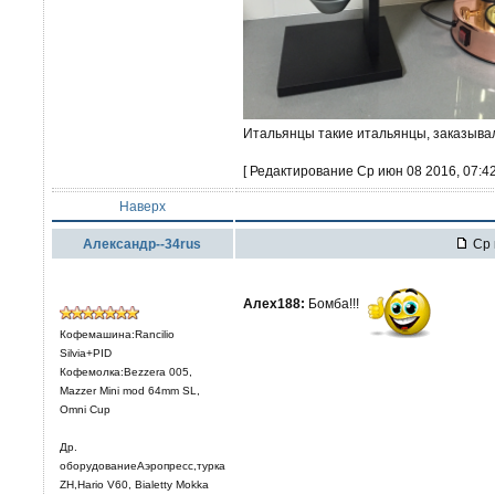
Итальянцы такие итальянцы, заказыва
[ Редактирование Ср июн 08 2016, 07:42
Наверх
Александр--34rus
Ср 
Алех188:
Бомба!!!
Кофемашина:Rancilio
Silvia+PID
Кофемолка:Bezzera 005,
Mazzer Mini mod 64mm SL,
Omni Cup
Др.
оборудованиеАэропресс,турка
ZH,Hario V60, Bialetty Mokka