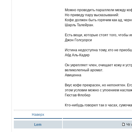
Можно проводить параллели между кофе
Но приведу пару высказываний:
Кофе должен быть горячим как ад, черны
Шарль Талейран.
Есть вещи, которые стоят того, чтобы 
Джон Голсуорси
Истина недоступна тому, кто не приобщ
Абд Аль-Кадир
Он укрепляет член, очищает кожу и уст
великолепный аромат.
Авиценна
Вкус кофе прекрасен, но непонятен. Ег
этом условии можно с упоением наслаж
Гюстав Флобер
Кто-нибудь говорил так о часах, сумочк
Наверх
Lem
Чт 