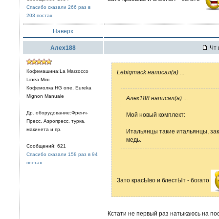
Спасибо сказали 266 раз в
203 постах
Наверх
Алех188
Чт 
Кофемашина:La Marzocco
Lebigmack написал(а)
...
Linea Mini
Кофемолка:HG one, Eureka
Mignon Manuale
Алех188 написал(а)
...
Др. оборудование:Френч-
Мой новый комплект:
Пресс, Аэропресс, турка,
макинета и пр.
Итальянцы такие итальянцы, за
медь.
Сообщений: 621
Спасибо сказали 158 раз в 94
постах
Зато красЫво и блестЫт - богато
Кстати не первый раз натыкаюсь на пос