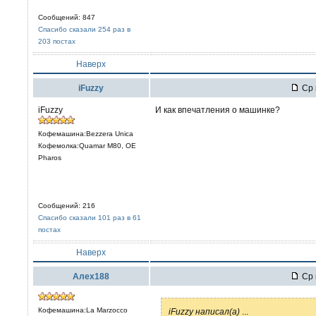
Сообщений: 847
Спасибо сказали 254 раз в
203 постах
Наверх
iFuzzy
Ср 
iFuzzy
И как впечатления о машинке?
Кофемашина:Bezzera Unica
Кофемолка:Quamar M80, OE
Pharos
Сообщений: 216
Спасибо сказали 101 раз в 61
постах
Наверх
Алех188
Ср 
Кофемашина:La Marzocco
iFuzzy написал(а)
...