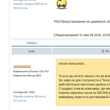
Спасибо сказали 9820 раз в
7813 постах
PSS Прошу прощения не сдержался, бо
[ Редактирование Чт июн 09 2016, 10:05
Наверх
Lem
Чт 
micola написал(а)
...
Кофемашина:Promac Club PU
Кофемолка:Macap MC6
То есть вы хотите сказать что во вс
3к+ евро не для статусности и "бога
действительно настолько удобны и 
Страдают этим во всем мире, где мог
Сообщений: 1060
покупку наручных часов за 300 000 
Спасибо сказали 536 раз в
кофеварку, когда есть растворимый 
371 постах