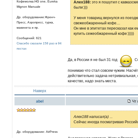
Кофемолка:HG one, Eureka
Алех188:
это я пошутил с кавказски
Mignon Manuale
были:)))
Др. оборудование:Френч-
У меня товарищ вернулся из поездк
Пресс, Аэропресс, турка,
свежеобжаренный кофе....
макинета и пр.
Он мне в эпитетах пересказал как е
купить сежеобжаренный кофе:)))))
Сообщений: 621
Спасибо сказали 158 раз в 94
постах
Да, в России я не был 31 год
Се
понимаю что стал совсем чужим. Насчё
действительно задача нетривиальная,
качество, надо знать места.
Наверх
abel
Чт 
Алех188 написал(а)
...
Сейчас иногда посматриваю Российс
Др. оборудование: AirPress