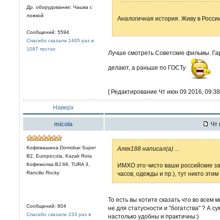
Др. оборудование: Чашка с
ложкой
Аналогичная история. Живу в России
Сообщений: 5594
Спасибо сказали 1465 раз в
1087 постах
Лучше смотреть Советские фильмы. Гар
делают, а раньше по ГОСТу
[ Редактирование Чт июн 09 2016, 09:38
Наверх
micola
Чт 
Кофемашина:Domobar Super
Алех188 написал(а)
...
B2, Europiccola, Kazak Rota
Кофемолка:BJ 68, TURA 3,
ИМХО это чисто ваши российские за
Rancilio Rocky
часов, одежды и пр.), тут никто эти
То есть вы хотите сказать что во всем 
Сообщений: 804
не для статусности и "богатства" ? А 
Спасибо сказали 233 раз в
настолько удобны и практичны:)