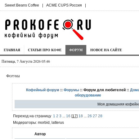
Sweet Beans Coffee
|
ACME CUPS Россия
|
ГЛАВНАЯ
СТАТЬИ ПРО КОФЕ
ФОРУМ
НОВОЕ НА САЙТЕ
Пятница, 7 Августа 2026 05:46
Форумы
Кофейный форум
::
Форумы
:: Форум для любителей ::
Дом
оборудование
Моя домашняя кофейня
Переход на страницу
1
2
3
...
16
[
17
]
18
...
26
27
28
Модераторы: morbid, latterus
Автор