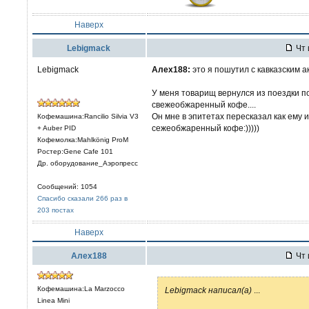
Наверх
Lebigmack
Чт 
Lebigmack
Алех188:
это я пошутил с кавказским ак
У меня товарищ вернулся из поездки п
свежеобжаренный кофе....
Он мне в эпитетах пересказал как ему 
Кофемашина:Rancilio Silvia V3
сежеобжаренный кофе:)))))
+ Auber PID
Кофемолка:Mahlkönig ProM
Ростер:Gene Cafe 101
Др. оборудование_Аэропресс
Сообщений: 1054
Спасибо сказали 266 раз в
203 постах
Наверх
Алех188
Чт 
Кофемашина:La Marzocco
Lebigmack написал(а)
...
Linea Mini