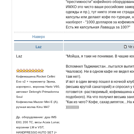
"престижности" кофейного оборудования
ИМХО это чисто ваши российские заморо
одежды и пр.), тут никто этим не стра
капсулы или делают кофе по-турецки, 
наоборот - "1000 долларов за кофемолк
Есть же капсульная Лавацца за 100?"
Наверх
Laz
Чт 
Laz
"Мойша, я таки не понимаю. В чашке ко
Вспомнил Таджикистан...пытался выпит
Чкаловск). Ни в одном кафе не видел к
там нет).
Кофемашина:Rocket Cellini
И вот в один вечер пошел в ночной клу
Evo v2 + термометр Эрика,
(весьма крутой санаторий) и спросил у 
аэропресс, воронка Hario V60,
готовится -растворимый, кофемашина и
автомат Delonghi Primadonna
подобного). На что получил весьма за
Soul
"Как из чего? Кофе, сахар,кипяток....На
Кофемолка:Mazzer Mini E (A),
)))))))))))
ручная молка Kinu M47
Др. оборудование: душ IMS
E61 200 TC, весы Acaia Lunar,
корзинки LM и VST,
HANDPRESSO AUTO SET (+