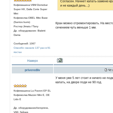
Согласен. Начнет капать-заменю кра
Кофемашина:VBM Domobar
и не каждый день...;)
Super HX, Dalla Corte Super
Mini
Кофемолка:OBEL Mito Base
(Santos burrs)
Кран можно отремонтировать. На место
Ростер:Jimatu I’Tany
сечением чуть меньше 1 мм.
Др. оборудование: Bialetti
Dama
Сообщений: 1067
Спасибо сказали 137 раз в 91
постах
Наверх
priveredliv
Чт 
У меня уже 5 лет стоит и ничего не под
капать, на дворе поди не 90 год.
Кофемашина:La Pavoni EP EL
Кофемолка:Mazzer Mini E, OE
Lido E
Др. оборудованиеAeropress,
V60, Гейзер