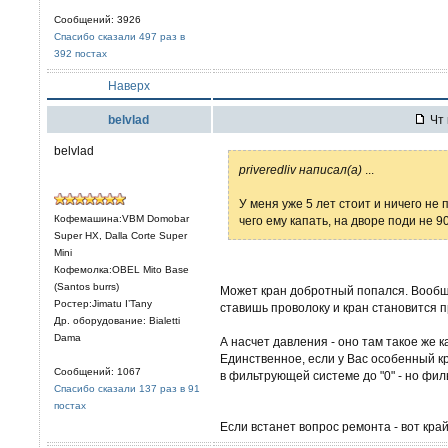
Сообщений: 3926
Спасибо сказали 497 раз в
392 постах
Наверх
belvlad
Чт 
belvlad
priveredliv написал(а)
...
У меня уже 5 лет стоит и ничего не 
Кофемашина:VBM Domobar
чего ему капать, на дворе поди не 90
Super HX, Dalla Corte Super
Mini
Кофемолка:OBEL Mito Base
(Santos burrs)
Может кран добротный попался. Вообщ
Ростер:Jimatu I’Tany
ставишь проволоку и кран становится 
Др. оборудование: Bialetti
Dama
А насчет давления - оно там такое же к
Единственное, если у Вас особенный к
Сообщений: 1067
в фильтрующей системе до "0" - но фил
Спасибо сказали 137 раз в 91
постах
Если встанет вопрос ремонта - вот кра