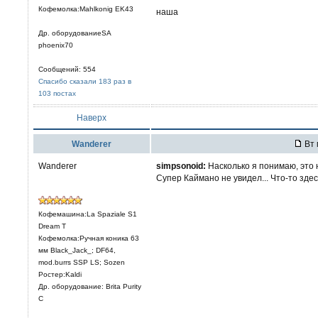
Кофемолка:Mahlkonig EK43
наша
Др. оборудованиеSA
phoenix70
Сообщений: 554
Спасибо сказали 183 раз в
103 постах
Наверх
Wanderer
Вт 
Wanderer
simpsonoid:
Насколько я понимаю, это н
Супер Каймано не увидел... Что-то здесь
Кофемашина:La Spaziale S1
Dream T
Кофемолка:Ручная коника 63
мм Black_Jack_; DF64,
mod.burrs SSP LS; Sozen
Ростер:Kaldi
Др. оборудование: Brita Purity
C