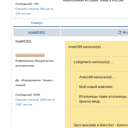
Аналогичная история. Живу в России.
Сообщений: 790
Спасибо сказали 206 раз в
150 постах
Наверх
maikl5301
Чт 
maikl5301
Алех188 написал(а)
...
Кофемашина:Предпочитаю
Lebigmack написал(а)
...
альтернативу
Алех188 написал(а)
...
Др. оборудование: Чашка с
ложкой
Мой новый комплект:
Сообщений: 5594
Итальянцы такие итальянцы,
Спасибо сказали 1465 раз в
бронза-медь.
1087 постах
Зато красЫво и блестЫт - богат