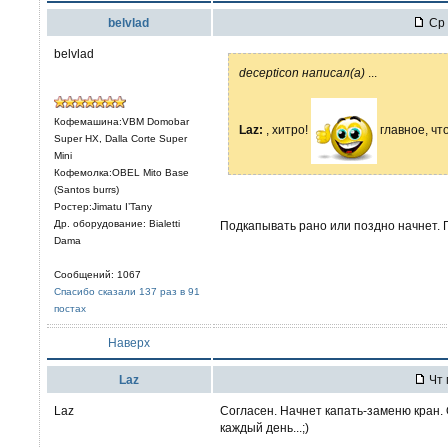
belvlad
Ср 
belvlad
decepticon написал(а)
...
Кофемашина:VBM Domobar
Laz:
, хитро!
главное, чт
Super HX, Dalla Corte Super
Mini
Кофемолка:OBEL Mito Base
(Santos burrs)
Ростер:Jimatu I’Tany
Др. оборудование: Bialetti
Подкапывать рано или поздно начнет. 
Dama
Сообщений: 1067
Спасибо сказали 137 раз в 91
постах
Наверх
Laz
Чт 
Laz
Согласен. Начнет капать-заменю кран. 
каждый день...;)