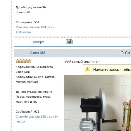
Др. оборудованиеSA
phoenix70
Сообщений: 554
Спасибо сказали 183 раз в
103 постах
Наверх
Алех188
Ср 
Мой новый комплект:
Кофемашина:La Marzocco
Нажмите здесь, чтобы 
Linea Mini
Кофемолка:HG one, Eureka
Mignon Manuale
Др. оборудование:Френч-
Пресс, Аэропресс, турка,
макинета и пр.
Сообщений: 621
Спасибо сказали 158 раз в 94
постах