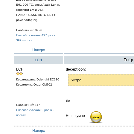
E61 200 TC, весы Acaia Lunar,
корзинки LM и VST,
HANDPRESSO AUTO SET (+
power adapter).
Сообщений: 3926
Спасибо сказали 497 раз в
392 постах
Наверх
LCH
Ср 
LCH
decepticon:
Кофемашина:Delonghi EC680
хитро!
Кофемолка:Graef CM702
Да ...
Сообщений: 117
Спасибо сказали 2 раз в 2
постах
Но не умно...
Наверх