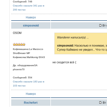
Сообщений: 746
Спасибо сказали 341 раз в
200 постах
Наверх
simpsonoid
Вт 
OSOM
Wanderer написал(а)
...
simpsonoid:
Насколько я понимаю, э
Кофемашина:La Marzocco
Супер Каймано не увидел... Что-то зд
ShotBrewer MP
Кофемолка:Mahlkonig EK43
не сходится всё (:
Др. оборудованиеSA
phoenix70
Сообщений: 554
Спасибо сказали 183 раз в
103 постах
Наверх
Rochefort
Вт 