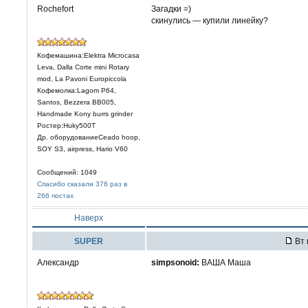
Rochefort
Загадки =)
скинулись — купили линейку?
Кофемашина:Elektra Microcasa
Leva, Dalla Corte mini Rotary
mod, La Pavoni Europiccola
Кофемолка:Lagom P64,
Santos, Bezzera BB005,
Handmade Kony burrs grinder
Ростер:Huky500T
Др. оборудованиеCeado hoop,
SOY S3, airpress, Hario V60
Сообщений: 1049
Спасибо сказали 376 раз в
266 постах
Наверх
SUPER
Вт 
Александр
simpsonoid:
ВАША Маша