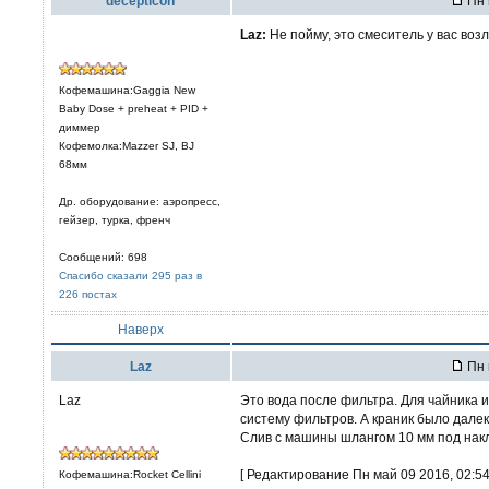
decepticon
Пн 
Laz:
Не пойму, это смеситель у вас воз
Кофемашина:Gaggia New
Baby Dose + preheat + PID +
диммер
Кофемолка:Mazzer SJ, BJ
68мм
Др. оборудование: аэропресс,
гейзер, турка, френч
Сообщений: 698
Спасибо сказали 295 раз в
226 постах
Наверх
Laz
Пн 
Laz
Это вода после фильтра. Для чайника 
систему фильтров. А краник было далеко
Слив с машины шлангом 10 мм под накл
[ Редактирование Пн май 09 2016, 02:54
Кофемашина:Rocket Cellini