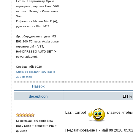
Evo v2 + термометр Эрика,
аэропресс, воронка Hario V60,
автомат Delonghi Primadonna
Soul
Кофемолка:Mazzer Mini E (A),
ручная молка Kinu M47
Др. оборудование: душ IMS
E61 200 TC, весы Acaia Lunar,
корзинки LM и VST,
HANDPRESSO AUTO SET (+
power adapter).
Сообщений: 3926
Спасибо сказали 497 раз в
392 постах
Наверх
decepticon
Пн 
Laz:
, хитро!
главное, чтобы
Кофемашина:Gaggia New
Baby Dose + preheat + PID +
[ Редактирование Пн май 09 2016, 05:02
диммер