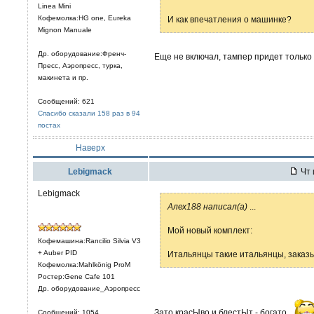
Linea Mini
Кофемолка:HG one, Eureka
И как впечатления о машинке?
Mignon Manuale
Др. оборудование:Френч-
Еще не включал, тампер придет только 
Пресс, Аэропресс, турка,
макинета и пр.
Сообщений: 621
Спасибо сказали 158 раз в 94
постах
Наверх
Lebigmack
Чт 
Lebigmack
Алех188 написал(а)
...
Мой новый комплект:
Кофемашина:Rancilio Silvia V3
+ Auber PID
Итальянцы такие итальянцы, заказ
Кофемолка:Mahlkönig ProM
Ростер:Gene Cafe 101
Др. оборудование_Аэропресс
Зато красЫво и блестЫт - богато
Сообщений: 1054