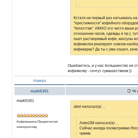
Кстати не первый раз натыкаюсь на 
"престижности" кофейного оборудов
"богатстве". ИМХО это чисто ваши р
отношении часов, одежды и пр.), ту
пьют растворимый кофе, капсулы ил
кофемолок реагируют совсем наобор
кофеварку? Да ты с ума сошел, заче
Ошибаетесь, и у нас большинство не ст
кофемолку - сочтут сумашествием ))
Наверх
maikl5301
Чт 
maikl5301
abel написал(а)
...
Кофемашина:Предпочитаю
Алех188 написал(а)
...
альтернативу
Сейчас иногда посматриваю Рос
чужим.