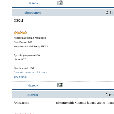
Наверх
simpsonoid
Вт 
OSOM
Кофемашина:La Marzocco
ShotBrewer MP
Кофемолка:Mahlkonig EK43
Др. оборудованиеSA
phoenix70
Сообщений: 554
Спасибо сказали 183 раз в
103 постах
Наверх
SUPER
Вт 
Александр
simpsonoid:
Хороша Маша, да не наша