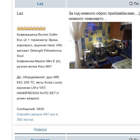
Laz
Пн 
Laz
За год немного оброс прибамбасами....;
немного темновато...
Кофемашина:Rocket Cellini
Evo v2 + термометр Эрика,
аэропресс, воронка Hario V60,
автомат Delonghi Primadonna
Soul
Кофемолка:Mazzer Mini E (A),
ручная молка Kinu M47
Др. оборудование: душ IMS
E61 200 TC, весы Acaia Lunar,
корзинки LM и VST,
HANDPRESSO AUTO SET (+
power adapter).
Сообщений: 3926
Спасибо сказали 497 раз в
392 постах
Наверх