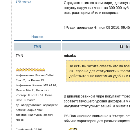
175 постах
Страдают этим во всем мире, где могут 
покупку наручных часов за 300 000 руб
есть растворимый или неспрессо.
[ Редактирование Чт июн 09 2016, 09:45
Наверх
TMN
Чт 
TMN
micola:
То есть вы хотите сказать что во вс
3к+ евро не для статусности и "бога
Кофемашина:Rocket Cellini
действительно настолько удобны и 
Evo v2, La Pavoni EL
Кофемолка:Promac MD 74 AT,
Mazzer Mini E, Hario mini
Ростер:ITOP CBR-1, Gene
В цивилизованном мире покупают "пр
Cafe, I-Roast2
соответствующего уровня доходов, а у 
Др. оборудование: аэропресс,
накупают "статусных" вещей, а живут в г
Кемекс, Харио V60,
электронная турка, френч-
PS Повышенное внимание к "статусност
пресс
обычно характерен для развивающихся 
Сообщений: 22461