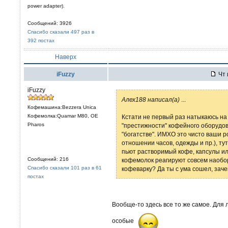
power adapter).
Сообщений: 3926
Спасибо сказали 497 раз в
392 постах
Наверх
iFuzzy
Чт 
iFuzzy
Алех188 написал(а)
...
Кофемашина:Bezzera Unica
Кофемолка:Quamar M80, OE
Кстати не первый раз натыкаюсь на 
Pharos
"престижности" кофейного оборудов
"богатстве". ИМХО это чисто ваши р
отношении часов, одежды и пр.), ту
пьют растворимый кофе, капсулы ил
Сообщений: 216
кофемолок реагируют совсем наобор
Спасибо сказали 101 раз в 61
кофеварку? Да ты с ума сошел, заче
постах
Вообще-то здесь все то же самое. Для л
особые