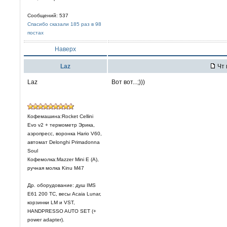
Сообщений: 537
Спасибо сказали 185 раз в 98
постах
Наверх
Laz
Чт 
Laz
Вот вот...;)))
Кофемашина:Rocket Cellini
Evo v2 + термометр Эрика,
аэропресс, воронка Hario V60,
автомат Delonghi Primadonna
Soul
Кофемолка:Mazzer Mini E (A),
ручная молка Kinu M47
Др. оборудование: душ IMS
E61 200 TC, весы Acaia Lunar,
корзинки LM и VST,
HANDPRESSO AUTO SET (+
power adapter).