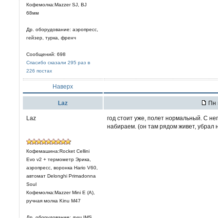
Кофемолка:Mazzer SJ, BJ
68мм
Др. оборудование: аэропресс,
гейзер, турка, френч
Сообщений: 698
Спасибо сказали 295 раз в
226 постах
Наверх
Laz
Пн 
Laz
год стоит уже, полет нормальный. С не
набираем. (он там рядом живет, убрал 
Кофемашина:Rocket Cellini
Evo v2 + термометр Эрика,
аэропресс, воронка Hario V60,
автомат Delonghi Primadonna
Soul
Кофемолка:Mazzer Mini E (A),
ручная молка Kinu M47
Др. оборудование: душ IMS