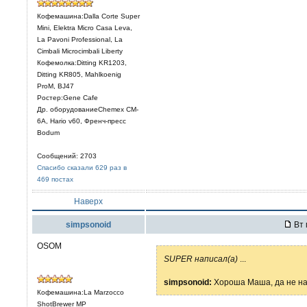
Кофемашина:Dalla Corte Super
Mini, Elektra Micro Casa Leva,
La Pavoni Professional, La
Cimbali Microcimbali Liberty
Кофемолка:Ditting KR1203,
Ditting KR805, Mahlkoenig
ProM, BJ47
Ростер:Gene Cafe
Др. оборудованиеChemex CM-
6A, Hario v60, Френч-пресс
Bodum
Сообщений: 2703
Спасибо сказали 629 раз в
469 постах
Наверх
simpsonoid
Вт 
OSOM
SUPER написал(а)
...
simpsonoid:
Хороша Маша, да не н
Кофемашина:La Marzocco
ShotBrewer MP