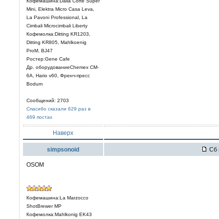
Кофемашина:Dalla Corte Super
Mini, Elektra Micro Casa Leva,
La Pavoni Professional, La
Cimbali Microcimbali Liberty
Кофемолка:Ditting KR1203,
Ditting KR805, Mahlkoenig
ProM, BJ47
Ростер:Gene Cafe
Др. оборудованиеChemex CM-
6A, Hario v60, Френч-пресс
Bodum
Сообщений: 2703
Спасибо сказали 629 раз в
469 постах
Наверх
simpsonoid
Сб 
OSOM
Кофемашина:La Marzocco
ShotBrewer MP
Кофемолка:Mahlkonig EK43