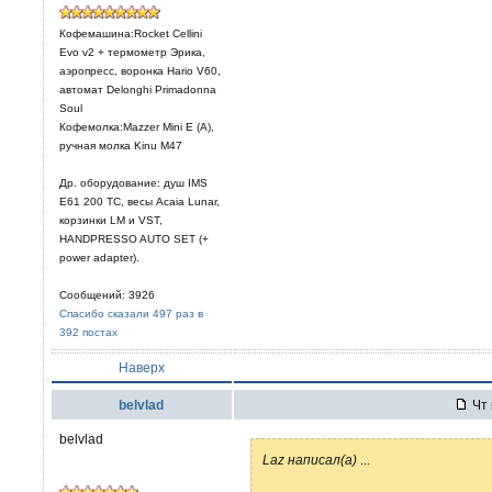
Кофемашина:Rocket Cellini
Evo v2 + термометр Эрика,
аэропресс, воронка Hario V60,
автомат Delonghi Primadonna
Soul
Кофемолка:Mazzer Mini E (A),
ручная молка Kinu M47
Др. оборудование: душ IMS
E61 200 TC, весы Acaia Lunar,
корзинки LM и VST,
HANDPRESSO AUTO SET (+
power adapter).
Сообщений: 3926
Спасибо сказали 497 раз в
392 постах
Наверх
belvlad
Чт 
belvlad
Laz написал(а)
...