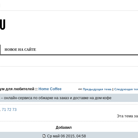
|
НОВОЕ НА САЙТЕ
ум для любителей ::
Home Coffee
<<
Предыдущая тема
|
Следующая те
o – онлайн-сервиса по обжарке на заказ и доставке на дом кофе
..
71
72
73
Эта тема з
Добавил
Ср май 06 2015, 04:58