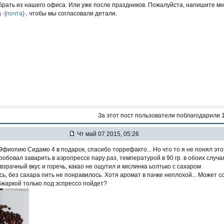
брать из нашего офиса. Или уже после праздников. Пожалуйста, напишите м
а
-[почта]-
, чтобы мы согласовали детали.
За этот пост пользователи поблагодарили 
Чт май 07 2015, 05:26
фиопию Сидамо 4 в подарок, спасибо торрефакто... Но что то я не понял это
робовал заварить в аэропрессе пару раз, температурой в 90 гр. в обоих случа
взрачный вкус и горечь, какао не ощутил и кислинка ьолтько с сахаром
ь, без сахара пить не понравилось. Хотя аромат в пачке неплохой... Может с
бжаркой только под эспрессо пойдет?