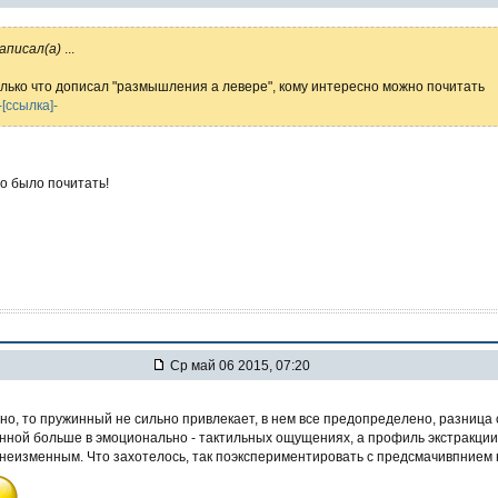
аписал(а)
...
олько что дописал "размышления а левере", кому интересно можно почитать
-[ссылка]-
о было почитать!
Ср май 06 2015, 07:20
но, то пружинный не сильно привлекает, в нем все предопределено, разница 
нной больше в эмоционально - тактильных ощущениях, а профиль экстракции
 неизменным. Что захотелось, так поэкспериментировать с предсмачивпнием 