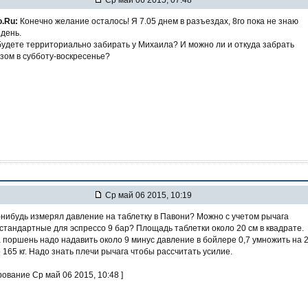
o.Ru:
Конечно желание осталось! Я 7.05 днем в разъездах, 8го пока не знаю
день.
будете территориально забирать у Михаила? И можно ли и откуда забрать
зом в субботу-воскресенье?
Ср май 06 2015, 10:19
нибудь измерял давление на таблетку в Павони? Можно с учетом рычага
стандартные для эспрессо 9 бар? Площадь таблетки около 20 см в квадрате.
 поршень надо надавить около 9 минус давление в бойлере 0,7 умножить на 
165 кг. Надо знать плечи рычага чтобы рассчитать усилие.
рование Ср май 06 2015, 10:48 ]