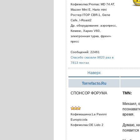
Кофемолка:Promac MD 74 AT,
Mazzer Mini E, Hario mini
Ростер:ITOP CBR-1, Gene
Cafe, I-Roast2
Др. оборудование: аэропресс,
Кемекс, Харио V60,
электронная турка, френч-
пресс
Сообщений: 22461
Спасибо сказали 9820 раз в
7813 постах
Наверх
Torrefacto.Ru
СПОНСОР ФОРУМА
TMN:
Михаил, о
познавате
время.
Кофемашина:La Pavoni
Europiccola
Думаю, ни
Кофемолка:OE Lido 2
появится 