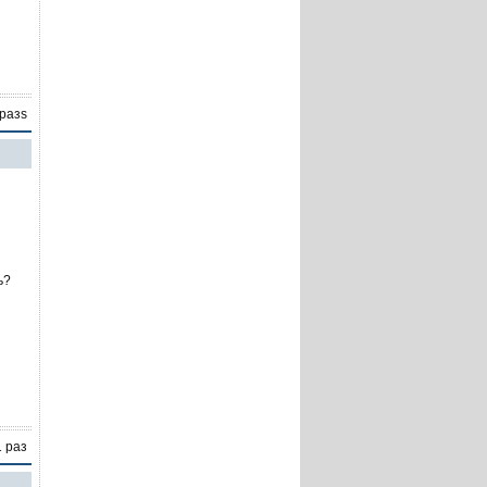
 разs
ь?
1 раз