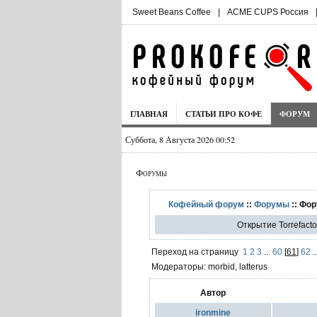
Sweet Beans Coffee
|
ACME CUPS Россия
ГЛАВНАЯ
СТАТЬИ ПРО КОФЕ
ФОРУМ
Суббота, 8 Августа 2026 00:52
Форумы
Кофейный форум
::
Форумы
:: Фор
Открытие Torrefact
Переход на страницу
1
2
3
...
60
[
61
]
62
.
Модераторы: morbid, latterus
Автор
ironmine