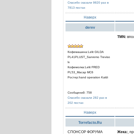
Спасибо сказали 9820 раз в
7813 постах
Наверх
derev
TMN:
впол
Кофемашина:Lelit GILDA
PL41PLUST_Sanremo Treviso
lx
Кофемолка:Lelit FRED
PL53_Macap MC6
Ростер:hand operation Kaldi
Сообщений: 758
Спасибо сказали 282 раз в
202 постах
Наверх
Torrefacto.Ru
СПОНСОР ФОРУМА
Жека:
, п