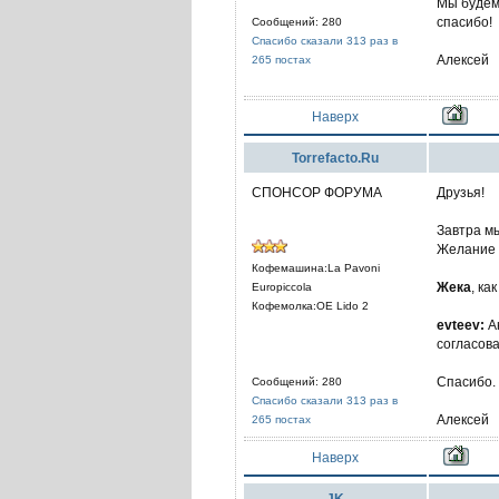
Мы будем 
спасибо!
Сообщений: 280
Спасибо сказали 313 раз в
Алексей
265 постах
Наверх
Torrefacto.Ru
СПОНСОР ФОРУМА
Друзья!
Завтра мы
Желание 
Кофемашина:La Pavoni
Жека
, ка
Europiccola
Кофемолка:OE Lido 2
evteev:
Ан
согласова
Спасибо.
Сообщений: 280
Спасибо сказали 313 раз в
Алексей
265 постах
Наверх
JK