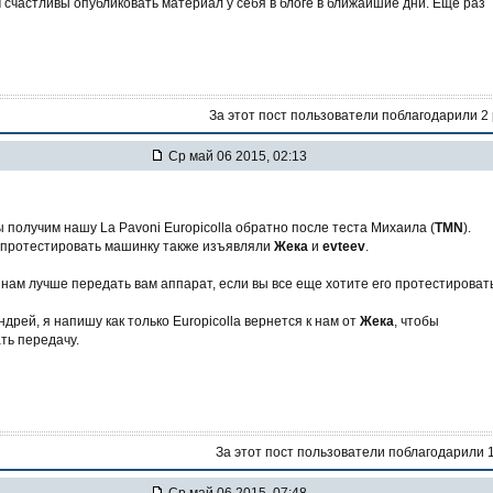
счастливы опубликовать материал у себя в блоге в ближайшие дни. Еще раз
За этот пост пользователи поблагодарили 2
Ср май 06 2015, 02:13
 получим нашу La Pavoni Europicolla обратно после теста Михаила (
TMN
).
протестировать машинку также изъявляли
Жека
и
evteev
.
к нам лучше передать вам аппарат, если вы все еще хотите его протестироват
дрей, я напишу как только Europicolla вернется к нам от
Жека
, чтобы
ть передачу.
За этот пост пользователи поблагодарили 
Ср май 06 2015, 07:48