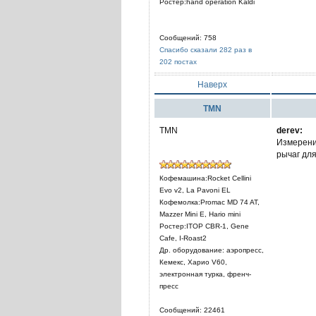
Ростер:hand operation Kaldi
Сообщений: 758
Спасибо сказали 282 раз в
202 постах
Наверх
TMN
TMN
derev:
Измерений
рычаг для
Кофемашина:Rocket Cellini
Evo v2, La Pavoni EL
Кофемолка:Promac MD 74 AT,
Mazzer Mini E, Hario mini
Ростер:ITOP CBR-1, Gene
Cafe, I-Roast2
Др. оборудование: аэропресс,
Кемекс, Харио V60,
электронная турка, френч-
пресс
Сообщений: 22461