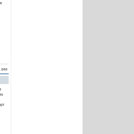
не
1 раз
т
ях
орт