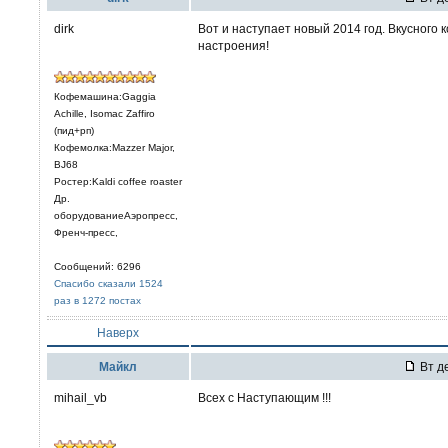
dirk
Вот и наступает новый 2014 год. Вкусного
настроения!
Кофемашина:Gaggia
Achille, Isomac Zaffiro
(пид+рп)
Кофемолка:Mazzer Major,
BJ68
Ростер:Kaldi coffee roaster
Др.
оборудованиеАэропресс,
Френч-пресс,
Сообщений: 6296
Спасибо сказали 1524
раз в 1272 постах
Наверх
Mайкл
Вт де
mihail_vb
Всех с Наступающим !!!