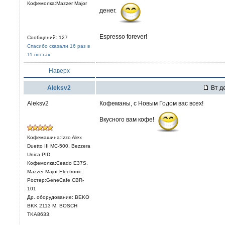
Кофемолка:Mazzer Major
денег.
Espresso forever!
Сообщений: 127
Спасибо сказали 16 раз в
11 постах
Наверх
Aleksv2
Вт де
Aleksv2
Кофеманы, с Новым Годом вас всех!
Вкусного вам кофе!
Кофемашина:Izzo Alex
Duetto III МС-500, Bezzera
Unica PID
Кофемолка:Ceado E37S,
Mazzer Major Electronic.
Ростер:GeneCafe CBR-
101
Др. оборудование: BEKO
BKK 2113 M, BOSCH
TKA8633.