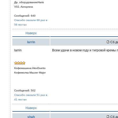
Др. оборудованиеHario
V02, Aeropress
Сообщений: 640
Спасибо сказали 68 раз в
56 постах
Наверх
larrin
Сб де
larrin
Всем удачи в новом году и тигровой кремы 
Кофемашина:AlexDuetto
Кофемолка:Mazzer Major
Сообщений: 502
Спасибо сказали 51 раз в
41 постах
Наверх
shah
Сб де