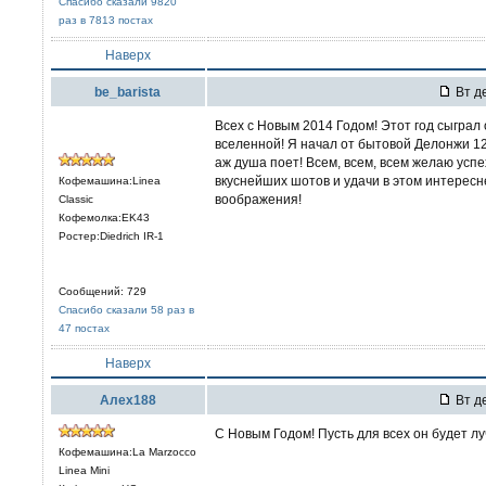
Спасибо сказали 9820
раз в 7813 постах
Наверх
be_barista
Вт де
Всех с Новым 2014 Годом! Этот год сыгра
вселенной! Я начал от бытовой Делонжи 12
аж душа поет! Всем, всем, всем желаю успе
вкуснейших шотов и удачи в этом интересн
Кофемашина:Linea
воображения!
Classic
Кофемолка:EK43
Ростер:Diedrich IR-1
Сообщений: 729
Спасибо сказали 58 раз в
47 постах
Наверх
Алех188
Вт де
С Новым Годом! Пусть для всех он будет л
Кофемашина:La Marzocco
Linea Mini