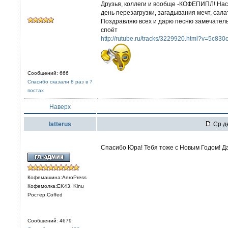
Друзья, коллеги и вообще -КОФЕПИПЛ! Наст
день перезагрузки, загадывания мечт, салат
Поздравляю всех и дарю песню замечательн
споёт
http://rutube.ru/tracks/3229920.html?v=5c
Сообщений: 666
Спасибо сказали 8 раз в 7
постах
Наверх
latterus
Ср де
Спасибо Юра! Тебя тоже с Новым Годом! Да
Кофемашина:AeroPress
Кофемолка:EK43, Kinu
Ростер:Coffed
Сообщений: 4679