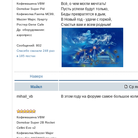
Всё, о чем могли мечтать!
Кофемашина:VBM
Пусть успехи будут только,
Domobar Super Pid
Беды превратятся в дым,
Кофемолка:Faema MC99,
В Новый год - удачи с горкой,
Mazzer Major, Урарту
Счастья вам и всем родным!
Ростер:Gene Cafe
Др. оборудование:
аэропресс
Сообщений: 802
Спасибо сказали 248 раз
в 185 постах
Наверх
Mайкл
Ср ян
mihail_vb
В этом году на форуме самое большое коли
Кофемашина:VBM
Domobar Super 2B Rocket
Cellini Evo v2
Кофемолка:Mazzer Major