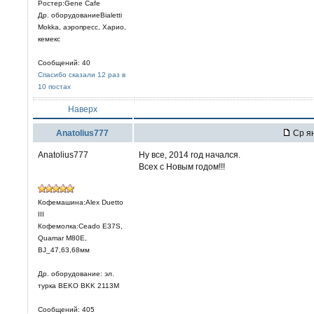
Ростер:Gene Cafe
Др. оборудованиеBialetti
Mokka, аэропресс, Харио,
кемекс
Сообщений: 40
Спасибо сказали 12 раз в
10 постах
Наверх
Anatolius777
Ср ян
Anatolius777
Ну все, 2014 год начался.
Всех с Новым годом!!!
Кофемашина:Alex Duetto
III
Кофемолка:Ceado E37S,
Quamar M80E,
BJ_47,63,68мм
Др. оборудование: эл.
турка BEKO BKK 2113M
Сообщений: 405