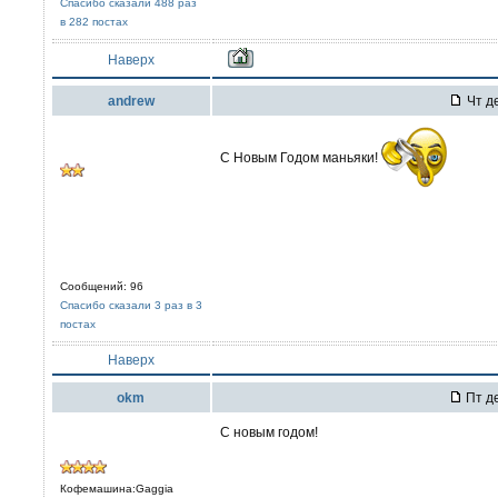
Спасибо сказали 488 раз
в 282 постах
Наверх
andrew
Чт де
С Новым Годом маньяки!
Сообщений: 96
Спасибо сказали 3 раз в 3
постах
Наверх
okm
Пт де
С новым годом!
Кофемашина:Gaggia