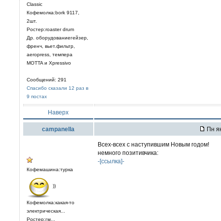
Classic
Кофемолка:bork 9117,
2шт.
Ростер:roaster drum
Др. оборудованиегейзер,
френч, вьет.фильтр,
aeropress, темпера
MOTTA и Xpressivo
Сообщений: 291
Спасибо сказали 12 раз в
9 постах
Наверх
campanella
Пн ян
Всех-всех с наступившим Новым годом!
немного позитивчика:
-[ссылка]-
Кофемашина:турка
))
Кофемолка:какая-то
электрическая...
Ростер:гм...