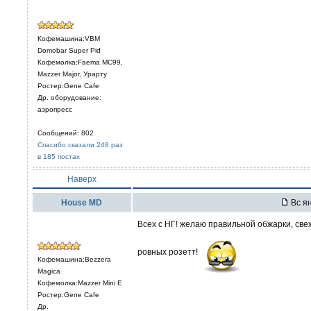
Кофемашина:VBM
Domobar Super Pid
Кофемолка:Faema MC99,
Mazzer Major, Урарту
Ростер:Gene Cafe
Др. оборудование:
аэропресс
Сообщений: 802
Спасибо сказали 248 раз
в 185 постах
Наверх
House MD
Вс ян
Всех с НГ! желаю правильной обжарки, свеж
ровных розетт!
Кофемашина:Bezzera
Magica
Кофемолка:Mazzer Mini E
Ростер:Gene Cafe
Др.