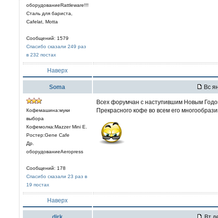
оборудованиеRattleware!!!
Сталь для бариста,
Cafelat, Motta
Сообщений: 1579
Спасибо сказали 249 раз
в 232 постах
Наверх
Soma
Вс ян
Всех форумчан с наступившим Новым Годо
Прекрасного кофе во всем его многообрази
Кофемашина:муки
выбора
Кофемолка:Mazzer Mini E.
Ростер:Gene Cafe
Др.
оборудованиеAeropress
Сообщений: 178
Спасибо сказали 23 раз в
19 постах
Наверх
dirk
Вт де