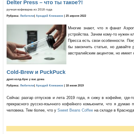
Delter Press – что ты такое?!
ручная кофеварка из 2018 года
Рубрика:
Любители
|
Аркадий Климанов
| 25 апреля 2022
Многие знают, что я фанат Аэро
устройства. Зачем кому-то нужен к
Пресса есть свои особенности. По
бы закончить статью, но давайте 
австралийским акцентом, но имеет 
Cold-Brew и PuckPuck
дрип колд-брю у вас дома
Рубрика:
Любители
|
Аркадий Климанов
| 18 июня 2019
Сейчас разгар отпусков и лета 2019 года, я сижу в кофейне, где
прекрасного русско-язычного кофейного комьюнити, что я думаю 
человека. Тем более, что у
Sweet Beans Coffee
на складе в Краснода