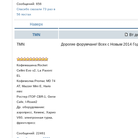
Сообщений: 656
Спасибо сказали 73 раз в
56 постах
Наверх
TMN
Вт де
TMN
Дорогие форумчане! Всех с Новым 2014 Годо
Кофемашина:Rocket
Cellini Evo v2, La Pavoni
EL
Кофемолка:Promac MD 74
AT, Mazzer Mini E, Hario
mini
Ростер:ITOP CBR-1, Gene
Cafe, I-Roast2
Др. оборудование:
аэропресс, Кемекс, Харио
V60, электронная турка,
френч-пресс
Сообщений: 22461