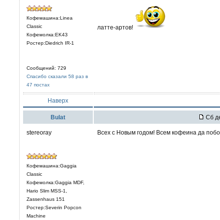
Кофемашина:Linea
Classic
латте-артов!
Кофемолка:EK43
Ростер:Diedrich IR-1
Сообщений: 729
Спасибо сказали 58 раз в
47 постах
Наверх
Bulat
Сб де
stereoray
Всех с Новым годом! Всем кофеина да поб
Кофемашина:Gaggia
Classic
Кофемолка:Gaggia MDF,
Hario Slim MSS-1,
Zassenhaus 151
Ростер:Severin Popcon
Machine