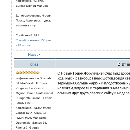
Кофемолка:HG one,
Eureka Mignon Manuale
Др. оборудование:Френч-
Пресс, Аэропресс, турка,
макинета и пр.
Сообщений: 621
Спасибо сказали 158 раз
в 94 постах
Наверх
Ignas
Вт де
C Новым Годом,Форумчане! Счастья,здоров
Удачных и разнообразных шотов,всегда св
Кофемашина:La Spaziale
зернышка,больше жарких и плодотворных д
S1 Mini Vivaldi II, Swiss
новичкам,мудрости и терпения "бывалым"!
Progress, La Pavoni
слышим друг друга,спасибо сайту и модера
Mignon, Braun Professional
, Brugnetti Simona , Faema
Family First...
Кофемолка:FAEMA MC99 ,
Cimbali MAX, CIMBALI
(WMF) MD6, Mahlkonig
Guatemala, Santos 55,
Faema 6, Gaggia