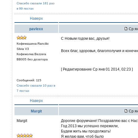
Спасибо сказали 181 раз
в 99 постах
Наверх
pavlexx
Ср ян
С Новым годом вас, друзья!
Кофемашина:Rancilio
Silvia V3
Всех благ, здоровья, благополучия и конеч
Кофемолка:Bezzera
BB005 без дозатора
[ Редактирование Ср янв 01 2014, 02:23 ]
Сообщений: 115
Спасибо сказали 10 раз в
7 постах
Наверх
Margit
Ср ян
Margit
Дорогие форумчане! Поздравляю вас с На
Год 2013 мы успешно пережили,
Будем жить мы продолжать!
Я желаю вам, чтоб было