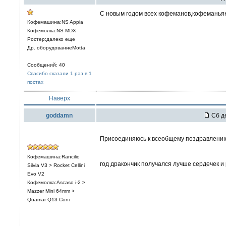
С новым годом всех кофеманов,кофеманьяков
Кофемашина:NS Appia
Кофемолка:NS MDX
Ростер:далеко еще
Др. оборудованиеMotta
Сообщений: 40
Спасибо сказали 1 раз в 1
постах
Наверх
goddamn
Сб де
Присоединяюсь к всеобщему поздравлен
Кофемашина:Rancilio
год дракончик получался лучше сердечек и
Silvia V3 > Rocket Cellini
Evo V2
Кофемолка:Ascaso i-2 >
Mazzer Mini 64mm >
Quamar Q13 Coni