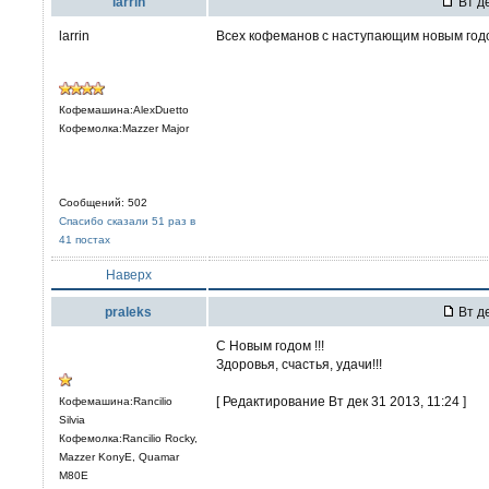
larrin
Вт де
larrin
Всех кофеманов с наступающим новым годо
Кофемашина:AlexDuetto
Кофемолка:Mazzer Major
Сообщений: 502
Спасибо сказали 51 раз в
41 постах
Наверх
praleks
Вт де
С Новым годом !!!
Здоровья, счастья, удачи!!!
[ Редактирование Вт дек 31 2013, 11:24 ]
Кофемашина:Rancilio
Silvia
Кофемолка:Rancilio Rocky,
Mazzer KonyE, Quamar
M80E