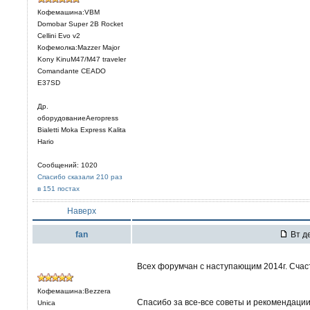
Кофемашина:VBM
Domobar Super 2B Rocket
Cellini Evo v2
Кофемолка:Mazzer Major
Kony KinuM47/M47 traveler
Comandante CEADO
E37SD
Др.
оборудованиеAeropress
Bialetti Moka Express Kalita
Hario
Сообщений: 1020
Спасибо сказали 210 раз
в 151 постах
Наверх
fan
Вт де
Всех форумчан с наступающим 2014г. Счас
Кофемашина:Bezzera
Спасибо за все-все советы и рекомендации
Unica