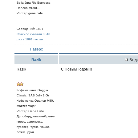
Bella,Jura Rio Espresso,
Rancilio MD50...
Ростер:gene cafe
Сообщений: 1897
Спасибо сказали 3046
раз в 1891 постах
Наверх
Razik
Вт де
Razik
С Новым Годом !!!
Кофемашина:Gaggia
Classic, SAB Jolly 2 Gr
Кофемолка:Quamar M80,
Mazzer Major
Ростер:Gene Cafe
Др. оборудованиеФренч-
пресс, аэропресс,
пуровер, турка, чашка,
ложка, руки