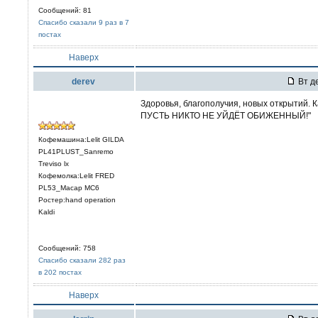
Сообщений: 81
Спасибо сказали 9 раз в 7
постах
Наверх
derev
Вт де
Здоровья, благополучия, новых открытий.
ПУСТЬ НИКТО НЕ УЙДЁТ ОБИЖЕННЫЙ!"
Кофемашина:Lelit GILDA
PL41PLUST_Sanremo
Treviso lx
Кофемолка:Lelit FRED
PL53_Macap MC6
Ростер:hand operation
Kaldi
Сообщений: 758
Спасибо сказали 282 раз
в 202 постах
Наверх