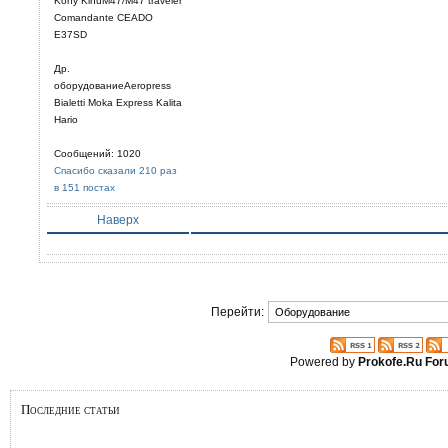
Kony KinuM47/M47 traveler
Comandante CEADO
E37SD
Др.
оборудованиеAeropress
Bialetti Moka Express Kalita
Hario
Сообщений: 1020
Спасибо сказали 210 раз
в 151 постах
Наверх
Перейти:
Powered by
Prokofe.Ru Fo
Последние статьи