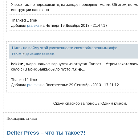
У всех так, не переживайте, на заводе проверяют молки. Об этом, по-мо
инструкции написано.
Thanked 1 time
Добавил
praleks
на Четверг 19 Декабрь 2013 - 21:47:17
Никак не пойму этой увлеченности свежеобжаренным кофе
Forum
->
Домашняя обжарка
hokku:
, вчера ночью я вернулся из отпуска. Так вот.... Утром захотелос
соло(с) В моих банках было пусто, т.к. �...
Thanked 1 time
Добавил
praleks
на Воскресенье 29 Сентябрь 2013 - 17:21:12
Скажи спасибо за помошь! Одним кликом.
Последние статьи
Delter Press – что ты такое?!