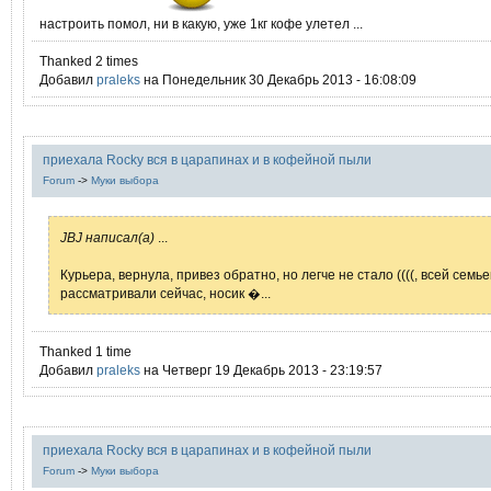
настроить помол, ни в какую, уже 1кг кофе улетел ...
Thanked 2 times
Добавил
praleks
на Понедельник 30 Декабрь 2013 - 16:08:09
приехала Rocky вся в царапинах и в кофейной пыли
Forum
->
Муки выбора
JBJ написал(а)
...
Курьера, вернула, привез обратно, но легче не стало ((((, всей семь
рассматривали сейчас, носик �...
Thanked 1 time
Добавил
praleks
на Четверг 19 Декабрь 2013 - 23:19:57
приехала Rocky вся в царапинах и в кофейной пыли
Forum
->
Муки выбора