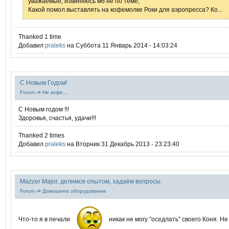
уважаемые, извиняюсь мб не по теме,
Какой помол выставлять на кофемолке Роки для аэропресса? Ко...
Thanked 1 time
Добавил
praleks
на Суббота 11 Январь 2014 - 14:03:24
С Новым Годом!
Forum
->
Не кофе...
С Новым годом !!!
Здоровья, счастья, удачи!!!
Thanked 2 times
Добавил
praleks
на Вторник 31 Декабрь 2013 - 23:23:40
Mazzer Major, делимся опытом, задаём вопросы.
Forum
->
Домашнее оборудование
Что-то я в печали
никак не могу "оседлать" своего Коня. Не