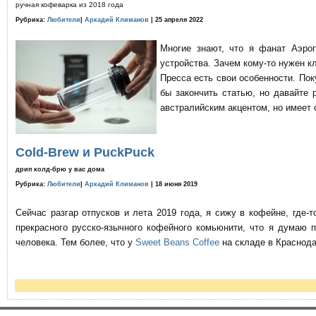
ручная кофеварка из 2018 года
Рубрика:
Любители
|
Аркадий Климанов
| 25 апреля 2022
Многие знают, что я фанат Аэро
устройства. Зачем кому-то нужен к
Пресса есть свои особенности. По
бы закончить статью, но давайте 
австралийским акцентом, но имеет 
Cold-Brew и PuckPuck
дрип колд-брю у вас дома
Рубрика:
Любители
|
Аркадий Климанов
| 18 июня 2019
Сейчас разгар отпусков и лета 2019 года, я сижу в кофейне, где
прекрасного русско-язычного кофейного комьюнити, что я думаю 
человека. Тем более, что у
Sweet Beans Coffee
на складе в Краснода