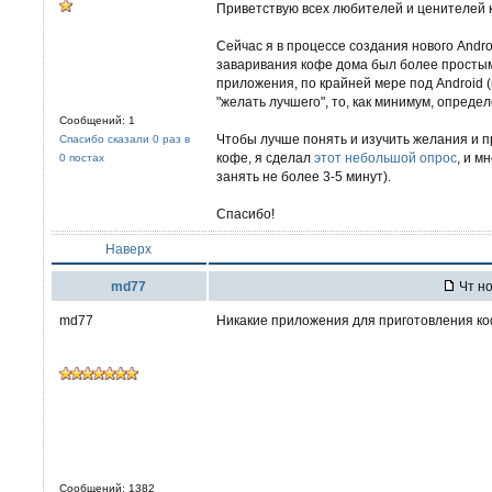
Приветствую всех любителей и ценителей 
Сейчас я в процессе создания нового Andr
заваривания кофе дома был более просты
приложения, по крайней мере под Android (
"желать лучшего", то, как минимум, опред
Сообщений: 1
Чтобы лучше понять и изучить желания и п
Спасибо сказали 0 раз в
кофе, я сделал
этот небольшой опрос
, и м
0 постах
занять не более 3-5 минут).
Спасибо!
Наверх
md77
Чт но
md77
Никакие приложения для приготовления ко
Сообщений: 1382