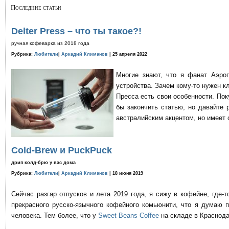
Последние статьи
Delter Press – что ты такое?!
ручная кофеварка из 2018 года
Рубрика:
Любители
|
Аркадий Климанов
| 25 апреля 2022
Многие знают, что я фанат Аэро
устройства. Зачем кому-то нужен к
Пресса есть свои особенности. По
бы закончить статью, но давайте 
австралийским акцентом, но имеет 
Cold-Brew и PuckPuck
дрип колд-брю у вас дома
Рубрика:
Любители
|
Аркадий Климанов
| 18 июня 2019
Сейчас разгар отпусков и лета 2019 года, я сижу в кофейне, где
прекрасного русско-язычного кофейного комьюнити, что я думаю 
человека. Тем более, что у
Sweet Beans Coffee
на складе в Краснода