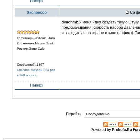
Наверх
Экспрессо
Ср фе
dimonml:
У меня идея создать такую штуку 
предсмачивания, скорость набора давлени
и выводиться на экране в виде графика). Т
Кофемашина:Xenia, Julia
Кофемолка:Mazzer Stark
Ростер:Gene Cafe
Сообщений: 1897
Спасибо сказали 224 раз
в 168 постах
Наверх
Перейти:
Powered by
Prokofe.Ru Fo