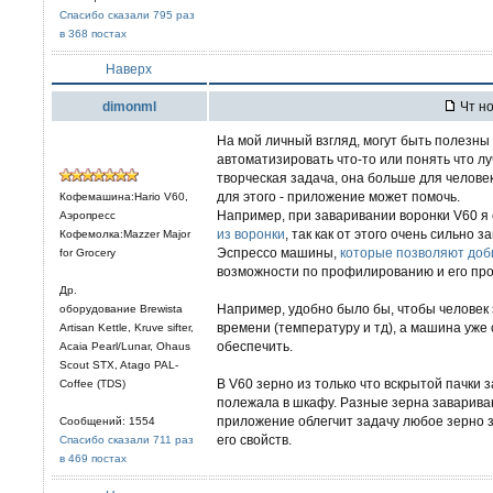
Спасибо сказали 795 раз
в 368 постах
Наверх
dimonml
Чт но
На мой личный взгляд, могут быть полезн
автоматизировать что-то или понять что л
творческая задача, она больше для человек
для этого - приложение может помочь.
Кофемашина:Hario V60,
Например, при заваривании воронки V60 я 
Аэропресс
из воронки
, так как от этого очень сильно з
Кофемолка:Mazzer Major
Эспрессо машины,
которые позволяют доби
for Grocery
возможности по профилированию и его пр
Др.
Например, удобно было бы, чтобы человек
оборудование Brewista
времени (температуру и тд), а машина уже
Artisan Kettle, Kruve sifter,
обеспечить.
Acaia Pearl/Lunar, Ohaus
Scout STX, Atago PAL-
В V60 зерно из только что вскрытой пачки 
Coffee (TDS)
полежала в шкафу. Разные зерна заварив
приложение облегчит задачу любое зерно 
Сообщений: 1554
его свойств.
Спасибо сказали 711 раз
в 469 постах