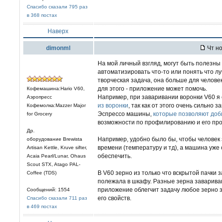
Спасибо сказали 795 раз
в 368 постах
Наверх
dimonml
Чт но
На мой личный взгляд, могут быть полезн
автоматизировать что-то или понять что л
творческая задача, она больше для человек
для этого - приложение может помочь.
Кофемашина:Hario V60,
Например, при заваривании воронки V60 я 
Аэропресс
из воронки
, так как от этого очень сильно з
Кофемолка:Mazzer Major
Эспрессо машины,
которые позволяют доби
for Grocery
возможности по профилированию и его пр
Др.
Например, удобно было бы, чтобы человек
оборудование Brewista
времени (температуру и тд), а машина уже
Artisan Kettle, Kruve sifter,
обеспечить.
Acaia Pearl/Lunar, Ohaus
Scout STX, Atago PAL-
В V60 зерно из только что вскрытой пачки 
Coffee (TDS)
полежала в шкафу. Разные зерна заварив
приложение облегчит задачу любое зерно 
Сообщений: 1554
его свойств.
Спасибо сказали 711 раз
в 469 постах