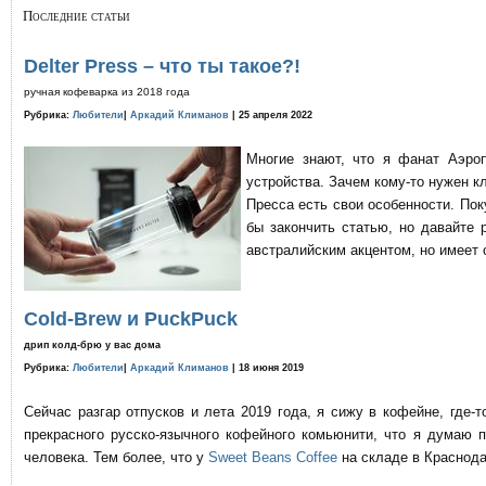
Последние статьи
Delter Press – что ты такое?!
ручная кофеварка из 2018 года
Рубрика:
Любители
|
Аркадий Климанов
| 25 апреля 2022
Многие знают, что я фанат Аэро
устройства. Зачем кому-то нужен к
Пресса есть свои особенности. По
бы закончить статью, но давайте 
австралийским акцентом, но имеет 
Cold-Brew и PuckPuck
дрип колд-брю у вас дома
Рубрика:
Любители
|
Аркадий Климанов
| 18 июня 2019
Сейчас разгар отпусков и лета 2019 года, я сижу в кофейне, где
прекрасного русско-язычного кофейного комьюнити, что я думаю 
человека. Тем более, что у
Sweet Beans Coffee
на складе в Краснода