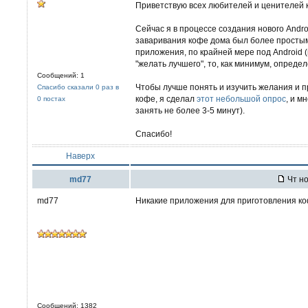
Приветствую всех любителей и ценителей 
Сейчас я в процессе создания нового Andr
заваривания кофе дома был более просты
приложения, по крайней мере под Android (
"желать лучшего", то, как минимум, опред
Сообщений: 1
Чтобы лучше понять и изучить желания и п
Спасибо сказали 0 раз в
кофе, я сделал
этот небольшой опрос
, и м
0 постах
занять не более 3-5 минут).
Спасибо!
Наверх
md77
Чт но
md77
Никакие приложения для приготовления ко
Сообщений: 1382