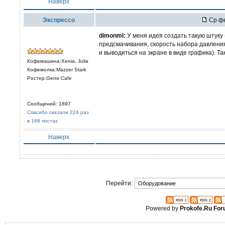
Наверх
Экспрессо
Ср фе
dimonml:
У меня идея создать такую штуку 
предсмачивания, скорость набора давлени
и выводиться на экране в виде графика). Т
Кофемашина:Xenia, Julia
Кофемолка:Mazzer Stark
Ростер:Gene Cafe
Сообщений: 1897
Спасибо сказали 224 раз
в 168 постах
Наверх
Перейти:
Powered by
Prokofe.Ru Fo