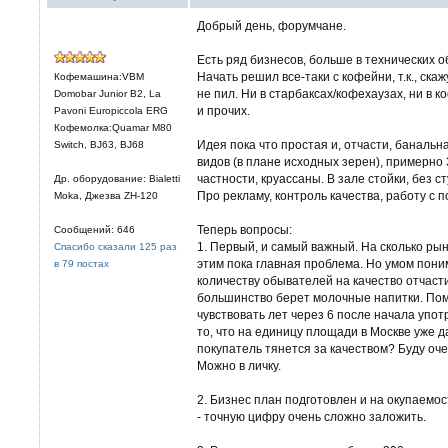
Добрый день, форумчане.
Есть ряд бизнесов, больше в технических об
Начать решил все-таки с кофейни, т.к., ска
Кофемашина:VBM
не пил. Ни в старбаксах/кофехаузах, ни в 
Domobar Junior B2, La
и прочих.
Pavoni Europiccola ERG
Кофемолка:Quamar M80
Идея пока что простая и, отчасти, баналь
Switch, BJ63, BJ68
видов (в плане исходных зерен), примерно 
частности, круассаны. В зале стойки, без с
Др. оборудование: Bialetti
Про рекламу, контроль качества, работу с п
Moka, Джезва ZH-120
Теперь вопросы:
Сообщений: 646
1. Первый, и самый важный. На сколько ры
Спасибо сказали 125 раз
этим пока главная проблема. Но умом пони
в 79 постах
количеству обывателей на качество отчасти
большинство берет молочные напитки. Помн
чувствовать лет через 6 после начала упо
то, что на единицу площади в Москве уже 
покупатель тянется за качеством? Буду оч
Можно в личку.
2. Бизнес план подготовлен и на окупаемост
- точную цифру очень сложно заложить.