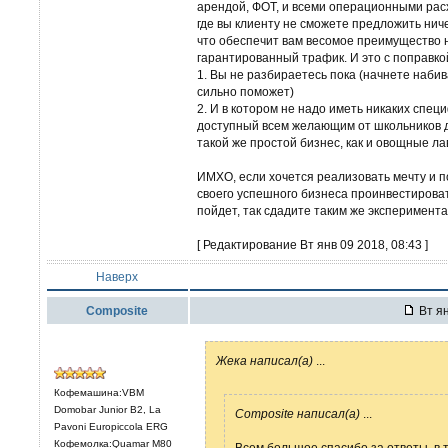
арендой, ФОТ, и всеми операционными расх
где вы клиенту не сможете предложить ниче
что обеспечит вам весомое преимущество 
гарантированный трафик. И это с поправкой 
1. Вы не разбираетесь пока (начнете набив
сильно поможет)
2. И в котором не надо иметь никаких спец
доступный всем желающим от школьников д
такой же простой бизнес, как и овощные лав
ИМХО, если хочется реализовать мечту и по
своего успешного бизнеса проинвестирова
пойдет, так сдадите таким же эксперимент
[ Редактирование Вт янв 09 2018, 08:43 ]
Наверх
Composite
Вт ян
Жека написал(а)
...
Кофемашина:VBM
Domobar Junior B2, La
Composite написал(а)
...
Pavoni Europiccola ERG
Кофемолка:Quamar M80
Всем большое спасибо за ответы, в т