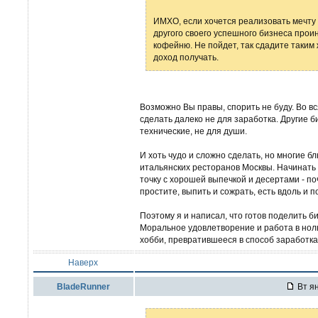
ИМХО, если хочется реализовать мечту и
другого своего успешного бизнеса про
кофейню. Не пойдет, так сдадите таким
доход получать.
Возможно Вы правы, спорить не буду. Во вся
сделать далеко не для заработка. Другие б
технические, не для души.
И хоть чудо и сложно сделать, но многие б
итальянских ресторанов Москвы. Начинать 
точку с хорошей выпечкой и десертами - поч
простите, выпить и сожрать, есть вдоль и п
Поэтому я и написал, что готов поделить би
Моральное удовлетворение и работа в ноль
хобби, превратившееся в способ заработка.
Наверх
BladeRunner
Вт ян