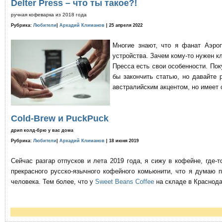
Delter Press – что ты такое?!
ручная кофеварка из 2018 года
Рубрика:
Любители
|
Аркадий Климанов
| 25 апреля 2022
Многие знают, что я фанат Аэро
устройства. Зачем кому-то нужен к
Пресса есть свои особенности. По
бы закончить статью, но давайте 
австралийским акцентом, но имеет 
Cold-Brew и PuckPuck
дрип колд-брю у вас дома
Рубрика:
Любители
|
Аркадий Климанов
| 18 июня 2019
Сейчас разгар отпусков и лета 2019 года, я сижу в кофейне, где
прекрасного русско-язычного кофейного комьюнити, что я думаю 
человека. Тем более, что у
Sweet Beans Coffee
на складе в Краснода