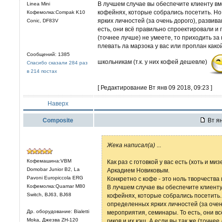
В лучшем случае вы обеспечите клиенту вм
Linea Mini
кофейнях, которые собрались посетить. Н
Кофемолка:Compak K10
ярких личностей (за очень дорого), развив
Conic, DF83V
есть, они всё правильно спроектировали и п
(точнее лучше) не умеете, то приходить за
плевать ла марзока у вас или проплан какой-
Сообщений: 1385
школьникам (т.к. у них кофей дешевле)
Спасибо сказали 284 раз
в 214 постах
[ Редактирование Вт янв 09 2018, 09:23 ]
Наверх
Composite
Вт ян
Жека написал(а)
...
Кофемашина:VBM
Как раз с готовкой у вас есть (хоть и м
Domobar Junior B2, La
Аркадием Новиковым.
Pavoni Europiccola ERG
Конкретно с кофе - это ноль творчества
Кофемолка:Quamar M80
В лучшем случае вы обеспечите клиенту
Switch, BJ63, BJ68
кофейнях, которые собрались посетить.
определенных ярких личностей (за очень
Др. оборудование: Bialetti
мероприятия, семинары. То есть, они в
Moka, Джезва ZH-120
гиков и их кэш. А если вы так же (точне