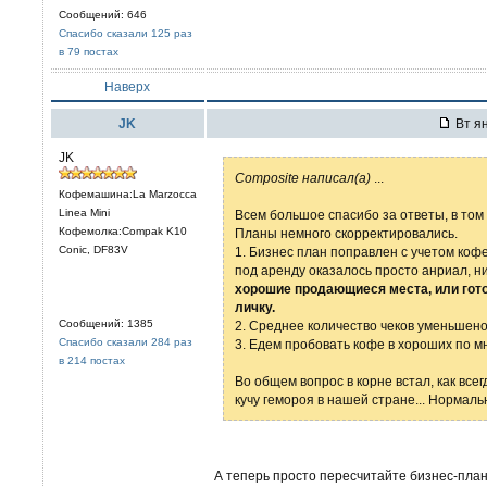
Сообщений: 646
Спасибо сказали 125 раз
в 79 постах
Наверх
JK
Вт ян
JK
Composite написал(а)
...
Кофемашина:La Marzocca
Linea Mini
Всем большое спасибо за ответы, в том ч
Кофемолка:Compak K10
Планы немного скорректировались.
Conic, DF83V
1. Бизнес план поправлен с учетом коф
под аренду оказалось просто анриал, н
хорошие продающиеся места, или гото
личку.
Сообщений: 1385
2. Среднее количество чеков уменьшено
Спасибо сказали 284 раз
3. Едем пробовать кофе в хороших по 
в 214 постах
Во общем вопрос в корне встал, как всег
кучу гемороя в нашей стране... Нормаль
А теперь просто пересчитайте бизнес-план 