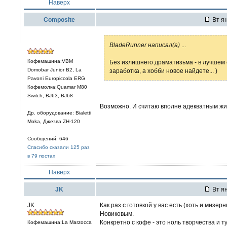
Наверх
Composite
Вт ян
BladeRunner написал(а)
...
Кофемашина:VBM
Без излишнего драматизьма - в лучшем 
Domobar Junior B2, La
заработка, а хобби новое найдете... )
Pavoni Europiccola ERG
Кофемолка:Quamar M80
Switch, BJ63, BJ68
Возможно. И считаю вполне адекватным жи
Др. оборудование: Bialetti
Moka, Джезва ZH-120
Сообщений: 646
Спасибо сказали 125 раз
в 79 постах
Наверх
JK
Вт ян
JK
Как раз с готовкой у вас есть (хоть и миз
Новиковым.
Конкретно с кофе - это ноль творчества и 
Кофемашина:La Marzocca