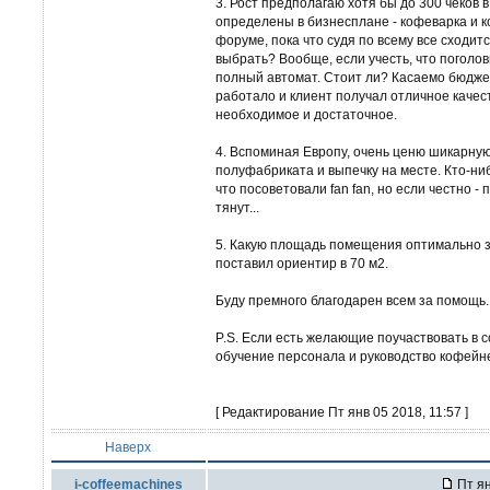
3. Рост предполагаю хотя бы до 300 чеков в
определены в бизнесплане - кофеварка и к
форуме, пока что судя по всему все сходит
выбрать? Вообще, если учесть, что поголо
полный автомат. Стоит ли? Касаемо бюджет
работало и клиент получал отличное качест
необходимое и достаточное.
4. Вспоминая Европу, очень ценю шикарную 
полуфабриката и выпечку на месте. Кто-н
что посоветовали fan fan, но если честно - 
тянут...
5. Какую площадь помещения оптимально з
поставил ориентир в 70 м2.
Буду премного благодарен всем за помощь.
P.S. Если есть желающие поучаствовать в 
обучение персонала и руководство кофейне
[ Редактирование Пт янв 05 2018, 11:57 ]
Наверх
i-coffeemachines
Пт ян