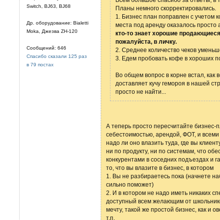
Switch, BJ63, BJ68
Планы немного скорректировались.
1. Бизнес план поправлен с учетом 
Др. оборудование: Bialetti
места под аренду оказалось просто 
Moka, Джезва ZH-120
кто-то знает хорошие продающиеся
пожалуйста, в личку.
Сообщений: 646
2. Среднее количество чеков уменьш
Спасибо сказали 125 раз
3. Едем пробовать кофе в хороших 
в 79 постах
Во общем вопрос в корне встал, как в
доставляет кучу гемороя в нашей ст
просто не найти...
А теперь просто пересчитайте бизнес-пл
себестоимостью, арендой, ФОТ, и всем
надо ли оно влазить туда, где вы клие
ни по продукту, ни по системам, что о
конкурентами в соседних подъездах и г
то, что вы влазите в бизнес, в котором
1. Вы не разбираетесь пока (начнете на
сильно поможет)
2. И в котором не надо иметь никаких с
доступный всем желающим от школьник
мечту, такой же простой бизнес, как и 
т.п.