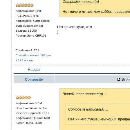
Composite написал(а)
...
Кофемашина:Lelit
Нет ничего лучше, чем хобби, превратив
PL41Plus2B+PID
Кофемолка:71мм conical
burrs custom grinder.
Нет ничего хуже, чем...
Bezzera BB005
)
Ростер:Gene CBR101
Сообщений: 761
Спасибо сказали 188 раз
в 171 постах
Наверх
Composite
Вт ян
BladeRunner написал(а)
...
Кофемашина:VBM
Domobar Junior B2, La
Composite написал(а)
...
Pavoni Europiccola ERG
Кофемолка:Quamar M80
Нет ничего лучше, чем хобби, превра
Switch, BJ63, BJ68