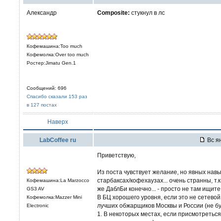
Александр
Composite:
стукнул в лс
Кофемашина:Too much
Кофемолка:Over too much
Ростер:Jimatu Gen.1
Сообщений: 696
Спасибо сказали 153 раз
в 127 постах
Наверх
LabCoffee ru
Вс ян
Приветствую,
Из поста чувствует желание, но явных нав
старбаксах/кофехаузах... очень странны, т.
Кофемашина:La Marzocco
же ДаблБи конечно... - просто не там ищите
GS3 AV
В БЦ хорошего уровня, если это не сетево
Кофемолка:Mazzer Mini
лучших обжарщиков Москвы и России (не бу
Electronic
1. В некоторых местах, если присмотретьс