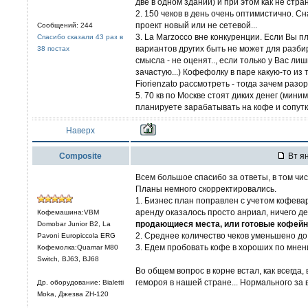
две в одном здании) и при этом как не стра
2. 150 чеков в день очень оптимистично. С
проект новый или не сетевой...
Сообщений: 244
3. La Marzocco вне конкуренции. Если Вы п
Спасибо сказали 43 раз в
вариантов других быть не может для разби
38 постах
смысла - не оценят.., если только у Вас л
зачастую...) Кофефолку в паре какую-то из 
Fiorienzato рассмотреть - тогда зачем разоря
5. 70 кв по Москве стоят диких денег (мини
планируете зарабатывать на кофе и сопутке
Наверх
Composite
Вт ян
Всем большое спасибо за ответы, в том числ
Планы немного скорректировались.
1. Бизнес план поправлен с учетом кофева
аренду оказалось просто анриал, ничего д
Кофемашина:VBM
продающиеся места, или готовые кофейни
Domobar Junior B2, La
2. Среднее количество чеков уменьшено до
Pavoni Europiccola ERG
3. Едем пробовать кофе в хороших по мне
Кофемолка:Quamar M80
Switch, BJ63, BJ68
Во общем вопрос в корне встал, как всегда,
гемороя в нашей стране... Нормального за 
Др. оборудование: Bialetti
Moka, Джезва ZH-120