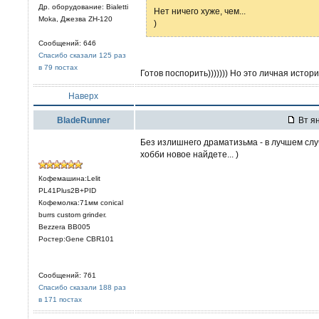
Др. оборудование: Bialetti
Нет ничего хуже, чем...
Moka, Джезва ZH-120
)
Сообщений: 646
Спасибо сказали 125 раз
в 79 постах
Готов поспорить))))))) Но это личная истори
Наверх
BladeRunner
Вт ян
Без излишнего драматизьма - в лучшем случ
хобби новое найдете... )
Кофемашина:Lelit
PL41Plus2B+PID
Кофемолка:71мм conical
burrs custom grinder.
Bezzera BB005
Ростер:Gene CBR101
Сообщений: 761
Спасибо сказали 188 раз
в 171 постах