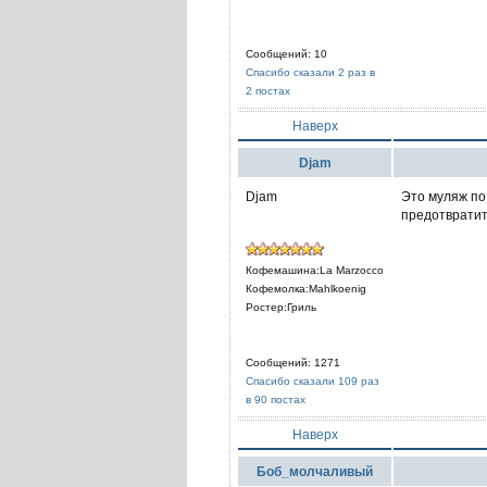
Сообщений: 10
Спасибо сказали 2 раз в
2 постах
Наверх
Djam
Djam
Это муляж по 
предотвратит
Кофемашина:La Marzocco
Кофемолка:Mahlkoenig
Ростер:Гриль
Сообщений: 1271
Спасибо сказали 109 раз
в 90 постах
Наверх
Боб_молчаливый