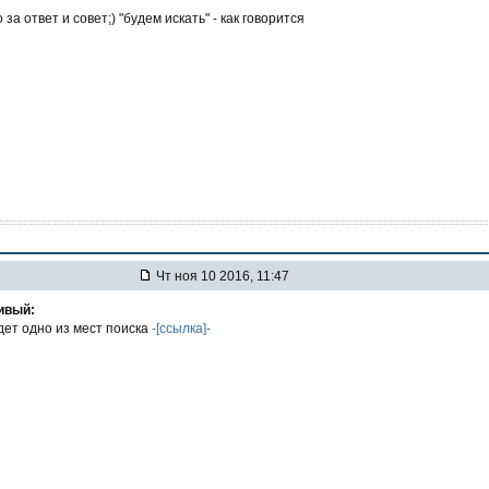
 за ответ и совет;) "будем искать" - как говорится
Чт ноя 10 2016, 11:47
ивый:
дет одно из мест поиска
-[ссылка]-