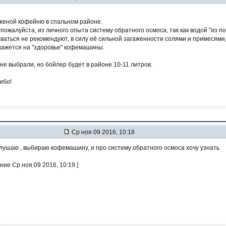
женой кофейню в спальном районе.
пожалуйста, из личного опыта систему обратного осмоса, так как водой "из п
оваться не рекомендуют, в силу её сильной загаженности солями и примесями
скажется на "здоровье" кофемашины.
не выбрали, но бойлер будет в районе 10-11 литров.
ибо!
Ср ноя 09 2016, 10:18
лушаю , выбираю кофемашину, и про систему обратного осмоса хочу узнать
ние Ср ноя 09 2016, 10:19 ]