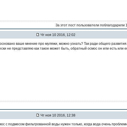
За этот пост пользователи поблагодарили 
Чт ноя 10 2016, 12:02
основано ваше мнение про муляжи, можно узнать? Так ради общего развития
ески не представляю как такое может быть, обратный осмос он или есть или е
Чт ноя 10 2016, 12:38
ос с подмесом фильтрованной воды нужен только, когда вода очень проблем