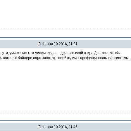
Чт ноя 10 2016, 11:21
сути, умягчение там минимальное - для питьевой воды. Для того, чтобы
ь накипь в бойлере паро-кипятка - необходимы профессиональные системы.
Чт ноя 10 2016, 11:45