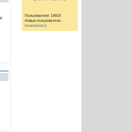
Пользователи: 19925
од
Новые пользователи:
,
brownphebe1