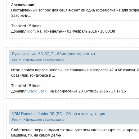
Заключение.
Поставленный вопрос для себя-может ли одна кофемолка не для эспре
Зато ко�...
Thanked 15 times
Добавил
igor.v
на Понедельник 01 Февраль 2016 - 18:08:38
Ручная коника 63, 67, 71, 83мм (мои варианты)
Forum
->
Домашнее оборудование
Итак, провёл первое небольшое сравнение в эспрессо 47 и 68 коники.
бразилии, гондураса и ...
Thanked 15 times
Добавил
Black_Jack_
на Воскресенье 23 Октябрь 2016 - 17:17:15
VBM Domobar Junior DB (B2) - Обзор и эксплуатация
Forum
->
Домашнее оборудование
Собственно вчера получил зверька, уже немного поковырялся и вкратц
машины, т.к. на самом дел�...