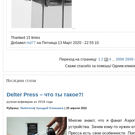
...
Thanked 15 times
Добавил
md77
на Пятница 13 Март 2020 - 22:55:10
Переход на страницу
1
2
[
3
]
4
...
3998
3999
Скажи спасибо за помошь! Одним клико
Последние статьи
Delter Press – что ты такое?!
ручная кофеварка из 2018 года
Рубрика:
Любители
|
Аркадий Климанов
| 25 апреля 2022
Многие знают, что я фанат Аэро
устройства. Зачем кому-то нужен к
Пресса есть свои особенности. По