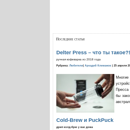
Последние статьи
Delter Press – что ты такое?
ручная кофеварка из 2018 года
Рубрика:
Любители
|
Аркадий Климанов
| 25 апреля 2
Многие
устройс
Пресса 
бы зако
австрал
Cold-Brew и PuckPuck
дрип колд-брю у вас дома