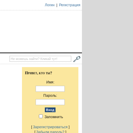
Логин
|
Регистрация
Привет, кто ты?
Имя:
Пароль:
Запомнить
[
Зарегистрироваться
]
[
Забыли пароль?
]