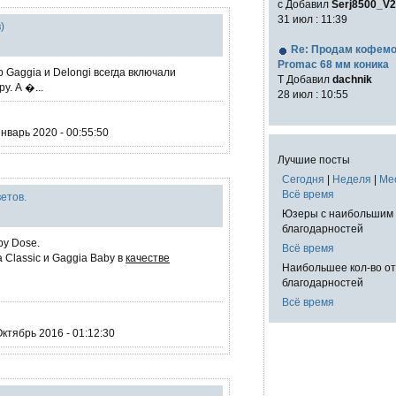
с Добавил
Serj8500_V2
31 июл : 11:39
)
Re: Продам кофем
Promac 68 мм коника
Gaggia и Delongi всегда включали
T Добавил
dachnik
у. А �...
28 июл : 10:55
нварь 2020 - 00:55:50
Лучшие посты
Сегодня
|
Неделя
|
Ме
Всё время
ветов.
Юзеры с наибольшим 
благодарностей
by Dose.
Всё время
 Classic и Gaggia Baby в
качестве
Наибольшее кол-во о
благодарностей
Всё время
ктябрь 2016 - 01:12:30