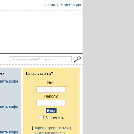
Логин
|
Регистрация
ума
Привет, кто ты?
овить кофе
Имя:
Пароль:
овить кофе
Запомнить
[
Зарегистрироваться
]
овить кофе
[
Забыли пароль?
]