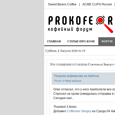
Sweet Beans Coffee
|
ACME CUPS Россия
ГЛАВНАЯ
СТАТЬИ ПРО КОФЕ
ФОРУМ
Суббота, 8 Августа 2026 01:19
Эти сообщения оставлены Coffeman Sergey 
Покупка кофемолки на itallinea
Forum
->
Муки выбора
Олег отписал, что у него приболели все к
Спросил за сроки (ожидалась отправка в т
Сегодня нап...
Thanked 3 times
Добавил
Coffeman Sergey
на Среда 04 Авг