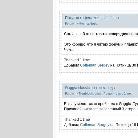
Покупка кофемолки на itallinea
Forum
->
Муки выбора
Согласен.
Это не то что непорядочно - 
Это хорошо, что я читаю форум и планир
Чел...
Thanked 1 time
Добавил
Coffeman Sergey
на Пятница 30 И
Gaggia classic не течет вода
Forum
->
Troubleshooting. Решение проблем.
Была у меня такая проблема с Gaggiа. Ту
Причиной оказался засоренный 3-сторонн
Thanked 1 time
Добавил
Coffeman Sergey
на Пятница 19 М