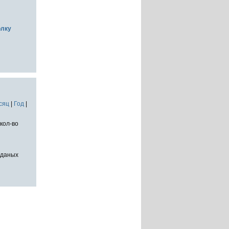
олку
сяц
|
Год
|
кол-во
тданых