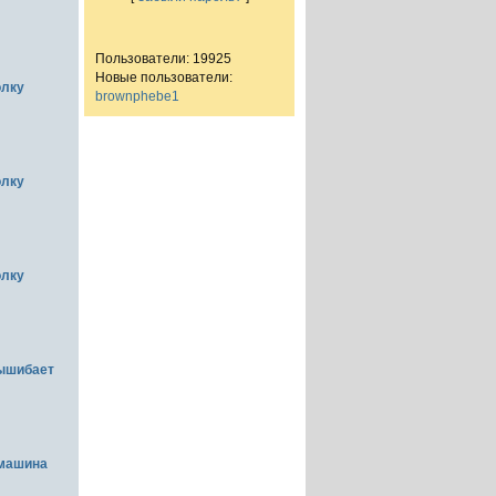
Пользователи: 19925
Новые пользователи:
олку
brownphebe1
олку
олку
вышибает
емашина