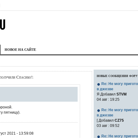
|
НОВОЕ НА САЙТЕ
новые сообщения фор
получили Спасибо!:
Re: Не могу пригот
в джезве
Я Добавил
STVM
04 авг : 19:25
ороной.
Re: Не могу пригот
у пятницу).
в джезве
[ Добавил
CZ75
03 авг : 09:52
уст 2021 - 13:59:08
Re: Не могу пригот