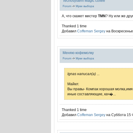
Tecnosystem Magic coffee
Forum
->
Муки выбора
А, что скажет мистер
TMN
? Ну или же дру
Thanked 1 time
Добавил
Coffeman Sergey
на Воскресенье 
Меняю кофемолку
Forum
->
Муки выбора
Ignas написал(а)
...
Майкл:
Вы правы- Компак хорошая молка,имя 
иные составляющие, кач�...
Thanked 1 time
Добавил
Coffeman Sergey
на Суббота 15 Ф