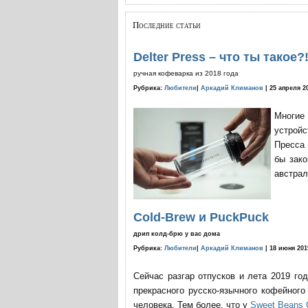
Последние статьи
Delter Press – что ты такое?
ручная кофеварка из 2018 года
Рубрика:
Любители
|
Аркадий Климанов
| 25 апреля 2
Многие
устройс
Пресса 
бы зако
австрал
Cold-Brew и PuckPuck
дрип колд-брю у вас дома
Рубрика:
Любители
|
Аркадий Климанов
| 18 июня 201
Сейчас разгар отпусков и лета 2019 го
прекрасного русско-язычного кофейног
человека. Тем более, что у
Sweet Beans 