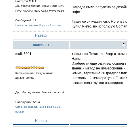
Ростер:A.M.O.C.
Др. оборудованиеFellow Stagg EKG
Награда была получена за дизайн
PRO, ACAIA Pearl, Kalita Wave #185
кофе.
Сообщений: 17
Такая же ситуация как с Fiorenzat
Спасибо сказали 3 раз в 1 постах
Купил Pietro, но использую Coma
Наверх
maikl5301
maikl5301
xata.xata:
Почитал обзор и отзывы
Hario.
Изобрести еще один велосипед ту
Данный метод не иммерсионный, а
комментариям на 20 градусов пл
Кофемашина:Предпочитаю
нормальной температуры. Также э
альтернативу
свежая вода -лучше растворяет
Др. оборудование: Чашка с ложкой
Сообщений: 5594
Спасибо сказали 1465 раз в 1087
постах
Наверх