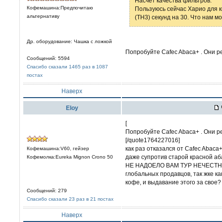
Насчёт качества фильтров.
Кофемашина:Предпочитаю
Пользуюсь сейчас Харио для к
альтернативу
(TH3) секунд на 30. Что нам мо
Др. оборудование: Чашка с ложкой
Попробуйте Cafec Abaca+ . Они р
Сообщений: 5594
Спасибо сказали 1465 раз в 1087
постах
Наверх
Eloy
[
Попробуйте Cafec Abaca+ . Они р
[/quote1764227016]
как раз отказался от Cafec Abaca+
Кофемашина:V60, гейзер
даже супротив старой красной аб
Кофемолка:Eureka Mignon Crono 50
НЕ НАДОЕЛО ВАМ ТУР НЕЧЕСТНУ
глобальных продавцов, так жке к
кофе, и выдавание этого за свое?
Сообщений: 279
Спасибо сказали 23 раз в 21 постах
Наверх