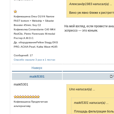
Александр1983 написал(а)
...
Вино уж явно ближе к ристретто
Кофемашина:Orea O1/V4 Narrow
FAST bottom + Melodrip + Sibarist
Booster 45mm; Soy C2
На мой взгляд, если провести ана
Кофемолка:Comandante C40 MK4
эспрессо — это коньяк.
RedClix, Pietro Fiorenzato M-modal
Ростер:A.M.O.C.
Др. оборудованиеFellow Stagg EKG
PRO, ACAIA Pearl, Kalita Wave #185
Сообщений: 17
Спасибо сказали 3 раз в 1 постах
Наверх
maikl5301
maikl5301
Uno написал(а)
...
Кофемашина:Предпочитаю
maikl5301 написал(а)
...
альтернативу
Площадь фильтрации боль