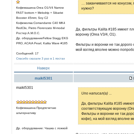
… заканчиваются не конусом, п
Кофемашина:Orea O1/V4 Narrow
нужно?
FAST bottom + Melodrip + Sibarist
Booster 45mm; Soy C2
Кофемолка:Comandante C40 MK4
RedClix, Pietro Fiorenzato M-modal
Да, фильтры Kalita #185 имеют п
Ростер:A.M.O.C.
воронку (Orea V3/4, O1).
Др. оборудованиеFellow Stagg EKG
PRO, ACAIA Pearl, Kalita Wave #185
Фильтры и воронки не так дорого
мой взгляд вполне можно попробо
Сообщений: 17
Спасибо сказали 3 раз в 1 постах
Наверх
maikl5301
maikl5301
Uno написал(а)
...
Да, фильтры Kalita #185 имею
Кофемашина:Предпочитаю
соответствующую воронку (Orea
альтернативу
Фильтры и воронки не так дор
кофе), на мой взгляд вполне 
Др. оборудование: Чашка с ложкой