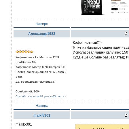
Наверх
Александр1983
Кофе плотный))))
Я тут на фильтре сидел пару нед
Использовал чашки капучино 150 
Куда ещё больше разбавлять))) И
Кофемашина:La Marzocco GS3
ShotBrewer MP
Кофемолка:Macap M7D Compak K10
Ростер:Конвекционная печь Bosch 8
Seria
Др. оборудованиеLmStrada7
Сообщений: 1004
Спасибо сказали 69 раз в 63 постах
Наверх
maikl5301
maikl5301