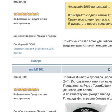
maikl5301
Александр1983 написал(а)
...
В ристретто с одной чашки 1:1
Кофемашина:Предпочитаю
Сразу весь концентрат вкуса.
альтернативу
Я думаю, это просто удешевл
Др. оборудование: Чашка с ложкой
Томатный сок это тоже удешевлен
Сообщений: 5594
выдавливать из пачки, концентрат,
Спасибо сказали 1465 раз в 1087
постах
Наверх
maikl5301
maikl5301
Топовые Фильтры пуровера , воро
2–4). Используются многими на ч
Продаются сейчас в ТэстиКофе и с
дешевле чем Харио.
А по качеству они уходят вперед.
Кофемашина:Предпочитаю
Площадь фильтрации больше и од
альтернативу
Др. оборудование: Чашка с ложкой