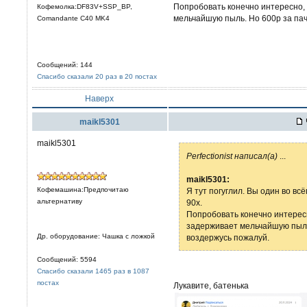
Попробовать конечно интересно,
Кофемолка:DF83V+SSP_BP,
мельчайшую пыль. Но 600р за пачк
Comandante C40 MK4
Сообщений: 144
Спасибо сказали 20 раз в 20 постах
Наверх
maikl5301
maikl5301
Perfectionist написал(а)
...
maikl5301:
Кофемашина:Предпочитаю
Я тут погуглил. Вы один во вс
альтернативу
90х.
Попробовать конечно интересн
задерживает мельчайшую пыль. 
Др. оборудование: Чашка с ложкой
воздержусь пожалуй.
Сообщений: 5594
Спасибо сказали 1465 раз в 1087
постах
Лукавите, батенька