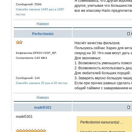
Я сомневаюсь, что другая воронка
Сообщений: 5594
другое, учитывая что большинств
Спасибо сказали 1465 раз в 1087
все же классику Hario предпочит
постах
Наверх
Perfectionist
Насчёт качества фильтров.
Пользуюсь сейчас Харио для китай
секунд на 30. Что нам могут дать 
Кофемолка:DF83V+SSP_BP,
Доя экономных:
Comandante C40 MK4
1. Возможность уменьшить помол
2. Возможность использовать де
Для любителей больших порций:
3. Заварить вкусно большую чашку
Сообщений: 144
Если при прочих равных сделать
Спасибо сказали 20 раз в 20 постах
общий тайминг с завариванием на
Наверх
maikl5301
maikl5301
Perfectionist написал(а)
...