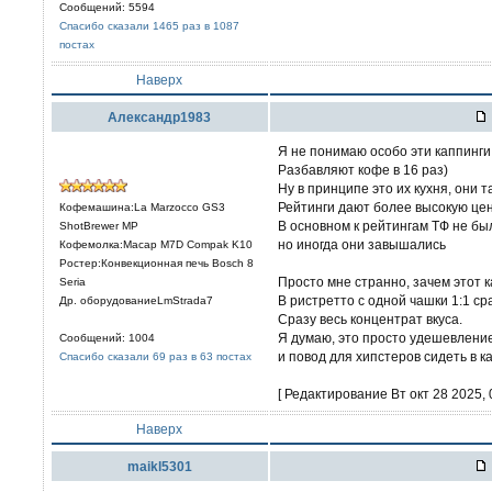
Сообщений: 5594
Спасибо сказали 1465 раз в 1087
постах
Наверх
Александр1983
Я не понимаю особо эти каппинги
Разбавляют кофе в 16 раз)
Ну в принципе это их кухня, они 
Рейтинги дают более высокую це
Кофемашина:La Marzocco GS3
В основном к рейтингам ТФ не бы
ShotBrewer MP
но иногда они завышались
Кофемолка:Macap M7D Compak K10
Ростер:Конвекционная печь Bosch 8
Просто мне странно, зачем этот 
Seria
В ристретто с одной чашки 1:1 сра
Др. оборудованиеLmStrada7
Сразу весь концентрат вкуса.
Я думаю, это просто удешевлени
Сообщений: 1004
и повод для хипстеров сидеть в 
Спасибо сказали 69 раз в 63 постах
[ Редактирование Вт окт 28 2025, 0
Наверх
maikl5301