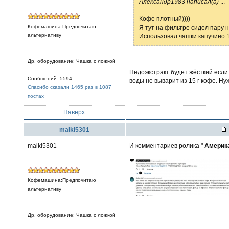
Александр1983 написал(а)
...
Кофе плотный))))
Кофемашина:Предпочитаю
Я тут на фильтре сидел пару 
альтернативу
Использовал чашки капучино 1
Др. оборудование: Чашка с ложкой
Недоэкстракт будет жёсткий если
Сообщений: 5594
воды не выварит из 15 г кофе. Н
Спасибо сказали 1465 раз в 1087
постах
Наверх
maikl5301
maikl5301
И комментариев ролика "
Америка
Кофемашина:Предпочитаю
альтернативу
Др. оборудование: Чашка с ложкой