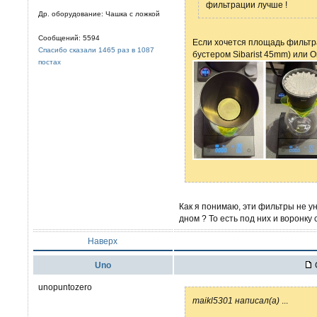
фильтрации лучше !
Др. оборудование: Чашка с ложкой
Сообщений: 5594
Если хочется площадь фильтра
Спасибо сказали 1465 раз в 1087
бустером Sibarist 45mm) или O
постах
Как я понимаю, эти фильтры не у
дном ? То есть под них и воронку
Наверх
Uno
unopuntozero
maikl5301 написал(а)
...