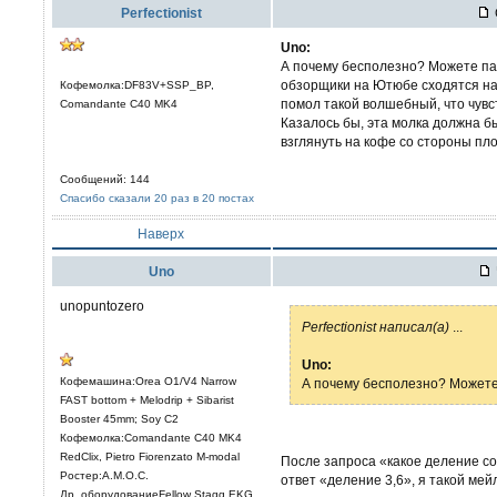
Perfectionist
Uno:
А почему бесполезно? Можете пар
обзорщики на Ютюбе сходятся на 
Кофемолка:DF83V+SSP_BP,
помол такой волшебный, что чувс
Comandante C40 MK4
Казалось бы, эта молка должна 
взглянуть на кофе со стороны пло
Сообщений: 144
Спасибо сказали 20 раз в 20 постах
Наверх
Uno
unopuntozero
Perfectionist написал(а)
...
Uno:
Кофемашина:Orea O1/V4 Narrow
А почему бесполезно? Можете 
FAST bottom + Melodrip + Sibarist
Booster 45mm; Soy C2
Кофемолка:Comandante C40 MK4
RedClix, Pietro Fiorenzato M-modal
После запроса «какое деление со
Ростер:A.M.O.C.
ответ «деление 3,6», я такой мей
Др. оборудованиеFellow Stagg EKG