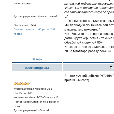
капельной кофеварке, пуровере, 
альтернативу
чашке. Но основное ее предназн
сбалансированного кофе со сре
..."
Др. оборудование: Чашка с ложкой
"...Это смесь нескольких сезонны
Мы периодически меняем эти лот
Сообщений: 5594
максимально похожим..."
Спасибо сказали 1465 раз в 1087
И в общем-то этот кофе и правда 
постах
доминирует чернослив и темные 
обработкой с оценкой 85+
Интересно, что по отдельности ку
ли не в полтора раза дороже )))
Наверх
Александр1983
В тэсти лучший рейтинг РУАНДА
приличный сорт)
Кофемашина:La Marzocco GS3
ShotBrewer MP
Кофемолка:Macap M7D Compak K10
Ростер:Конвекционная печь Bosch 8
Seria
Др. оборудованиеLmStrada7