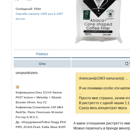
Сообщений: 5594
Спасибо сказали 1465 раз в 1087
постах
Наверх
Uno
unopuntozero
Александр1983 написал(а)
...
Я не понимаю особо эти каппи
Кофемашина:Orea O1/V4 Narrow
…
FAST bottom + Melodrip + Sibarist
Просто мне странно, зачем эт
Booster 45mm; Soy C2
В ристретто с одной чашки 1:1
Кофемолка:Comandante C40 MK4
Сразу весь концентрат вкуса.
RedClix, Pietro Fiorenzato M-modal
Ростер:A.M.O.C.
Др. оборудованиеFellow Stagg EKG
А какое отношение ристретто имее
PRO, ACAIA Pearl, Kalita Wave #185
Можно перегнать в бренди виног