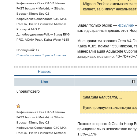
Кофемашина:Orea O1/V4 Narrow
Mignon Perfetto оказывается 
FAST bottom + Melodrip + Sibarist
капает, за 6 минут накапывает
Booster 45mm; Soy C2
Кофемолка:Comandante C40 MK4
RedClix, Pietro Fiorenzato M-modal
Видел только обзор —
-[ссылка]-
—
Ростер:A.M.O.C.
взгляд странный девайс этот Ho
Др. оборудованиеFellow Stagg EKG
PRO, ACAIA Pearl, Kalita Wave #185
Мне нравится воронка Orea V4 Fas
Kalita #185, помол ~550 микрон,
Сообщений: 17
минерализация Aquacode 65ppm), 
Спасибо сказали 3 раз в 1 постах
завариваю поэтапно: 40+70+70+70
Наверх
Uno
unopuntozero
xata.xata написал(а)
...
Купил родную итальянскую во
Кофемашина:Orea O1/V4 Narrow
FAST bottom + Melodrip + Sibarist
Booster 45mm; Soy C2
Похоже с воронкой Ceado Hoop В
Кофемолка:Comandante C40 MK4
принципиально невозможно получ
RedClix, Pietro Fiorenzato M-modal
1,3%–1,5%