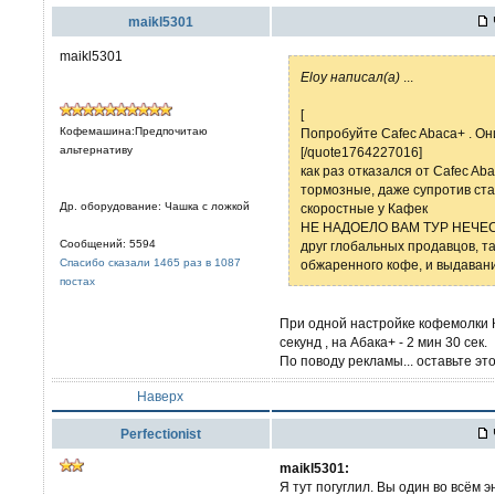
maikl5301
maikl5301
Eloy написал(а)
...
[
Кофемашина:Предпочитаю
Попробуйте Cafec Abaca+ . Он
альтернативу
[/quote1764227016]
как раз отказался от Cafec Aba
тормозные, даже супротив ста
Др. оборудование: Чашка с ложкой
скоростные у Кафек
НЕ НАДОЕЛО ВАМ ТУР НЕЧЕ
Сообщений: 5594
друг глобальных продавцов, та
Спасибо сказали 1465 раз в 1087
обжаренного кофе, и выдавани
постах
При одной настройке кофемолки К
секунд , на Абака+ - 2 мин 30 сек.
По поводу рекламы... оставьте эт
Наверх
Perfectionist
maikl5301:
Я тут погуглил. Вы один во всём 