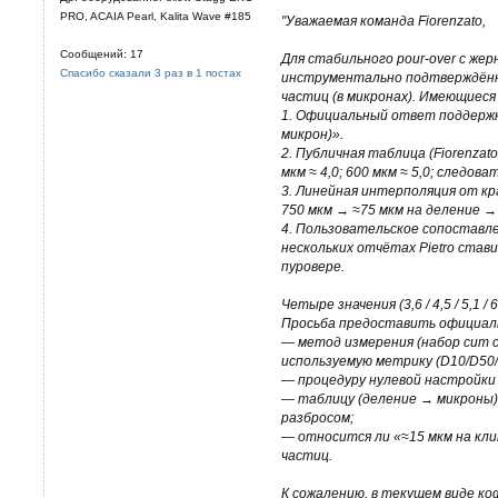
PRO, ACAIA Pearl, Kalita Wave #185
"Уважаемая команда Fiorenzato,
Сообщений: 17
Для стабильного pour-over с жер
Спасибо сказали 3 раз в 1 постах
инструментально подтверждённа
частиц (в микронах). Имеющиеся
1. Официальный ответ поддержки 
микрон)».
2. Публичная таблица (Fiorenzato P
мкм ≈ 4,0; 600 мкм ≈ 5,0; следова
3. Линейная интерполяция от кра
750 мкм → ≈75 мкм на деление → 
4. Пользовательское сопоставлен
нескольких отчётах Pietro стави
пуровере.
Четыре значения (3,6 / 4,5 / 5,1 /
Просьба предоставить официальну
— метод измерения (набор сит с
используемую метрику (D10/D50/
— процедуру нулевой настройки 
— таблицу (деление → микроны) 
разбросом;
— относится ли «≈15 мкм на кли
частиц.
К сожалению, в текущем виде ко