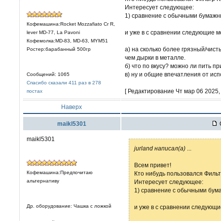
Интересует следующее:
1) сравнение с обычными бумажн
Кофемашина:Rocket Mozzafiato Cr R,
и уже в с сравнении следующие 
lever MD-77, La Pavoni
Кофемолка:MD-83, MD-63, MYM51
а) на сколько более грязный/чист
Ростер:барабанный 500гр
чем дырки в металле.
б) что по вкусу? можно ли пить п
в) ну и общие впечатления от ис
Сообщений: 1065
Спасибо сказали 411 раз в 278
[ Редактирование Чт мар 06 2025, 
постах
Наверх
maikl5301
maikl5301
jurland написал(а)
...
Всем привет!
Кофемашина:Предпочитаю
Кто нибудь пользовался Фильтр
альтернативу
Интересует следующее:
1) сравнение с обычными бум
Др. оборудование: Чашка с ложкой
и уже в с сравнении следующ