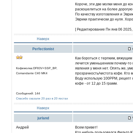
Короче, эти две молки меня до ко
раскошелиться на более дорогую
По качеству изготовления и Эври
Эврики практически до нуля. Хор
[ Редактирование Пн янв 06 2025, 
Наверх
Perfectionist
Как бороться с терпким, вяжущим
лечится уменьшением почему-то 
явления у меня нет. Опять же, у
Кофемолка:DF83V+SSP_BP,
прозрачность/чистота кофе. Кто м
Comandante C40 MK4
Воду использую 100PPM, рецепт о
кофе - от 12 до 15 грамм.
Сообщений: 144
Спасибо сказали 20 раз в 20 постах
Наверх
jurland
Андрей
Всем привет!
Кто нибудь пользовался Фильтр Ki