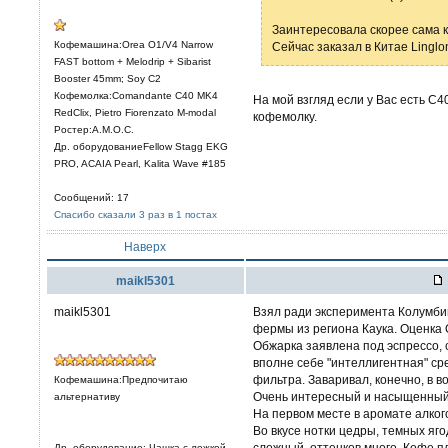
Заинтересовала скорее сама к
Кофемашина:Orea O1/V4 Narrow
Сейчас заказал в Китае Lingl
FAST bottom + Melodrip + Sibarist
Booster 45mm; Soy C2
Кофемолка:Comandante C40 MK4
На мой взгляд если у Вас есть C4
RedClix, Pietro Fiorenzato M-modal
кофемолку.
Ростер:A.M.O.C.
Др. оборудованиеFellow Stagg EKG
PRO, ACAIA Pearl, Kalita Wave #185
Сообщений: 17
Спасибо сказали 3 раз в 1 постах
Наверх
maikl5301
maikl5301
Взял ради эксперимента Колумби
фермы из региона Каука. Оценка 
Обжарка заявлена под эспрессо, 
вполне себе "интеллигентная" ср
фильтра. Заваривал, конечно, в в
Кофемашина:Предпочитаю
Очень интересный и насыщенный
альтернативу
На первом месте в аромате алког
Во вкусе нотки цедры, темных яго
сложный, оттенков много. Кофе п
Др. оборудование: Чашка с ложкой