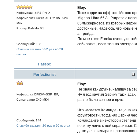
Eloy:
Тоже сорри за оффтоп. Можно при
Кофемашина:RS Pro X
Mignon Libra 65 All Purpose с но
Кофемолка:Eureka XL Oro 65, Kinu
65мм жерновов, из которых верхн
M47
достойные. Надеюсь, что новые к
Ростер:Kaleido M1
апгрейда.
По мне тоже Eureka очень достой
собираюсь, если только электро к
Сообщений: 908
Спасибо сказали 252 раз в 228
постах
Наверх
Perfectionist
Eloy:
Не знаю как другие, напишу за се
Ну я год крутил Эврику так и эдак
Кофемолка:DF83V+SSP_BP,
равно была сочнее и ярче.
Comandante C40 MK4
Что касается Команданте, она ка
фруктовости, тогда как Эврика че
Команданте в некоторой степени 
Сообщений: 144
новичку легче с ней справиться. 
Спасибо сказали 20 раз в 20 постах
даже для фильтра и прозрачность