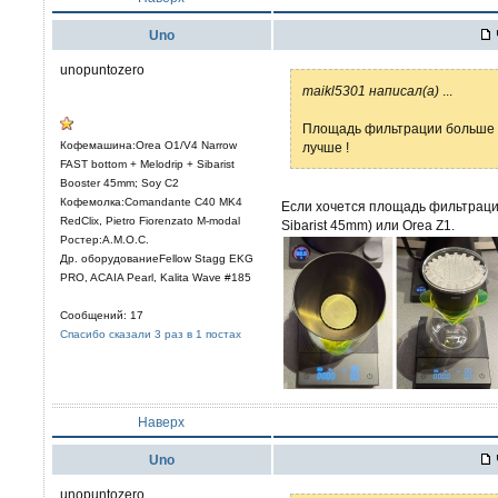
Uno
unopuntozero
maikl5301 написал(а)
...
Площадь фильтрации больше 
Кофемашина:Orea O1/V4 Narrow
лучше !
FAST bottom + Melodrip + Sibarist
Booster 45mm; Soy C2
Кофемолка:Comandante C40 MK4
Если хочется площадь фильтрации
RedClix, Pietro Fiorenzato M-modal
Sibarist 45mm) или Orea Z1.
Ростер:A.M.O.C.
Др. оборудованиеFellow Stagg EKG
PRO, ACAIA Pearl, Kalita Wave #185
Сообщений: 17
Спасибо сказали 3 раз в 1 постах
Наверх
Uno
unopuntozero