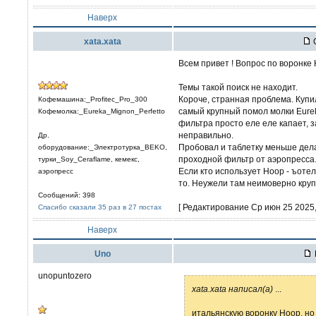
Наверх
xata.xata
С
Всем привет ! Вопрос по воронке 
Темы такой поиск не находит.
Короче, странная проблема. Купи
Кофемашина:_Profitec_Pro_300
самый крупный помол молки Eurek
Кофемолка:_Eureka_Mignon_Perfetto
фильтра просто еле еле капает, з
неправильно.
Др.
Пробовал и таблетку меньше делат
оборудование:_Электротурка_BEKO,
проходной фильтр от аэропресса.
турки_Soy_Ceraflame, кемекс,
Если кто использует Hoop - ъоте
аэропресс
то. Неужели там неимоверно кру
Сообщений: 398
[ Редактирование Ср июн 25 2025, 
Спасибо сказали 35 раз в 27 постах
Наверх
Uno
unopuntozero
xata.xata написал(а)
...
итальянскую воронку Hoop, н