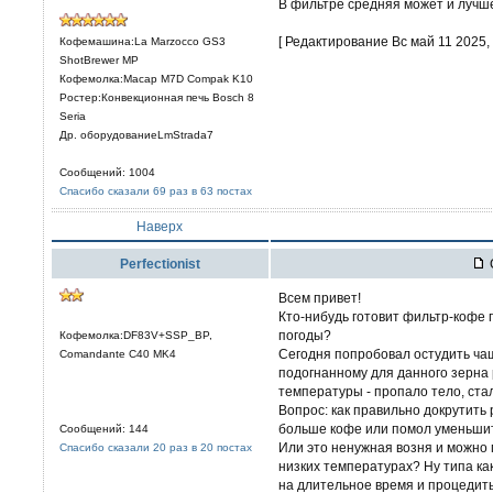
В фильтре средняя может и лучше
[ Редактирование Вс май 11 2025, 
Кофемашина:La Marzocco GS3
ShotBrewer MP
Кофемолка:Macap M7D Compak K10
Ростер:Конвекционная печь Bosch 8
Seria
Др. оборудованиеLmStrada7
Сообщений: 1004
Спасибо сказали 69 раз в 63 постах
Наверх
Perfectionist
Всем привет!
Кто-нибудь готовит фильтр-кофе 
погоды?
Кофемолка:DF83V+SSP_BP,
Сегодня попробовал остудить ча
Comandante C40 MK4
подогнанному для данного зерна 
температуры - пропало тело, ста
Вопрос: как правильно докрутить
больше кофе или помол уменьши
Сообщений: 144
Или это ненужная возня и можно 
Спасибо сказали 20 раз в 20 постах
низких температурах? Ну типа как 
на длительное время и процедить