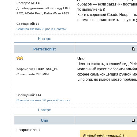
Ростер:A.M.O.C.
образом — если заказчик постави
Др. оборудованиеFellow Stagg EKG
то выполнена ))
PRO, ACAIA Pearl, Kalita Wave #185
Как и с воронкой Ceado Hoop — на
нормально приготовить — ну это 
Сообщений: 17
Спасибо сказали 3 раз в 1 постах
Наверх
Perfectionist
Uno:
Честно сказать, внешний вид Pie
могильный крест с обложки альбом
Кофемолка:DF83V+SSP_BP,
скорее сама концепция ручной мо
Comandante C40 MK4
Linglong, но имеют место проблемы
Сообщений: 144
Спасибо сказали 20 раз в 20 постах
Наверх
Uno
unopuntozero
Perfectionist написал(а)
...