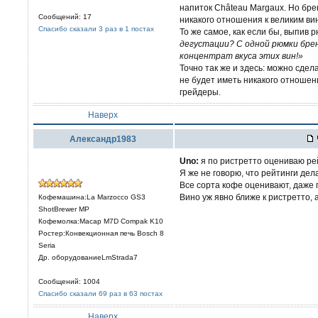
напиток Château Margaux. Но бре
Сообщений: 17
никакого отношения к великим ви
Спасибо сказали 3 раз в 1 постах
То же самое, как если бы, выпив р
дегустации? С одной рюмки бренд
концентрат вкуса этих вин!»
Точно так же и здесь: можно сдела
не будет иметь никакого отношени
грейдеры.
Наверх
Александр1983
Uno:
я по ристретто оцениваю рей
Я же не говорю, что рейтинги дел
Все сорта кофе оценивают, даже
Вино уж явно ближе к ристретто, а 
Кофемашина:La Marzocco GS3
ShotBrewer MP
Кофемолка:Macap M7D Compak K10
Ростер:Конвекционная печь Bosch 8
Seria
Др. оборудованиеLmStrada7
Сообщений: 1004
Спасибо сказали 69 раз в 63 постах
Наверх