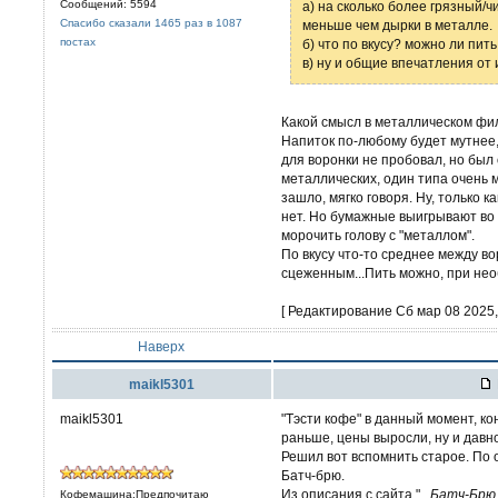
Сообщений: 5594
а) на сколько более грязный/ч
Спасибо сказали 1465 раз в 1087
меньше чем дырки в металле.
постах
б) что по вкусу? можно ли пи
в) ну и общие впечатления от
Какой смысл в металлическом фи
Напиток по-любому будет мутнее, 
для воронки не пробовал, но был
металлических, один типа очень 
зашло, мягко говоря. Ну, только к
нет. Но бумажные выигрывают во 
морочить голову с "металлом".
По вкусу что-то среднее между в
сцеженным...Пить можно, при нео
[ Редактирование Сб мар 08 2025, 
Наверх
maikl5301
maikl5301
"Тэсти кофе" в данный момент, ко
раньше, цены выросли, ну и давно
Решил вот вспомнить старое. По 
Батч-брю.
Из описания с сайта "...
Батч-Брю 
Кофемашина:Предпочитаю