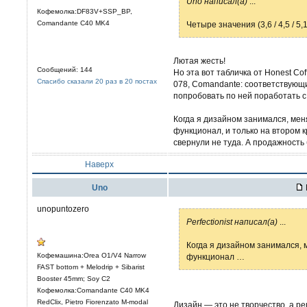
Uno написал(а)
...
Кофемолка:DF83V+SSP_BP,
Comandante C40 MK4
Четыре значения (3,6 / 4,5 / 5,
Лютая жесть!
Сообщений: 144
Но эта вот табличка от Honest Cof
Спасибо сказали 20 раз в 20 постах
078, Comandante: соответствующи
попробовать по ней поработать 
Когда я дизайном занимался, мен
функционал, и только на втором к
свернули не туда. А продажность
Наверх
Uno
unopuntozero
Perfectionist написал(а)
...
Когда я дизайном занимался, 
Кофемашина:Orea O1/V4 Narrow
функционал …
FAST bottom + Melodrip + Sibarist
Booster 45mm; Soy C2
Кофемолка:Comandante C40 MK4
RedClix, Pietro Fiorenzato M-modal
Дизайн — это не творчество, а 