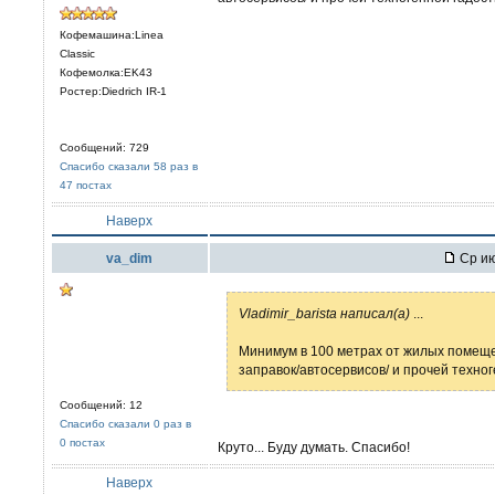
Кофемашина:Linea
Classic
Кофемолка:EK43
Ростер:Diedrich IR-1
Сообщений: 729
Спасибо сказали 58 раз в
47 постах
Наверх
va_dim
Ср ию
Vladimir_barista написал(а)
...
Минимум в 100 метрах от жилых помещен
заправок/автосервисов/ и прочей техно
Сообщений: 12
Спасибо сказали 0 раз в
0 постах
Круто... Буду думать. Спасибо!
Наверх