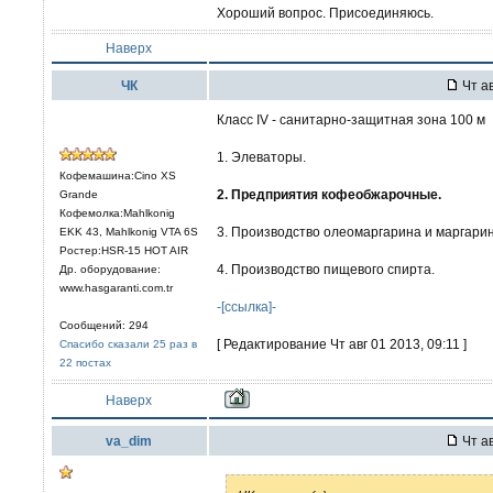
Хороший вопрос. Присоединяюсь.
Наверх
ЧК
Чт ав
Класс IV - санитарно-защитная зона 100 м
1. Элеваторы.
Кофемашина:Cino XS
2. Предприятия кофеобжарочные.
Grande
Кофемолка:Mahlkonig
3. Производство олеомаргарина и маргарин
EKK 43, Mahlkonig VTA 6S
Ростер:HSR-15 HOT AIR
4. Производство пищевого спирта.
Др. оборудование:
www.hasgaranti.com.tr
-[ссылка]-
Сообщений: 294
[ Редактирование Чт авг 01 2013, 09:11 ]
Спасибо сказали 25 раз в
22 постах
Наверх
va_dim
Чт ав