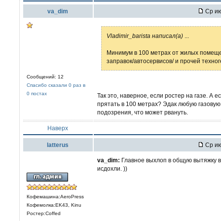
va_dim
Ср ию
Vladimir_barista написал(а)
...
Минимум в 100 метрах от жилых помещен
заправок/автосервисов/ и прочей техно
Сообщений: 12
Спасибо сказали 0 раз в
0 постах
Так это, наверное, если ростер на газе. А ес
прятать в 100 метрах? Эдак любую газовую
подозрения, что может рвануть.
Наверх
latterus
Ср ию
va_dim:
Главное выхлоп в общую вытяжку во
исдохли. ))
Кофемашина:AeroPress
Кофемолка:EK43, Kinu
Ростер:Coffed