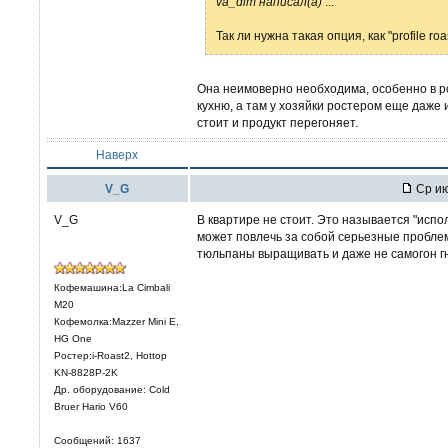
va_dim написал(а)
...
Так ли нужна такая опция, как "profile roa
Она неимоверно необходима, особенно в ро
кухню, а там у хозяйки ростером еще даже 
стоит и продукт перегоняет.
Наверх
V_G
Ср ию
V_G
В квартире не стоит. Это называется "исп
может повлечь за собой серьезные проблемы
тюльпаны выращивать и даже не самогон гн
Кофемашина:La Cimbali
M20
Кофемолка:Mazzer Mini E,
HG One
Ростер:i-Roast2, Hottop
KN-8828P-2K
Др. оборудование: Cold
Bruer Hario V60
Сообщений: 1637