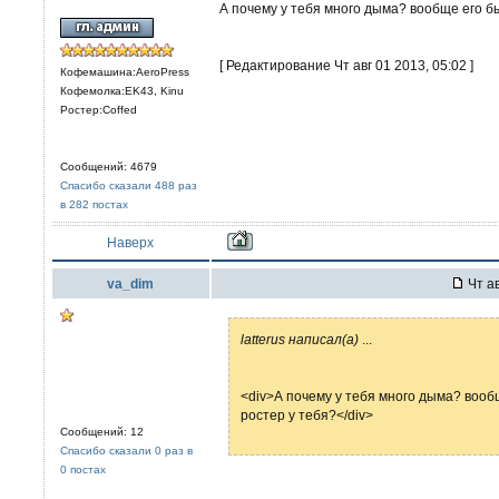
А почему у тебя много дыма? вообще его б
[ Редактирование Чт авг 01 2013, 05:02 ]
Кофемашина:AeroPress
Кофемолка:EK43, Kinu
Ростер:Coffed
Сообщений: 4679
Спасибо сказали 488 раз
в 282 постах
Наверх
va_dim
Чт ав
latterus написал(а)
...
<div>А почему у тебя много дыма? вооб
ростер у тебя?</div>
Сообщений: 12
Спасибо сказали 0 раз в
0 постах