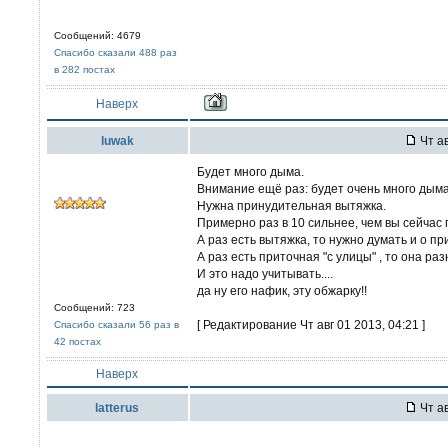
Сообщений: 4679
Спасибо сказали 488 раз
в 282 постах
Наверх
luwak
Чт ав
Будет много дыма.
Внимание ещё раз: будет очень много дыма!
Нужна принудительная вытяжка.
Примерно раз в 10 сильнее, чем вы сейчас п
А раз есть вытяжка, то нужно думать и о п
А раз есть приточная "с улицы" , то она раз
И это надо учитывать....
да ну его нафик, эту обжарку!!
Сообщений: 723
[ Редактирование Чт авг 01 2013, 04:21 ]
Спасибо сказали 56 раз в
42 постах
Наверх
latterus
Чт ав