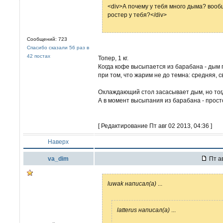
<div>А почему у тебя много дыма? вооб
ростер у тебя?</div>
Сообщений: 723
Спасибо сказали 56 раз в
42 постах
Топер, 1 кг.
Когда кофе высыпается из барабана - дым 
при том, что жарим не до темна: средняя, 
Охлаждающий стол засасывает дым, но тогда
А в момент высыпания из барабана - просто 
[ Редактирование Пт авг 02 2013, 04:36 ]
Наверх
va_dim
Пт ав
luwak написал(а)
...
latterus написал(а)
...