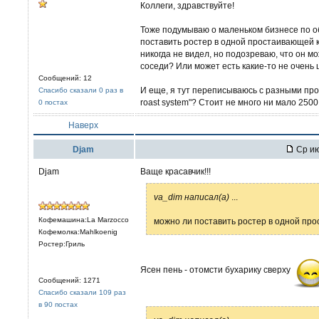
Коллеги, здравствуйте!
Тоже подумываю о маленьком бизнесе по о
поставить ростер в одной простаивающей к
никогда не видел, но подозреваю, что он м
соседи? Или может есть какие-то не очен
Сообщений: 12
И еще, я тут переписываюсь с разными произ
Спасибо сказали 0 раз в
roast system"? Стоит не много ни мало 2500
0 постах
Наверх
Djam
Ср ию
Djam
Ваще красавчик!!!
va_dim написал(а)
...
Кофемашина:La Marzocco
можно ли поставить ростер в одной пр
Кофемолка:Mahlkoenig
Ростер:Гриль
Ясен пень - отомсти бухарику сверху
Сообщений: 1271
Спасибо сказали 109 раз
в 90 постах