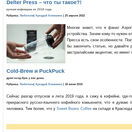
Delter Press – что ты такое?!
ручная кофеварка из 2018 года
Рубрика:
Любители
|
Аркадий Климанов
| 25 апреля 2022
Многие знают, что я фанат Аэро
устройства. Зачем кому-то нужен к
Пресса есть свои особенности. По
бы закончить статью, но давайте 
австралийским акцентом, но имеет 
Cold-Brew и PuckPuck
дрип колд-брю у вас дома
Рубрика:
Любители
|
Аркадий Климанов
| 18 июня 2019
Сейчас разгар отпусков и лета 2019 года, я сижу в кофейне, где
прекрасного русско-язычного кофейного комьюнити, что я думаю 
человека. Тем более, что у
Sweet Beans Coffee
на складе в Краснода