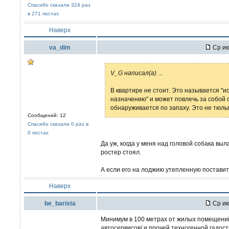
Спасибо сказали 324 раз
в 271 постах
Наверх
va_dim
Ср ию
V_G написал(а)
...
В квартире не стоит. Это называется "
назначению" и может повлечь за собой с
обнаруживается по запаху. Это не тюль
Сообщений: 12
Спасибо сказали 0 раз в
0 постах
Да уж, когда у меня над головой собака выл
ростер стоял.
А если его на лоджию утепленную постави
Наверх
be_barista
Ср ию
Минимум в 100 метрах от жилых помещений.
автосервисов/ и прочей техногенной гадост