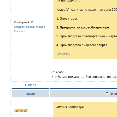
ЧК написал(а)
...
Класс IV - санитарно-защитная зона 100
1. Элеваторы.
Сообщений: 12
Спасибо сказали 0 раз в
2. Предприятия кофеобжарочные.
0 постах
3. Производство олеомаргарина и марга
4. Производство пищевого спирта.
-[ссылка]-
Спасибо!
Кто бы мог подумать... Все серьезно, однако
Наверх
luwak
Пт ав
latterus написал(а)
...