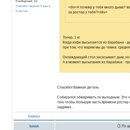
Сообщений: 12
Спасибо сказали 0 раз в
<div>А почему у тебя много дыма? в
0 постах
за ростер у тебя?</div>
Топер, 1 кг.
Когда кофе высыпается из барабана - д
при том, что жарим мы до темна: средня
Охлаждающий стол засасывает дым, но то
А в момент высыпания из барабана - про
Спасибо! Важная деталь.
Собирался обжаривать по выходным. Это ч
того чтобы большую часть времени ростер 
задумал...
Наверх
luwak
Пт ав