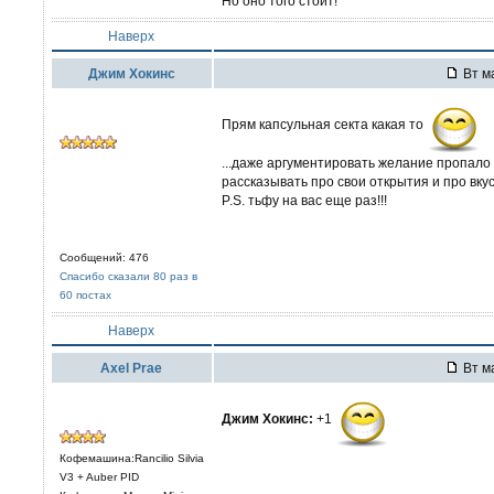
Но оно того стоит!
Наверх
Джим Хокинс
Вт ма
Прям капсульная секта какая то
...даже аргументировать желание пропало 
рассказывать про свои открытия и про вкус 
P.S. тьфу на вас еще раз!!!
Сообщений: 476
Спасибо сказали 80 раз в
60 постах
Наверх
Axel Prae
Вт ма
Джим Хокинс:
+1
Кофемашина:Rancilio Silvia
V3 + Auber PID