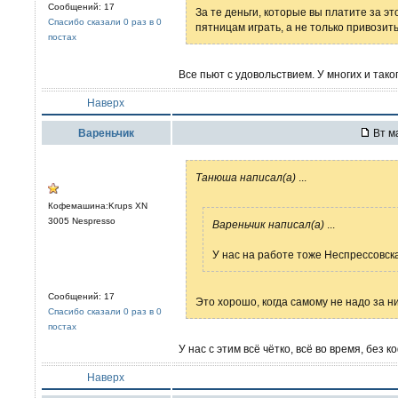
Сообщений: 17
За те деньги, которые вы платите за э
Спасибо сказали 0 раз в 0
пятницам играть, а не только привозить
постах
Все пьют с удовольствием. У многих и тако
Наверх
Вареньчик
Вт ма
Танюша написал(а)
...
Кофемашина:Krups XN
3005 Nespresso
Вареньчик написал(а)
...
У нас на работе тоже Неспрессовск
Сообщений: 17
Это хорошо, когда самому не надо за ни
Спасибо сказали 0 раз в 0
постах
У нас с этим всё чётко, всё во время, без к
Наверх