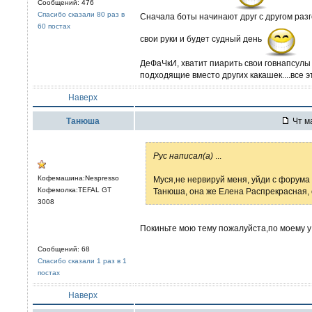
Сообщений: 476
Спасибо сказали 80 раз в
Сначала боты начинают друг с другом разг
60 постах
свои руки и будет судный день
ДеФаЧкИ, хватит пиарить свои говнапсулы
подходящие вместо других какашек....все э
Наверх
Танюша
Чт ма
Рус написал(а)
...
Кофемашина:Nespresso
Муся,не нервируй меня, уйди с форума 
Кофемолка:TEFAL GT
Танюша, она же Елена Распрекрасная, о
3008
Покиньте мою тему пожалуйста,по моему у в
Сообщений: 68
Спасибо сказали 1 раз в 1
постах
Наверх