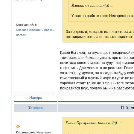
Вареньчик написал(а)
...
У нас на работе тоже Неспрессовск
Сообщений: 6
Спасибо сказали 0 раз в 0
За те деньги, которые вы платите за э
постах
пятницам играть, а не только привозить
Какой Вы злой, на вкус и цвет товарищей н
тоже зашла побольше узнать про кофе, как 
почитала советы местных гуру - кофемашина
кофе пить. Для меня это не реально. Реши
хватает), ну, думаю, по выходным буду себ
качественный и вкусный кофе в турке не м
хорошая стоит то же не 3 т.р. В итоге гот
понравится вкус, почему бы и не рассмотре
Наверх
Танюша
Вт ма
ЕленаПрекрасная написал(а)
...
Кофемашина:Nespresso