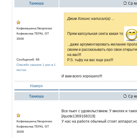
Танюша
Ср ма
Джим Хокинс написал(а)
...
Кофемашина:Nespresso
Прям капсульная секта какая то
Кофемолка:TEFAL GT
3008
...даже аргументировать желание проп
своем и рассказывать про свои открытия
на вас!!!
Сообщений: 68
P.S. тьфу на вас еще раз!!!
Спасибо сказали 1 раз в 1
постах
И вам всего хорошего!!!
Наверх
Танюша
Ср ма
Все пьют с удовольствием. У многих и тако
[/quote1369168319]
У нас на работе обычный стоит аппарат,но
Кофемашина:Nespresso
Кофемолка:TEFAL GT
3008