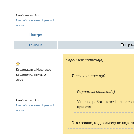
Сообщений: 68
Спасибо сказали 1 раз в 1
постах
Наверх
Танюша
Ср ма
Вареньчик написал(а)
...
Кофемашина:Nespresso
Кофемолка:TEFAL GT
Танюша написал(а)
...
3008
Вареньчик написал(а)
...
Сообщений: 68
У нас на работе тоже Неспрессо
Спасибо сказали 1 раз в 1
привозят.
постах
Это хорошо, когда самому не надо за