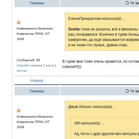
Танюша
Чт ма
ЕленаПрекрасная написал(а)
...
Кофемашина:Nespresso
Svetla:
пока не решила, всё в финансы
Кофемолка:TEFAL GT
раз, понравился. Конечно в турке боль
3008
заморочек, да ещё оказывается кофемо
и не знаю что лучше, думаю пока.
Сообщений: 68
В турке мне тоже очень нравится, но гото
Спасибо сказали 1 раз в 1
совсем!!!)))
постах
Наверх
Танюша
Чт ма
Джим Хокинс написал(а)
...
Кофемашина:Nespresso
Кофемолка:TEFAL GT
SM написал(а)
...
3008
Ад, боты с друг другом про капсулы 