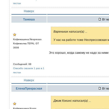
постах
Наверх
Танюша
Вт ма
Вареньчик написал(а)
...
Кофемашина:Nespresso
У нас на работе тоже Неспрессовская 
Кофемолка:TEFAL GT
3008
Это хорошо, когда самому не надо за ними 
Сообщений: 68
Спасибо сказали 1 раз в 1
постах
Наверх
ЕленаПрекрасная
Вт ма
Джим Хокинс написал(а)
...
Кофемашина:Krups