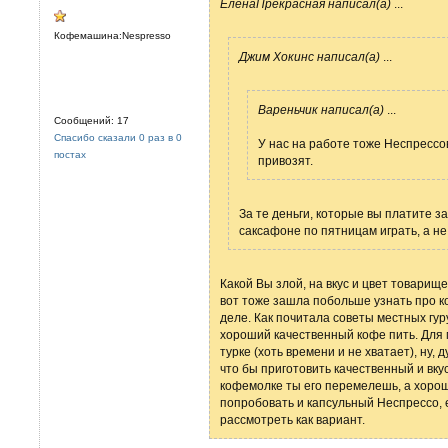
ЕленаПрекрасная написал(а)
...
Кофемашина:Nespresso
Джим Хокинс написал(а)
...
Вареньчик написал(а)
...
Сообщений: 17
Спасибо сказали 0 раз в 0
У нас на работе тоже Неспрессо
постах
привозят.
За те деньги, которые вы платите з
саксафоне по пятницам играть, а не
Какой Вы злой, на вкус и цвет товарищ
вот тоже зашла побольше узнать про коф
деле. Как почитала советы местных гуру 
хороший качественный кофе пить. Для 
турке (хоть времени и не хватает), ну,
что бы приготовить качественный и вку
кофемолке ты его перемелешь, а хорошая
попробовать и капсульный Неспрессо, е
рассмотреть как вариант.