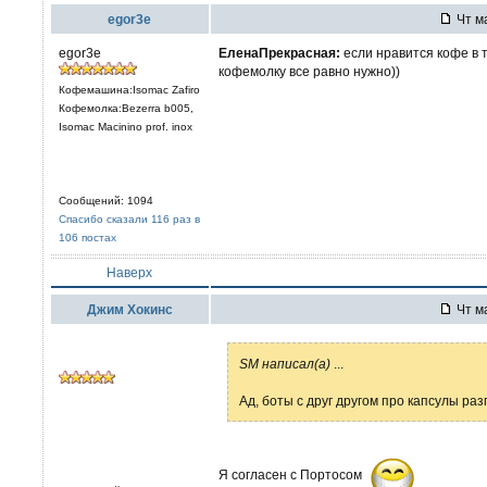
egor3e
Чт ма
egor3e
ЕленаПрекрасная:
если нравится кофе в 
кофемолку все равно нужно))
Кофемашина:Isomac Zafiro
Кофемолка:Bezerra b005,
Isomac Macinino prof. inox
Сообщений: 1094
Спасибо сказали 116 раз в
106 постах
Наверх
Джим Хокинс
Чт ма
SM написал(а)
...
Ад, боты с друг другом про капсулы раз
Я согласен с Портосом