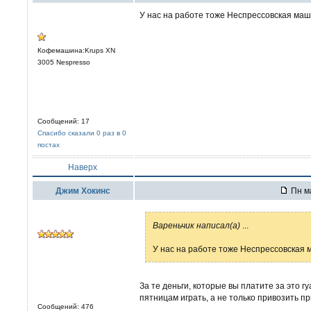
У нас на работе тоже Неспрессовская маш
Кофемашина:Krups XN
3005 Nespresso
Сообщений: 17
Спасибо сказали 0 раз в 0
постах
Наверх
Джим Хокинс
Пн ма
Вареньчик написал(а)
...
У нас на работе тоже Неспрессовская 
За те деньги, которые вы платите за это 
пятницам играть, а не только привозить пр
Сообщений: 476