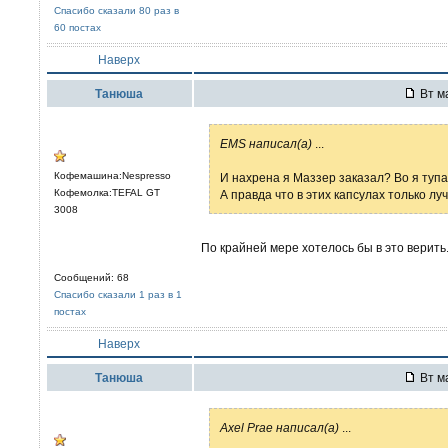
Спасибо сказали 80 раз в
60 постах
Наверх
Танюша
Вт ма
EMS написал(а)
...
Кофемашина:Nespresso
И нахрена я Маззер заказал? Во я тупан
Кофемолка:TEFAL GT
А правда что в этих капсулах только 
3008
По крайней мере хотелось бы в это верить
Сообщений: 68
Спасибо сказали 1 раз в 1
постах
Наверх
Танюша
Вт ма
Axel Prae написал(а)
...