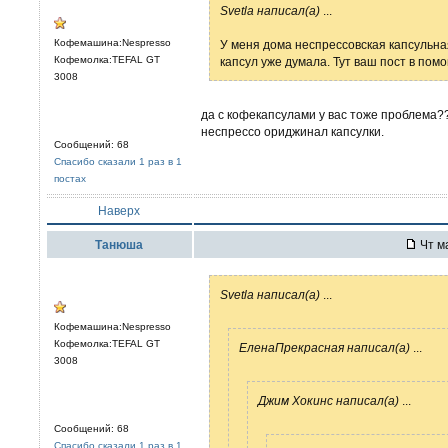
Svetla написал(а)
...
Кофемашина:Nespresso
У меня дома неспрессовская капсульн
Кофемолка:TEFAL GT
капсул уже думала. Тут ваш пост в помо
3008
да с кофекапсулами у вас тоже проблема??
неспрессо ориджинал капсулки.
Сообщений: 68
Спасибо сказали 1 раз в 1
постах
Наверх
Танюша
Чт ма
Svetla написал(а)
...
Кофемашина:Nespresso
Кофемолка:TEFAL GT
ЕленаПрекрасная написал(а)
...
3008
Джим Хокинс написал(а)
...
Сообщений: 68
Спасибо сказали 1 раз в 1