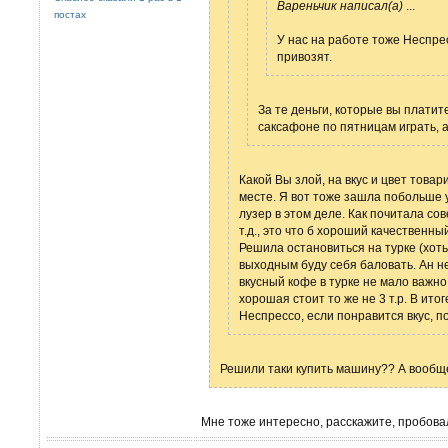
Вареньчик написал(а)
...
постах
У нас на работе тоже Неспре
привозят.
За те деньги, которые вы платит
саксафоне по пятницам играть, а
Какой Вы злой, на вкус и цвет това
месте. Я вот тоже зашла побольше у
лузер в этом деле. Как почитала сов
т.д., это что б хороший качественны
Решила остановиться на турке (хоть 
выходным буду себя баловать. Ан не
вкусный кофе в турке не мало важно
хорошая стоит то же не 3 т.р. В ито
Неспрессо, если понравится вкус, п
Решили таки купить машину?? А вообщ
Мне тоже интересно, расскажите, пробова