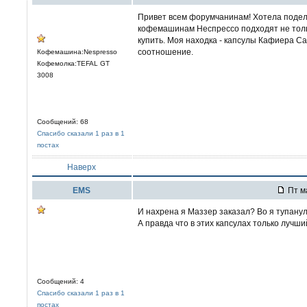
Привет всем форумчанинам! Хотела подели
кофемашинам Неспрессо подходят не толь
купить. Моя находка - капсулы Кафиера Caf
соотношение.
Кофемашина:Nespresso
Кофемолка:TEFAL GT
3008
Сообщений: 68
Спасибо сказали 1 раз в 1
постах
Наверх
EMS
Пт ма
И нахрена я Маззер заказал? Во я тупанул.
А правда что в этих капсулах только луч
Сообщений: 4
Спасибо сказали 1 раз в 1
постах