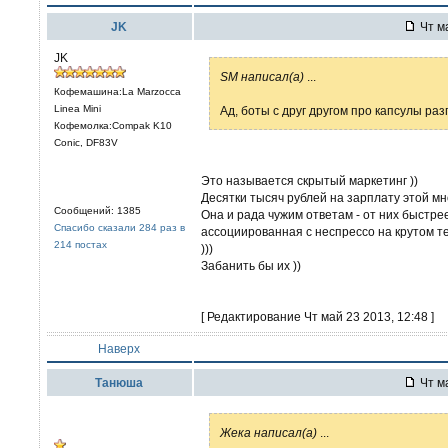
JK
Чт ма
JK
SM написал(а)
...
Кофемашина:La Marzocca
Linea Mini
Ад, боты с друг другом про капсулы раз
Кофемолка:Compak K10
Conic, DF83V
Это называется скрытый маркетинг ))
Десятки тысяч рублей на зарплату этой мн
Сообщений: 1385
Она и рада чужим ответам - от них быстре
Спасибо сказали 284 раз в
ассоциированная с неспрессо на крутом те
214 постах
)))
Забанить бы их ))
[ Редактирование Чт май 23 2013, 12:48 ]
Наверх
Танюша
Чт ма
Жека написал(а)
...