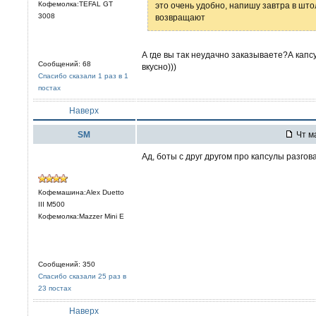
Кофемолка:TEFAL GT
это очень удобно, напишу завтра в што
3008
возвращают
А где вы так неудачно заказываете?А капс
Сообщений: 68
вкусно)))
Спасибо сказали 1 раз в 1
постах
Наверх
SM
Чт ма
Ад, боты с друг другом про капсулы разгов
Кофемашина:Alex Duetto
III M500
Кофемолка:Mazzer Mini E
Сообщений: 350
Спасибо сказали 25 раз в
23 постах
Наверх