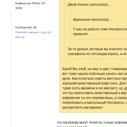
Кофемолка:TEFAL GT
Джим Хокинс написал(а)
...
3008
Вареньчик написал(а)
...
Сообщений: 68
У нас на работе тоже Неспрессо
Спасибо сказали 1 раз в 1
привозят.
постах
За те деньги, которые вы платите з
саксафоне по пятницам играть, а не
Какой Вы злой, на вкус и цвет товарищ
вот тоже зашла побольше узнать про коф
деле. Как почитала советы местных гуру 
хороший качественный кофе пить. Для 
турке (хоть времени и не хватает), ну,
что бы приготовить качественный и вку
кофемолке ты его перемелешь, а хорошая
попробовать и капсульный Неспрессо, е
рассмотреть как вариант.
эту проблему могут понятль только кофем