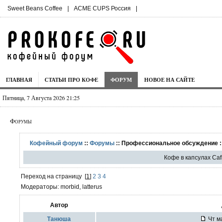
Sweet Beans Coffee
|
ACME CUPS Россия
|
ГЛАВНАЯ
СТАТЬИ ПРО КОФЕ
ФОРУМ
НОВОЕ НА САЙТЕ
Пятница, 7 Августа 2026 21:25
Форумы
Кофейный форум
::
Форумы
:: Профессиональное обсуждение :
Кофе в капсулах Caf
Переход на страницу
[
1
]
2
3
4
Модераторы: morbid, latterus
Автор
Танюша
Чт ма