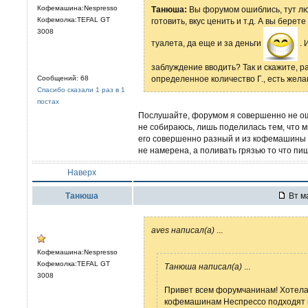
Кофемашина:Nespresso
Танюша:
Вы форумом ошиблись, тут лю
Кофемолка:TEFAL GT
готовить, вкус ценить и т.д. А вы бер
3008
туалета, да еще и за деньги
. 
заблуждение вводить? Так и скажите, р
Сообщений: 68
определенное количество Г., есть жела
Спасибо сказали 1 раз в 1
постах
Послушайте, форумом я совершенно не оши
не собираюсь, лишь поделилась тем, что 
его совершенно разный и из кофемашины к
не намерена, а поливать грязью то что пиш
Наверх
Танюша
Вт ма
aves написал(а)
...
Кофемашина:Nespresso
Кофемолка:TEFAL GT
Танюша написал(а)
...
3008
Привет всем форумчанинам! Хотела 
кофемашинам Неспрессо подходят н