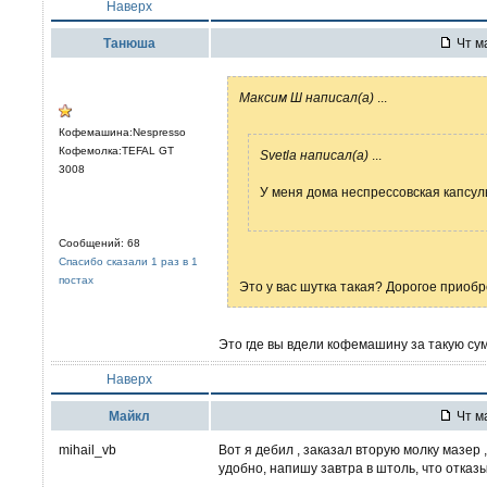
Наверх
Танюша
Чт ма
Максим Ш написал(а)
...
Кофемашина:Nespresso
Кофемолка:TEFAL GT
Svetla написал(а)
...
3008
У меня дома неспрессовская капсу
Сообщений: 68
Спасибо сказали 1 раз в 1
постах
Это у вас шутка такая? Дорогое приоб
Это где вы вдели кофемашину за такую су
Наверх
Mайкл
Чт ма
mihail_vb
Вот я дебил , заказал вторую молку мазер 
удобно, напишу завтра в штоль, что отка