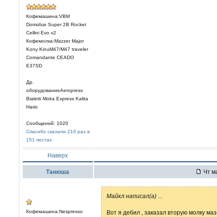
Кофемашина:VBM
Domobar Super 2B Rocket
Cellini Evo v2
Кофемолка:Mazzer Major
Kony KinuM47/M47 traveler
Comandante CEADO
E37SD
Др.
оборудованиеAeropress
Bialetti Moka Express Kalita
Hario
Сообщений: 1020
Спасибо сказали 210 раз в
151 постах
Наверх
Танюша
Чт ма
Mайкл написал(а)
...
Кофемашина:Nespresso
Вот я дебил , заказал вторую молку ма