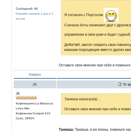
Сообщений: 68
Спасибо сказали 1 раз в 1
Я согласен с Портосом
постах
Сначала боты начинают друг с другом р
управление в свои руки и будет судный
ДеФаЧкИ, хватит пиарить свои говнапс
какашки подходящие вместо других какаш
Оставьте свое мнение при себе и покиньте
Наверх
JK
Чт ма
JK
Танюша написал(а)
...
Кофемашина:La Marzocca
Linea Mini
Оставьте свое мнение при себе и покин
Кофемолка:Compak K10
Conic, DF83V
Танюша:
Танюша, и ее клоны, покиньте на