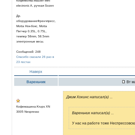
Кофемолка:Mazzer Mini
electronic A, ручная Sozen
Др.
оборудованиеФренчпресс,
Motta Нок-бокс, Motta
Питчер 0.35L, 0.75L,
темпер 58mm, 58.5mm
электронные весы.
Сообщений: 248
Спасибо сказали 26 раз в
23 постах
Наверх
Вареньчик
Вт ма
Джим Хокинс написал(а)
...
Кофемашина:Krups XN
3005 Nespresso
Вареньчик написал(а)
...
У нас на работе тоже Неспрессовск