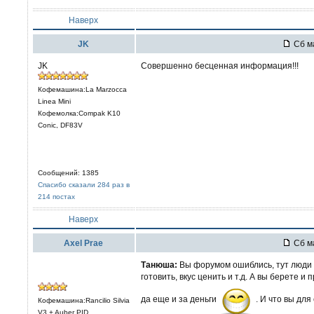
Наверх
JK
Сб ма
JK
Совершенно бесценная информация!!!
Кофемашина:La Marzocca
Linea Mini
Кофемолка:Compak K10
Conic, DF83V
Сообщений: 1385
Спасибо сказали 284 раз в
214 постах
Наверх
Axel Prae
Сб ма
Танюша:
Вы форумом ошиблись, тут люди 
готовить, вкус ценить и т.д. А вы берете
да еще и за деньги
. И что вы для
Кофемашина:Rancilio Silvia
V3 + Auber PID