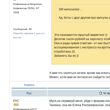
Кофемашина:Nespresso
Кофемолка:TEFAL GT
SM написал(а)
...
3008
Ад, боты с друг другом про капсулы 
Сообщений: 68
Спасибо сказали 1 раз в 1
Это называется скрытый маркетинг ))
постах
Десятки тысяч рублей на зарплату этой
Она и рада чужим ответам - от них быс
ассоциированная с неспрессо на крутом
отработаны )))
Забанить бы их ))
А вам что заняться нечем, кроме как иска
Может, если вам не интересно найдете себ
Наверх
Рус
Чт ма
РУС
Муся,не нервируй меня, уйди с форума или
Танюша, она же Елена Распрекрасная, она 
Кофемашина:LELIT