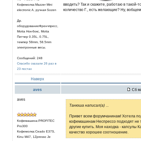
вводить? Так и скажите, работаю в такой-
Кофемолка:Mazzer Mini
количество Г., есть желающие? Ну, вобщем 
electronic A, ручная Sozen
Др.
оборудованиеФренчпресс,
Motta Нок-бокс, Motta
Питчер 0.35L, 0.75L,
темпер 58mm, 58.5mm
электронные весы.
Сообщений: 248
Спасибо сказали 26 раз в
23 постах
Наверх
aves
Сб ма
aves
Танюша написал(а)
...
Привет всем форумчанинам! Хотела под
Кофемашина:PROFITEC
кофемашинам Неспрессо подходят не т
Pro300
другие купить. Моя находка - капсулы Ка
Кофемолка:Ceado E37S,
качество хорошее соотношение.
Kinu M47, 1Zpresso Je