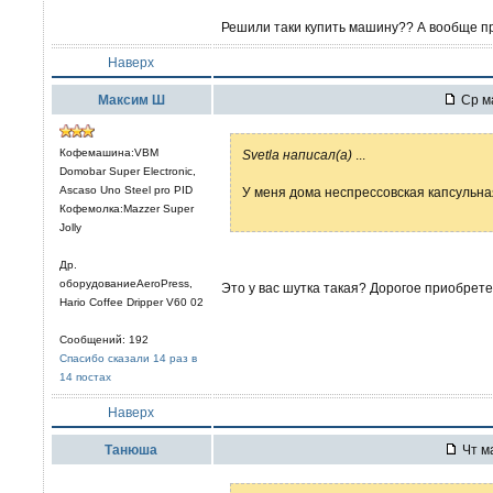
Решили таки купить машину?? А вообще п
Наверх
Максим Ш
Ср ма
Кофемашина:VBM
Svetla написал(а)
...
Domobar Super Electronic,
Ascaso Uno Steel pro PID
У меня дома неспрессовская капсульн
Кофемолка:Mazzer Super
Jolly
Др.
оборудованиеAeroPress,
Это у вас шутка такая? Дорогое приобрет
Hario Coffee Dripper V60 02
Сообщений: 192
Спасибо сказали 14 раз в
14 постах
Наверх
Танюша
Чт ма