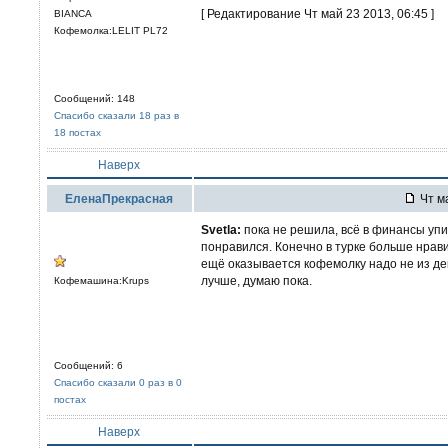
[ Редактирование Чт май 23 2013, 06:45 ]
BIANCA
Кофемолка:LELIT PL72
Сообщений: 148
Спасибо сказали 18 раз в
18 постах
Наверх
ЕленаПрекрасная
Чт ма
Svetla:
пока не решила, всё в финансы упи
понравился. Конечно в турке больше нрави
ещё оказывается кофемолку надо не из деш
лучше, думаю пока.
Кофемашина:Krups
Сообщений: 6
Спасибо сказали 0 раз в 0
постах
Наверх