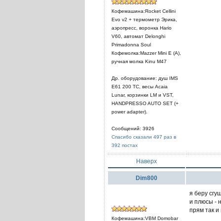
Кофемашина:Rocket Cellini
Evo v2 + термометр Эрика,
аэропресс, воронка Hario
V60, автомат Delonghi
Primadonna Soul
Кофемолка:Mazzer Mini E (A),
ручная молка Kinu M47
Др. оборудование: душ IMS
E61 200 TC, весы Acaia
Lunar, корзинки LM и VST,
HANDPRESSO AUTO SET (+
power adapter).
Сообщений: 3926
Спасибо сказали 497 раз в
392 постах
Наверх
Dim800
я беру сгу
и плюсы - 
прям так и
Кофемашина:VBM Domobar