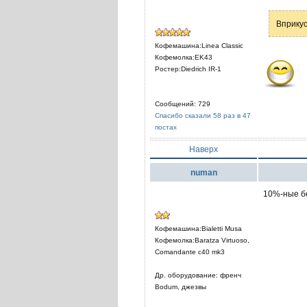
Вприкус
Кофемашина:Linea Classic
Кофемолка:EK43
Ростер:Diedrich IR-1
Сообщений: 729
Спасибо сказали 58 раз в 47
постах
Наверх
numan
10%-ные бе
Кофемашина:Bialetti Musa
Кофемолка:Baratza Virtuoso,
Comandante c40 mk3
Др. оборудование: френч
Bodum, джезвы