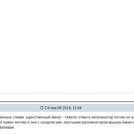
Сб янв 06 2018, 11:04
щённые сливки. единственный минус - тяжело отмыть капучинатор потом, но е
не нужен питчер и они с сахаром уже. протыкаю капучинатором крышку банки 
 взбиваю.