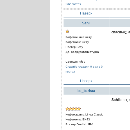
232 постах
Наверх
Sahil
спасибо)) 
Кофемашина:нету
Кофемолка:нету
Ростер:нету
Др. оборудованиетурка
Сообщений: 7
Спасибо сказали 0 раз в 0
постах
Наверх
be_barista
Sahil:
нет, 
Кофемашина:Linea Classic
Кофемолка:EK43
Ростер:Diedrich IR-1