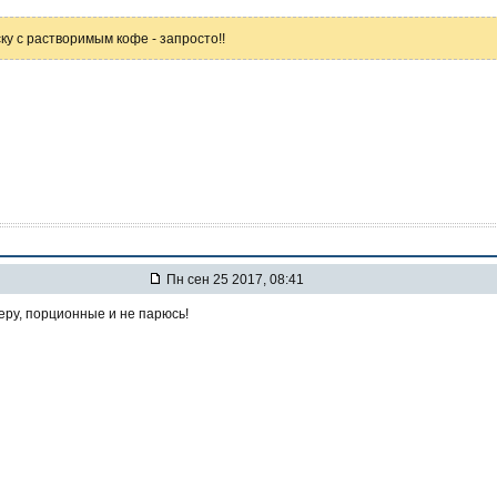
ку с растворимым кофе - запросто!!
Пн сен 25 2017, 08:41
ру, порционные и не парюсь!