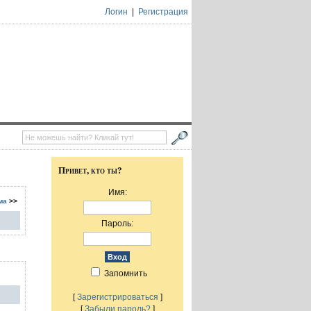
Логин
|
Регистрация
Привет, кто ты?
Имя:
ма
>>
Пароль:
Запомнить
[
Зарегистрироваться
]
[
Забыли пароль?
]