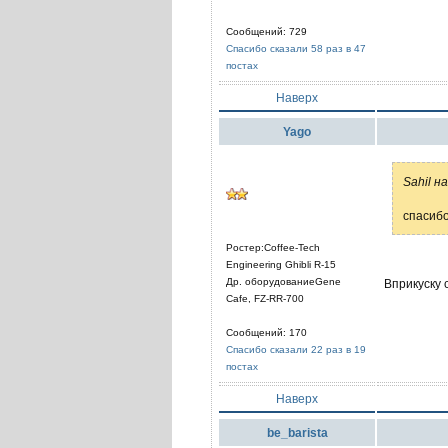
Сообщений: 729
Спасибо сказали 58 раз в 47
постах
Наверх
Yago
Sahil н
спасибо
Ростер:Coffee-Tech
Engineering Ghibli R-15
Др. оборудованиеGene
Вприкуску 
Cafe, FZ-RR-700
Сообщений: 170
Спасибо сказали 22 раз в 19
постах
Наверх
be_barista