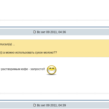
Вс окт 09 2011, 04:36
аписал(а)
...
)) а можно использовать сухое молоко??
с растворимым кофе - запросто!!
Вс окт 09 2011, 04:39