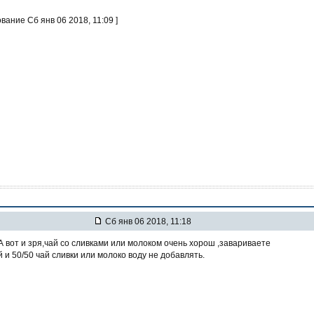
вание Сб янв 06 2018, 11:09 ]
Сб янв 06 2018, 11:18
А вот и зря,чай со сливками или молоком очень хорош ,завариваете
й и 50/50 чай сливки или молоко воду не добавлять.