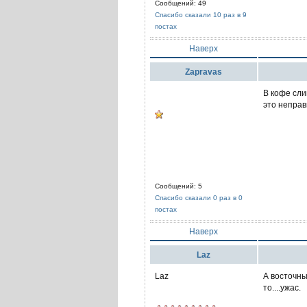
Сообщений: 49
Спасибо сказали 10 раз в 9
постах
Наверх
Zapravas
В кофе сли
это неправ
Сообщений: 5
Спасибо сказали 0 раз в 0
постах
Наверх
Laz
Laz
А восточны
то....ужас.