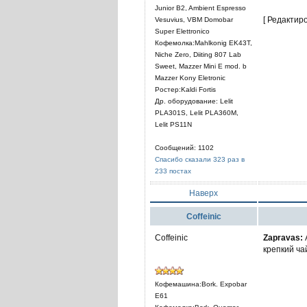
Junior B2, Ambient Espresso
[ Редактиро
Vesuvius, VBM Domobar
Super Elettronico
Кофемолка:Mahlkonig EK43T,
Niche Zero, Diiting 807 Lab
Sweet, Mazzer Mini E mod. b
Mazzer Kony Eletronic
Ростер:Kaldi Fortis
Др. оборудование: Lelit
PLА301S, Lelit PLA360M,
Lelit PS11N
Сообщений: 1102
Спасибо сказали 323 раз в
233 постах
Наверх
Coffeinic
Coffeinic
Zapravas:
крепкий ча
Кофемашина:Bork. Expobar
E61