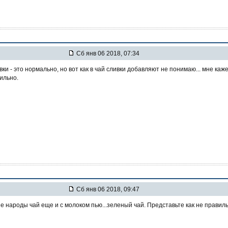
Сб янв 06 2018, 07:34
вки - это нормально, но вот как в чай сливки добавляют не понимаю... мне каж
ильно.
Сб янв 06 2018, 09:47
е народы чай еще и с молоком пью...зеленый чай. Представьте как не правил