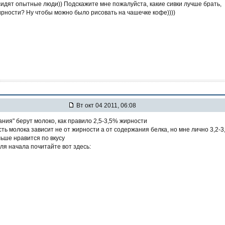
сидят опытные люди)) Подскажите мне пожалуйста, какие сивки лучше брать,
рности? Ну чтобы можно было рисовать на чашечке кофе))))
Вт окт 04 2011, 06:08
ания" берут молоко, как правило 2,5-3,5% жирности
ть молока зависит не от жирности а от содержания белка, но мне лично 3,2-
ьше нравится по вкусу
ля начала почитайте вот здесь: