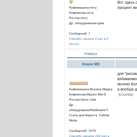
Вот здесь 
процент жи
Кофемашина:нету
Кофемолка:нету
Ростер:нету
Др. оборудованиетурка
Сообщений: 7
Спасибо сказали 0 раз в 0
постах
Наверх
House MD
для "рисов
взбиваемос
молоко бол
а вообще д
Кофемашина:Bezzera Magica
-[ссылка]-
Кофемолка:Mazzer Mini E
Ростер:Gene Cafe
Др.
оборудованиеRattleware!!!
Сталь для бариста, Cafelat,
Motta
Сообщений: 1579
Спасибо сказали 249 раз в