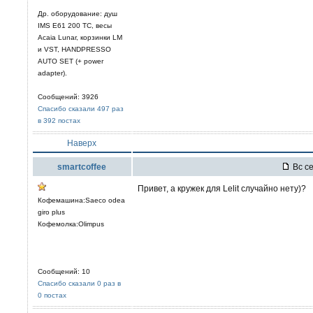
Др. оборудование: душ
IMS E61 200 TC, весы
Acaia Lunar, корзинки LM
и VST, HANDPRESSO
AUTO SET (+ power
adapter).
Сообщений: 3926
Спасибо сказали 497 раз
в 392 постах
Наверх
smartcoffee
Вс се
Привет, а кружек для Lelit случайно нету)?
Кофемашина:Saeco odea
giro plus
Кофемолка:Olimpus
Сообщений: 10
Спасибо сказали 0 раз в
0 постах