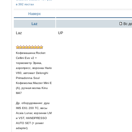
в 392 постах
Наверх
Laz
Вс де
Laz
UP
Кофемашина:Rocket
Cellini Evo v2 +
термометр Эрика,
аэропресс, воронка Hario
V60, автомат Delonghi
Primadonna Soul
Кофемолка:Mazzer Mini E
(A), ручная молка Kinu
M47
Др. оборудование: душ
IMS E61 200 TC, весы
Acaia Lunar, корзинки LM
и VST, HANDPRESSO
AUTO SET (+ power
adapter).