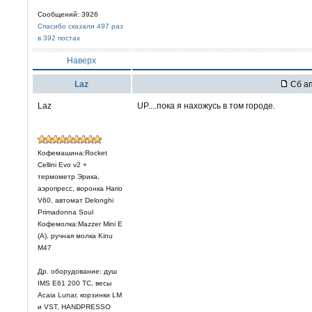
Сообщений: 3926
Спасибо сказали 497 раз
в 392 постах
Наверх
Laz
Сб ап
Laz
UP....пока я нахожусь в том городе.
Кофемашина:Rocket
Cellini Evo v2 +
термометр Эрика,
аэропресс, воронка Hario
V60, автомат Delonghi
Primadonna Soul
Кофемолка:Mazzer Mini E
(A), ручная молка Kinu
M47
Др. оборудование: душ
IMS E61 200 TC, весы
Acaia Lunar, корзинки LM
и VST, HANDPRESSO