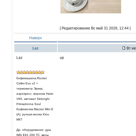
[ Редактирование Вс май 31 2026, 12:44 ]
Наверх
Laz
Вт ию
Laz
up
Кофемашина:Rocket
Cellini Evo v2 +
термометр Эрика,
аэропресс, воронка Hario
V60, автомат Delonghi
Primadonna Soul
Кофемолка:Mazzer Mini E
(A), ручная молка Kinu
M47
Др. оборудование: душ
IMS E61 200 TC, весы