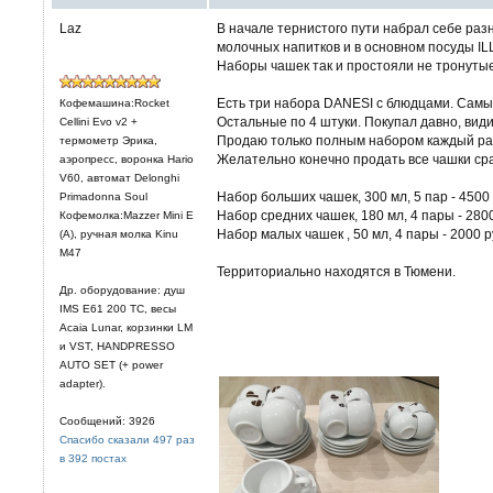
Laz
В начале тернистого пути набрал себе разн
молочных напитков и в основном посуды ILL
Наборы чашек так и простояли не тронутые
Есть три набора DANESI с блюдцами. Самы
Кофемашина:Rocket
Остальные по 4 штуки. Покупал давно, вид
Cellini Evo v2 +
Продаю только полным набором каждый ра
термометр Эрика,
Желательно конечно продать все чашки сраз
аэропресс, воронка Hario
V60, автомат Delonghi
Набор больших чашек, 300 мл, 5 пар - 4500
Primadonna Soul
Набор средних чашек, 180 мл, 4 пары - 280
Кофемолка:Mazzer Mini E
Набор малых чашек , 50 мл, 4 пары - 2000 р
(A), ручная молка Kinu
M47
Территориально находятся в Тюмени.
Др. оборудование: душ
IMS E61 200 TC, весы
Acaia Lunar, корзинки LM
и VST, HANDPRESSO
AUTO SET (+ power
adapter).
Сообщений: 3926
Спасибо сказали 497 раз
в 392 постах