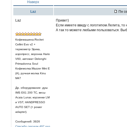
Наверх
Laz
Пн се
Laz
Привет)
Если имеете ввиду с логотипом Лелита, то 
А так то можете любыми пользоваться. Выб
Кофемашина:Rocket
Cellini Evo v2 +
термометр Эрика,
аэропресс, воронка Hario
V60, автомат Delonghi
Primadonna Soul
Кофемолка:Mazzer Mini E
(A), ручная молка Kinu
M47
Др. оборудование: душ
IMS E61 200 TC, весы
Acaia Lunar, корзинки LM
и VST, HANDPRESSO
AUTO SET (+ power
adapter).
Сообщений: 3926
Спасибо сказали 497 раз