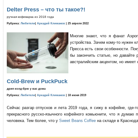
Delter Press – что ты такое?!
ручная кофеварка из 2018 года
Рубрика:
Любители
|
Аркадий Климанов
| 25 апреля 2022
Многие знают, что я фанат Аэро
устройства. Зачем кому-то нужен к
Пресса есть свои особенности. По
бы закончить статью, но давайте 
австралийским акцентом, но имеет 
Cold-Brew и PuckPuck
дрип колд-брю у вас дома
Рубрика:
Любители
|
Аркадий Климанов
| 18 июня 2019
Сейчас разгар отпусков и лета 2019 года, я сижу в кофейне, где
прекрасного русско-язычного кофейного комьюнити, что я думаю 
человека. Тем более, что у
Sweet Beans Coffee
на складе в Краснода