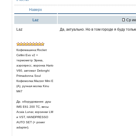
Наверх
Laz
Ср ию
Laz
Да, актуально. Но в том городе я буду только
Кофемашина:Rocket
Cellini Evo v2 +
термометр Эрика,
аэропресс, воронка Hario
V60, автомат Delonghi
Primadonna Soul
Кофемолка:Mazzer Mini E
(A), ручная молка Kinu
M47
Др. оборудование: душ
IMS E61 200 TC, весы
Acaia Lunar, корзинки LM
и VST, HANDPRESSO
AUTO SET (+ power
adapter).