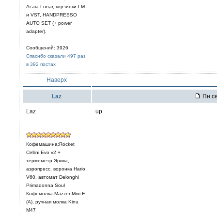
Acaia Lunar, корзинки LM
и VST, HANDPRESSO
AUTO SET (+ power
adapter).
Сообщений: 3926
Спасибо сказали 497 раз
в 392 постах
Наверх
Laz
Пн се
Laz
up
Кофемашина:Rocket
Cellini Evo v2 +
термометр Эрика,
аэропресс, воронка Hario
V60, автомат Delonghi
Primadonna Soul
Кофемолка:Mazzer Mini E
(A), ручная молка Kinu
M47