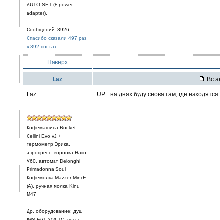
AUTO SET (+ power
adapter).
Сообщений: 3926
Спасибо сказали 497 раз
в 392 постах
Наверх
Laz
Вс ав
Laz
UP....на днях буду снова там, где находятся 
Кофемашина:Rocket
Cellini Evo v2 +
термометр Эрика,
аэропресс, воронка Hario
V60, автомат Delonghi
Primadonna Soul
Кофемолка:Mazzer Mini E
(A), ручная молка Kinu
M47
Др. оборудование: душ
IMS E61 200 TC, весы