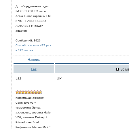
Др. оборудование: душ
IMS E61 200 TC, весы
Acaia Lunar, корзинки LM
и VST, HANDPRESSO
AUTO SET (+ power
adapter).
Сообщений: 3926
Спасибо сказали 497 раз
в 392 постах
Наверх
Laz
Вс ма
Laz
UP
Кофемашина:Rocket
Cellini Evo v2 +
термометр Эрика,
аэропресс, воронка Hario
V60, автомат Delonghi
Primadonna Soul
Кофемолка:Mazzer Mini E