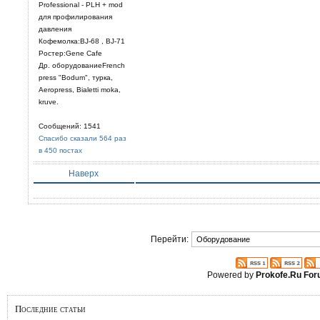
Professional - PLH + mod
для профилирования
давления
Кофемолка:BJ-68 , BJ-71
Ростер:Gene Cafe
Др. оборудованиеFrench
press "Bodum", турка,
Aeropress, Bialetti moka,
kruve.
Сообщений: 1541
Спасибо сказали 564 раз
в 450 постах
Наверх
Перейти:
Powered by
Prokofe.Ru Fo
Последние статьи