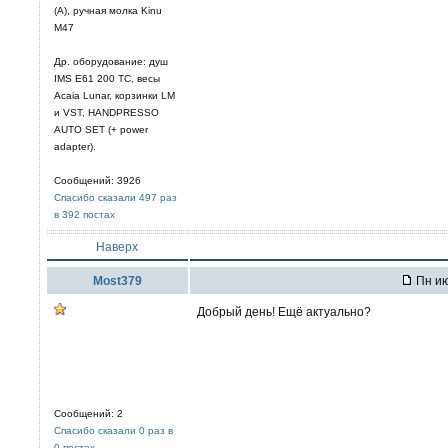
(A), ручная молка Kinu
M47
Др. оборудование: душ
IMS E61 200 TC, весы
Acaia Lunar, корзинки LM
и VST, HANDPRESSO
AUTO SET (+ power
adapter).
Сообщений: 3926
Спасибо сказали 497 раз
в 392 постах
Наверх
Most379
Пн ию
Добрый день! Ещё актуально?
Сообщений: 2
Спасибо сказали 0 раз в
0 постах