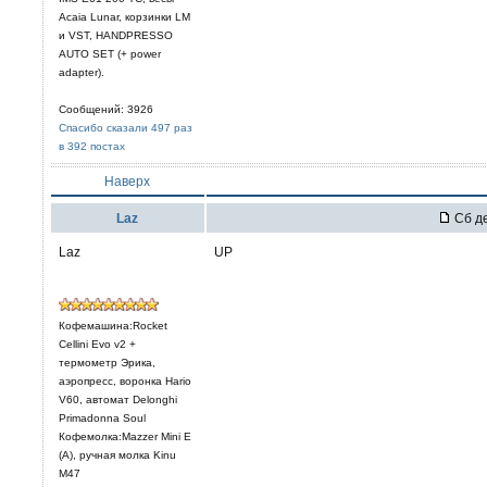
Acaia Lunar, корзинки LM
и VST, HANDPRESSO
AUTO SET (+ power
adapter).
Сообщений: 3926
Спасибо сказали 497 раз
в 392 постах
Наверх
Laz
Сб де
Laz
UP
Кофемашина:Rocket
Cellini Evo v2 +
термометр Эрика,
аэропресс, воронка Hario
V60, автомат Delonghi
Primadonna Soul
Кофемолка:Mazzer Mini E
(A), ручная молка Kinu
M47