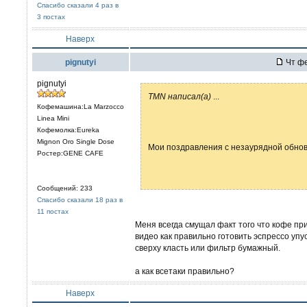
Спасибо сказали 4 раз в
3 постах
Наверх
pignutyi
Чт фе
pignutyi
TMN написал(а)
...
Кофемашина:La Marzocco
Linea Mini
Кофемолка:Eureka
Mignon Oro Single Dose
Мои поздравления с незаурядной обно
Ростер:GENE CAFE
Сообщений: 233
Спасибо сказали 18 раз в
11 постах
Меня всегда смущал факт того что кофе при
видео как правильно готовить эспрессо упу
сверху класть или фильтр бумажный.
а как всетаки правильно?
Наверх