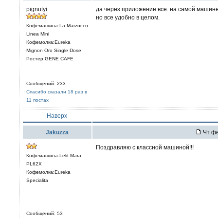
pignutyi
да через приложение все. на самой машине
но все удобно в целом.
Кофемашина:La Marzocco
Linea Mini
Кофемолка:Eureka
Mignon Oro Single Dose
Ростер:GENE CAFE
Сообщений: 233
Спасибо сказали 18 раз в
11 постах
Наверх
Jakuzza
Чт фе
Поздравляю с классной машиной!!!
Кофемашина:Lelit Mara
PL62X
Кофемолка:Eureka
Specialita
Сообщений: 53