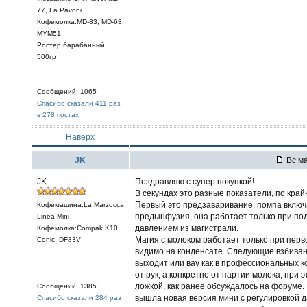
77, La Pavoni
Кофемолка:MD-83, MD-63,
MYM51
Ростер:барабанный
500гр
Сообщений: 1065
Спасибо сказали 411 раз
в 278 постах
Наверх
JK
Вс ма
JK
Поздравляю с супер покупкой!
В секундах это разные показатели, по край
Первый это предзаваривание, помпа включа
Кофемашина:La Marzocca
предынфузия, она работает только при под
Linea Mini
давлением из магистрали.
Кофемолка:Compak K10
Магия с молоком работает только при перв
Conic, DF83V
видимо на конденсате. Следующие взбивани
выходит или вау как в профессиональных ко
от рук, а конкретно от партии молока, при
ложкой, как ранее обсуждалось на форуме.
Сообщений: 1385
вышла новая версия мини с регулировкой 
Спасибо сказали 284 раз