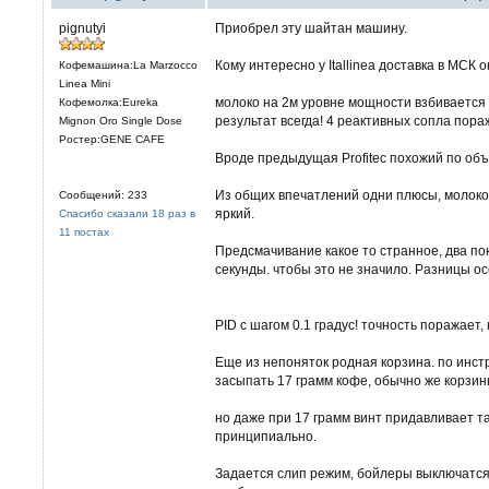
pignutyi
Приобрел эту шайтан машину.
Кому интересно у Itallinea доставка в МСК о
Кофемашина:La Marzocco
Linea Mini
молоко на 2м уровне мощности взбивается
Кофемолка:Eureka
результат всегда! 4 реактивных сопла пора
Mignon Oro Single Dose
Ростер:GENE CAFE
Вроде предыдущая Profitec похожий по объ
Из общих впечатлений одни плюсы, молоко
Сообщений: 233
яркий.
Спасибо сказали 18 раз в
11 постах
Предсмачивание какое то странное, два пока
секунды. чтобы это не значило. Разницы о
PID с шагом 0.1 градус! точность поражает,
Еще из непоняток родная корзина. по инст
засыпать 17 грамм кофе, обычно же корзин
но даже при 17 грамм винт придавливает та
принципиально.
Задается слип режим, бойлеры выключатся 