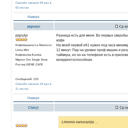
Спасибо сказали 69 раз в
63 постах
Наверх
pignutyi
Ср ап
pignutyi
Разница есть для меня. Во первых сверхбы
кофе
На моей первой e61 нужно под часа миним
Кофемашина:La Marzocco
12 минут. Пар на уровне проф машин и резу
Linea Mini
таймера, но он на телефоне есть в приложе
Кофемолка:Eureka
конкурентоспособная.
Mignon Oro Single Dose
Ростер:GENE CAFE
Сообщений: 233
Спасибо сказали 18 раз в
11 постах
Наверх
Chin@
Ср ок
Limonov написал(а)
...