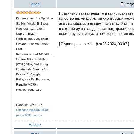
Ignas
Чт фе
Правильно так как решите и как устраивает 
качественными круглыми хлопковыми космет
Кофемашина:La Spaziale
ложу на сформированную таблетку. У меня
S1 Mini Vivaldi II, Swiss
и сеточка душа всегда остается, практичес
Progress, La Pavoni
поскольку лишь спустя некоторое время он
Mignon, Braun
Professional , Brugnetti
[ Редактирование Чт фев 08 2024, 03:07 ]
Simona , Faema Family
First...
Кофемолка:FAEMA MC99 ,
Cimbali MAX, CIMBALI
(WMF) MD6, Mahlkonig
Guatemala, Santos 55,
Faema 6, Gaggia
Bella,Jura Rio Espresso,
Rancilio MD50...
Ростер:gene cafe
Сообщений: 1897
Спасибо сказали 3046
раз в 1891 постах
Наверх