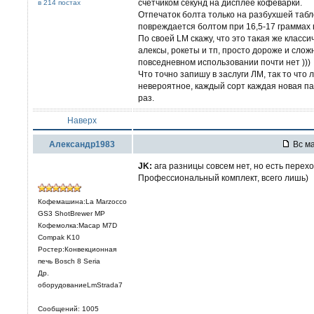
счетчиком секунд на дисплее кофеварки.
в 214 постах
Отпечаток болта только на разбухшей табле
повреждается болтом при 16,5-17 граммах 
По своей LM скажу, что это такая же класс
алексы, рокеты и тп, просто дороже и сло
повседневном использовании почти нет )))
Что точно запишу в заслуги ЛМ, так то что 
невероятное, каждый сорт каждая новая па
раз.
Наверх
Александр1983
Вс ма
JK:
ага разницы совсем нет, но есть переход
Профессиональный комплект, всего лишь)
Кофемашина:La Marzocco
GS3 ShotBrewer MP
Кофемолка:Macap M7D
Compak K10
Ростер:Конвекционная
печь Bosch 8 Seria
Др.
оборудованиеLmStrada7
Сообщений: 1005