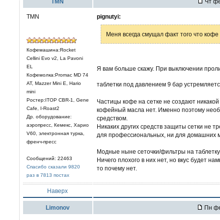
TMN
Чт фе
TMN
pignutyi:
Меня всегда смущал факт того что кофе 
Кофемашина:Rocket
Cellini Evo v2, La Pavoni
EL
Я вам больше скажу. При выключении пролив
Кофемолка:Promac MD 74
AT, Mazzer Mini E, Hario
таблетки под давлением 9 бар устремляетс
mini
Ростер:ITOP CBR-1, Gene
Частицы кофе на сетке не создают никакой
Cafe, I-Roast2
кофейный масла нет. Именно поэтому нео
Др. оборудование:
средством.
аэропресс, Кемекс, Харио
Никаких других средств защиты сетки не т
V60, электронная турка,
для профессиональных, ни для домашних 
френч-пресс
Модные ныне сеточки/фильтры на таблетку 
Сообщений: 22463
Ничего плохого в них нет, но вкус будет на
Спасибо сказали 9820
то почему нет.
раз в 7813 постах
Наверх
Limonov
Пн фе