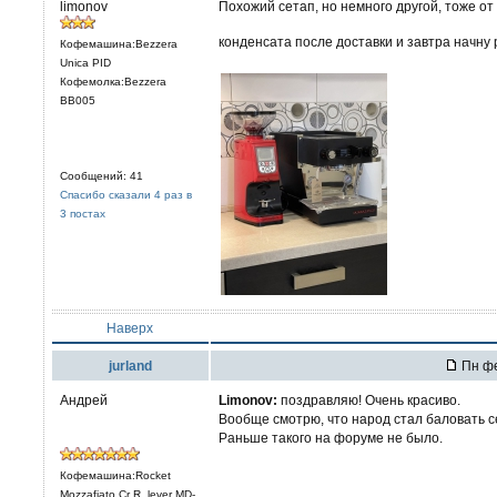
limonov
Похожий сетап, но немного другой, тоже от
конденсата после доставки и завтра начну 
Кофемашина:Bezzera
Unica PID
Кофемолка:Bezzera
BB005
Сообщений: 41
Спасибо сказали 4 раз в
3 постах
Наверх
jurland
Пн фе
Андрей
Limonov:
поздравляю! Очень красиво.
Вообще смотрю, что народ стал баловать 
Раньше такого на форуме не было.
Кофемашина:Rocket
Mozzafiato Cr R, lever MD-