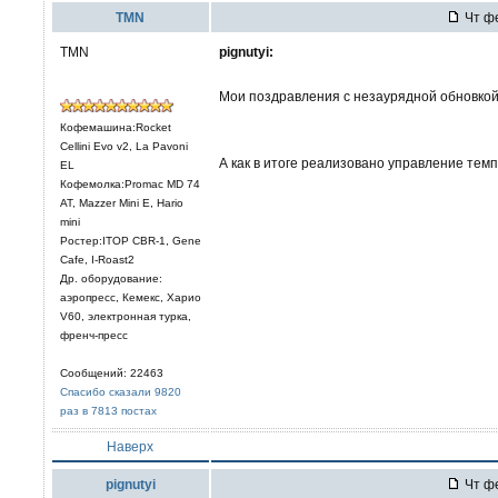
TMN
Чт фе
TMN
pignutyi:
Мои поздравления с незаурядной обновко
Кофемашина:Rocket
Cellini Evo v2, La Pavoni
А как в итоге реализовано управление тем
EL
Кофемолка:Promac MD 74
AT, Mazzer Mini E, Hario
mini
Ростер:ITOP CBR-1, Gene
Cafe, I-Roast2
Др. оборудование:
аэропресс, Кемекс, Харио
V60, электронная турка,
френч-пресс
Сообщений: 22463
Спасибо сказали 9820
раз в 7813 постах
Наверх
pignutyi
Чт фе