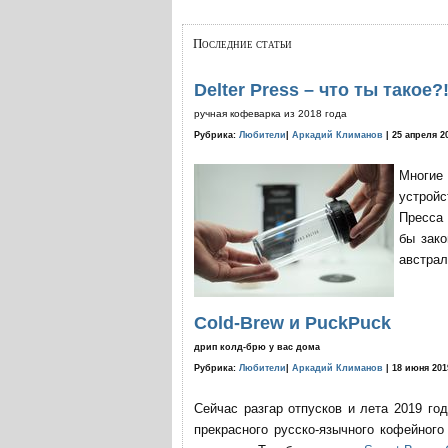
Последние статьи
Delter Press – что ты такое?
ручная кофеварка из 2018 года
Рубрика:
Любители
|
Аркадий Климанов
| 25 апреля 2
Многие
устройс
Пресса 
бы зако
австрал
Cold-Brew и PuckPuck
дрип колд-брю у вас дома
Рубрика:
Любители
|
Аркадий Климанов
| 18 июня 201
Сейчас разгар отпусков и лета 2019 го
прекрасного русско-язычного кофейног