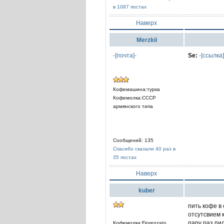
в 1087 постах
Наверх
Merzkii
-[почта]-
Se:
-[ссылка]
Кофемашина:турка
Кофемолка:СССР
армянского типа
Сообщений: 135
Спасибо сказали 40 раз в
35 постах
Наверх
kuber
пить кофе в
отсутсвием 
пару раз пил
Кофемолка:Fiorenzato