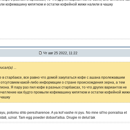
ли кофемашину кипятком и остатки кофейной жижи налили в чашку
Чт авг 25 2022, 11:22
писал(а)
...
е в старбаксе, все равно что домой закупаться кофе с ашана пролежавшим
и отсутсвием какой-либо информации о стране происхождения зерна, а тем
гиона. Я пару раз пил кофе в разных старбаксах, то что других вариантов не
ечатление как будто промыли кофемашину кипятком и остатки кофейной жиж
 чашку
yu, potomu shto perezharenoe. A ya kof vashe ni pyu. No mne sil'no ponrailsa et
kstati, uznal. Tam egg powder dobavl'aitsa. Drugie ni delut tak