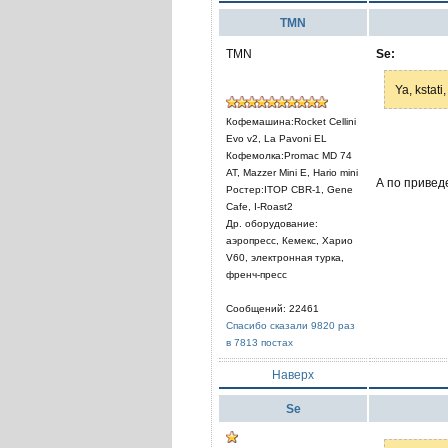
TMN
TMN
Se:
Ya, kstat
Кофемашина:Rocket Cellini
Evo v2, La Pavoni EL
Кофемолка:Promac MD 74
AT, Mazzer Mini E, Hario mini
А по привед
Ростер:ITOP CBR-1, Gene
Cafe, I-Roast2
Др. оборудование:
аэропресс, Кемекс, Харио
V60, электронная турка,
френч-пресс
Сообщений: 22461
Спасибо сказали 9820 раз
в 7813 постах
Наверх
Se