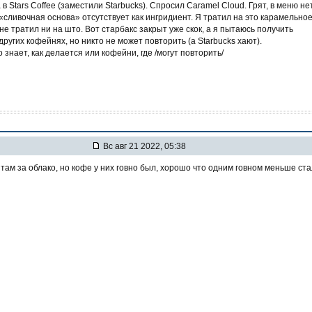
в Stars Coffee (заместили Starbucks). Спросил Caramel Cloud. Грят, в меню нет
«сливочная основа» отсутствует как ингридиент. Я тратил на это карамельно
 не тратил ни на што. Вот старбакс закрыт уже скок, а я пытаюсь получить
ругих кофейнях, но никто не может повторить (а Starbucks хают).
 знает, как делается или кофейни, где /могут повторить/
Вс авг 21 2022, 05:38
 там за облако, но кофе у них говно был, хорошо что одним говном меньше ст