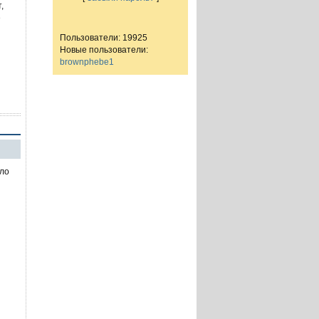
,
е
Пользователи: 19925
Новые пользователи:
brownphebe1
ало