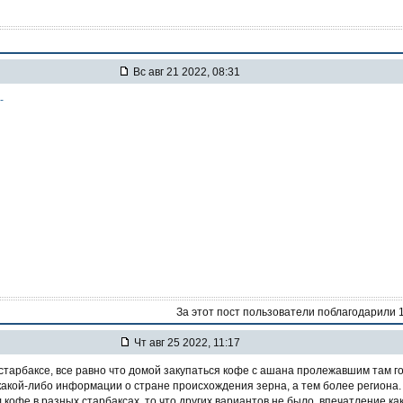
Вс авг 21 2022, 08:31
-
За этот пост пользователи поблагодарили 
Чт авг 25 2022, 11:17
 старбаксе, все равно что домой закупаться кофе с ашана пролежавшим там го
какой-либо информации о стране происхождения зерна, а тем более региона.
 кофе в разных старбаксах, то что других вариантов не было, впечатление ка