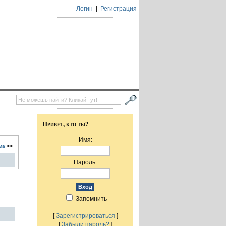
Логин
|
Регистрация
Привет, кто ты?
Имя:
ма
>>
Пароль:
Запомнить
[
Зарегистрироваться
]
[
Забыли пароль?
]