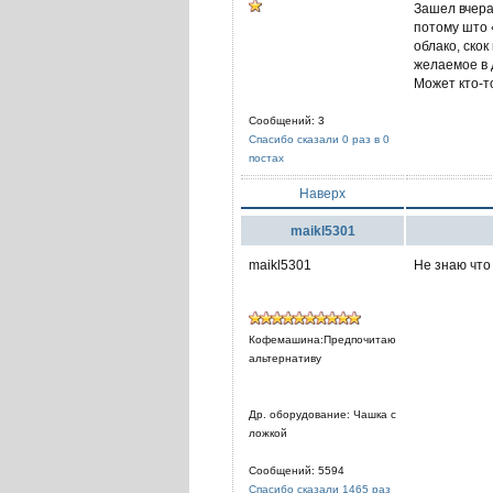
Зашел вчера 
потому што 
облако, скок
желаемое в д
Может кто-то
Сообщений: 3
Спасибо сказали 0 раз в 0
постах
Наверх
maikl5301
maikl5301
Не знаю что
Кофемашина:Предпочитаю
альтернативу
Др. оборудование: Чашка с
ложкой
Сообщений: 5594
Спасибо сказали 1465 раз