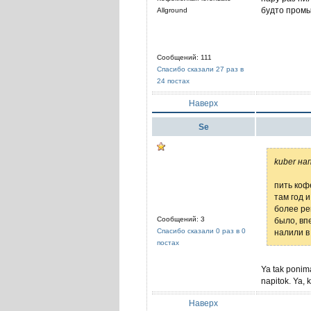
будто промы
Allground
Сообщений: 111
Спасибо сказали 27 раз в
24 постах
Наверх
Se
kuber на
пить коф
там год 
более ре
Сообщений: 3
было, вп
Спасибо сказали 0 раз в 0
налили в
постах
Ya tak ponima
napitok. Ya, 
Наверх