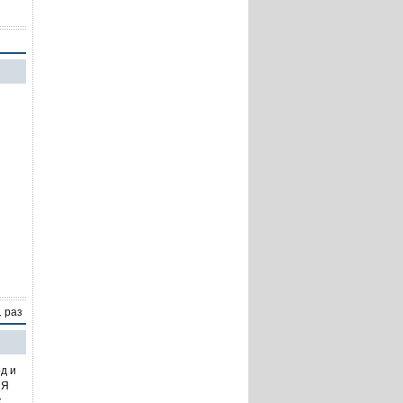
1 раз
д и
 Я
к