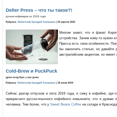
Delter Press – что ты такое?!
ручная кофеварка из 2018 года
Рубрика:
Любители
|
Аркадий Климанов
| 25 апреля 2022
Многие знают, что я фанат Аэро
устройства. Зачем кому-то нужен к
Пресса есть свои особенности. По
бы закончить статью, но давайте 
австралийским акцентом, но имеет 
Cold-Brew и PuckPuck
дрип колд-брю у вас дома
Рубрика:
Любители
|
Аркадий Климанов
| 18 июня 2019
Сейчас разгар отпусков и лета 2019 года, я сижу в кофейне, где
прекрасного русско-язычного кофейного комьюнити, что я думаю 
человека. Тем более, что у
Sweet Beans Coffee
на складе в Краснода