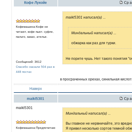
Кофе Лукойе
Ср а
maikl5301 написал(а)
...
Кофемашина:Кофе не
читают, кофе пьют. суфле,
Миндальный написал(а)
...
пальто, какао, ателье.
обжарка как раз для турки.
Не порите чушь. Нет такого понятия "об
Сообщений: 3612
Спасибо сказали 504 раз в
448 постах
в просраченных орехах, синильная кислот
Наверх
maikl5301
Ср а
maikl5301
Миндальный написал(а)
...
Вы главное не нервничайте, это вредно
Кофемашина:Предпочитаю
Я привел несколько сортов темной об