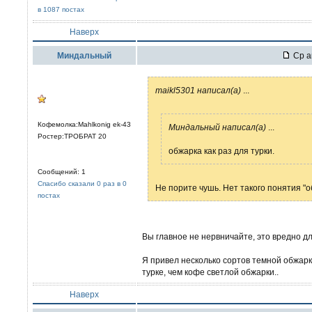
в 1087 постах
Наверх
Миндальный
Ср а
maikl5301 написал(а)
...
Кофемолка:Mahlkonig ek-43
Миндальный написал(а)
...
Ростер:ТРОБРАТ 20
обжарка как раз для турки.
Сообщений: 1
Спасибо сказали 0 раз в 0
Не порите чушь. Нет такого понятия "об
постах
Вы главное не нервничайте, это вредно дл
Я привел несколько сортов темной обжарк
турке, чем кофе светлой обжарки..
Наверх