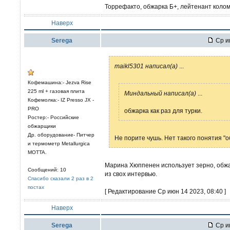
Торрефакто, обжарка Б+, лейтенант колом
Наверх
Serega
Ср ию
maikl5301 написал(а)
...
Кофемашина:- Jezva Rise
225 ml + газовая плита
Миндальный написал(а)
...
Кофемолка:- IZ Presso JX -
PRO
обжарка как раз для турки.
Ростер:- Российские
обжарщики
Др. оборудование- Питчер
Не порите чушь. Нет такого понятия "об
и термометр Metallurgica
MOTTA.
Марина Хюппенен использует зерно, обжа
Сообщений: 10
из свох интервью.
Спасибо сказали 2 раз в 2
постах
[ Редактирование Ср июн 14 2023, 08:40 ]
Наверх
Serega
Ср ию