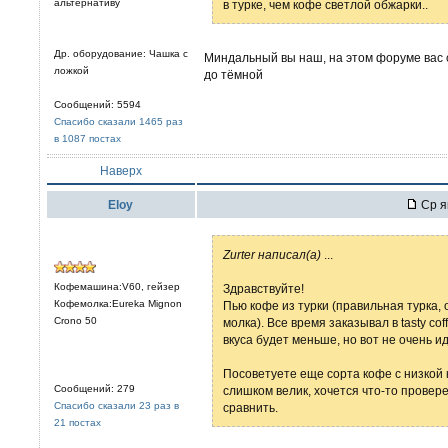
альтернативу
в турке, чем кофе светлой обжарки..
Др. оборудование: Чашка с
Миндальный вы наш, на этом форуме вас с
ложкой
до тёмной
Сообщений: 5594
Спасибо сказали 1465 раз
в 1087 постах
Наверх
Eloy
Ср я
Zurter написал(а)
...
Кофемашина:V60, гейзер
Здравствуйте!
Кофемолка:Eureka Mignon
Пью кофе из турки (правильная турка,
Crono 50
молка). Все время заказывал в tasty co
вкуса будет меньше, но вот не очень и
Посоветуете еще сорта кофе с низкой
Сообщений: 279
слишком велик, хочется что-то провере
Спасибо сказали 23 раз в
сравнить.
21 постах