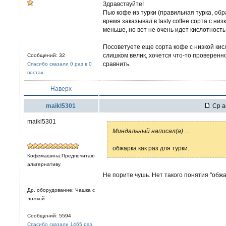
Здравствуйте!
Пью кофе из турки (правильная турка, обр
время заказывал в tasty coffee сорта с ни
меньше, но вот не очень идет кислотность
Посоветуете еще сорта кофе с низкой ки
слишком велик, хочется что-то проверенно
Сообщений: 32
сравнить.
Спасибо сказали 0 раз в 0
постах
Наверх
maikl5301
Ср а
maikl5301
Миндальный написал(а)
...
обжарка как раз для турки.
Кофемашина:Предпочитаю
альтернативу
Не порите чушь. Нет такого понятия "обжар
Др. оборудование: Чашка с
ложкой
Сообщений: 5594
Спасибо сказали 1465 раз