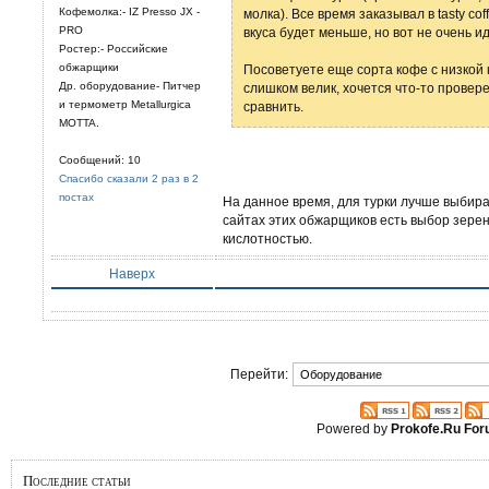
Кофемолка:- IZ Presso JX -
молка). Все время заказывал в tasty co
PRO
вкуса будет меньше, но вот не очень и
Ростер:- Российские
обжарщики
Посоветуете еще сорта кофе с низкой
Др. оборудование- Питчер
слишком велик, хочется что-то провере
и термометр Metallurgica
сравнить.
MOTTA.
Сообщений: 10
Спасибо сказали 2 раз в 2
постах
На данное время, для турки лучше выбира
сайтах этих обжарщиков есть выбор зере
кислотностью.
Наверх
Перейти:
Powered by
Prokofe.Ru Fo
Последние статьи