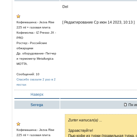
Del
[ Редактирование Ср июн 14 2023, 10:13 ]
Кофемашина:- Jezva Rise
225 ml + газовая плита
Кофемолка:- IZ Presso JX -
PRO
Ростер:- Российские
обжарщики
Др. оборудование- Питчер
и термометр Metallurgica
MOTTA.
Сообщений: 10
Спасибо сказали 2 раз в 2
постах
Наверх
Serega
Пн ию
Zurter написал(а)
...
Кофемашина:- Jezva Rise
Здравствуйте!
225 ml + газовая плита
Пью кофе из турки (правильная турка,