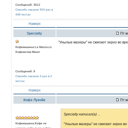
Сообщений: 3612
Спасибо сказали 504 раз в
448 постах
Наверх
Specialty
Пт м
"Унылые мазеры" не сжигают зерно во вр
Кофемашина:La Marzocco
Кофемолка:Mazer
Сообщений: 9
Спасибо сказали 3 раз в 2
постах
Наверх
Кофе Лукойе
Пт м
Specialty написал(а)
...
Кофемашина:Кофе не
"Унылые мазеры" не сжигают зерно во