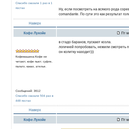
Спасибо сказали 1 раз в 1
постах
Ну, если посмотреть на всякого рода соре
comandante. По сути это как результат гол
Наверх
Кофе Лукойе
Пт м
в стадо баранов, пускают козла.
логичней попробовать, нежили смотреть п
он колитку находит)))
Кофемашина:Кофе не
читают, кофе пьют. суфле,
пальто, какао, ателье.
Сообщений: 3612
Спасибо сказали 504 раз в
448 постах
Наверх
Кофе Лукойе
Пт м