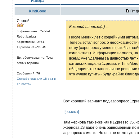
Наверх
KindGood
Пт ф
Сергей
Вaсилий написал(а)
...
Кофемашина:. Cafelat
Robot barista
После многих лет с кофейными автомат
Кофемолка:. DF64,
Теперь встал вопрос о необходимости
1Zpresso JX-Pro, JS
нему (аэропресс у меня го, чтобы с со
компактная). Информации немного, на 
Др. оборудование: Туча
всему, уже удалены за давностью лет -
всяких воронок
китайских модели 1zpresso и TimeMore.
общепринятое однозначное решение эт
Сообщений: 76
что лучше купить - буду крайне благод
Спасибо сказали 18 раз в
15 постах
Вот хороший вариант под аэропресс 1zpre
-[ссылка]-
Там жернова такие-же как в 1Zpresso JS, 
Жернова JS дают очень равномерный помо
аэропресс само то. Но она не может делат