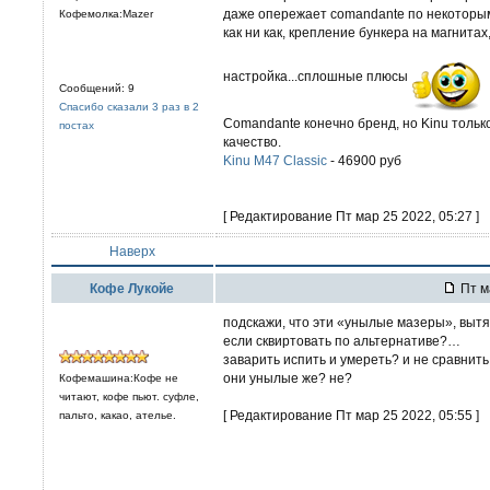
даже опережает comandante по некоторы
Кофемолка:Mazer
как ни как, крепление бункера на магнита
настройка...сплошные плюсы
Сообщений: 9
Спасибо сказали 3 раз в 2
Comandante конечно бренд, но Kinu только
постах
качество.
Kinu M47 Classic
- 46900 руб
[ Редактирование Пт мар 25 2022, 05:27 ]
Наверх
Кофе Лукойе
Пт м
подскажи, что эти «унылые мазеры», выт
если сквиртовать по альтернативе?…
заварить испить и умереть? и не сравнить с
они унылые же? не?
Кофемашина:Кофе не
читают, кофе пьют. суфле,
[ Редактирование Пт мар 25 2022, 05:55 ]
пальто, какао, ателье.