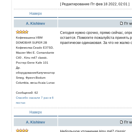
[ Редактирование Пт фев 18 2022, 02:01 ]
Наверх
А. Kishinev
Пт м
Сегодня нужно срочно, прямо сейчас, опр
остается. Помогите пожалуйста принять р
Кофемашина:VBM
практически одинаковая. За что не жалко
DOMOBAR SUPER 2B
Кофемолка:Ceado E37SD,
Mazzer Mini E. Comandante
C40 , Kinu m47 classic.
Ростер:Gene Kafe 101
Др.
оборудованиеКапучинатор
Smeg. Френч:Bodum
Columbia, весы:Acaia Lunar.
Сообщений: 62
Спасибо сказали 7 раз в 6
постах
Наверх
А. Kishinev
Пт м
Небольшое уточнение kinu m47 classic.