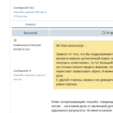
Сообщений: 612
Спасибо сказали 353 раз в
174 постах
Наверх
Вaсилий
Чт ф
Кофемашина:Delonghi
Mr.Vlad написал(а)
...
ECAM 22.114
Зависит от того, что Вы подразумевае
желаете именно аутентичный помол «в
получать «пластилин», то тут большой 
на столько сильно сводить жернова, чт
Сообщений: 8
перестают захватывать зёрна. И можно 
Спасибо сказали 1 раз в 1
дозу.
постах
С другой стороны, можно и не доводит
равно хороша.
Ответ исчерпывающий, спасибо, товарищи
питаю… ни в каком деле от маленькой дел
идеального результата. Но меня в начале 