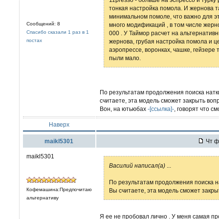
тонкая настройка помола. И жернова т
минимальном помоле, что важно для эт
Сообщений: 8
много модификаций , в том числе жерно
Спасибо сказали 1 раз в 1
000 . У Таймор расчет на альтернатив
постах
жернова, грубая настройка помола и це
аэропрессе, воронках, чашке, гейзере
пыли мало.
По результатам продолжения поиска наткн
считаете, эта модель сможет закрыть вопр
Вон, на ютьюбах
-[ссылка]-
, говорят что см
Наверх
maikl5301
Чт ф
maikl5301
Вaсилий написал(а)
...
По результатам продолжения поиска на
Кофемашина:Предпочитаю
Вы считаете, эта модель сможет закрыт
альтернативу
Я ее не пробовал лично . У меня самая пр