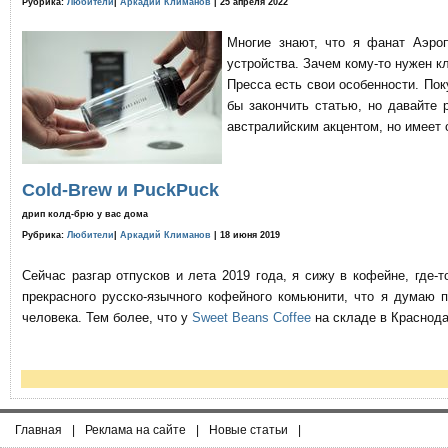
Рубрика:
Любители
|
Аркадий Климанов
| 25 апреля 2022
Многие знают, что я фанат Аэро
устройства. Зачем кому-то нужен к
Пресса есть свои особенности. По
бы закончить статью, но давайте 
австралийским акцентом, но имеет 
Cold-Brew и PuckPuck
дрип колд-брю у вас дома
Рубрика:
Любители
|
Аркадий Климанов
| 18 июня 2019
Сейчас разгар отпусков и лета 2019 года, я сижу в кофейне, где
прекрасного русско-язычного кофейного комьюнити, что я думаю 
человека. Тем более, что у
Sweet Beans Coffee
на складе в Краснода
Главная
|
Реклама на сайте
|
Новые статьи
|