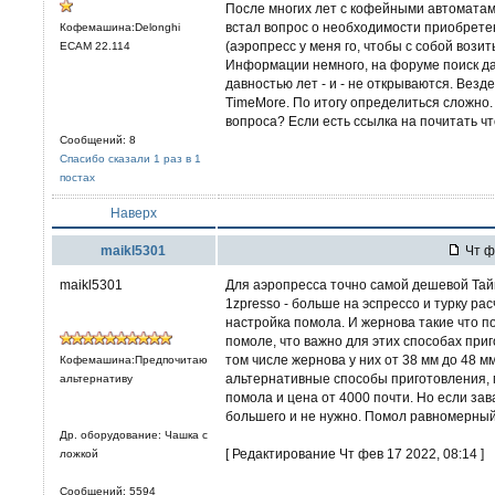
После многих лет с кофейными автоматами
встал вопрос о необходимости приобрете
Кофемашина:Delonghi
(аэропресс у меня го, чтобы с собой вози
ECAM 22.114
Информации немного, на форуме поиск дае
давностью лет - и - не открываются. Везд
TimeMore. По итогу определиться сложно
вопроса? Если есть ссылка на почитать чт
Сообщений: 8
Спасибо сказали 1 раз в 1
постах
Наверх
maikl5301
Чт ф
maikl5301
Для аэропресса точно самой дешевой Тай
1zpresso - больше на эспрессо и турку р
настройка помола. И жернова такие что 
помоле, что важно для этих способах приг
том числе жернова у них от 38 мм до 48 мм
Кофемашина:Предпочитаю
альтернативные способы приготовления, 
альтернативу
помола и цена от 4000 почти. Но если зав
большего и не нужно. Помол равномерный
Др. оборудование: Чашка с
[ Редактирование Чт фев 17 2022, 08:14 ]
ложкой
Сообщений: 5594