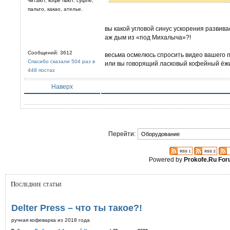
читают, кофе пьют. суфле,
пальто, какао, ателье.
вы какой угловой синус ускорения развив
аж дым из «под Михалыча»?!
Сообщений: 3612
весьма осмелюсь спросить видео вашего пр
Спасибо сказали 504 раз в
или вы говорящий ласковый кофейный ёж
448 постах
Наверх
Перейти:
Powered by
Prokofe.Ru Fo
Последние статьи
Delter Press – что ты такое?!
ручная кофеварка из 2018 года