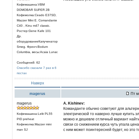
Кофемашина:VBM
DOMOBAR SUPER 2B
Кофемолка:Ceado E37SD,
Mazzer Mini E. Comandante
C40 , Kinu m47 classic.
Ростер:Gene Kafe 101
Др.
оборудованиеКапучинатор
Smeg. Френч:Bodum
Columbia, весы:Acaia Lunar.
Сообщений: 62
Спасибо сказали 7 раз в 6
постах
Наверх
magerus
Пт м
magerus
А. Kishinev:
Команданте обычно советуют для альтерна
электрической то наверно лучше купить эле
Кофемашина:Lelit PL55
можно и дешевле отличный вариант найти.
PID preheat
связи со снижением курса чуть упала цена
Кофемолка:Mazzer mini
с ним может поинтересней будет, но это т
man SJ