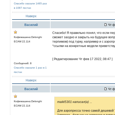
Спасибо сказали 1465 раз
в 1087 постах
Наверх
Вaсилий
Чт ф
Спасибо! Я правильно понял, что если пер
сможет заодно и закрыть на будущее вопр
Кофемашина:Delonghi
терпимом) под турку, например и с аэроп
ECAM 22.114
*ссылки на конкретные модели приветству
[ Редактирование Чт фев 17 2022, 08:47 ]
Сообщений: 8
Спасибо сказали 1 раз в 1
постах
Наверх
Вaсилий
Чт ф
Кофемашина:Delonghi
maikl5301 написал(а)
...
ECAM 22.114
Для аэропресса точно самой дешевой 
1zpresso - больше на эспрессо и турк