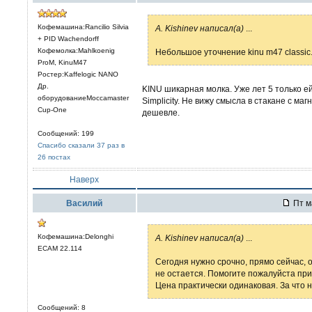
Кофемашина:Rancilio Silvia
А. Kishinev написал(а)
...
+ PID Wachendorff
Кофемолка:Mahlkoenig
Небольшое уточнение kinu m47 classic
ProM, KinuM47
Ростер:Kaffelogic NANO
Др.
KINU шикарная молка. Уже лет 5 только е
оборудованиеMoccamaster
Simplicity. Не вижу смысла в стакане с м
Cup-One
дешевле.
Сообщений: 199
Спасибо сказали 37 раз в
26 постах
Наверх
Вaсилий
Пт м
Кофемашина:Delonghi
А. Kishinev написал(а)
...
ECAM 22.114
Сегодня нужно срочно, прямо сейчас, 
не остается. Помогите пожалуйста при
Цена практически одинаковая. За что 
Сообщений: 8