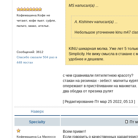
MS написал(а)
...
Кофемашина:Кофе не
читают, кофе пьют. суфле,
А. Kishinev написал(а)
...
пальто, какао, ателье.
Небольшое уточнение kinu m47 clas
KINU шикарная молка. Уже лет 5 тольк
Сообщений: 3612
Simplicity. Не вижу смысла в стакане 
Спасибо сказали 504 раз в
удобнее и дешевле.
448 постах
с чем сравнивали пятилетнюю красоту?
стакан на резинках - зебест. магниты кур
опережают в пристёгивании на манжетах.
два ободка от презика рулят
[ Редактирование Пт мар 25 2022, 05:13 ]
Наверх
Specialty
Пт м
Всем привет!
Если говорить о качественных характерист
Кофемашина:La Marzocco