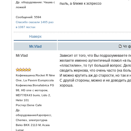
Др. оборудование: Чашка с
пыль, а ближе к эспрессо
ложкой
Сообщений: 5594
Спасибо сказали 1465 раз
в 1087 постах
Наверх
Mr.Vlad
Чт ф
Mr.Vlad
Зависит от того, что Вы подразумеваете п
желаете именно аутентичный помол «в пы
«пластилин», то тут большой вопрос. Дело
сводить жернова, что очень часто (на бо
И можно крутить аж до старости, но так и 
Кофемашина:Rocket R Nine
С другой стороны, можно и не доводить д
One, La Pavoni Europiccola
хороша.
Кофемолка:Bonafabrica FG
98, HG one с мотором,
MD77/EK43 burrs, Lido 2,
Helor 101
Ростер:Gene Cafe
Др.
оборудованиеАэропресс,
Chemex, электротурка
Beko BKK 2113 M, Acaia
Lunar