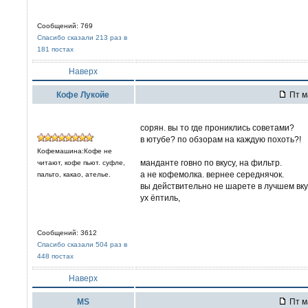
Сообщений: 769
Спасибо сказали 213 раз в
181 постах
Наверх
Кофе Лукойе
Пт м
сорян. вы то где прониклись советами?
в ютубе? по обзорам на каждую похоть?!
Кофемашина:Кофе не
манданте говно по вкусу, на фильтр.
читают, кофе пьют. суфле,
а не кофемолка. вернее середнячок.
пальто, какао, ателье.
вы действительно не шарете в лучшем вку
ух ёптиль,
Сообщений: 3612
Спасибо сказали 504 раз в
448 постах
Наверх
MS
Пт м