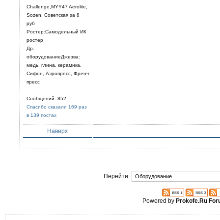
Challenge,MYY47 Aerolite,
Sozen, Советская за 8
руб
Ростер:Самодельный ИК
ростер
Др.
оборудованиеДжезва:
медь, глина, керамика.
Сифон, Аэропресс, Френч
пресс
Сообщений: 852
Спасибо сказали 169 раз
в 139 постах
Наверх
Перейти:
Powered by
Prokofe.Ru Fo