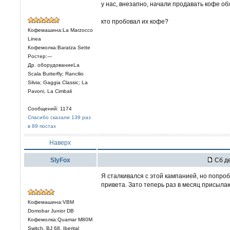
у нас, внезапно, начали продавать кофе о
кто пробовал их кофе?
Кофемашина:La Marzocco
Linea
Кофемолка:Baratza Sette
Ростер:---
Др. оборудованиеLa
Scala Butterfly; Rancilio
Silvia; Gaggia Classic; La
Pavoni, La Cimbali
Сообщений: 1174
Спасибо сказали 139 раз
в 89 постах
Наверх
SlyFox
Сб де
Я сталкивался с этой кампанией, но попроб
привета. Зато теперь раз в месяц присыла
Кофемашина:VBM
Domobar Junior DB
Кофемолка:Quamar M80M
Switch, BJ 68, Iberital