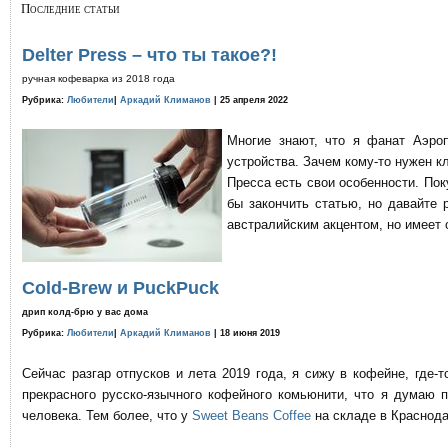
Последние статьи
Delter Press – что ты такое?!
ручная кофеварка из 2018 года
Рубрика:
Любители
|
Аркадий Климанов
| 25 апреля 2022
Многие знают, что я фанат Аэро
устройства. Зачем кому-то нужен к
Пресса есть свои особенности. По
бы закончить статью, но давайте 
австралийским акцентом, но имеет 
Cold-Brew и PuckPuck
дрип колд-брю у вас дома
Рубрика:
Любители
|
Аркадий Климанов
| 18 июня 2019
Сейчас разгар отпусков и лета 2019 года, я сижу в кофейне, где
прекрасного русско-язычного кофейного комьюнити, что я думаю 
человека. Тем более, что у
Sweet Beans Coffee
на складе в Краснода