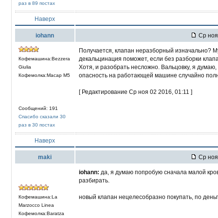
раз в 89 постах
Наверх
iohann
Ср ноя 
Получается, клапан неразборный изначально? Муж
декальцинация поможет, если без разборки клап
Кофемашина:Bezzera
Хотя, и разобрать несложно. Вальцовку, я думаю
Giulia
опасность на работающей машине случайно полно
Кофемолка:Macap M5
[ Редактирование Ср ноя 02 2016, 01:11 ]
Сообщений: 191
Спасибо сказали 30
раз в 30 постах
Наверх
maki
Ср ноя 
iohann:
да, я думаю попробую сначала малой кров
разбирать.
новый клапан нецелесобразно покупать, по деньг
Кофемашина:La
Marzocco Linea
Кофемолка:Baratza