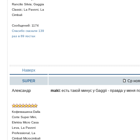
Rancilio Silvia; Gaggia
Classic; La Pavoni, La
Cimbali
Сообщений: 1174
Спасибо сказали 139
раз в 89 постах
Наверх
SUPER
Ср ноя 
Александр
maki:
есть такой минус у Gaggii - правда у меня
Кофемашина:Dalla
Corte Super Mini,
Elektra Micro Casa
Leva, La Pavoni
Professional, La
Cimbali Microcimbali