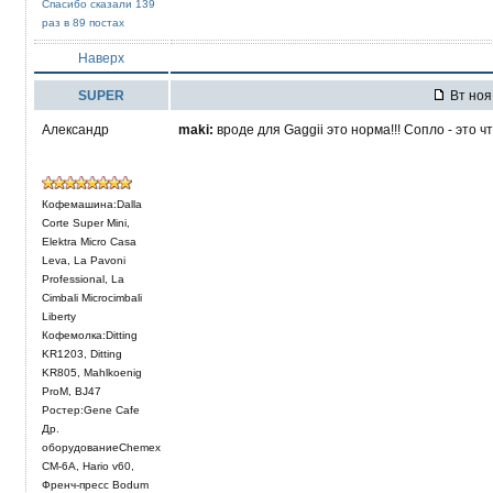
Спасибо сказали 139
раз в 89 постах
Наверх
SUPER
Вт ноя 
Александр
maki:
вроде для Gaggii это норма!!! Сопло - это ч
Кофемашина:Dalla
Corte Super Mini,
Elektra Micro Casa
Leva, La Pavoni
Professional, La
Cimbali Microcimbali
Liberty
Кофемолка:Ditting
KR1203, Ditting
KR805, Mahlkoenig
ProM, BJ47
Ростер:Gene Cafe
Др.
оборудованиеChemex
CM-6A, Hario v60,
Френч-пресс Bodum