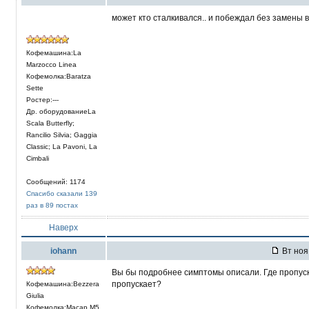
может кто сталкивался.. и побеждал без замены в
Кофемашина:La
Marzocco Linea
Кофемолка:Baratza
Sette
Ростер:---
Др. оборудованиеLa
Scala Butterfly;
Rancilio Silvia; Gaggia
Classic; La Pavoni, La
Cimbali
Сообщений: 1174
Спасибо сказали 139
раз в 89 постах
Наверх
iohann
Вт ноя 
Вы бы подробнее симптомы описали. Где пропускае
пропускает?
Кофемашина:Bezzera
Giulia
Кофемолка:Macap M5