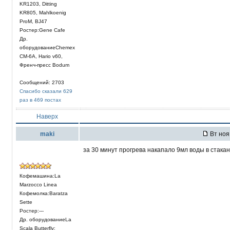
KR1203, Ditting
KR805, Mahlkoenig
ProM, BJ47
Ростер:Gene Cafe
Др.
оборудованиеChemex
CM-6A, Hario v60,
Френч-пресс Bodum
Сообщений: 2703
Спасибо сказали 629
раз в 469 постах
Наверх
maki
Вт ноя
за 30 минут прогрева накапало 9мл воды в стакан
Кофемашина:La
Marzocco Linea
Кофемолка:Baratza
Sette
Ростер:---
Др. оборудованиеLa
Scala Butterfly;