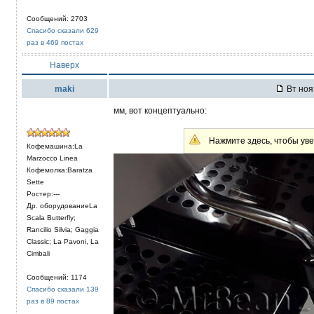
Сообщений: 2703
Спасибо сказали 629
раз в 469 постах
Наверх
maki
Вт ноя 
мм, вот концептуально:
Нажмите здесь, чтобы уве
Кофемашина:La
Marzocco Linea
Кофемолка:Baratza
Sette
Ростер:---
Др. оборудованиеLa
Scala Butterfly;
Rancilio Silvia; Gaggia
Classic; La Pavoni, La
Cimbali
Сообщений: 1174
Спасибо сказали 139
раз в 89 постах