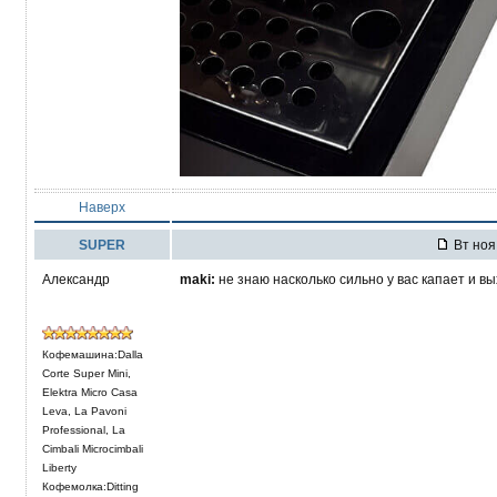
Наверх
SUPER
Вт ноя 
Александр
maki:
не знаю насколько сильно у вас капает и в
Кофемашина:Dalla
Corte Super Mini,
Elektra Micro Casa
Leva, La Pavoni
Professional, La
Cimbali Microcimbali
Liberty
Кофемолка:Ditting