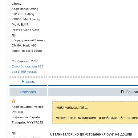
Liberty
Кофемолка:Ditting
KR1203, Ditting
KR805, Mahlkoenig
ProM, BJ47
Ростер:Gene Cafe
Др.
оборудованиеChemex
CM-6A, Hario v60,
Френч-пресс Bodum
Сообщений: 2703
Спасибо сказали 629
раз в 469 постах
Наверх
uroboros
Ср ноя 
Кофемашина:Profitec
maki написал(а)
...
Pro 700
Кофемолка:Expobar
может кто сталкивался.. и побеждал без замен
Tranquilo, MYY47&48
Др.
Сталкивался, но до устранения руки не дошли