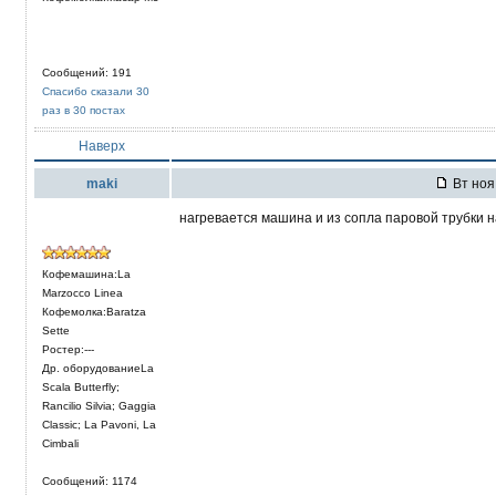
Сообщений: 191
Спасибо сказали 30
раз в 30 постах
Наверх
maki
Вт ноя 
нагревается машина и из сопла паровой трубки н
Кофемашина:La
Marzocco Linea
Кофемолка:Baratza
Sette
Ростер:---
Др. оборудованиеLa
Scala Butterfly;
Rancilio Silvia; Gaggia
Classic; La Pavoni, La
Cimbali
Сообщений: 1174