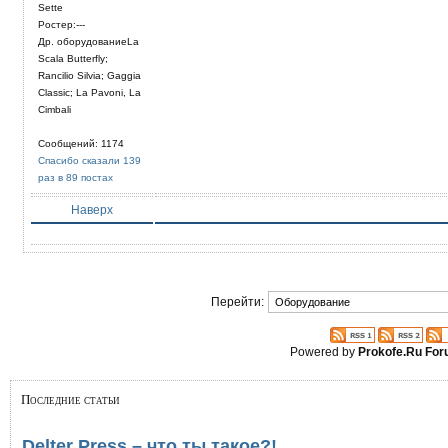
Sette
Ростер:---
Др. оборудованиеLa
Scala Butterfly;
Rancilio Silvia; Gaggia
Classic; La Pavoni, La
Cimbali
Сообщений: 1174
Спасибо сказали 139
раз в 89 постах
Наверх
Перейти:
Powered by
Prokofe.Ru Fo
Последние статьи
Delter Press – что ты такое?!