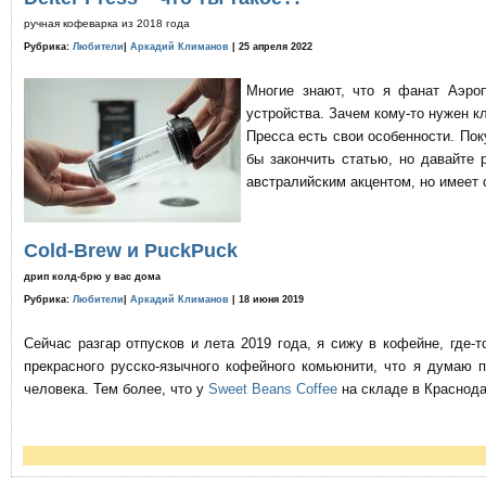
ручная кофеварка из 2018 года
Рубрика:
Любители
|
Аркадий Климанов
| 25 апреля 2022
Многие знают, что я фанат Аэро
устройства. Зачем кому-то нужен к
Пресса есть свои особенности. По
бы закончить статью, но давайте 
австралийским акцентом, но имеет 
Cold-Brew и PuckPuck
дрип колд-брю у вас дома
Рубрика:
Любители
|
Аркадий Климанов
| 18 июня 2019
Сейчас разгар отпусков и лета 2019 года, я сижу в кофейне, где
прекрасного русско-язычного кофейного комьюнити, что я думаю 
человека. Тем более, что у
Sweet Beans Coffee
на складе в Краснода