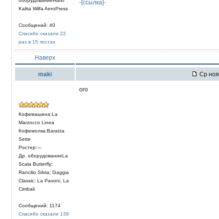
оборудованиеHario
-[ссылка]-
Kalita Wilfa AeroPress
Сообщений: 40
Спасибо сказали 22
раз в 15 постах
Наверх
maki
Ср ноя 
ого
Кофемашина:La
Marzocco Linea
Кофемолка:Baratza
Sette
Ростер:---
Др. оборудованиеLa
Scala Butterfly;
Rancilio Silvia; Gaggia
Classic; La Pavoni, La
Cimbali
Сообщений: 1174
Спасибо сказали 139