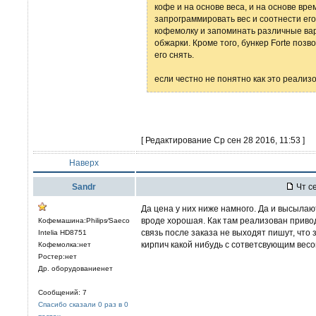
кофе и на основе веса, и на основе вре
запрограммировать вес и соотнести его
кофемолку и запоминать различные вар
обжарки. Кроме того, бункер Forte поз
его снять.
если честно не понятно как это реализ
[ Редактирование Ср сен 28 2016, 11:53 ]
Наверх
Sandr
Чт се
Да цена у них ниже намного. Да и высыла
вроде хорошая. Как там реализован привод
Кофемашина:Philips⁄Saeco
связь после заказа не выходят пишут, что
Intelia HD8751
кирпич какой нибудь с сответсвующим весо
Кофемолка:нет
Ростер:нет
Др. оборудованиенет
Сообщений: 7
Спасибо сказали 0 раз в 0