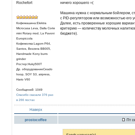
Rochefort
ничего хорошего =(
Машина нужна с нормальным бойлером, ст
с PID-регулятором или возможностью его ус
Далее, есть проверенные хорошие вариан
Кофемашина:Elektra
критерию — количеству молочных напитков
Microcasa Leva, Dalla Corte
бюджете).
mini Rotary mod, La Pavoni
Europiccola
Кофемолка:Lagom P64,
Santos, Bezzera BB005,
Handmade Kony burrs
grinder
Ростер:Huky500T
Др. оборудованиеCeado
hoop, SOY S3, airpress,
Hario V60
Сообщений: 1049
Спасибо сказали 376 раз
в 266 постах
Наверх
prostocoffee
Пт се
Sandr написал(а)
...