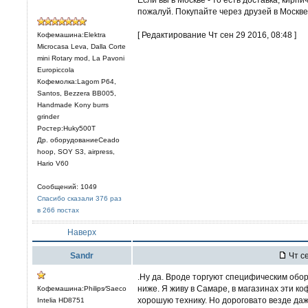
пожалуй. Покупайте через друзей в Москве
[ Редактирование Чт сен 29 2016, 08:48 ]
Кофемашина:Elektra
Microcasa Leva, Dalla Corte
mini Rotary mod, La Pavoni
Europiccola
Кофемолка:Lagom P64,
Santos, Bezzera BB005,
Handmade Kony burrs
grinder
Ростер:Huky500T
Др. оборудованиеCeado
hoop, SOY S3, airpress,
Hario V60
Сообщений: 1049
Спасибо сказали 376 раз
в 266 постах
Наверх
Sandr
Чт се
.Ну да. Вроде торгуют специфическим обо
ниже. Я живу в Самаре, в магазинах эти коф
Кофемашина:Philips⁄Saeco
хорошую технику. Но дороговато везде даж
Intelia HD8751