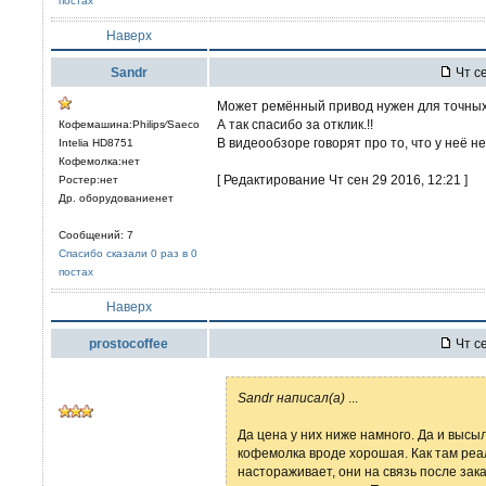
постах
Наверх
Sandr
Чт се
Может ремённый привод нужен для точных
А так спасибо за отклик.!!
Кофемашина:Philips⁄Saeco
В видеообзоре говорят про то, что у неё н
Intelia HD8751
Кофемолка:нет
[ Редактирование Чт сен 29 2016, 12:21 ]
Ростер:нет
Др. оборудованиенет
Сообщений: 7
Спасибо сказали 0 раз в 0
постах
Наверх
prostocoffee
Чт се
Sandr написал(а)
...
Да цена у них ниже намного. Да и выс
кофемолка вроде хорошая. Как там реа
настораживает, они на связь после зака