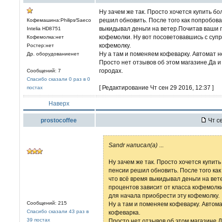
Ну зачем же так. Просто хочется купить б
решил обновить. После того как попробов
Кофемашина:Philips⁄Saeco
выкидывал деньги на ветер.Почитав ваши 
Intelia HD8751
кофемолки. Ну вот посоветовавшись с суп
Кофемолка:нет
кофемолку.
Ростер:нет
Ну а там и поменяем кофеварку. Автомат н
Др. оборудованиенет
Просто нет отзывов об этом магазине.Да и
городах.
Сообщений: 7
Спасибо сказали 0 раз в 0
[ Редактирование Чт сен 29 2016, 12:37 ]
постах
Наверх
prostocoffee
Чт се
Sandr написал(а)
...
Ну зачем же так. Просто хочется купит
пенсии решил обновить. После того ка
что всё время выкидывал деньги на ве
процентов зависит от класса кофемолк
для начала приобрести эту кофемолку.
Сообщений: 215
Ну а там и поменяем кофеварку. Автома
Спасибо сказали 43 раз в
кофеварка.
39 постах
Просто нет отзывов об этом магазине.Д