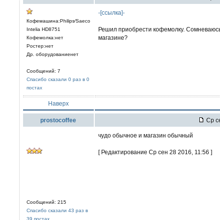
-[ссылка]-
Кофемашина:Philips⁄Saeco
Решил приобрести кофемолку. Сомневаюсь 
Intelia HD8751
магазине?
Кофемолка:нет
Ростер:нет
Др. оборудованиенет
Сообщений: 7
Спасибо сказали 0 раз в 0
постах
Наверх
prostocoffee
Ср се
чудо обычное и магазин обычный
[ Редактирование Ср сен 28 2016, 11:56 ]
Сообщений: 215
Спасибо сказали 43 раз в
39 постах