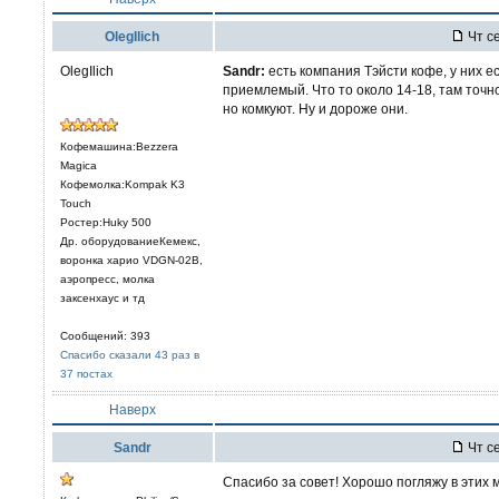
OlegIlich
Чт се
OlegIlich
Sandr:
есть компания Тэйсти кофе, у них е
приемлемый. Что то около 14-18, там точно
но комкуют. Ну и дороже они.
Кофемашина:Bezzera
Magica
Кофемолка:Kompak K3
Touch
Ростер:Huky 500
Др. оборудованиеКемекс,
воронка харио VDGN-02B,
аэропресс, молка
заксенхаус и тд
Сообщений: 393
Спасибо сказали 43 раз в
37 постах
Наверх
Sandr
Чт се
Спасибо за совет! Хорошо погляжу в этих 