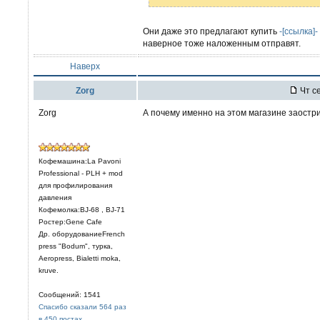
Они даже это предлагают купить
-[ссылка]-
наверное тоже наложенным отправят.
Наверх
Zorg
Чт се
Zorg
А почему именно на этом магазине заост
Кофемашина:La Pavoni
Professional - PLH + mod
для профилирования
давления
Кофемолка:BJ-68 , BJ-71
Ростер:Gene Cafe
Др. оборудованиеFrench
press "Bodum", турка,
Aeropress, Bialetti moka,
kruve.
Сообщений: 1541
Спасибо сказали 564 раз
в 450 постах