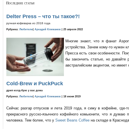
Последние статьи
Delter Press – что ты такое?!
ручная кофеварка из 2018 года
Рубрика:
Любители
|
Аркадий Климанов
| 25 апреля 2022
Многие знают, что я фанат Аэро
устройства. Зачем кому-то нужен к
Пресса есть свои особенности. По
бы закончить статью, но давайте 
австралийским акцентом, но имеет 
Cold-Brew и PuckPuck
дрип колд-брю у вас дома
Рубрика:
Любители
|
Аркадий Климанов
| 18 июня 2019
Сейчас разгар отпусков и лета 2019 года, я сижу в кофейне, где
прекрасного русско-язычного кофейного комьюнити, что я думаю 
человека. Тем более, что у
Sweet Beans Coffee
на складе в Краснода