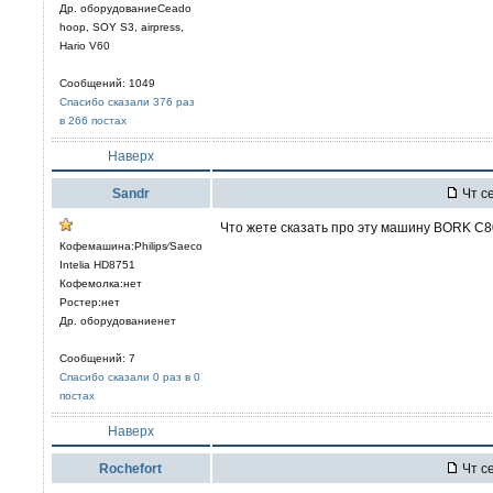
Др. оборудованиеCeado
hoop, SOY S3, airpress,
Hario V60
Сообщений: 1049
Спасибо сказали 376 раз
в 266 постах
Наверх
Sandr
Чт се
Что жете сказать про эту машину BORK C
Кофемашина:Philips⁄Saeco
Intelia HD8751
Кофемолка:нет
Ростер:нет
Др. оборудованиенет
Сообщений: 7
Спасибо сказали 0 раз в 0
постах
Наверх
Rochefort
Чт се