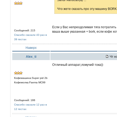
Что жете сказать про эту машину BOR
Если у Вас непреодолимая тяга потратить 
Сообщений: 215
ваша выше указанная + bork, если кофе хот
Спасибо сказали 43 раз в
39 постах
Наверх
Alex_ti
Чт но
Отличный аппарат,ломучий тока))
Кофемашина:Super pid 2b
Кофемолка:Faema MC99
Сообщений: 186
Спасибо сказали 12 раз в
12 постах