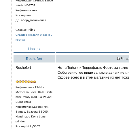
Кофемашина:Philips⁄Saeco
Intelia HD8751
Кофемолка:нет
Ростер:нет
Др. оборудованиенет
Сообщений: 7
Спасибо сказали 0 раз в 0
постах
Наверх
Rochefort
Чт се
Rochefort
Нет в Тейсти и Торрефакто Форте за такие 
Собственно, ее нигде за такие деньги нет,
Скорее всего и в этом магазине их нет тоже
Кофемашина:Elektra
Microcasa Leva, Dalla Corte
mini Rotary mod, La Pavoni
Europiccola
Кофемолка:Lagom P64,
Santos, Bezzera BB005,
Handmade Kony burrs
grinder
Ростер:Huky500T