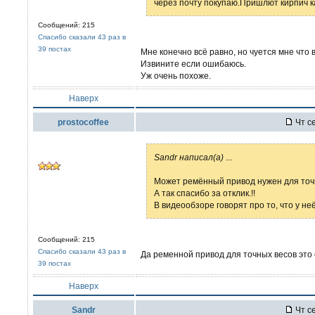
через почту покупаю.Пришлют кирпич к
Сообщений: 215
Спасибо сказали 43 раз в
39 постах
Мне конечно всё равно, но чуется мне что 
Извините если ошибаюсь.
Уж очень похоже.
Наверх
prostocoffee
Чт се
Sandr написал(а)
...
Может ремённый привод нужен для точ
А так спасибо за отклик.!!
В видеообзоре говорят про то, что у не
Сообщений: 215
Спасибо сказали 43 раз в
Да ременной привод для точных весов это 
39 постах
Наверх
Sandr
Чт се