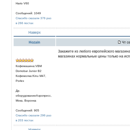
Hario V60
Сообщений: 1049
Спасибо сказали 376 раз
в 266 постах
Наверх
Hozain
Чт се
Закажите из любого европейского магазина,
магазинах нормальные цены только на испа
Кофемашина:VBM
Domobar Junior B2
Кофемолка:Kinu M47,
Porlex
Др.
оборудованиеАэропресс,
Мока, Воронка
Сообщений: 905
Спасибо сказали 296 раз
в 203 постах
Наверх