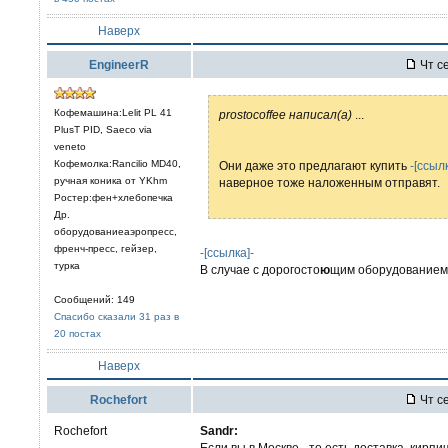
Наверх
EngineerR
Чт се
Кофемашина:Lelit PL 41
prostocoffee написал(а)
...
PlusT PID, Saeco via
veneto
Кофемолка:Rancilio MD40,
Они даже это предлагают купить
-[ссылк
ручная коника от YKhm
наверное тоже наложенным отправят.
Ростер:фен+хлебопечка
Др.
оборудованиеаэропресс,
френч-пресс, гейзер,
-[ссылка]-
турка
В случае с дорогосто
ю
щим оборудованием 
Сообщений: 149
Спасибо сказали 31 раз в
20 постах
Наверх
Rochefort
Чт се
Rochefort
Sandr:
Если вы в Москве - то есть доставка, кирпич