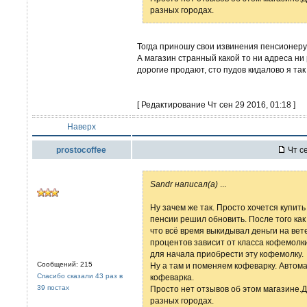
разных городах.
Тогда приношу свои извинения пенсионеру
А магазин странный какой то ни адреса ни
дорогие продают, сто пудов кидалово я так
[ Редактирование Чт сен 29 2016, 01:18 ]
Наверх
prostocoffee
Чт се
Sandr написал(а)
...
Ну зачем же так. Просто хочется купит
пенсии решил обновить. После того ка
что всё время выкидывал деньги на ве
процентов зависит от класса кофемолк
для начала приобрести эту кофемолку.
Сообщений: 215
Ну а там и поменяем кофеварку. Автома
Спасибо сказали 43 раз в
кофеварка.
39 постах
Просто нет отзывов об этом магазине.Д
разных городах.