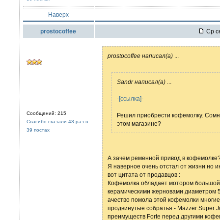
Наверх
prostocoffee
Ср се
prostocoffee написал(а)
...
Sandr написал(а)
...
-[ссылка]-
Сообщений: 215
Решил приобрести кофемолку. Сомне
Спасибо сказали 43 раз в
этом магазине?
39 постах
А зачем ременной привод в кофемолке?
Я наверное очень отстал от жизни но и
вот цитата от продавцов :
Кофемолка обладает мотором большой
керамическими жерновами диаметром 
ачество помола этой кофемолки многие
продвинутые собратья - Mazzer Super Joll
преимуществ Forte перед другими кофе