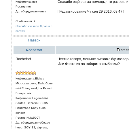
Спасибо ещё раз за помощь, что развеяли
Кофемолка:нет
Ростер:нет
[ Редактирование Чт сен 29 2016, 08:47 ]
Др. оборудованиенет
Сообщений: 7
Спасибо сказали 0 раз в 0
постах
Наверх
Rochefort
Чт се
Rochefort
Честно говоря, меньше рисков с б/у маззе
Или Форте из-за габаритов выбрали?
Кофемашина:Elektra
Microcasa Leva, Dalla Corte
mini Rotary mod, La Pavoni
Europiccola
Кофемолка:Lagom P64,
Santos, Bezzera BB005,
Handmade Kony burrs
grinder
Ростер:Huky500T
Др. оборудованиеCeado
hoop, SOY S3, airpress,