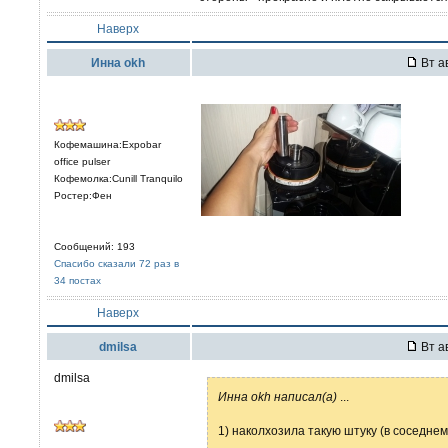
Наверх
Иннa okh
Вт ав
Кофемашина:Expobar
office pulser
Кофемолка:Cunill Tranquilo
Ростер:Фен
Сообщений: 193
Спасибо сказали 72 раз в
34 постах
Наверх
dmilsa
Вт ав
dmilsa
Иннa okh написал(а)
...
1) наколхозила такую штуку (в соседне