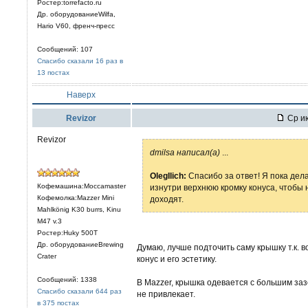
Ростер:torrefacto.ru
Др. оборудованиеWilfa,
Hario V60, френч-пресс
Сообщений: 107
Спасибо сказали 16 раз в
13 постах
Наверх
Revizor
Ср ию
Revizor
dmilsa написал(а)
...
OlegIlich:
Спасибо за ответ! Я пока дел
Кофемашина:Moccamaster
изнутри верхнюю кромку конуса, чтобы н
Кофемолка:Mazzer Mini
доходят.
Mahlkönig K30 burrs, Kinu
M47 v.3
Ростер:Huky 500T
Др. оборудованиеBrewing
Думаю, лучше подточить саму крышку т.к.
Crater
конус и его эстетику.
Сообщений: 1338
В Mazzer, крышка одевается с большим за
Спасибо сказали 644 раз
не привлекает.
в 375 постах