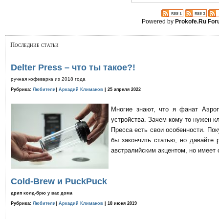
Powered by
Prokofe.Ru Fo
Последние статьи
Delter Press – что ты такое?!
ручная кофеварка из 2018 года
Рубрика:
Любители
|
Аркадий Климанов
| 25 апреля 2022
Многие знают, что я фанат Аэро
устройства. Зачем кому-то нужен к
Пресса есть свои особенности. По
бы закончить статью, но давайте 
австралийским акцентом, но имеет 
Cold-Brew и PuckPuck
дрип колд-брю у вас дома
Рубрика:
Любители
|
Аркадий Климанов
| 18 июня 2019