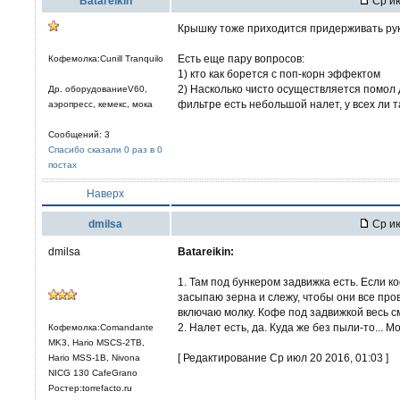
Batareikin
Ср ию
Крышку тоже приходится придерживать рук
Есть еще пару вопросов:
Кофемолка:Cunill Tranquilo
1) кто как борется с поп-корн эффектом
2) Насколько чисто осуществляется помол
Др. оборудованиеV60,
фильтре есть небольшой налет, у всех ли 
аэропресс, кемекс, мока
Сообщений: 3
Спасибо сказали 0 раз в 0
постах
Наверх
dmilsa
Ср ию
dmilsa
Batareikin:
1. Там под бункером задвижка есть. Если к
засыпаю зерна и слежу, чтобы они все про
включаю молку. Кофе под задвижкой весь 
2. Налет есть, да. Куда же без пыли-то... 
Кофемолка:Comandante
MK3, Hario MSCS-2TB,
[ Редактирование Ср июл 20 2016, 01:03 ]
Hario MSS-1B, Nivona
NICG 130 CafeGrano
Ростер:torrefacto.ru