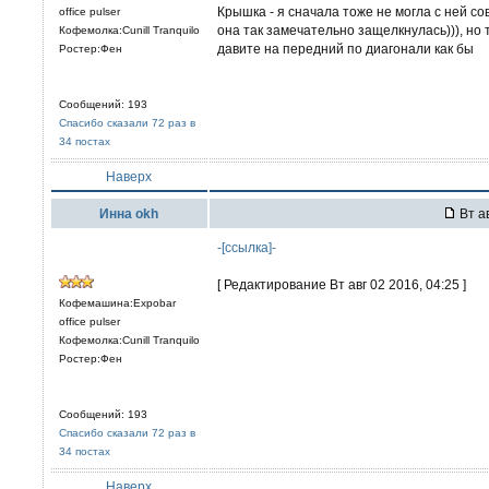
Крышка - я сначала тоже не могла с ней со
office pulser
она так замечательно защелкнулась))), но 
Кофемолка:Cunill Tranquilo
давите на передний по диагонали как бы
Ростер:Фен
Сообщений: 193
Спасибо сказали 72 раз в
34 постах
Наверх
Иннa okh
Вт ав
-[ссылка]-
[ Редактирование Вт авг 02 2016, 04:25 ]
Кофемашина:Expobar
office pulser
Кофемолка:Cunill Tranquilo
Ростер:Фен
Сообщений: 193
Спасибо сказали 72 раз в
34 постах
Наверх