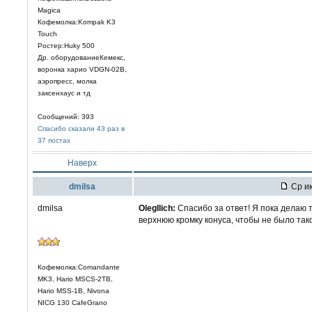
Magica
Кофемолка:Kompak K3
Touch
Ростер:Huky 500
Др. оборудованиеКемекс,
воронка харио VDGN-02B,
аэропресс, молка
заксенхаус и тд
Сообщений: 393
Спасибо сказали 43 раз в
37 постах
Наверх
dmilsa
Ср ию
dmilsa
OlegIlich:
Спасибо за ответ! Я пока делаю 
верхнюю кромку конуса, чтобы не было тако
Кофемолка:Comandante
MK3, Hario MSCS-2TB,
Hario MSS-1B, Nivona
NICG 130 CafeGrano