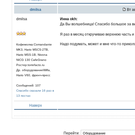
dmilsa
Вт ав
dmilsa
Иннa okh:
Да Вы волшебница! Спасибо большое за в
Я раз в месяц откручиваю верхнюю часть и
Надо подумать, может и мне что-то прикол
Кофемолка:Comandante
MK3, Hario MSCS-2TB,
Hario MSS-1B, Nivona
NICG 130 CafeGrano
Ростер:torrefacto.ru
Др. оборудованиеWilfa,
Hario V60, френч-пресс
Сообщений: 107
Спасибо сказали 16 раз в
13 постах
Наверх
Перейти: