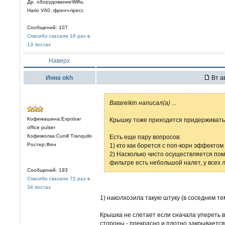
Др. оборудованиеWilfa,
Hario V60, френч-пресс
Сообщений: 107
Спасибо сказали 16 раз в
13 постах
Наверх
Иннa okh
Вт ав
Batareikin написал(а)
...
Кофемашина:Expobar
Крышку тоже приходится придерживать 
office pulser
Кофемолка:Cunill Tranquilo
Есть еще пару вопросов:
Ростер:Фен
1) кто как борется с поп-корн эффектом
2) Насколько чисто осуществляется по
фильтре есть небольшой налет, у всех 
Сообщений: 193
Спасибо сказали 72 раз в
34 постах
1) наколхозила такую штуку (в соседнем т
Крышка не слетает если сначала упереть в
стороны - прекрасно и плотно закрывается