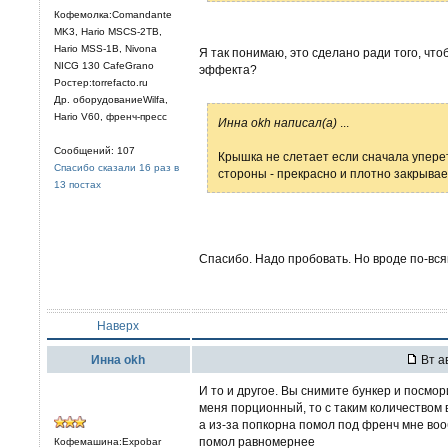
Кофемолка:Comandante
MK3, Hario MSCS-2TB,
Hario MSS-1B, Nivona
Я так понимаю, это сделано ради того, что
NICG 130 CafeGrano
эффекта?
Ростер:torrefacto.ru
Др. оборудованиеWilfa,
Hario V60, френч-пресс
Иннa okh написал(а)
...
Сообщений: 107
Крышка не слетает если сначала уперет
Спасибо сказали 16 раз в
стороны - прекрасно и плотно закрыва
13 постах
Спасибо. Надо пробовать. Но вроде по-вс
Наверх
Иннa okh
Вт ав
И то и другое. Вы снимите бункер и посморит
меня порционный, то с таким количеством 
а из-за попкорна помол под френч мне воо
помол равномернее
Кофемашина:Expobar