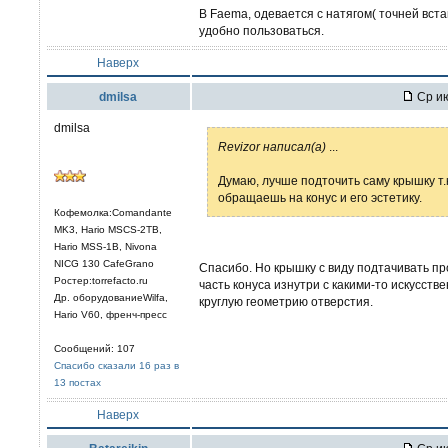
В Faema, одевается с натягом( точней вста
удобно пользоваться.
Наверх
dmilsa
Ср ию
dmilsa
Revizor написал(а)
...
Думаю, лучше подточить саму крышку т
обращаешь на конус и его эстетику.
Кофемолка:Comandante
MK3, Hario MSCS-2TB,
Hario MSS-1B, Nivona
NICG 130 CafeGrano
Спасибо. Но крышку с виду подтачивать про
Ростер:torrefacto.ru
часть конуса изнутри с какими-то искусст
Др. оборудованиеWilfa,
круглую геометрию отверстия.
Hario V60, френч-пресс
Сообщений: 107
Спасибо сказали 16 раз в
13 постах
Наверх