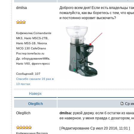
dmilsa
Доброго всем дня! Если есть владельцы та
пожалуйста, как вы боретесь с тем, что кр
и постоянно норовит выскочить?
Кофемолка:Comandante
MK3, Hario MSCS-2TB,
Hario MSS-1B, Nivona
NICG 130 CafeGrano
Ростер:torrefacto.ru
Др. оборудованиеWilfa,
Hario V60, френч-пресс
Сообщений: 107
Спасибо сказали 16 раз в
13 постах
Наверх
OlegIlich
Ср ию
OlegIlich
dmilsa:
рукой держу. если б остатки из ка
ее наверное. у меня правда с дозатором, 
[ Редактирование Ср июл 20 2016, 11:01 ]
Кофемашина:Bezzera