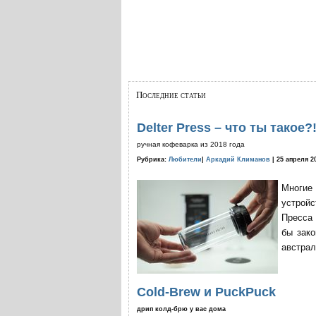
Последние статьи
Delter Press – что ты такое?
ручная кофеварка из 2018 года
Рубрика:
Любители
|
Аркадий Климанов
| 25 апреля 2
Многие
устройс
Пресса 
бы зако
австрал
Cold-Brew и PuckPuck
дрип колд-брю у вас дома