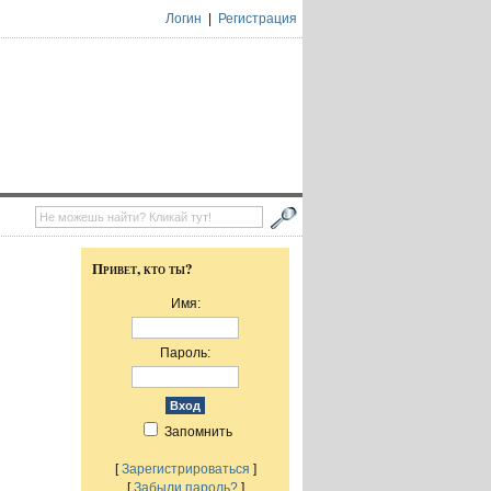
Логин
|
Регистрация
Привет, кто ты?
Имя:
Пароль:
Запомнить
[
Зарегистрироваться
]
[
Забыли пароль?
]