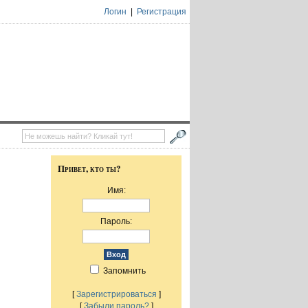
Логин
|
Регистрация
Привет, кто ты?
Имя:
Пароль:
Запомнить
[
Зарегистрироваться
]
[
Забыли пароль?
]