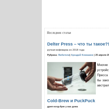
Последние статьи
Delter Press – что ты такое?
ручная кофеварка из 2018 года
Рубрика:
Любители
|
Аркадий Климанов
| 25 апреля 2
Многие
устройс
Пресса 
бы зако
австрал
Cold-Brew и PuckPuck
дрип колд-брю у вас дома