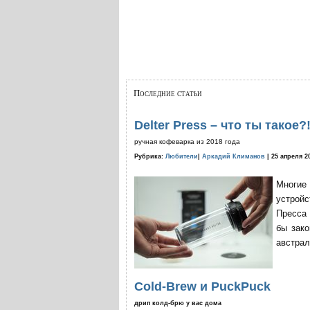
Последние статьи
Delter Press – что ты такое?
ручная кофеварка из 2018 года
Рубрика:
Любители
|
Аркадий Климанов
| 25 апреля 2
Многие
устройс
Пресса 
бы зако
австрал
Cold-Brew и PuckPuck
дрип колд-брю у вас дома