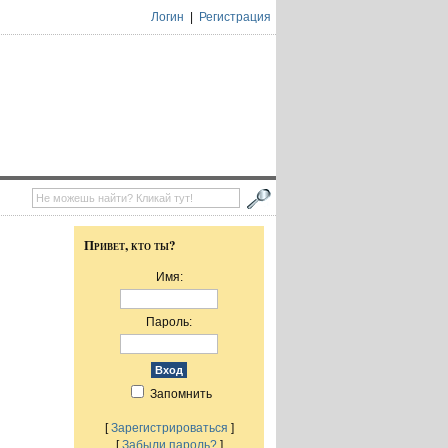
Логин
|
Регистрация
Привет, кто ты?
Имя:
Пароль:
Запомнить
[
Зарегистрироваться
]
[
Забыли пароль?
]