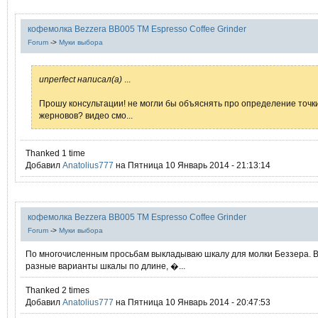
кофемолка Bezzera BB005 TM Espresso Coffee Grinder
Forum
->
Муки выбора
unperfect написал(а)
...
Прошу консультации! не могли бы объяснять про определение точк
жерновов? видео смо...
Thanked 1 time
Добавил
Anatolius777
на Пятница 10 Январь 2014 - 21:13:14
кофемолка Bezzera BB005 TM Espresso Coffee Grinder
Forum
->
Муки выбора
По многочисленным просьбам выкладываю шкалу для молки Беззера. В
разные варианты шкалы по длине, �...
Thanked 2 times
Добавил
Anatolius777
на Пятница 10 Январь 2014 - 20:47:53