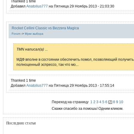
Thanked 1 time
Добавил
Anatolius777
на Пятница 29 Ноябрь 2013 - 21:03:30
Rocket Cellini Classic vs Bezzera Magica
Forum
->
Муки выбора
TMN написал(а)
...
МДФ вполне в состоянии обеспечить помол, позволяющий получить
полноценный эспрессо, так что мо...
Thanked 1 time
Добавил
Anatolius777
на Пятница 29 Ноябрь 2013 - 17:55:14
Переход на страницу
1
2
3
4
5
6
[
7
]
8
9
10
Скажи спасибо за помошь! Одним кликом.
Последние статьи