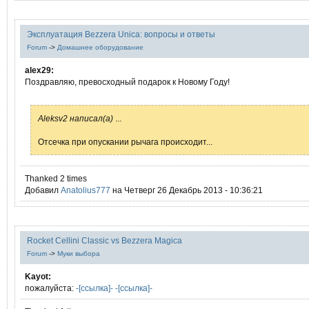
Эксплуатация Bezzera Unica: вопросы и ответы
Forum
->
Домашнее оборудование
alex29:
Поздравляю, превосходный подарок к Новому Году!
Aleksv2 написал(а)
...
Отсечка при опускании рычага происходит...
Thanked 2 times
Добавил
Anatolius777
на Четверг 26 Декабрь 2013 - 10:36:21
Rocket Cellini Classic vs Bezzera Magica
Forum
->
Муки выбора
Kayot:
пожалуйста:
-[ссылка]-
-[ссылка]-