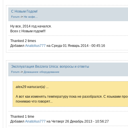
С Новым Годом!
Forum
->
Не кофе...
Ну все, 2014 год начался.
Всех с Новым годом!!!
Thanked 2 times
Добавил
Anatolius777
на Среда 01 Январь 2014 - 00:45:16
Эксплуатация Bezzera Unica: вопросы и ответы
Forum
->
Домашнее оборудование
alex29 написал(а)
...
А вот как изменять температуру пока не разобрался. С языками про
понимаю что говорят...
Thanked 1 time
Добавил
Anatolius777
на Четверг 26 Декабрь 2013 - 10:56:27