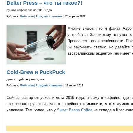
Delter Press – что ты такое?!
ручная кофеварка из 2018 года
Рубрика:
Любители
|
Аркадий Климанов
| 25 апреля 2022
Многие знают, что я фанат Аэро
устройства. Зачем кому-то нужен к
Пресса есть свои особенности. По
бы закончить статью, но давайте 
австралийским акцентом, но имеет 
Cold-Brew и PuckPuck
дрип колд-брю у вас дома
Рубрика:
Любители
|
Аркадий Климанов
| 18 июня 2019
Сейчас разгар отпусков и лета 2019 года, я сижу в кофейне, где
прекрасного русско-язычного кофейного комьюнити, что я думаю 
человека. Тем более, что у
Sweet Beans Coffee
на складе в Краснода