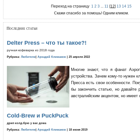
Переход на страницу
1
2
3
...
11
[
12
]
13
14
15
Скажи спасибо за помошь! Одним кликом.
Последние статьи
Delter Press – что ты такое?!
ручная кофеварка из 2018 года
Рубрика:
Любители
|
Аркадий Климанов
| 25 апреля 2022
Многие знают, что я фанат Аэро
устройства. Зачем кому-то нужен к
Пресса есть свои особенности. По
бы закончить статью, но давайте 
австралийским акцентом, но имеет 
Cold-Brew и PuckPuck
дрип колд-брю у вас дома
Рубрика:
Любители
|
Аркадий Климанов
| 18 июня 2019