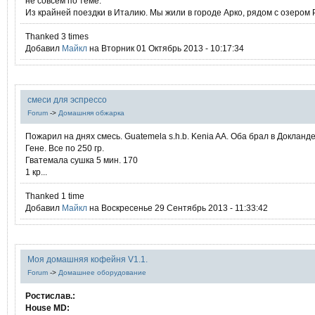
не совсем по теме.
Из крайней поездки в Италию. Мы жили в городе Арко, рядом с озером Р
Thanked 3 times
Добавил
Mайкл
на Вторник 01 Октябрь 2013 - 10:17:34
смеси для эспрессо
Forum
->
Домашняя обжарка
Пожарил на днях смесь. Guatemela s.h.b. Kenia AA. Оба брал в Докланд
Гене. Все по 250 гр.
Гватемала сушка 5 мин. 170
1 кр...
Thanked 1 time
Добавил
Mайкл
на Воскресенье 29 Сентябрь 2013 - 11:33:42
Моя домашняя кофейня V1.1.
Forum
->
Домашнее оборудование
Ростислав.:
House MD: