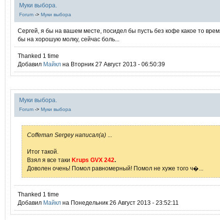
Муки выбора.
Forum
->
Муки выбора
Сергей, я бы на вашем месте, посидел бы пусть без кофе какое то врем
бы на хорошую молку, сейчас боль...
Thanked 1 time
Добавил
Mайкл
на Вторник 27 Август 2013 - 06:50:39
Муки выбора.
Forum
->
Муки выбора
Coffeman Sergey написал(а)
...
Итог такой.
Взял я все таки
Krups GVX 242
.
Доволен очень! Помол равномерный! Помол не хуже того ч�...
Thanked 1 time
Добавил
Mайкл
на Понедельник 26 Август 2013 - 23:52:11