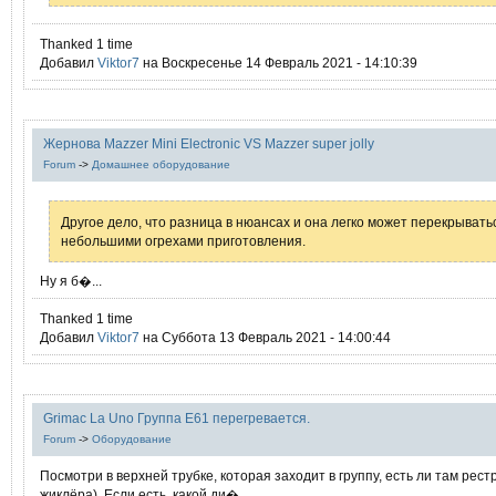
Thanked 1 time
Добавил
Viktor7
на Воскресенье 14 Февраль 2021 - 14:10:39
Жернова Mazzer Mini Electronic VS Mazzer super jolly
Forum
->
Домашнее оборудование
Другое дело, что разница в нюансах и она легко может перекрывать
небольшими огрехами приготовления.
Ну я б�...
Thanked 1 time
Добавил
Viktor7
на Суббота 13 Февраль 2021 - 14:00:44
Grimac La Uno Группа E61 перегревается.
Forum
->
Оборудование
Посмотри в верхней трубке, которая заходит в группу, есть ли там рест
жиклёра). Если есть, какой ди�...