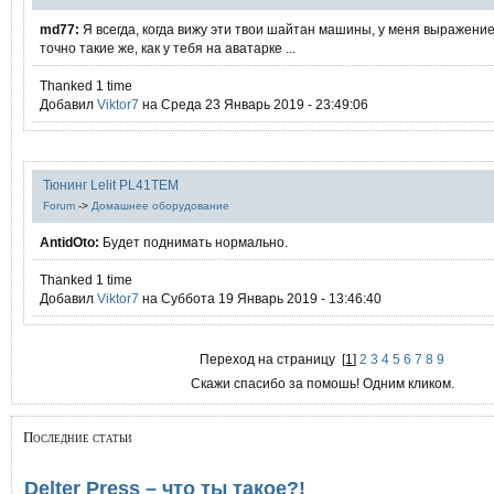
md77:
Я всегда, когда вижу эти твои шайтан машины, у меня выражение
точно такие же, как у тебя на аватарке ...
Thanked 1 time
Добавил
Viktor7
на Среда 23 Январь 2019 - 23:49:06
Тюнинг Lelit PL41TEM
Forum
->
Домашнее оборудование
AntidOto:
Будет поднимать нормально.
Thanked 1 time
Добавил
Viktor7
на Суббота 19 Январь 2019 - 13:46:40
Переход на страницу
[
1
]
2
3
4
5
6
7
8
9
Скажи спасибо за помошь! Одним кликом.
Последние статьи
Delter Press – что ты такое?!