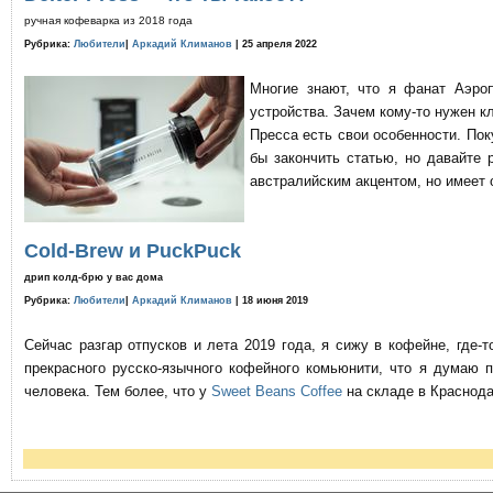
ручная кофеварка из 2018 года
Рубрика:
Любители
|
Аркадий Климанов
| 25 апреля 2022
Многие знают, что я фанат Аэро
устройства. Зачем кому-то нужен к
Пресса есть свои особенности. По
бы закончить статью, но давайте 
австралийским акцентом, но имеет 
Cold-Brew и PuckPuck
дрип колд-брю у вас дома
Рубрика:
Любители
|
Аркадий Климанов
| 18 июня 2019
Сейчас разгар отпусков и лета 2019 года, я сижу в кофейне, где
прекрасного русско-язычного кофейного комьюнити, что я думаю 
человека. Тем более, что у
Sweet Beans Coffee
на складе в Краснода