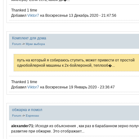
Thanked 1 time
Добавил
Viktor7
на Воскресенье 13 Декабрь 2020 - 21:47:56
Комплект для дома
Forum
->
Муки выбора
путь на который я собираюсь ступить, может привести от простой
однобойлерной машины к 2х-бойлероной, теплооб�...
Thanked 1 time
Добавил
Viktor7
на Воскресенье 19 Январь 2020 - 23:36:47
обжарка и помол
Forum
->
Espresso
alexander71:
Исходя из объяснения , как раз в барабанном зерно пол
развитие при обжарке. Это отображает...