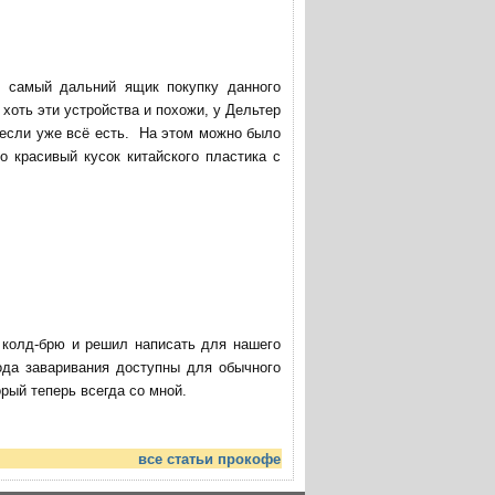
в самый дальний ящик покупку данного
хоть эти устройства и похожи, у Дельтер
 если уже всё есть. На этом можно было
о красивый кусок китайского пластика с
ю колд-брю и решил написать для нашего
ода заваривания доступны для обычного
ый теперь всегда со мной.
все статьи прокофе