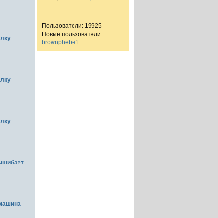
Пользователи: 19925
Новые пользователи:
олку
brownphebe1
олку
олку
вышибает
емашина