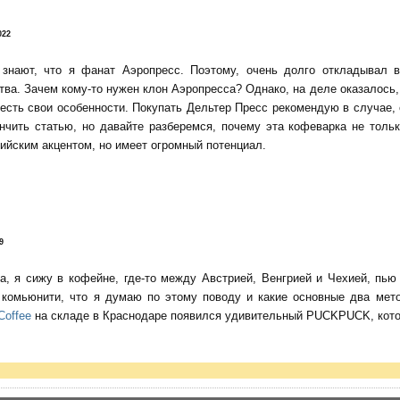
022
 знают, что я фанат Аэропресс. Поэтому, очень долго откладывал 
тва. Зачем кому-то нужен клон Аэропресса? Однако, на деле оказалось, 
есть свои особенности. Покупать Дельтер Пресс рекомендую в случае,
нчить статью, но давайте разберемся, почему эта кофеварка не тольк
ийским акцентом, но имеет огромный потенциал.
9
да, я сижу в кофейне, где-то между Австрией, Венгрией и Чехией, пь
о комьюнити, что я думаю по этому поводу и какие основные два мет
Coffee
на складе в Краснодаре появился удивительный PUCKPUCK, котор