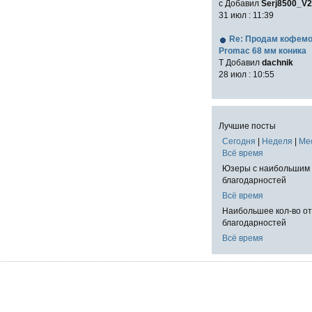
с Добавил
Serj8500_V2
31 июл : 11:39
Re: Продам кофем
Promac 68 мм коника
T Добавил
dachnik
28 июл : 10:55
Лучшие посты
Сегодня
|
Неделя
|
Ме
Всё время
Юзеры с наибольшим 
благодарностей
Всё время
Наибольшее кол-во о
благодарностей
Всё время
!