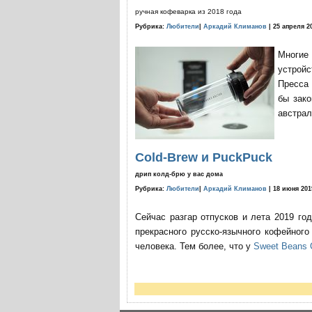
ручная кофеварка из 2018 года
Рубрика:
Любители
|
Аркадий Климанов
| 25 апреля 2
Многие
устройс
Пресса 
бы зако
австрал
Cold-Brew и PuckPuck
дрип колд-брю у вас дома
Рубрика:
Любители
|
Аркадий Климанов
| 18 июня 201
Сейчас разгар отпусков и лета 2019 го
прекрасного русско-язычного кофейног
человека. Тем более, что у
Sweet Beans 