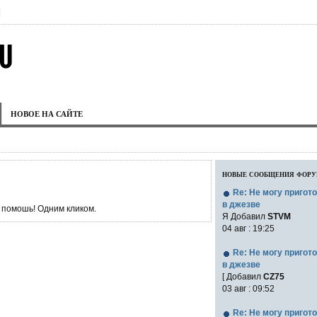
|
НОВОЕ НА САЙТЕ
новые сообщения фор
Re: Не могу пригот
в джезве
 помошь! Одним кликом.
Я Добавил
STVM
04 авг : 19:25
Re: Не могу пригот
в джезве
[ Добавил
CZ75
03 авг : 09:52
Re: Не могу пригот