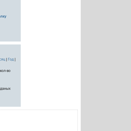
олку
сяц
|
Год
|
кол-во
тданых