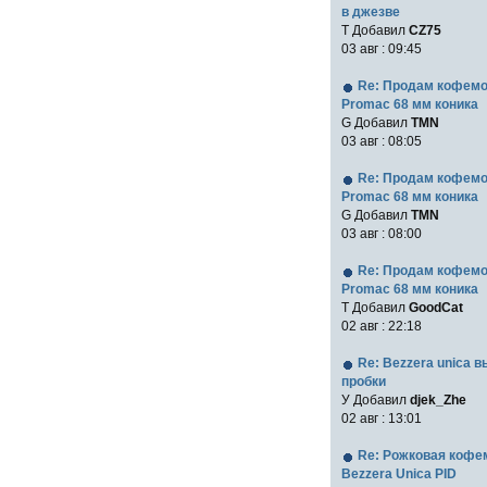
в джезве
Т Добавил
CZ75
03 авг : 09:45
Re: Продам кофем
Promac 68 мм коника
G Добавил
TMN
03 авг : 08:05
Re: Продам кофем
Promac 68 мм коника
G Добавил
TMN
03 авг : 08:00
Re: Продам кофем
Promac 68 мм коника
T Добавил
GoodCat
02 авг : 22:18
Re: Bezzera unica 
пробки
У Добавил
djek_Zhe
02 авг : 13:01
Re: Рожковая коф
Bezzera Unica PID