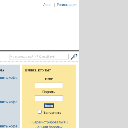
Логин
|
Регистрация
ума
Привет, кто ты?
овить кофе
Имя:
Пароль:
овить кофе
Запомнить
[
Зарегистрироваться
]
овить кофе
[
Забыли пароль?
]