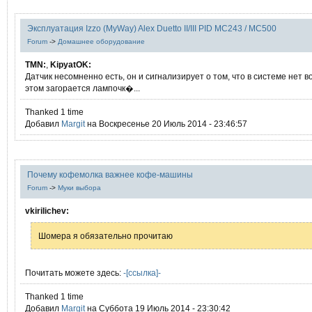
Эксплуатация Izzo (MyWay) Alex Duetto II/III PID MC243 / MC500
Forum
->
Домашнее оборудование
TMN:
,
KipyatOK:
Датчик несомненно есть, он и сигнализирует о том, что в системе нет в
этом загорается лампочк�...
Thanked 1 time
Добавил
Margit
на Воскресенье 20 Июль 2014 - 23:46:57
Почему кофемолка важнее кофе-машины
Forum
->
Муки выбора
vkirilichev:
Шомера я обязательно прочитаю
Почитать можете здесь:
-[ссылка]-
Thanked 1 time
Добавил
Margit
на Суббота 19 Июль 2014 - 23:30:42