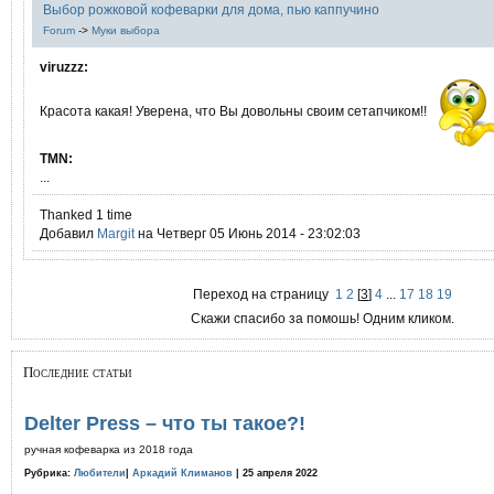
Выбор рожковой кофеварки для дома, пью каппучино
Forum
->
Муки выбора
viruzzz:
Красота какая! Уверена, что Вы довольны своим сетапчиком!!
TMN:
...
Thanked 1 time
Добавил
Margit
на Четверг 05 Июнь 2014 - 23:02:03
Переход на страницу
1
2
[
3
]
4
...
17
18
19
Скажи спасибо за помошь! Одним кликом.
Последние статьи
Delter Press – что ты такое?!
ручная кофеварка из 2018 года
Рубрика:
Любители
|
Аркадий Климанов
| 25 апреля 2022