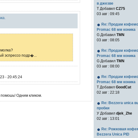
в джезве
Т Добавил
CZ75
03 авг : 09:45
ка.
Re: Продам кофем
Promac 68 мм коника
G Добавил
TMN
03 авг : 08:05
емолка?
Re: Продам кофем
ый эспрессо подр�...
Promac 68 мм коника
G Добавил
TMN
03 авг : 08:00
Re: Продам кофем
23 - 20:45:24
Promac 68 мм коника
T Добавил
GoodCat
02 авг : 22:18
 помошь! Одним кликом.
Re: Bezzera unica 
пробки
У Добавил
djek_Zhe
02 авг : 13:01
Re: Рожковая коф
Bezzera Unica PID