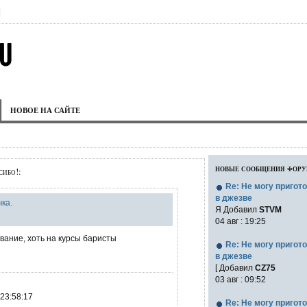
|
НОВОЕ НА САЙТЕ
новые сообщения фор
ибо!:
Re: Не могу пригот
в джезве
ка.
Я Добавил
STVM
04 авг : 19:25
вание, хоть на курсы баристы
Re: Не могу пригот
в джезве
[ Добавил
CZ75
03 авг : 09:52
 23:58:17
Re: Не могу пригот