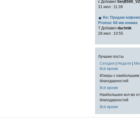
с Добавил
Serj8500_V2
31 июл : 11:39
Re: Продам кофем
Promac 68 мм коника
T Добавил
dachnik
28 июл : 10:55
Лучшие посты
Сегодня
|
Неделя
|
Ме
Всё время
Юзеры с наибольшим 
благодарностей
Всё время
Наибольшее кол-во о
благодарностей
Всё время
!