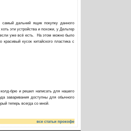
в самый дальний ящик покупку данного
хоть эти устройства и похожи, у Дельтер
 если уже всё есть. На этом можно было
о красивый кусок китайского пластика с
ю колд-брю и решил написать для нашего
ода заваривания доступны для обычного
ый теперь всегда со мной.
все статьи прокофе