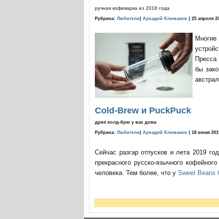
ручная кофеварка из 2018 года
Рубрика:
Любители
|
Аркадий Климанов
| 25 апреля 2
Многие
устройс
Пресса 
бы зако
австрал
Cold-Brew и PuckPuck
дрип колд-брю у вас дома
Рубрика:
Любители
|
Аркадий Климанов
| 18 июня 201
Сейчас разгар отпусков и лета 2019 го
прекрасного русско-язычного кофейног
человека. Тем более, что у
Sweet Beans 