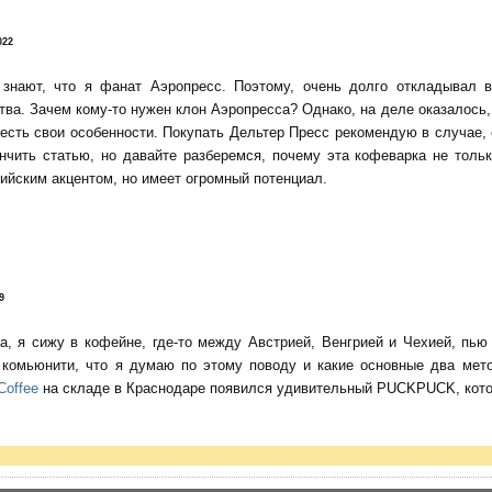
022
 знают, что я фанат Аэропресс. Поэтому, очень долго откладывал 
тва. Зачем кому-то нужен клон Аэропресса? Однако, на деле оказалось, 
есть свои особенности. Покупать Дельтер Пресс рекомендую в случае,
нчить статью, но давайте разберемся, почему эта кофеварка не тольк
ийским акцентом, но имеет огромный потенциал.
9
да, я сижу в кофейне, где-то между Австрией, Венгрией и Чехией, пь
о комьюнити, что я думаю по этому поводу и какие основные два мет
Coffee
на складе в Краснодаре появился удивительный PUCKPUCK, котор