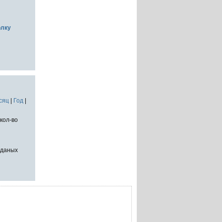
олку
сяц
|
Год
|
кол-во
тданых