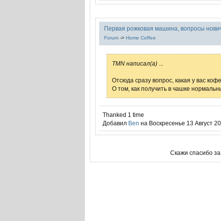
Первая рожковая машина, вопросы нович
Forum
->
Home Coffee
TMN написал(а)
...
Отсюда сразу вопрос, какая у вас коф
О том, как получить в чашке нормальн
Thanked 1 time
Добавил
Ben
на Воскресенье 13 Август 20
Скажи спасибо за