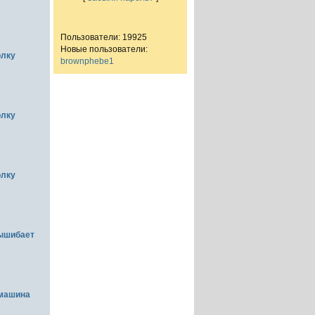
Пользователи: 19925
Новые пользователи:
олку
brownphebe1
олку
олку
вышибает
емашина