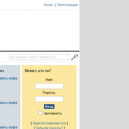
Логин
|
Регистрация
ума
Привет, кто ты?
овить кофе
Имя:
Пароль:
овить кофе
Запомнить
[
Зарегистрироваться
]
овить кофе
[
Забыли пароль?
]